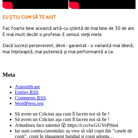
EU ȘTIU CUM SĂ TE AJUT
Fac foarte bine această artă-cu-știintă de mai bine de 30 de ani.
E mai mult decât o profesie. E sensul vieții mele.
Dacă lucrezi perseverent, devii - garantat - o variantă mai liberă,
mai înțeleaptă, mai puternică și mai performantă a ta.
Meta
Autentificare
Entries
RSS
Comments
RSS
WordPress.org
Să avem un Crăciun așa cum îl facem noi să fie !
Să avem un Crăciun așa cum îl facem noi să fie !
Atitudinea face talentul 😲 https://t.co/rwGGYeP9m4
Iar sunt contra-curentului: aș vrea să văd copii din "casele de
copii", copii în plasament familial și copii adopta…