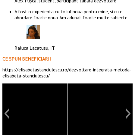
Alex Pușcă, student, participant tabără dezvoltare
A fost o experienta cu totul noua pentru mine, si cu o
abordare foarte noua. Am adunat foarte multe subiecte…
Raluca Lacatusu, IT
CE SPUN BENEFICIARII
https://elisabetastanciulescu.ro/dezvoltare-integrata-metoda-
elisabeta-stanciulescu/