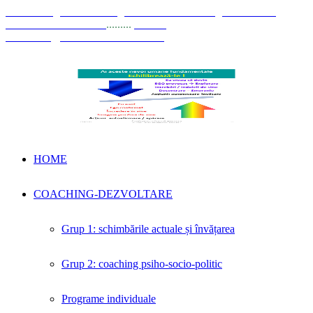
© Coaching Psihosociologic ↔ Dezvoltare Integrată modelul
Elisabeta Stănciulescu
.........
E-mail:
dezvoltare@elisabetastanciulescu.ro
HOME
COACHING-DEZVOLTARE
Grup 1: schimbările actuale și învățarea
Grup 2: coaching psiho-socio-politic
Programe individuale