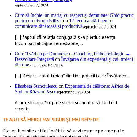
septembrie 02, 2024
Cum să închiei un mariaj cu respect și demnitate: Ghid practic
pentru un divorț civilizat
on
12 recomandări pentru
comunicare sănătoasă și productivă
septembrie 02, 2024
[…] faptul că relația conjugală și-a pierdut esența.
Incompatibilitățile iremediabile,...
Cum îl văd eu pe Dumnezeu - Coaching Psihosociologic ↔
Dezvoltare Integrată
on
Învățarea din experiență și caii troieni
din tine
septembrie 02, 2024
[…] Despre „calul troian” din tine poți citi aici: Învățarea...
Elisabeta Stanciulescu
on
Experiență de călătorie: Africa de
Sud cu Răzvan Pascu
septembrie 02, 2024
Acum, situația îmi pare și mai scandaloasă. Un test
recent...
TE AJUT SĂ MERGI MAI SIGUR ȘI MAI REPEDE
​​Plasez luminile astfel încât tu să vezi resurse pe care nu le
folosești și piedici pe care ți le pui singur/ă.