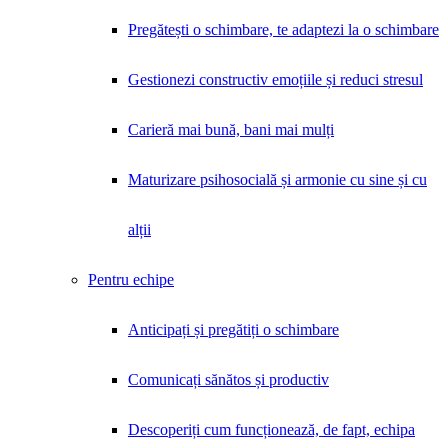
Pregătești o schimbare, te adaptezi la o schimbare
Gestionezi constructiv emoțiile și reduci stresul
Carieră mai bună, bani mai mulți
Maturizare psihosocială și armonie cu sine și cu
alții
Pentru echipe
Anticipați și pregătiți o schimbare
Comunicați sănătos și productiv
Descoperiți cum funcționează, de fapt, echipa