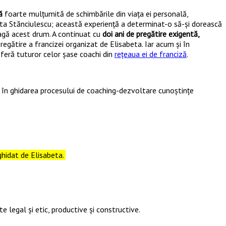
ă
foarte mulțumită de schimbările din viața ei personală,
beta Stănciulescu; această experiență a determinat-o să-și dorească
leagă acest drum. A continuat cu
doi ani de pregătire exigentă,
gătire a francizei organizat de Elisabeta. Iar acum și în
oferă tuturor celor șase coachi din
rețeaua ei de franciză
.
d în ghidarea procesului de coaching-dezvoltare cunoștințe
ghidat de Elisabeta.
 legal și etic, productive și constructive.