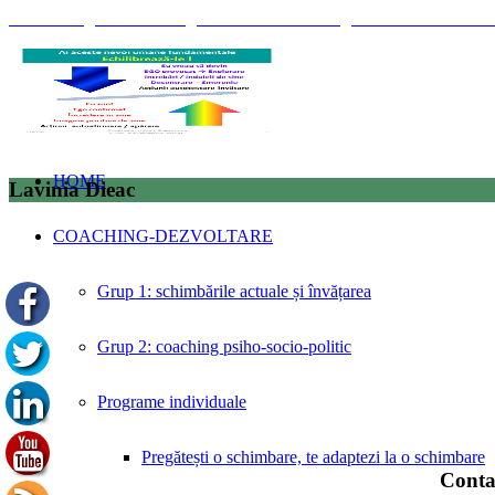
© Coaching Psihosociologic ↔ Dezvoltare Integrată modelul Elisabet
HOME
Lavinia Dieac
COACHING-DEZVOLTARE
Grup 1: schimbările actuale și învățarea
Grup 2: coaching psiho-socio-politic
Programe individuale
Pregătești o schimbare, te adaptezi la o schimbare
Conta