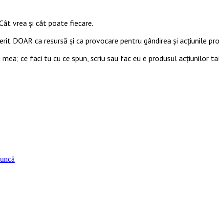
Cât vrea şi cât poate fiecare.
ferit DOAR ca resursă şi ca provocare pentru gândirea și acţiunile prop
 mea; ce faci tu cu ce spun, scriu sau fac eu e produsul acțiunilor ta
muncă