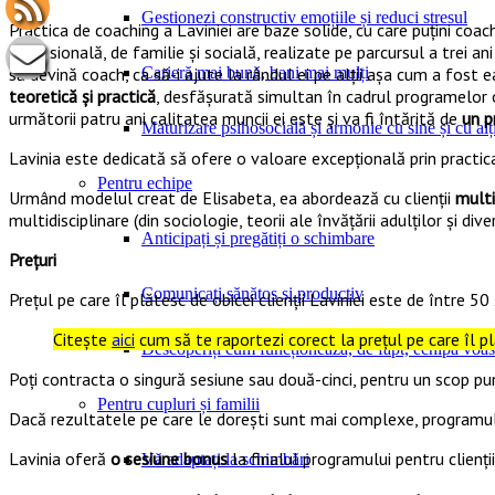
Gestionezi constructiv emoțiile și reduci stresul
Practica de coaching a Laviniei are baze solide, cu care puțini coac
profesională, de familie și socială, realizate pe parcursul a trei
să devină coach, ca să-i ajute la rândul ei pe alții așa cum a fost 
Carieră mai bună, bani mai mulți
teoretică și practică
, desfășurată simultan în cadrul programelor o
următorii patru ani calitatea muncii ei este și va fi întărită de
un p
Maturizare psihosocială și armonie cu sine și cu alți
Lavinia este dedicată să ofere o valoare excepțională prin practica
Pentru echipe
Urmând modelul creat de Elisabeta, ea abordează cu clienții
multi
multidisciplinare (din sociologie, teorii ale învățării adulților și div
Anticipați și pregătiți o schimbare
Prețuri
Comunicați sănătos și productiv
Prețul pe care îl plătesc de obicei clienții Laviniei este de între 5
Citește
aici
cum să te raportezi corect la prețul pe care îl p
Descoperiți cum funcționează, de fapt, echipa voas
Poți contracta o singură sesiune sau două-cinci, pentru un scop pu
Pentru cupluri și familii
Dacă rezultatele pe care le dorești sunt mai complexe, programul 
Lavinia oferă
o sesiune bonus
la finalul programului pentru clienți
Vă adaptați la schimbări