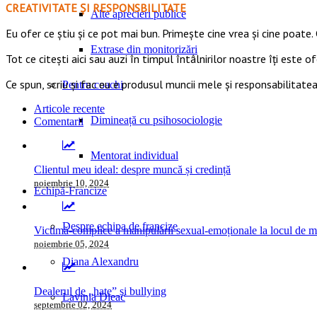
CREATIVITATE ȘI RESPONSBILITATE
Alte aprecieri publice
Eu ofer ce ştiu şi ce pot mai bun. Primeşte cine vrea şi cine poate. 
Extrase din monitorizări
Tot ce citești aici sau auzi în timpul întâlnirilor noastre îți este o
Ce spun, scriu și fac eu e produsul muncii mele și responsabilitatea
Pentru coachi
Articole recente
Dimineață cu psihosociologie
Comentarii
Mentorat individual
Clientul meu ideal: despre muncă și credință
noiembrie 10, 2024
Echipă-Francize
Despre echipa de francize
Victimă-complice a manipulării sexual-emoționale la locul de 
noiembrie 05, 2024
Diana Alexandru
Dealerul de „hate” și bullying
Lavinia Dieac
septembrie 02, 2024