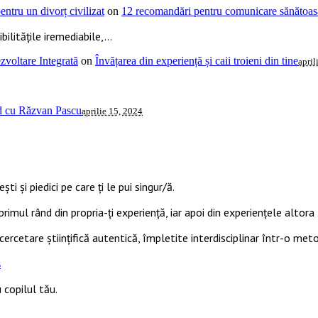
ntru un divorț civilizat
on
12 recomandări pentru comunicare sănătoasă
ilitățile iremediabile,...
voltare Integrată
on
Învățarea din experiență și caii troieni din tine
april
ud cu Răzvan Pascu
aprilie 15, 2024
ti și piedici pe care ți le pui singur/ă.
primul rând din propria-ți experiență, iar apoi din experiențele altora ș
cercetare științifică autentică, împletite interdisciplinar într-o met
s
 copilul tău.