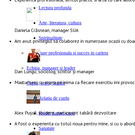
Lectura profunda
Arte, literatura, cultura
Daniela Crăsnean, manager SUA
Spiritualitate
Am avut privilegiul sa colaborez in numeroase ocazii cu doa
Dezvoltare profesionala si succes in cariera
Echipa, manager si leader
Dan Lungu, sociolog, scriitor și manager
Marturisesc cu mana pe inima ca fiecare exercitiu imi provoca
Cuplu, copii, familie
Relatia de cuplu
Alex Pușcă, student, participant tabără dezvoltare
Relatii parinti-copii
A fost o experienta cu totul noua pentru mine, si cu o abo
Sanatate