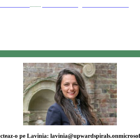
a Stănciulescu
.........
E-mail:
dezvoltare@elisabetastanciulescu.ro
cteaz-o pe Lavinia:
lavinia@upwardspirals.onmicroso