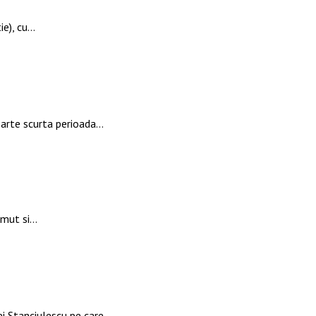
ie), cu…
oarte scurta perioada…
zimut si…
ei Stanciulescu pe care…