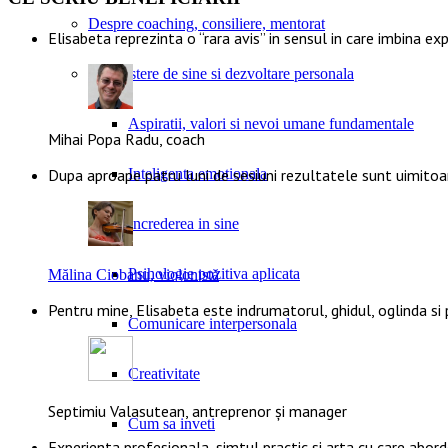
Despre coaching, consiliere, mentorat
Elisabeta reprezinta o “rara avis” in sensul in care imbina ex
Cunoastere de sine si dezvoltare personala
Aspiratii, valori si nevoi umane fundamentale
Mihai Popa Radu, coach
Inteligenta emotionala
Dupa aproape patru luni de sesiuni rezultatele sunt uimito
Increderea in sine
Psihologie pozitiva aplicata
Mălina Ciobanu, violonistă
Pentru mine, Elisabeta este indrumatorul, ghidul, oglinda si
Comunicare interpersonala
Creativitate
Septimiu Valasutean, antreprenor și manager
Cum sa inveti
Experienta profesionala, simtul practic si arta cu care abor