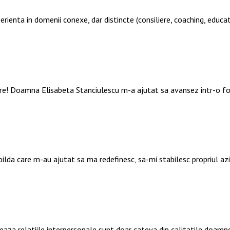
perienta in domenii conexe, dar distincte (consiliere, coaching, educat
are! Doamna Elisabeta Stanciulescu m-a ajutat sa avansez intr-o f
 pilda care m-au ajutat sa ma redefinesc, sa-mi stabilesc propriul a
deaza relatiile interpersonale sunt doar cateva din calitatile doamn