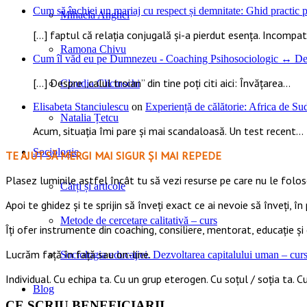
Cum să închiei un mariaj cu respect și demnitate: Ghid practic pe
Mihaela Anghel
[…] faptul că relația conjugală și-a pierdut esența. Incompatib
Ramona Chivu
Cum îl văd eu pe Dumnezeu - Coaching Psihosociologic ↔ Dez
[…] Despre „calul troian” din tine poți citi aici: Învățarea...
Claudia Clicinschi
Elisabeta Stanciulescu
on
Experiență de călătorie: Africa de S
Natalia Țetcu
Acum, situația îmi pare și mai scandaloasă. Un test recent...
Sociologie
TE AJUT SĂ MERGI MAI SIGUR ȘI MAI REPEDE
​​Plasez luminile astfel încât tu să vezi resurse pe care nu le foloseș
Cărți și articole
Apoi te ghidez și te sprijin să înveți exact ce ai nevoie să înveți, în 
Metode de cercetare calitativă – curs
Îți ofer instrumente din coaching, consiliere, mentorat, educație și 
Lucrăm față în față sau on-line.
Sociologia educaţiei. Dezvoltarea capitalului uman – cur
Individual. Cu echipa ta. Cu un grup eterogen. Cu soțul / soția ta. Cu
Blog
CE SCRIU BENEFICIARII