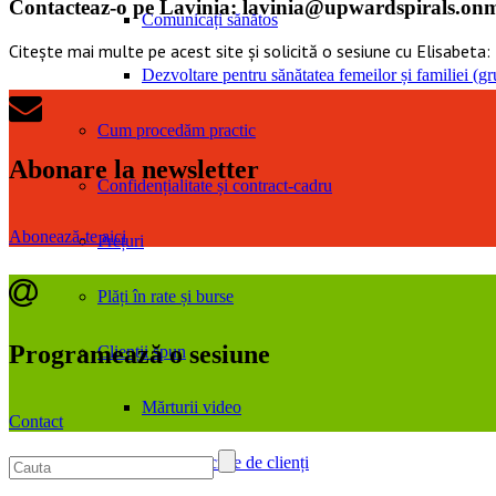
Contacteaz-o pe Lavinia:
lavinia@upwardspirals.onm
Comunicați sănătos
Citește mai multe pe acest site și solicită o sesiune cu Elisabeta:
Dezvoltare pentru sănătatea femeilor și familiei (gru
Cum procedăm practic
Abonare la newsletter
Confidențialitate și contract-cadru
Abonează-te aici
Prețuri
Plăți în rate și burse
Programează o sesiune
Clienții spun
Mărturii video
Contact
Articole scrise de clienți