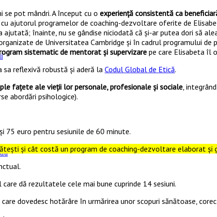
hi se pot mândri. A început cu o
experiență consistentă ca beneficiar
 ani cu ajutorul programelor de coaching-dezvoltare oferite de Elisa
ea ajutată; înainte, nu se gândise niciodată că și-ar putea dori să a
rganizate de Universitatea Cambridge și în cadrul programului de pre
rogram sistematic de mentorat și supervizare
pe care Elisabeta îl 
i
 sa reflexivă robustă și aderă la
Codul Global de Etică
.
ple fațete ale vieții lor personale, profesionale și sociale
, integrân
erse abordări psihologice).
0 și 75 euro pentru sesiunile de 60 minute.
lătești și cât costă un program de coaching-dezvoltare elaborat și 
tră
nctual.
care dă rezultatele cele mai bune cuprinde 14 sesiuni.
i care dovedesc hotărâre în urmărirea unor scopuri sănătoase, corecte