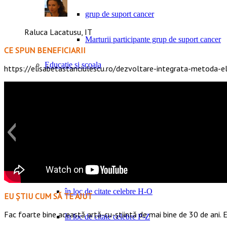
grup de suport cancer
Raluca Lacatusu, IT
Marturii participante grup de suport cancer
CE SPUN BENEFICIARII
Educatie si scoala
https://elisabetastanciulescu.ro/dezvoltare-integrata-metoda-el
Scoala ca pericol social
Reforma in educatie
In loc de citate celebre
în loc de citate celebre A-G
în loc de citate celebre H-O
EU ȘTIU CUM SĂ TE AJUT
Fac foarte bine această artă-cu-știintă de mai bine de 30 de ani. E
în loc de citate celebre P-Z