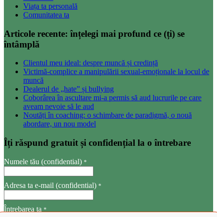
Viața ta personală
Comunitatea ta
Articole recente: înțelegi mai profund ce (ți) se
întâmplă
Clientul meu ideal: despre muncă și credință
Victimă-complice a manipulării sexual-emoționale la locul de
muncă
Dealerul de „hate” și bullying
Coborârea în ascultare mi-a permis să aud lucrurile pe care
aveam nevoie să le aud
Noutăți în coaching: o schimbare de paradigmă, o nouă
abordare, un nou model
Îți răspund gratuit și confidențial la o întrebare
Numele tău (confidential)
*
Adresa ta e-mail (confidential)
*
Întrebarea ta
*