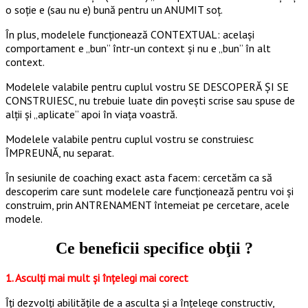
o soție e (sau nu e) bună pentru un ANUMIT soț.
În plus, modelele funcționează CONTEXTUAL: același
comportament e „bun” într-un context și nu e „bun” în alt
context.
Modelele valabile pentru cuplul vostru SE DESCOPERĂ ȘI SE
CONSTRUIESC, nu trebuie luate din povești scrise sau spuse de
alții și „aplicate” apoi în viața voastră.
Modelele valabile pentru cuplul vostru se construiesc
ÎMPREUNĂ, nu separat.
În sesiunile de coaching exact asta facem: cercetăm ca să
descoperim care sunt modelele care funcționează pentru voi și
construim, prin ANTRENAMENT întemeiat pe cercetare, acele
modele.
Ce beneficii specifice obţii ?
1. Asculți mai mult şi înţelegi mai corect
Îți dezvolţi abilităţile de a asculta şi a înţelege constructiv,