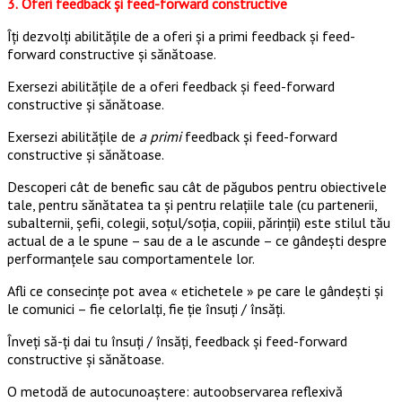
3.
Oferi feedback şi feed-forward constructive
Îți dezvolţi abilităţile de a oferi şi a primi feedback şi feed-
forward constructive și sănătoase.
Exersezi abilităţile de a oferi feedback şi feed-forward
constructive și sănătoase.
Exersezi abilităţile de
a primi
feedback şi feed-forward
constructive și sănătoase.
Descoperi cât de benefic sau cât de păgubos pentru obiectivele
tale, pentru sănătatea ta şi pentru relaţiile tale (cu partenerii,
subalternii, şefii, colegii, soțul/soția, copiii, părinții) este stilul tău
actual de a le spune – sau de a le ascunde – ce gândești despre
performanţele sau comportamentele lor.
Afli ce consecinţe pot avea « etichetele » pe care le gândești şi
le comunici – fie celorlalţi, fie ție însuți / însăți.
Înveți să-ți dai tu însuți / însăți, feedback şi feed-forward
constructive și sănătoase.
O metodă de autocunoaştere: autoobservarea reflexivă