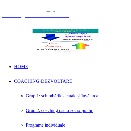
© Coaching Psihosociologic ↔ Dezvoltare Integrată modelul
Elisabeta Stănciulescu
.........
E-mail:
dezvoltare@elisabetastanciulescu.ro
HOME
COACHING-DEZVOLTARE
Grup 1: schimbările actuale și învățarea
Grup 2: coaching psiho-socio-politic
Programe individuale