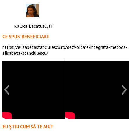
Raluca Lacatusu, IT
CE SPUN BENEFICIARII
https://elisabetastanciulescu.ro/dezvoltare-integrata-metoda-
elisabeta-stanciulescu/
EU ȘTIU CUM SĂ TE AJUT