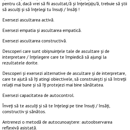
pentru că, dacă vrei să fii ascultat/ă şi înţele(a)s/ă, trebuie să ştii
să asculţi şi să înţelegi tu însuţi / însăți !
Exersezi ascultarea activă.
Exersezi empatia și ascultarea empatică.
Exersezi ascultarea constructivă.
Descoperi care sunt obişnuinţele tale de ascultare şi de
interpretare / înţelegere care te împiedică să ajungi la
rezultatele dorite.
Descoperi și exersezi alternative de ascultare şi de interpretare,
care te ajută să îți atingi obiectivele, să construiești și să întreții
relații mai bune și să îți protejezi mai bine sănătatea.
Exersezi capacitatea de autocontrol.
Înveți să te asculți și să te înțelegi pe tine însuți / însăți,
constructiv și sănătos.
Antrenezi o metodă de autocunoaştere: autoobservarea
reflexivă asistată.