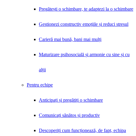
Pregătești o schimbare, te adaptezi la o schimbare
Gestionezi constructiv emoțiile și reduci stresul
Carieră mai bună, bani mai mulți
Maturizare psihosocială și armonie cu sine și cu
alții
Pentru echipe
Anticipați și pregătiți o schimbare
Comunicați sănătos și productiv
Descoperiți cum funcționează, de fapt, echipa