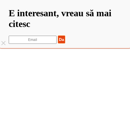
E interesant, vreau să mai
citesc
Trimite
©2022 Elisabeta Stanciulescu. Toate drepturile rezervate