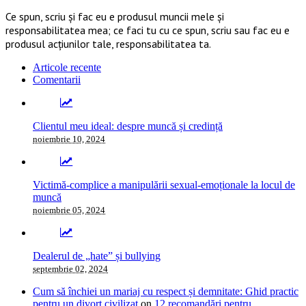
Ce spun, scriu și fac eu e produsul muncii mele și
responsabilitatea mea; ce faci tu cu ce spun, scriu sau fac eu e
produsul acțiunilor tale, responsabilitatea ta.
Articole recente
Comentarii
Clientul meu ideal: despre muncă și credință
noiembrie 10, 2024
Victimă-complice a manipulării sexual-emoționale la locul de
muncă
noiembrie 05, 2024
Dealerul de „hate” și bullying
septembrie 02, 2024
Cum să închiei un mariaj cu respect și demnitate: Ghid practic
pentru un divorț civilizat
on
12 recomandări pentru