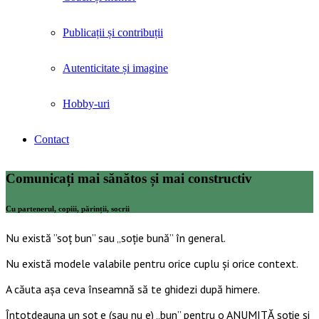
Publicații și contribuții
Autenticitate și imagine
Hobby-uri
Contact
Comunicați mai sănătos și mai constructiv
Cu partenerul, copiii, părinții, socrii
Nu există ”soț bun” sau „soție bună” în general.
Nu există modele valabile pentru orice cuplu și orice context.
A căuta așa ceva înseamnă să te ghidezi după himere.
Întotdeauna un soț e (sau nu e) „bun” pentru o ANUMITĂ soție și