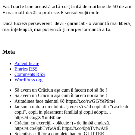
Fac foarte bine această artă-cu-știintă de mai bine de 30 de ani.
E mai mult decât o profesie. E sensul vieții mele.
Dacă lucrezi perseverent, devii - garantat - o variantă mai liberă,
mai înțeleaptă, mai puternică și mai performantă a ta.
Meta
Autentificare
Entries
RSS
Comments
RSS
WordPress.org
Să avem un Crăciun așa cum îl facem noi să fie !
Să avem un Crăciun așa cum îl facem noi să fie !
Atitudinea face talentul 😲 https://t.co/rwGGYeP9m4
Iar sunt contra-curentului: aș vrea să văd copii din "casele de
copii", copii în plasament familial și copii adopta…
https://t.co/gXXunBt5oe
Crăciun cu exerciții - plăcute :) - de limbă engleză.
https://t.co/0pbTvfwAtE https://t.co/0pbTvfwAtE
Scientists call for a complete ban on GLITTER