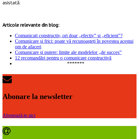
asistată.
*
Articole relevante din blog:
Comunicaţi constructiv, ori doar „efectiv” şi „eficient”?
Comunicare şi frici: poate vă recunoaşteţi în povestea acestui
om de afaceri
Comunicare şi putere: limite ale modelelor „de succes”
12 recomandări pentru o comunicare constructivă
*******
Abonare la newsletter
Abonează-te aici