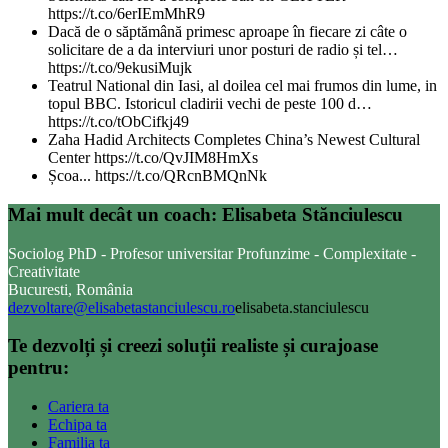
https://t.co/6erIEmMhR9
Dacă de o săptămână primesc aproape în fiecare zi câte o
solicitare de a da interviuri unor posturi de radio și tel…
https://t.co/9ekusiMujk
Teatrul National din Iasi, al doilea cel mai frumos din lume, in
topul BBC. Istoricul cladirii vechi de peste 100 d…
https://t.co/tObCifkj49
Zaha Hadid Architects Completes China’s Newest Cultural
Center https://t.co/QvJIM8HmXs
Școa... https://t.co/QRcnBMQnNk
Mai mult decât un coach: Elisabeta Stănciulescu
Sociolog PhD - Profesor universitar Profunzime - Complexitate -
Creativitate
Bucuresti, România
dezvoltare@elisabetastanciulescu.ro
elisabeta.stanciulescu
Te dezvolți și creezi soluții realiste și curajoase
pentru:
Cariera ta
Echipa ta
Familia ta