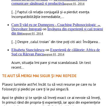
comunicare sănătoasă și productivă
august 01, 2014
[…] faptul că relația conjugală și-a pierdut esența.
Incompatibilitățile iremediabile,...
Cum îl văd eu pe Dumnezeu - Coaching Psihosociologic ↔
Dezvoltare Integrată
on
Învățarea din experiență și caii troieni
din tine
august 01, 2014
[…] Despre „calul troian” din tine poți citi aici: Învățarea...
Elisabeta Stanciulescu
on
Experiență de călătorie: Africa de
Sud cu Răzvan Pascu
august 01, 2014
Acum, situația îmi pare și mai scandaloasă. Un test
recent...
TE AJUT SĂ MERGI MAI SIGUR ȘI MAI REPEDE
​​Plasez luminile astfel încât tu să vezi resurse pe care nu le
folosești și piedici pe care ți le pui singur/ă.
Apoi te ghidez și te sprijin să înveți exact ce ai nevoie să înveți,
în primul rând din propria-ți experiență, iar apoi din experiențele