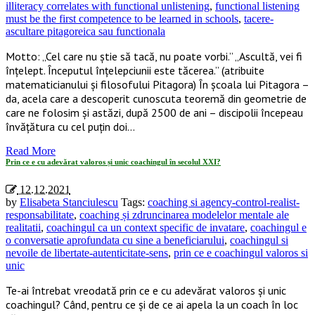
illiteracy correlates with functional unlistening
,
functional listening
must be the first competence to be learned in schools
,
tacere-
ascultare pitagoreica sau functionala
Motto: „Cel care nu știe să tacă, nu poate vorbi.” „Ascultă, vei fi
înțelept. Începutul înțelepciunii este tăcerea.” (atribuite
matematicianului și filosofului Pitagora) În școala lui Pitagora –
da, acela care a descoperit cunoscuta teoremă din geometrie de
care ne folosim și astăzi, după 2500 de ani – discipolii începeau
învățătura cu cel puțin doi…
Read More
Prin ce e cu adevărat valoros și unic coachingul în secolul XXI?
12.12.2021
by
Elisabeta Stanciulescu
Tags:
coaching si agency-control-realist-
responsabilitate
,
coaching și zdruncinarea modelelor mentale ale
realitatii
,
coachingul ca un context specific de invatare
,
coachingul e
o conversatie aprofundata cu sine a beneficiarului
,
coachingul si
nevoile de libertate-autenticitate-sens
,
prin ce e coachingul valoros si
unic
Te-ai întrebat vreodată prin ce e cu adevărat valoros și unic
coachingul? Când, pentru ce și de ce ai apela la un coach în loc