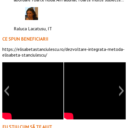
Raluca Lacatusu, IT
CE SPUN BENEFICIARII
https://elisabetastanciulescu.ro/dezvoltare-integrata-metoda-
elisabeta-stanciulescu/
EU ȘTIU CUM SĂ TE AJUT