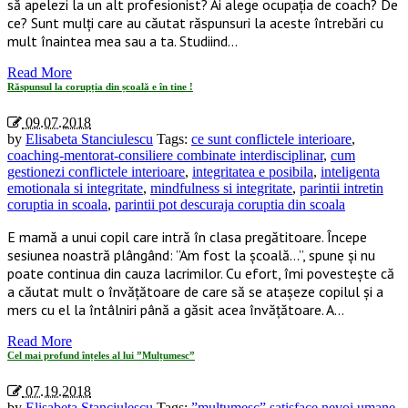
să apelezi la un alt profesionist? Ai alege ocupația de coach? De
ce? Sunt mulți care au căutat răspunsuri la aceste întrebări cu
mult înaintea mea sau a ta. Studiind…
Read More
Răspunsul la corupția din școală e în tine !
09.07.2018
by
Elisabeta Stanciulescu
Tags:
ce sunt conflictele interioare
,
coaching-mentorat-consiliere combinate interdisciplinar
,
cum
gestionezi conflictele interioare
,
integritatea e posibila
,
inteligenta
emotionala si integritate
,
mindfulness si integritate
,
parintii intretin
coruptia in scoala
,
parintii pot descuraja coruptia din scoala
E mamă a unui copil care intră în clasa pregătitoare. Începe
sesiunea noastră plângând: ”Am fost la școală…”, spune și nu
poate continua din cauza lacrimilor. Cu efort, îmi povestește că
a căutat mult o învățătoare de care să se atașeze copilul și a
mers cu el la întâlniri până a găsit acea învățătoare. A…
Read More
Cel mai profund înțeles al lui ”Mulțumesc”
07.19.2018
by
Elisabeta Stanciulescu
Tags:
”multumesc” satisface nevoi umane