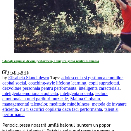
Ghidați copiii să devină performeri, e singura șansă pentru România
05.05.2016
by
Elisabeta Stanciulescu
Tags:
adolescenta si gestiunea emotiilor
,
capital social
,
coaching-style lifelong learning
,
copii supradotati
,
dezvoltare personala pentru performanta
,
inteligenta caracteriala
,
inteligenta emotionala aplicata
,
inteligenta sociala
,
lectura
emotionala a unei partituri muzicale
,
Malina Ciobanu
,
managementul talentelor
,
meditatie mindfulness
,
metoda de invatare
eficienta
,
nu-ti sacrifici copilaria daca faci performanta
,
talent si
performanta
Periodic, presa noastră umflă balonul ”suntem un popor
inteligent și talentat”. Potrivit celei mai recente pompe a