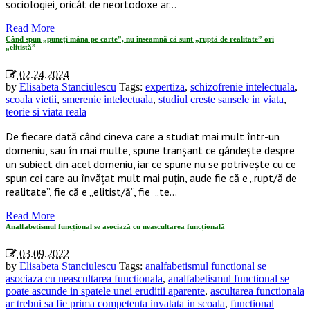
sociologiei, oricât de neortodoxe ar…
Read More
Când spun „puneți mâna pe carte”, nu înseamnă că sunt „ruptă de realitate” ori
„elitistă”
02.24.2024
by
Elisabeta Stanciulescu
Tags:
expertiza
,
schizofrenie intelectuala
,
scoala vietii
,
smerenie intelectuala
,
studiul creste sansele in viata
,
teorie si viata reala
De fiecare dată când cineva care a studiat mai mult într-un
domeniu, sau în mai multe, spune tranșant ce gândește despre
un subiect din acel domeniu, iar ce spune nu se potrivește cu ce
spun cei care au învățat mult mai puțin, aude fie că e „rupt/ă de
realitate”, fie că e „elitist/ă”, fie „te…
Read More
Analfabetismul funcțional se asociază cu neascultarea funcțională
03.09.2022
by
Elisabeta Stanciulescu
Tags:
analfabetismul functional se
asociaza cu neascultarea functionala
,
analfabetismul functional se
poate ascunde in spatele unei eruditii aparente
,
ascultarea functionala
ar trebui sa fie prima competenta invatata in scoala
,
functional