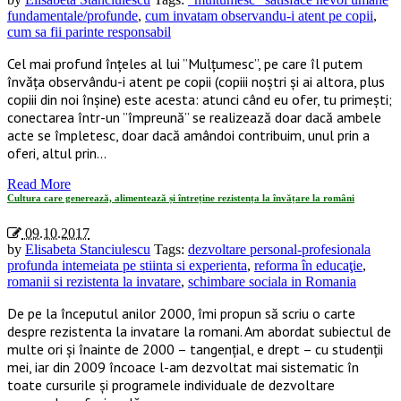
fundamentale/profunde
,
cum invatam observandu-i atent pe copii
,
cum sa fii parinte responsabil
Cel mai profund înțeles al lui ”Mulțumesc”, pe care îl putem
învăța observându-i atent pe copii (copiii noștri și ai altora, plus
copiii din noi înșine) este acesta: atunci când eu ofer, tu primești;
conectarea într-un ”împreună” se realizează doar dacă ambele
acte se împletesc, doar dacă amândoi contribuim, unul prin a
oferi, altul prin…
Read More
Cultura care generează, alimentează și întreține rezistența la învățare la români
09.10.2017
by
Elisabeta Stanciulescu
Tags:
dezvoltare personal-profesionala
profunda intemeiata pe stiinta si experienta
,
reforma în educaţie
,
romanii si rezistenta la invatare
,
schimbare sociala in Romania
De pe la începutul anilor 2000, îmi propun să scriu o carte
despre rezistenta la invatare la romani. Am abordat subiectul de
multe ori și înainte de 2000 – tangențial, e drept – cu studenții
mei, iar din 2009 încoace l-am dezvoltat mai sistematic în
toate cursurile și programele individuale de dezvoltare