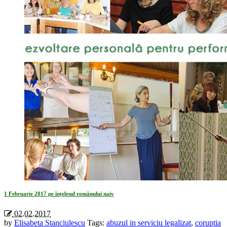
1 Februarie 2017 pe înțelesul românului naiv
02.02.2017
by
Elisabeta Stanciulescu
Tags:
abuzul in serviciu legalizat
,
coruptia