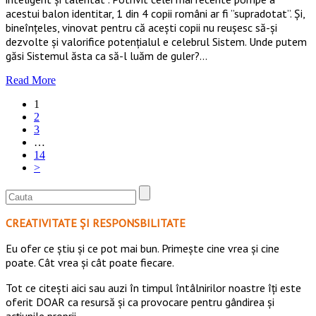
acestui balon identitar, 1 din 4 copii români ar fi ”supradotat”. Și,
bineînțeles, vinovat pentru că acești copii nu reușesc să-și
dezvolte și valorifice potențialul e celebrul Sistem. Unde putem
găsi Sistemul ăsta ca să-l luăm de guler?…
Read More
1
2
3
…
14
>
CREATIVITATE ȘI RESPONSBILITATE
Eu ofer ce ştiu şi ce pot mai bun. Primeşte cine vrea şi cine
poate. Cât vrea şi cât poate fiecare.
Tot ce citești aici sau auzi în timpul întâlnirilor noastre îți este
oferit DOAR ca resursă şi ca provocare pentru gândirea și
acţiunile proprii.