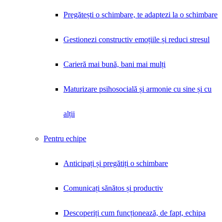
Pregătești o schimbare, te adaptezi la o schimbare
Gestionezi constructiv emoțiile și reduci stresul
Carieră mai bună, bani mai mulți
Maturizare psihosocială și armonie cu sine și cu
alții
Pentru echipe
Anticipați și pregătiți o schimbare
Comunicați sănătos și productiv
Descoperiți cum funcționează, de fapt, echipa