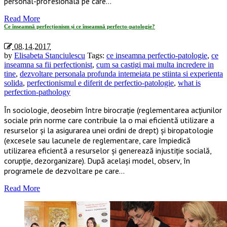
personal-profesională pe care…
Read More
Ce înseamnă perfecționism și ce înseamnă perfecto-patologie?
08.14.2017
by
Elisabeta Stanciulescu
Tags:
ce inseamna perfectio-patologie
,
ce
inseamna sa fii perfectionist
,
cum sa castigi mai multa incredere in
tine
,
dezvoltare personala profunda intemeiata pe stiinta si experienta
solida
,
perfectionismul e diferit de perfectio-patologie
,
what is
perfection-pathology
În sociologie, deosebim între birocrație (reglementarea acțiunilor
sociale prin norme care contribuie la o mai eficientă utilizare a
resurselor și la asigurarea unei ordini de drept) și biropatologie
(excesele sau lacunele de reglementare, care împiedică
utilizarea eficientă a resurselor și generează injustiție socială,
corupție, dezorganizare). După același model, observ, în
programele de dezvoltare pe care…
Read More