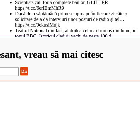
Scientists call for a complete ban on GLITTER
https://t.co/6erIEmMhR9
Dacă de o săptămână primesc aproape în fiecare zi câte o
solicitare de a da interviuri unor posturi de radio și tel…
https://t.co/9ekusiMujk
Teatrul National din Iasi, al doilea cel mai frumos din lume, in
topul BBC. Istoricul cladirii vechi de peste 100 d…
https://t.co/tObCifkj49
Zaha Hadid Architects Completes China’s Newest Cultural
esant, vreau să mai citesc
Center https://t.co/QvJIM8HmXs
Școa... https://t.co/QRcnBMQnNk
©2022 Elisabeta Stanciulescu. Toate drepturile rezervate