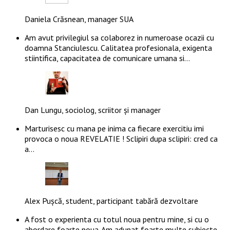
Daniela Crăsnean, manager SUA
Am avut privilegiul sa colaborez in numeroase ocazii cu
doamna Stanciulescu. Calitatea profesionala, exigenta
stiintifica, capacitatea de comunicare umana si…
Dan Lungu, sociolog, scriitor și manager
Marturisesc cu mana pe inima ca fiecare exercitiu imi
provoca o noua REVELATIE ! Sclipiri dupa sclipiri: cred ca
a…
Alex Pușcă, student, participant tabără dezvoltare
A fost o experienta cu totul noua pentru mine, si cu o
abordare foarte noua. Am adunat foarte multe subiecte…