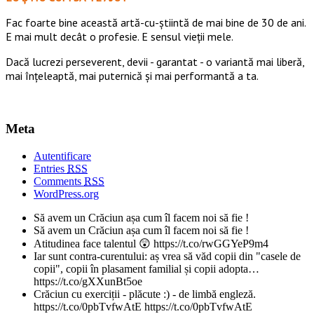
Fac foarte bine această artă-cu-știintă de mai bine de 30 de ani.
E mai mult decât o profesie. E sensul vieții mele.
Dacă lucrezi perseverent, devii - garantat - o variantă mai liberă,
mai înțeleaptă, mai puternică și mai performantă a ta.
Meta
Autentificare
Entries
RSS
Comments
RSS
WordPress.org
Să avem un Crăciun așa cum îl facem noi să fie !
Să avem un Crăciun așa cum îl facem noi să fie !
Atitudinea face talentul 😲 https://t.co/rwGGYeP9m4
Iar sunt contra-curentului: aș vrea să văd copii din "casele de
copii", copii în plasament familial și copii adopta…
https://t.co/gXXunBt5oe
Crăciun cu exerciții - plăcute :) - de limbă engleză.
https://t.co/0pbTvfwAtE https://t.co/0pbTvfwAtE