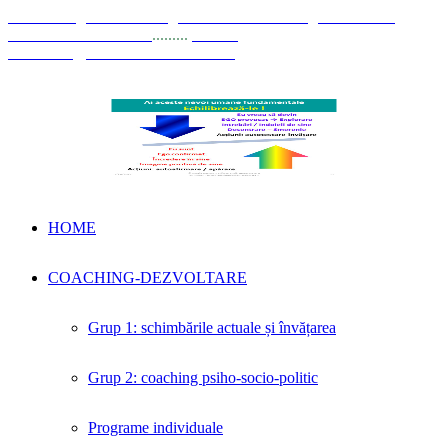
© Coaching Psihosociologic ↔ Dezvoltare Integrată modelul
Elisabeta Stănciulescu
.........
E-mail:
dezvoltare@elisabetastanciulescu.ro
HOME
COACHING-DEZVOLTARE
Grup 1: schimbările actuale și învățarea
Grup 2: coaching psiho-socio-politic
Programe individuale