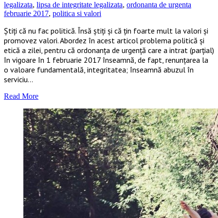
legalizata
,
lipsa de integritate legalizata
,
ordonanta de urgenta
februarie 2017
,
politica si valori
Știți că nu fac politică. Însă știți și că țin foarte mult la valori și
promovez valori. Abordez în acest articol problema politică și
etică a zilei, pentru că ordonanța de urgență care a intrat (parțial)
în vigoare în 1 februarie 2017 înseamnă, de fapt, renunțarea la
o valoare fundamentală, integritatea; înseamnă abuzul în
serviciu…
Read More