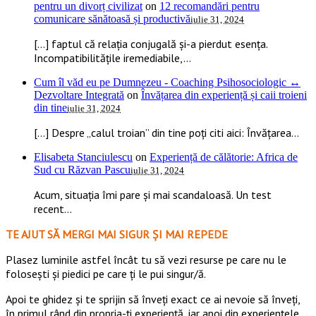
pentru un divorț civilizat
on
12 recomandări pentru
comunicare sănătoasă și productivă
iulie 31, 2024
[…] faptul că relația conjugală și-a pierdut esența.
Incompatibilitățile iremediabile,...
Cum îl văd eu pe Dumnezeu - Coaching Psihosociologic ↔
Dezvoltare Integrată
on
Învățarea din experiență și caii troieni
din tine
iulie 31, 2024
[…] Despre „calul troian” din tine poți citi aici: Învățarea...
Elisabeta Stanciulescu
on
Experiență de călătorie: Africa de
Sud cu Răzvan Pascu
iulie 31, 2024
Acum, situația îmi pare și mai scandaloasă. Un test
recent...
TE AJUT SĂ MERGI MAI SIGUR ȘI MAI REPEDE
​​Plasez luminile astfel încât tu să vezi resurse pe care nu le
folosești și piedici pe care ți le pui singur/ă.
Apoi te ghidez și te sprijin să înveți exact ce ai nevoie să înveți,
în primul rând din propria-ți experiență, iar apoi din experiențele