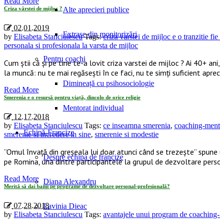
Read More
Criza vârstei de mijloc ?
Alte aprecieri publice
02.01.2019
Extrase din monitorizări
by
Elisabeta Stanciulescu
Tags:
criza varstei de mijloc e o tranzitie fi
personala si profesionala la varsta de mijloc
Pentru coachi
Cum știi că și pe tine te-a lovit criza varstei de mijloc ? Ai 40+ an
la muncă: nu te mai regăsești în ce faci, nu te simți suficient apre
Dimineață cu psihosociologie
Read More
Smerenia e o resursă pentru viață, dincolo de orice religie
Mentorat individual
12.17.2018
by
Elisabeta Stanciulescu
Tags:
ce inseamna smerenia
,
coaching-mento
Echipă-Francize
smerenie si incredere in sine
,
smerenie si modestie
”Omul învaţă din greşeala lui doar atunci când se trezește” spune u
Despre echipa de francize
pe Romina, una dintre participantele la grupul de dezvoltare pers
Read More
Diana Alexandru
Merită să dai banii pe programe de dezvoltare personal-profesională?
07.28.2018
Lavinia Dieac
by
Elisabeta Stanciulescu
Tags:
avantajele unui program de coaching-m