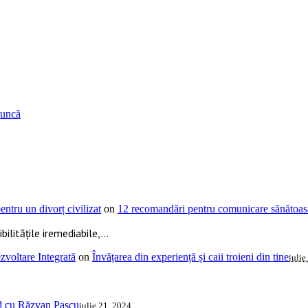
muncă
ntru un divorț civilizat
on
12 recomandări pentru comunicare sănătoasă
ilitățile iremediabile,...
voltare Integrată
on
Învățarea din experiență și caii troieni din tine
iulie
ud cu Răzvan Pascu
iulie 21, 2024