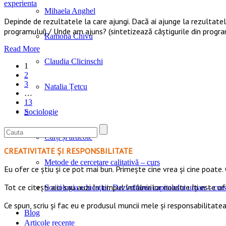
experienta
Mihaela Anghel
Depinde de rezultatele la care ajungi. Dacă ai ajunge la rezultat
programului) / Unde am ajuns? (sintetizează câștigurile din progra
Ramona Chivu
Read More
Claudia Clicinschi
1
2
3
Natalia Țetcu
…
13
>
Sociologie
Cărți și articole
CREATIVITATE ȘI RESPONSBILITATE
Metode de cercetare calitativă – curs
Eu ofer ce ştiu şi ce pot mai bun. Primeşte cine vrea şi cine poate. 
Tot ce citești aici sau auzi în timpul întâlnirilor noastre îți este o
Sociologia educaţiei. Dezvoltarea capitalului uman – cur
Ce spun, scriu și fac eu e produsul muncii mele și responsabilitatea
Blog
Articole recente