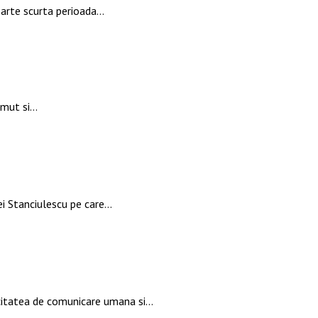
oarte scurta perioada…
zimut si…
ei Stanciulescu pe care…
pacitatea de comunicare umana si…