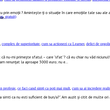
tu prin emoții ? Amintește-ți o situație în care emoțiile tale sau ale a
p, gratuit)
 ale…
,
complex de superioritate
,
cum sa actionezi ca Learner
,
delict de orgoli
 că nu-mi primește sfatul – care ”sfat”? că eu chiar nu văd niciunul!
; am renunțat la aproape 3000 euro; nu e…
in profesie
,
ce faci cand simți ca poti mai mult
,
cum sa ai incredere realis
u ca simti ca nu esti suficient de bun/a?”. Am auzit și citit de multe o