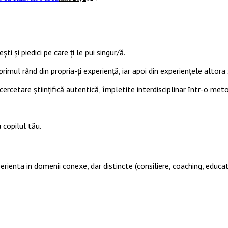
ti și piedici pe care ți le pui singur/ă.
primul rând din propria-ți experiență, iar apoi din experiențele altora ș
cercetare științifică autentică, împletite interdisciplinar într-o met
 copilul tău.
perienta in domenii conexe, dar distincte (consiliere, coaching, educat