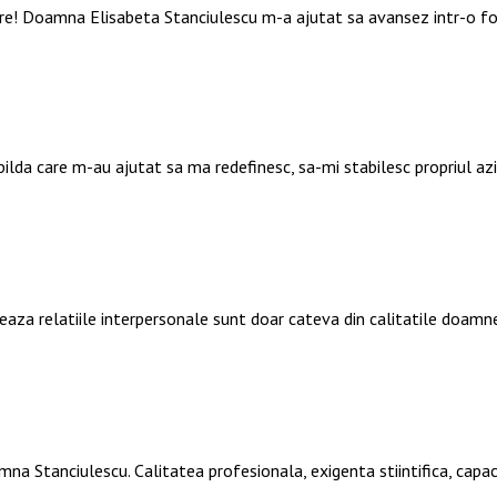
are! Doamna Elisabeta Stanciulescu m-a ajutat sa avansez intr-o f
 pilda care m-au ajutat sa ma redefinesc, sa-mi stabilesc propriul a
deaza relatiile interpersonale sunt doar cateva din calitatile doamn
mna Stanciulescu. Calitatea profesionala, exigenta stiintifica, ca