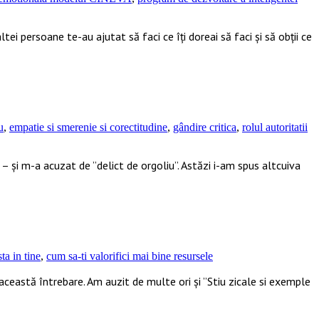
ltei persoane te-au ajutat să faci ce îți doreai să faci și să obții ce
u
,
empatie si smerenie si corectitudine
,
gândire critica
,
rolul autoritatii
 – și m-a acuzat de ”delict de orgoliu”. Astăzi i-am spus altcuiva
ta in tine
,
cum sa-ti valorifici mai bine resursele
ri această întrebare. Am auzit de multe ori și ”Stiu zicale si exemple