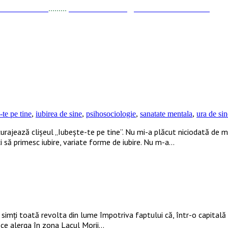
a Stănciulescu
.........
E-mail:
dezvoltare@elisabetastanciulescu.ro
-te pe tine
,
iubirea de sine
,
psihosociologie
,
sanatate mentala
,
ura de sin
rajează clișeul „Iubește-te pe tine”. Nu mi-a plăcut niciodată de m
ici să primesc iubire, variate forme de iubire. Nu m-a…
ă simți toată revolta din lume împotriva faptului că, într-o capitală
 ce alerga în zona Lacul Morii…