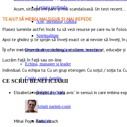
Lectura profunda
Acum, situația îmi pare și mai scandaloasă. Un test recent...
TE AJUT SĂ MERGI MAI SIGUR ȘI MAI REPEDE
Arte, literatura, cultura
​​Plasez luminile astfel încât tu să vezi resurse pe care nu le foloseș
Spiritualitate
Apoi te ghidez și te sprijin să înveți exact ce ai nevoie să înveți, în 
Îți ofer instrumente din coaching, consiliere, mentorat, educație și 
Dezvoltare profesionala si succes in cariera
Lucrăm față în față sau on-line.
Echipa, manager si leader
Individual. Cu echipa ta. Cu un grup eterogen. Cu soțul / soția ta. Cu
Cuplu, copii, familie
CE SCRIU BENEFICIARII
Elisabeta reprezinta o “rara avis” in sensul in care imbina ex
Relatia de cuplu
Relatii parinti-copii
Sanatate
Mihai Popa Radu, coach