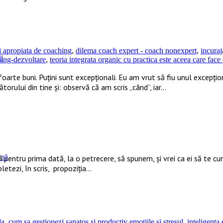
ai apropiata de coaching
,
dilema coach expert - coach nonexpert
,
incuraj
i
hing-dezvoltare
,
teoria integrata organic cu practica este aceea care face
oarte buni. Puțini sunt excepționali. Eu am vrut să fiu unul excepțion
torului din tine și: observă că am scris „când”, iar…
tră
i pentru prima dată, la o petrecere, să spunem, și vrei ca ei să te cu
letezi, în scris, propoziția…
la
,
cum sa gestionezi sanatos si productiv emotiile si stresul
,
inteligent