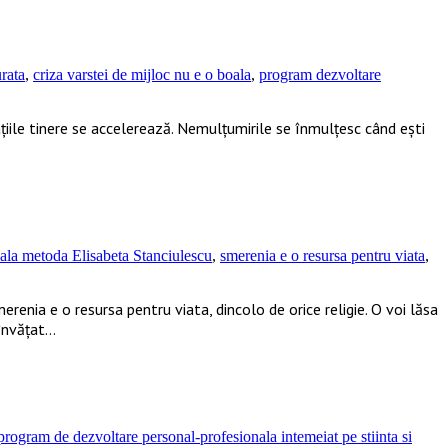
urata
,
criza varstei de mijloc nu e o boala
,
program dezvoltare
erațiile tinere se accelerează. Nemulțumirile se înmulțesc când ești
nala metoda Elisabeta Stanciulescu
,
smerenia e o resursa pentru viata
,
enia e o resursa pentru viata, dincolo de orice religie. O voi lăsa
 învățat…
n program de dezvoltare personal-profesionala intemeiat pe stiinta si