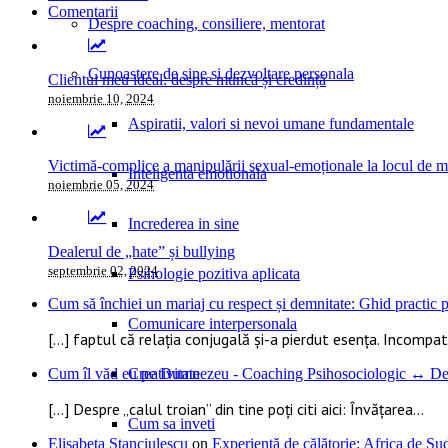
Comentarii
Despre coaching, consiliere, mentorat
Cunoastere de sine si dezvoltare personala
Clientul meu ideal: despre muncă și credință
noiembrie 10, 2024
Aspiratii, valori si nevoi umane fundamentale
Victimă-complice a manipulării sexual-emoționale la locul de 
Inteligenta emotionala
noiembrie 05, 2024
Increderea in sine
Dealerul de „hate” și bullying
septembrie 02, 2024
Psihologie pozitiva aplicata
Cum să închiei un mariaj cu respect și demnitate: Ghid practic pe
Comunicare interpersonala
[…] faptul că relația conjugală și-a pierdut esența. Incompatib
Cum îl văd eu pe Dumnezeu - Coaching Psihosociologic ↔ Dez
Creativitate
[…] Despre „calul troian” din tine poți citi aici: Învățarea...
Cum sa inveti
Elisabeta Stanciulescu
on
Experiență de călătorie: Africa de S