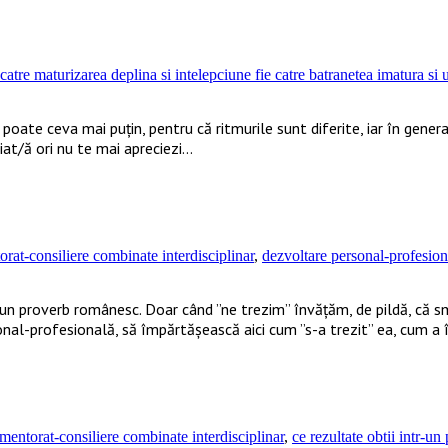
e catre maturizarea deplina si intelepciune fie catre batranetea imatura si 
i, poate ceva mai puțin, pentru că ritmurile sunt diferite, iar în gen
ciat/ă ori nu te mai apreciezi…
rat-consiliere combinate interdisciplinar
,
dezvoltare personal-profesio
n proverb românesc. Doar când ”ne trezim” învățăm, de pildă, că smer
onal-profesională, să împărtășească aici cum ”s-a trezit” ea, cum a
entorat-consiliere combinate interdisciplinar
,
ce rezultate obtii intr-u