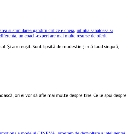
area si stimularea gandirii critice e cheia
,
intuitia sanatoasa si
 diferenta
,
un coach-expert are mai multe resurse de oferit
al. Și am reușit. Sunt lipsită de modestie și mă laud singură,
noască, ori ei vor să afle mai multe despre tine. Ce le spui despre
a emotionala modelul CINEVA
,
program de dezvoltare a inteligentei