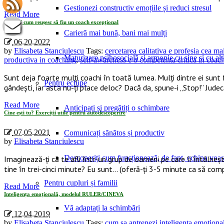
Gestionezi constructiv emoțiile și reduci stresul
Read More
Când și cum reușesc să fiu un coach excepțional
Carieră mai bună, bani mai mulți
06.20.2022
by
Elisabeta Stanciulescu
Tags:
cercetarea calitativa e profesia cea m
Maturizare psihosocială și armonie cu sine și cu alți
productiva in coaching
,
self-awareness e o competenta critica in coac
Sunt deja foarte mulți coachi în toată lumea. Mulți dintre ei sunt f
Pentru echipe
gândești, iar asta nu-ți place deloc? Dacă da, spune-i „Stop!” Judecă
Read More
Anticipați și pregătiți o schimbare
Cine ești tu? Exerciții utile pentru autodescoperire
07.05.2021
Comunicați sănătos și productiv
by
Elisabeta Stanciulescu
Descoperiți cum funcționează, de fapt, echipa voas
Imaginează-ți că te afli într-un grup de oameni pe care îi întâlneșt
tine în trei-cinci minute? Eu sunt… (oferă-ți 3-5 minute ca să comp
Pentru cupluri și familii
Read More
Inteligența emoțională, modelul RULER/CINEVA
Vă adaptați la schimbări
12.04.2019
by
Elisabeta Stanciulescu
Tags:
cum sa antrenezi inteligenta emotiona