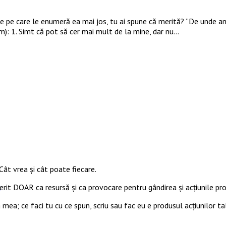
ele pe care le enumeră ea mai jos, tu ai spune că merită? ”De unde 
m): 1. Simt că pot să cer mai mult de la mine, dar nu…
Cât vrea şi cât poate fiecare.
ferit DOAR ca resursă şi ca provocare pentru gândirea și acţiunile prop
s
 mea; ce faci tu cu ce spun, scriu sau fac eu e produsul acțiunilor ta