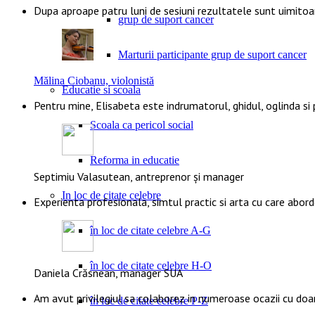
Dupa aproape patru luni de sesiuni rezultatele sunt uimito
grup de suport cancer
Marturii participante grup de suport cancer
Mălina Ciobanu, violonistă
Educatie si scoala
Pentru mine, Elisabeta este indrumatorul, ghidul, oglinda si
Scoala ca pericol social
Reforma in educatie
Septimiu Valasutean, antreprenor și manager
In loc de citate celebre
Experienta profesionala, simtul practic si arta cu care abor
în loc de citate celebre A-G
în loc de citate celebre H-O
Daniela Crăsnean, manager SUA
Am avut privilegiul sa colaborez in numeroase ocazii cu doa
în loc de citate celebre P-Z