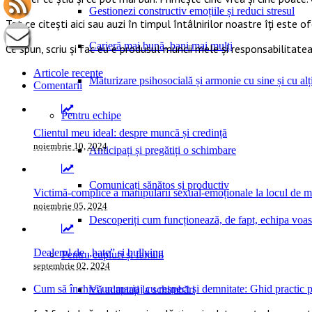
Gestionezi constructiv emoțiile și reduci stresul
Tot ce citești aici sau auzi în timpul întâlnirilor noastre îți este o
Carieră mai bună, bani mai mulți
Ce spun, scriu și fac eu e produsul muncii mele și responsabilitatea
Articole recente
Maturizare psihosocială și armonie cu sine și cu alți
Comentarii
Pentru echipe
Clientul meu ideal: despre muncă și credință
noiembrie 10, 2024
Anticipați și pregătiți o schimbare
Comunicați sănătos și productiv
Victimă-complice a manipulării sexual-emoționale la locul de 
noiembrie 05, 2024
Descoperiți cum funcționează, de fapt, echipa voas
Dealerul de „hate” și bullying
Pentru cupluri și familii
septembrie 02, 2024
Cum să închiei un mariaj cu respect și demnitate: Ghid practic pe
Vă adaptați la schimbări