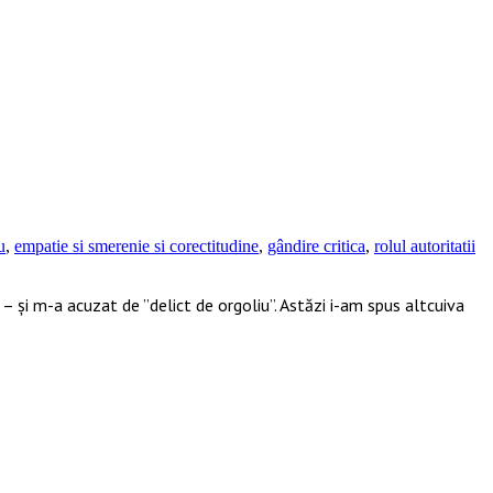
u
,
empatie si smerenie si corectitudine
,
gândire critica
,
rolul autoritatii
 – și m-a acuzat de ”delict de orgoliu”. Astăzi i-am spus altcuiva