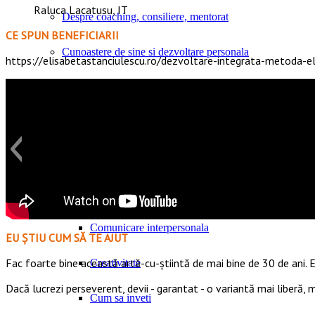
Raluca Lacatusu, IT
Despre coaching, consiliere, mentorat
CE SPUN BENEFICIARII
Cunoastere de sine si dezvoltare personala
https://elisabetastanciulescu.ro/dezvoltare-integrata-metoda-el
Aspiratii, valori si nevoi umane fundamentale
Inteligenta emotionala
Increderea in sine
Psihologie pozitiva aplicata
Comunicare interpersonala
EU ȘTIU CUM SĂ TE AJUT
Fac foarte bine această artă-cu-știintă de mai bine de 30 de ani. E
Creativitate
Dacă lucrezi perseverent, devii - garantat - o variantă mai liberă,
Cum sa inveti