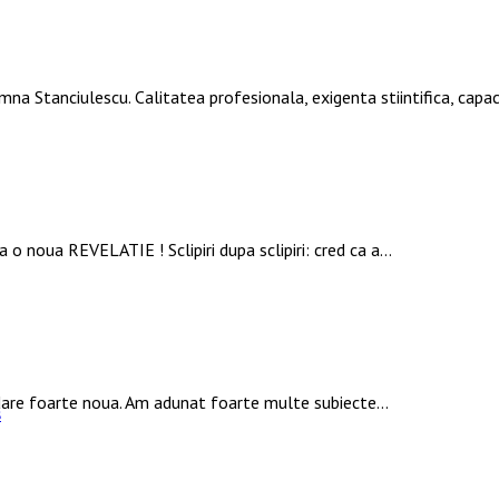
mna Stanciulescu. Calitatea profesionala, exigenta stiintifica, ca
 o noua REVELATIE ! Sclipiri dupa sclipiri: cred ca a…
rdare foarte noua. Am adunat foarte multe subiecte…
s