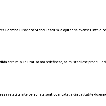
are! Doamna Elisabeta Stanciulescu m-a ajutat sa avansez intr-o f
 pilda care m-au ajutat sa ma redefinesc, sa-mi stabilesc propriul a
deaza relatiile interpersonale sunt doar cateva din calitatile doamn