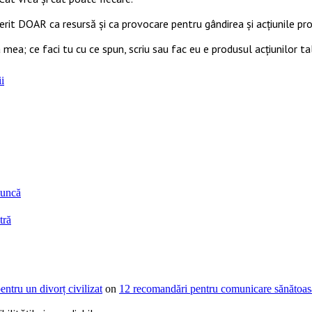
ferit DOAR ca resursă şi ca provocare pentru gândirea și acţiunile prop
 mea; ce faci tu cu ce spun, scriu sau fac eu e produsul acțiunilor ta
i
muncă
tră
ntru un divorț civilizat
on
12 recomandări pentru comunicare sănătoasă