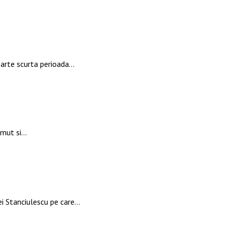
oarte scurta perioada…
zimut si…
ei Stanciulescu pe care…