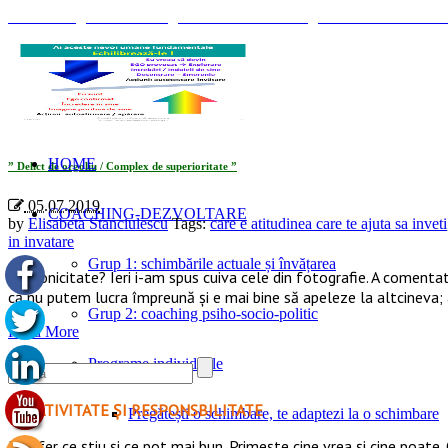
© Coaching Psihosociologic ↔ Dezvoltare Integrată modelul Elisabet
Tag Archives: «care e atitudinea care te ajuta sa inveti»
HOME
” Delict de orgoliu / Complex de superioritate ”
05.07.2019
COACHING-DEZVOLTARE
by
Elisabeta Stanciulescu
Tags:
care e atitudinea care te ajuta sa inveti
in invatare
Grup 1: schimbările actuale și învățarea
Sincronicitate? Ieri i-am spus cuiva cele din fotografie. A comentat
că nu putem lucra împreună și e mai bine să apeleze la altcineva
Grup 2: coaching psiho-socio-politic
Read More
Programe individuale
CREATIVITATE ȘI RESPONSBILITATE
Pregătești o schimbare, te adaptezi la o schimbare
Eu ofer ce ştiu şi ce pot mai bun. Primeşte cine vrea şi cine poate. 