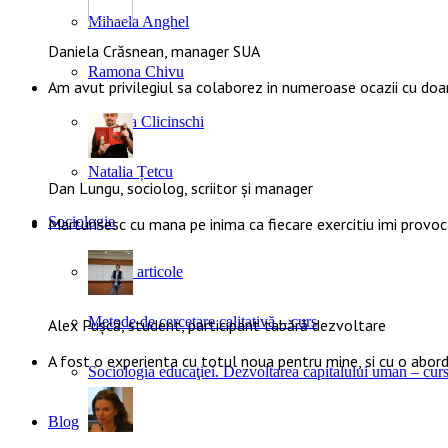
Mihaela Anghel
Daniela Crăsnean, manager SUA
Ramona Chivu
Am avut privilegiul sa colaborez in numeroase ocazii cu doa
Claudia Clicinschi
Natalia Țetcu
Dan Lungu, sociolog, scriitor și manager
Sociologie
Marturisesc cu mana pe inima ca fiecare exercitiu imi provoca
Cărți și articole
Metode de cercetare calitativă – curs
Alex Pușcă, student, participant tabără dezvoltare
A fost o experienta cu totul noua pentru mine, si cu o abo
Sociologia educaţiei. Dezvoltarea capitalului uman – cur
Blog