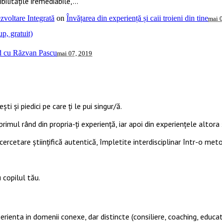
ilitățile iremediabile,...
voltare Integrată
on
Învățarea din experiență și caii troieni din tine
mai 
p, gratuit)
ud cu Răzvan Pascu
mai 07, 2019
ti și piedici pe care ți le pui singur/ă.
primul rând din propria-ți experiență, iar apoi din experiențele altora ș
cercetare științifică autentică, împletite interdisciplinar într-o met
 copilul tău.
perienta in domenii conexe, dar distincte (consiliere, coaching, educat