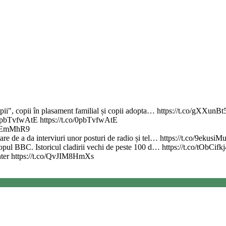
copii", copii în plasament familial și copii adopta… https://t.co/gXXunBt
.co/0pbTvfwAtE https://t.co/0pbTvfwAtE
erIEmMhR9
re de a da interviuri unor posturi de radio și tel… https://t.co/9ekusiM
 topul BBC. Istoricul cladirii vechi de peste 100 d… https://t.co/tObCifk
nter https://t.co/QvJIM8HmXs