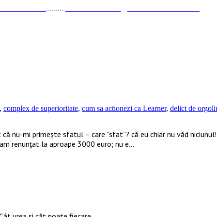
a Stănciulescu
.........
E-mail:
dezvoltare@elisabetastanciulescu.ro
,
complex de superioritate
,
cum sa actionezi ca Learner
,
delict de orgoli
 că nu-mi primește sfatul – care ”sfat”? că eu chiar nu văd niciunul!
; am renunțat la aproape 3000 euro; nu e…
Cât vrea şi cât poate fiecare.