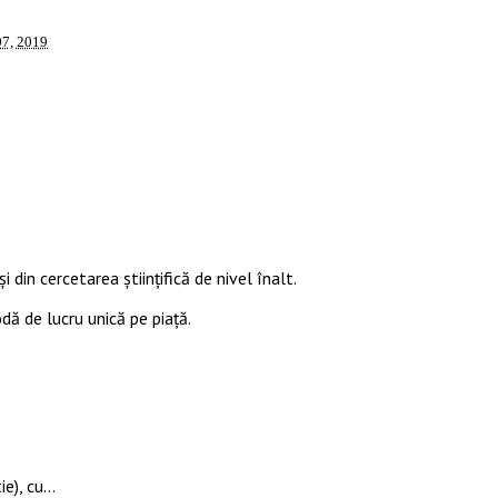
07, 2019
i din cercetarea științifică de nivel înalt.
odă de lucru unică pe piață.
ie), cu…