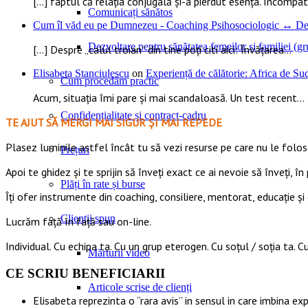
[…] faptul că relația conjugală și-a pierdut esența. Incompatib
Comunicați sănătos
Cum îl văd eu pe Dumnezeu - Coaching Psihosociologic ↔ Dez
Dezvoltare pentru sănătatea femeilor și familiei (gru
[…] Despre „calul troian” din tine poți citi aici: Învățarea...
Elisabeta Stanciulescu
on
Experiență de călătorie: Africa de S
Cum procedăm practic
Acum, situația îmi pare și mai scandaloasă. Un test recent...
Confidențialitate și contract-cadru
TE AJUT SĂ MERGI MAI SIGUR ȘI MAI REPEDE
​​Plasez luminile astfel încât tu să vezi resurse pe care nu le foloseș
Prețuri
Apoi te ghidez și te sprijin să înveți exact ce ai nevoie să înveți, în 
Plăți în rate și burse
Îți ofer instrumente din coaching, consiliere, mentorat, educație și 
Clienții spun
Lucrăm față în față sau on-line.
Individual. Cu echipa ta. Cu un grup eterogen. Cu soțul / soția ta. Cu
Mărturii video
CE SCRIU BENEFICIARII
Articole scrise de clienți
Elisabeta reprezinta o “rara avis” in sensul in care imbina ex