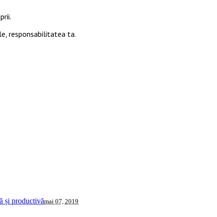
rii.
le, responsabilitatea ta.
 și productivă
mai 07, 2019