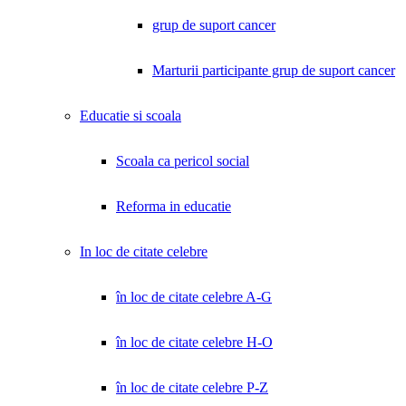
grup de suport cancer
Marturii participante grup de suport cancer
Educatie si scoala
Scoala ca pericol social
Reforma in educatie
In loc de citate celebre
în loc de citate celebre A-G
în loc de citate celebre H-O
în loc de citate celebre P-Z