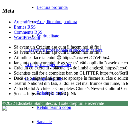
Lectura profunda
Meta
Arte, literatura, cultura
Autentificare
Entries
RSS
Comments
RSS
Spiritualitate
WordPress.org
Să avem un Crăciun așa cum îl facem noi să fie !
Dezvoltare profesionala si succes in cariera
Să avem un Crăciun așa cum îl facem noi să fie !
Atitudinea face talentul 😲 https://t.co/rwGGYeP9m4
Iar sunt contra-curentului: aș vrea să văd copii din "casele de 
Echipa, manager si leader
Crăciun cu exerciții - plăcute :) - de limbă engleză. https://t
Scientists call for a complete ban on GLITTER https://t.co/6
Dacă de o săptămână primesc aproape în fiecare zi câte o solicita
Cuplu, copii, familie
Teatrul National din Iasi, al doilea cel mai frumos din lume, in
Zaha Hadid Architects Completes China’s Newest Cultural Ce
Relatia de cuplu
Școa... https://t.co/QRcnBMQnNk
©2022 Elisabeta Stanciulescu. Toate drepturile rezervate
Relatii parinti-copii
Sanatate