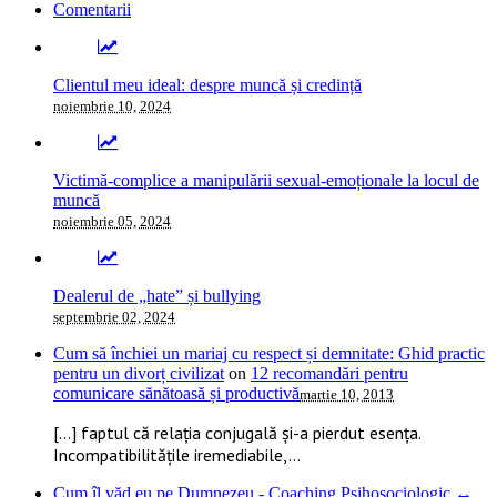
Comentarii
Clientul meu ideal: despre muncă și credință
noiembrie 10, 2024
Victimă-complice a manipulării sexual-emoționale la locul de
muncă
noiembrie 05, 2024
Dealerul de „hate” și bullying
septembrie 02, 2024
Cum să închiei un mariaj cu respect și demnitate: Ghid practic
pentru un divorț civilizat
on
12 recomandări pentru
comunicare sănătoasă și productivă
martie 10, 2013
[…] faptul că relația conjugală și-a pierdut esența.
Incompatibilitățile iremediabile,...
Cum îl văd eu pe Dumnezeu - Coaching Psihosociologic ↔