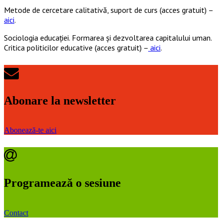
Metode de cercetare calitativă, suport de curs (acces gratuit) –
aici
.
Sociologia educației. Formarea și dezvoltarea capitalului uman.
Critica politicilor educative (acces gratuit) –
aici
.
Abonare la newsletter
Abonează-te aici
Programează o sesiune
Contact