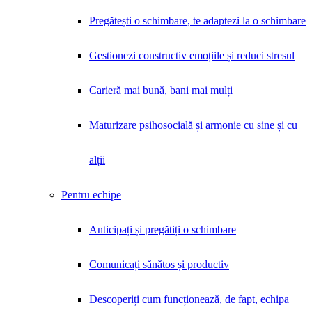
Pregătești o schimbare, te adaptezi la o schimbare
Gestionezi constructiv emoțiile și reduci stresul
Carieră mai bună, bani mai mulți
Maturizare psihosocială și armonie cu sine și cu
alții
Pentru echipe
Anticipați și pregătiți o schimbare
Comunicați sănătos și productiv
Descoperiți cum funcționează, de fapt, echipa