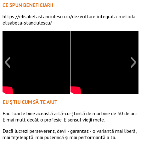
CE SPUN BENEFICIARII
https://elisabetastanciulescu.ro/dezvoltare-integrata-metoda-
elisabeta-stanciulescu/
EU ȘTIU CUM SĂ TE AJUT
Fac foarte bine această artă-cu-știintă de mai bine de 30 de ani.
E mai mult decât o profesie. E sensul vieții mele.
Dacă lucrezi perseverent, devii - garantat - o variantă mai liberă,
mai înțeleaptă, mai puternică și mai performantă a ta.