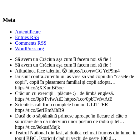
Meta
Autentificare
Entries
RSS
Comments
RSS
WordPress.org
Să avem un Crăciun așa cum îl facem noi să fie !
Să avem un Crăciun așa cum îl facem noi să fie !
Atitudinea face talentul 😲 https://t.co/rwGGYeP9m4
Iar sunt contra-curentului: aș vrea să văd copii din "casele de
copii", copii în plasament familial și copii adopta…
https://t.co/gXXunBt5oe
Crăciun cu exerciții - plăcute :) - de limbă engleză.
https://t.co/0pbTvfwAtE https://t.co/0pbTvfwAtE
Scientists call for a complete ban on GLITTER
https://t.co/6erIEmMhR9
Dacă de o săptămână primesc aproape în fiecare zi câte o
solicitare de a da interviuri unor posturi de radio și tel…
https://t.co/9ekusiMujk
Teatrul National din Iasi, al doilea cel mai frumos din lume, in
topul BBC. Istoricul cladirii vechi de peste 100 d…