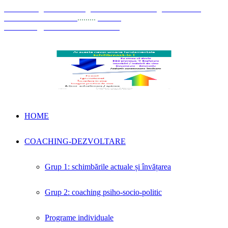
© Coaching Psihosociologic ↔ Dezvoltare Integrată modelul
Elisabeta Stănciulescu
.........
E-mail:
dezvoltare@elisabetastanciulescu.ro
HOME
COACHING-DEZVOLTARE
Grup 1: schimbările actuale și învățarea
Grup 2: coaching psiho-socio-politic
Programe individuale