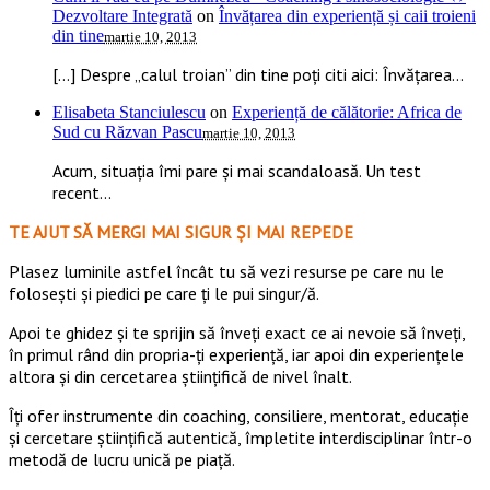
Dezvoltare Integrată
on
Învățarea din experiență și caii troieni
din tine
martie 10, 2013
[…] Despre „calul troian” din tine poți citi aici: Învățarea...
Elisabeta Stanciulescu
on
Experiență de călătorie: Africa de
Sud cu Răzvan Pascu
martie 10, 2013
Acum, situația îmi pare și mai scandaloasă. Un test
recent...
TE AJUT SĂ MERGI MAI SIGUR ȘI MAI REPEDE
​​Plasez luminile astfel încât tu să vezi resurse pe care nu le
folosești și piedici pe care ți le pui singur/ă.
Apoi te ghidez și te sprijin să înveți exact ce ai nevoie să înveți,
în primul rând din propria-ți experiență, iar apoi din experiențele
altora și din cercetarea științifică de nivel înalt.
Îți ofer instrumente din coaching, consiliere, mentorat, educație
și cercetare științifică autentică, împletite interdisciplinar într-o
metodă de lucru unică pe piață.