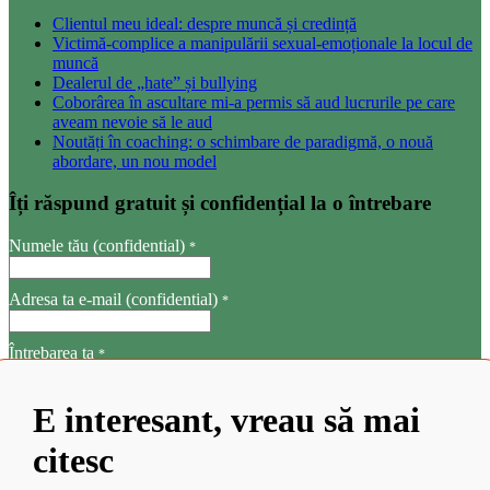
Clientul meu ideal: despre muncă și credință
Victimă-complice a manipulării sexual-emoționale la locul de
muncă
Dealerul de „hate” și bullying
Coborârea în ascultare mi-a permis să aud lucrurile pe care
aveam nevoie să le aud
Noutăți în coaching: o schimbare de paradigmă, o nouă
abordare, un nou model
Îți răspund gratuit și confidențial la o întrebare
Numele tău (confidential)
*
Adresa ta e-mail (confidential)
*
Întrebarea ta
*
E interesant, vreau să mai
citesc