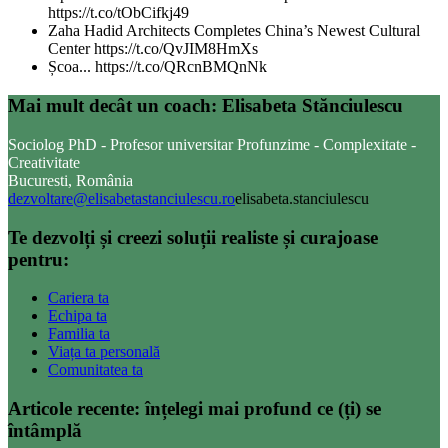
https://t.co/tObCifkj49
Zaha Hadid Architects Completes China’s Newest Cultural
Center https://t.co/QvJIM8HmXs
Școa... https://t.co/QRcnBMQnNk
Mai mult decât un coach: Elisabeta Stănciulescu
Sociolog PhD - Profesor universitar Profunzime - Complexitate -
Creativitate
Bucuresti, România
dezvoltare@elisabetastanciulescu.ro
elisabeta.stanciulescu
Te dezvolți și creezi soluții realiste și curajoase
pentru:
Cariera ta
Echipa ta
Familia ta
Viața ta personală
Comunitatea ta
Articole recente: înțelegi mai profund ce (ți) se
întâmplă