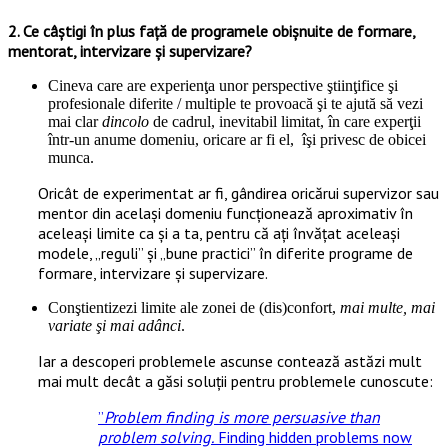
2. Ce câştigi în plus faţă de programele obişnuite de formare,
mentorat, intervizare şi supervizare?
Cineva care are experienţa unor perspective ştiinţifice şi
profesionale diferite / multiple te provoacă şi te ajută să vezi
mai clar
dincolo
de cadrul, inevitabil limitat, în care experţii
într-un anume domeniu, oricare ar fi el, îşi privesc de obicei
munca.
Oricât de experimentat ar fi, gândirea oricărui supervizor sau
mentor din același domeniu funcţionează aproximativ în
aceleaşi limite ca şi a ta, pentru că aţi învăţat aceleaşi
modele, „reguli” şi „bune practici” în diferite programe de
formare, intervizare şi supervizare.
Conştientizezi limite ale zonei de (dis)confort,
mai multe, mai
variate şi mai adânci
.
Iar a descoperi problemele ascunse contează astăzi mult
mai mult decât a găsi soluții pentru problemele cunoscute:
”
Problem finding is more persuasive than
problem solving.
Finding hidden problems now