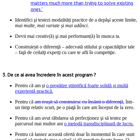
matters much more than trying to solve existing
ones.”
Identifici şi testezi modalități practice de a depăşi aceste limite,
mai multe, mai variate şi mai adânci
.
Devii mai creativ(ă) şi mai performant(ă) în munca ta.
Construiești o diferenţă – adecvată stilului şi capacităţilor tale
– faţă de ceilalţi experţi cu care te afli în competiţie.
*
3. De ce ai avea încredere în acest program ?
Pentru că am şi
o pregătire ştiinţifică foarte solidă şi multă
experienţă practică.
Pentru că
am reuşit să construiesc eu însămi o diferenţă
, într-
un timp relativ scurt, pe o piaţă în care am început de la zero.
Pentru că am avut răbdarea să perfecţionez şi să testez pe
parcursul mai multor ani
o metodă transdisciplinară de lucru.
Pentru că lansez această ofertă doar în momentul în care sunt
sigură că metoda mea e clară şi dă rezultate foarte bune. O