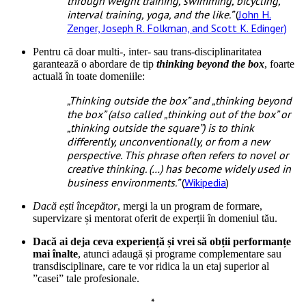
through weight training, swimming, bicycling,
interval training, yoga, and the like.”
(
John H.
Zenger, Joseph R. Folkman, and Scott K. Edinger)
Pentru că doar multi-, inter- sau trans-disciplinaritatea
garantează o abordare de tip
thinking beyond the box
, foarte
actuală în toate domeniile:
„Thinking outside the box” and „thinking beyond
the box” (also called „thinking out of the box” or
„thinking outside the square”) is
to think
differently, unconventionally, or from a new
perspective. This phrase often refers to novel or
creative thinking. (…) has become widely used in
business environments.”
(
Wikipedia
)
Dacă ești începător
, mergi la un program de formare,
supervizare și mentorat oferit de experții în domeniul tău.
Dacă ai deja ceva experiență și vrei să obții performanțe
mai înalte
, atunci adaugă și programe complementare sau
transdisciplinare, care te vor ridica la un etaj superior al
”casei” tale profesionale.
*