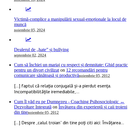
Victimă-complice a manipulării sexual-emoționale la locul de
muncă
noiembrie 05, 2024
Dealerul de „hate” și bullying
septembrie 02, 2024
Cum să închiei un mariaj cu respect și demnitate: Ghid practic
pentru un divorț civilizat
on
12 recomandări pentru
comunicare sănătoasă și productivă
noiembrie 05, 2012
[…] faptul că relația conjugală și-a pierdut esența.
Incompatibilitățile iremediabile,...
Cum îl văd eu pe Dumnezeu - Coaching Psihosociologic ↔
Dezvoltare Integrată
on
Învățarea din experiență și caii troieni
din tine
noiembrie 05, 2012
[…] Despre „calul troian” din tine poți citi aici: Învățarea...