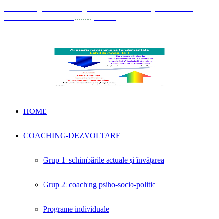
© Coaching Psihosociologic ↔ Dezvoltare Integrată modelul
Elisabeta Stănciulescu
.........
E-mail:
dezvoltare@elisabetastanciulescu.ro
HOME
COACHING-DEZVOLTARE
Grup 1: schimbările actuale și învățarea
Grup 2: coaching psiho-socio-politic
Programe individuale