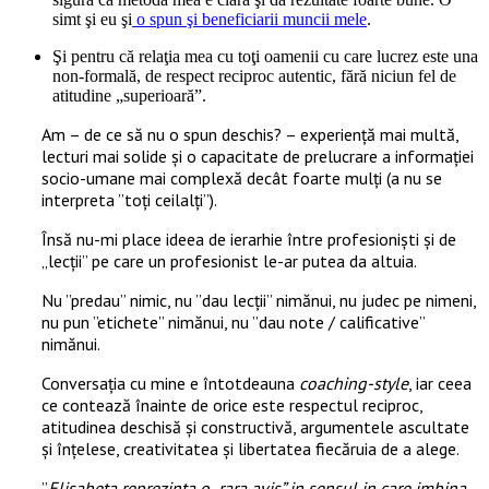
simt şi eu şi
o spun şi beneficiarii muncii mele
.
Şi pentru că relaţia mea cu toţi oamenii cu care lucrez este una
non-formală, de respect reciproc autentic, fără niciun fel de
atitudine „superioară”.
Am – de ce să nu o spun deschis? – experienţă mai multă,
lecturi mai solide şi o capacitate de prelucrare a informaţiei
socio-umane mai complexă decât foarte mulţi (a nu se
interpreta ”toți ceilalți”).
Însă nu-mi place ideea de ierarhie între profesionişti şi de
„lecţii” pe care un profesionist le-ar putea da altuia.
Nu ”predau” nimic, nu ”dau lecții” nimănui, nu judec pe nimeni,
nu pun ”etichete” nimănui, nu ”dau note / calificative”
nimănui.
Conversaţia cu mine e întotdeauna
coaching-style
, iar ceea
ce contează înainte de orice este respectul reciproc,
atitudinea deschisă şi constructivă, argumentele ascultate
şi înţelese, creativitatea şi libertatea fiecăruia de a alege.
”
Elisabeta reprezinta o „rara avis” in sensul in care imbina