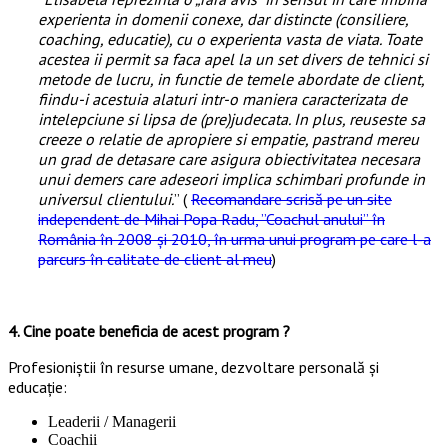
experienta in domenii conexe, dar distincte (consiliere,
coaching, educatie), cu o experienta vasta de viata. Toate
acestea ii permit sa faca apel la un set divers de tehnici si
metode de lucru, in functie de temele abordate de client,
fiindu-i acestuia alaturi intr-o maniera caracterizata de
intelepciune si lipsa de (pre)judecata. In plus, reuseste sa
creeze o relatie de apropiere si empatie, pastrand mereu
un grad de detasare care asigura obiectivitatea necesara
unui demers care adeseori implica schimbari profunde in
universul clientului.
” (
Recomandare scrisă pe un site
independent de
Mihai Popa Radu, ”Coachul anului” în
România în 2008 și 2010, în urma unui program pe care l-a
parcurs în calitate de client al meu
)
*
4. Cine poate beneficia de acest program ?
Profesioniştii în resurse umane, dezvoltare personală şi
educaţie:
Leaderii / Managerii
Coachii