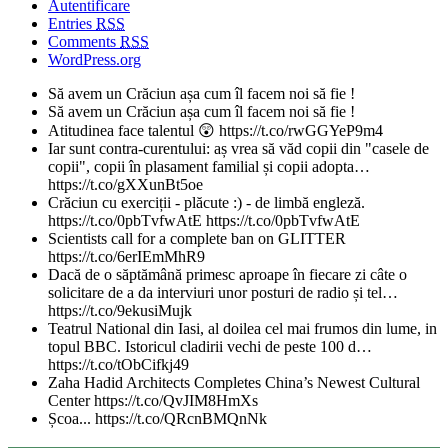
Autentificare
Entries
RSS
Comments
RSS
WordPress.org
Să avem un Crăciun așa cum îl facem noi să fie !
Să avem un Crăciun așa cum îl facem noi să fie !
Atitudinea face talentul 😲 https://t.co/rwGGYeP9m4
Iar sunt contra-curentului: aș vrea să văd copii din "casele de
copii", copii în plasament familial și copii adopta…
https://t.co/gXXunBt5oe
Crăciun cu exerciții - plăcute :) - de limbă engleză.
https://t.co/0pbTvfwAtE https://t.co/0pbTvfwAtE
Scientists call for a complete ban on GLITTER
https://t.co/6erIEmMhR9
Dacă de o săptămână primesc aproape în fiecare zi câte o
solicitare de a da interviuri unor posturi de radio și tel…
https://t.co/9ekusiMujk
Teatrul National din Iasi, al doilea cel mai frumos din lume, in
topul BBC. Istoricul cladirii vechi de peste 100 d…
https://t.co/tObCifkj49
Zaha Hadid Architects Completes China’s Newest Cultural
Center https://t.co/QvJIM8HmXs
Școa... https://t.co/QRcnBMQnNk