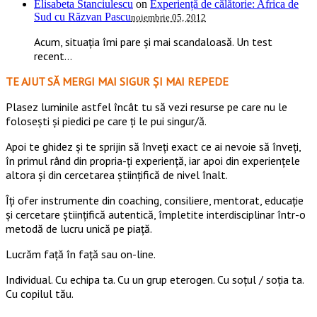
Elisabeta Stanciulescu
on
Experiență de călătorie: Africa de
Sud cu Răzvan Pascu
noiembrie 05, 2012
Acum, situația îmi pare și mai scandaloasă. Un test
recent...
TE AJUT SĂ MERGI MAI SIGUR ȘI MAI REPEDE
​​Plasez luminile astfel încât tu să vezi resurse pe care nu le
folosești și piedici pe care ți le pui singur/ă.
Apoi te ghidez și te sprijin să înveți exact ce ai nevoie să înveți,
în primul rând din propria-ți experiență, iar apoi din experiențele
altora și din cercetarea științifică de nivel înalt.
Îți ofer instrumente din coaching, consiliere, mentorat, educație
și cercetare științifică autentică, împletite interdisciplinar într-o
metodă de lucru unică pe piață.
Lucrăm față în față sau on-line.
Individual. Cu echipa ta. Cu un grup eterogen. Cu soțul / soția ta.
Cu copilul tău.