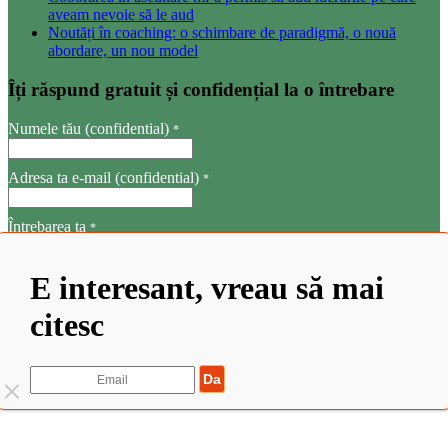
aveam nevoie să le aud
Noutăți în coaching: o schimbare de paradigmă, o nouă
abordare, un nou model
Îți răspund gratuit și confidențial la o întrebare
Numele tău (confidential)
*
Adresa ta e-mail (confidential)
*
Întrebarea ta
*
E interesant, vreau să mai
citesc
Trimite
©2022 Elisabeta Stanciulescu. Toate drepturile rezervate