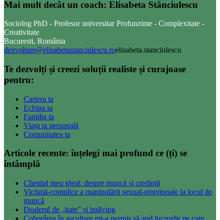
Mai mult decât un coach: Elisabeta Stănciulescu
Sociolog PhD - Profesor universitar Profunzime - Complexitate -
Creativitate
Bucuresti, România
dezvoltare@elisabetastanciulescu.ro
elisabeta.stanciulescu
Te dezvolți și creezi soluții realiste și curajoase
pentru:
Cariera ta
Echipa ta
Familia ta
Viața ta personală
Comunitatea ta
Articole recente: înțelegi mai profund ce (ți) se
întâmplă
Clientul meu ideal: despre muncă și credință
Victimă-complice a manipulării sexual-emoționale la locul de
muncă
Dealerul de „hate” și bullying
Coborârea în ascultare mi-a permis să aud lucrurile pe care