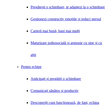
Pregătești o schimbare, te adaptezi la o schimbare
Gestionezi constructiv emoțiile și reduci stresul
Carieră mai bună, bani mai mulți
Maturizare psihosocială și armonie cu sine și cu
alții
Pentru echipe
Anticipați și pregătiți o schimbare
Comunicați sănătos și productiv
Descoperiți cum funcționează, de fapt, echipa