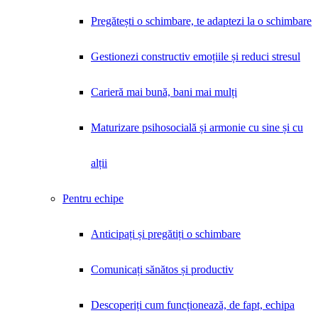
Pregătești o schimbare, te adaptezi la o schimbare
Gestionezi constructiv emoțiile și reduci stresul
Carieră mai bună, bani mai mulți
Maturizare psihosocială și armonie cu sine și cu
alții
Pentru echipe
Anticipați și pregătiți o schimbare
Comunicați sănătos și productiv
Descoperiți cum funcționează, de fapt, echipa