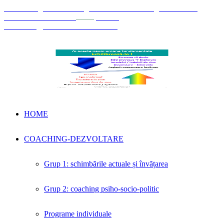
© Coaching Psihosociologic ↔ Dezvoltare Integrată modelul
Elisabeta Stănciulescu
.........
E-mail:
dezvoltare@elisabetastanciulescu.ro
HOME
COACHING-DEZVOLTARE
Grup 1: schimbările actuale și învățarea
Grup 2: coaching psiho-socio-politic
Programe individuale