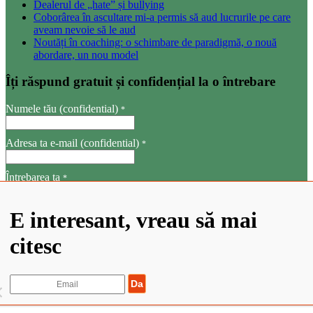
Dealerul de „hate” și bullying
Coborârea în ascultare mi-a permis să aud lucrurile pe care
aveam nevoie să le aud
Noutăți în coaching: o schimbare de paradigmă, o nouă
abordare, un nou model
Îți răspund gratuit și confidențial la o întrebare
Numele tău (confidential)
*
Adresa ta e-mail (confidential)
*
Întrebarea ta
*
E interesant, vreau să mai
citesc
Trimite
©2022 Elisabeta Stanciulescu. Toate drepturile rezervate