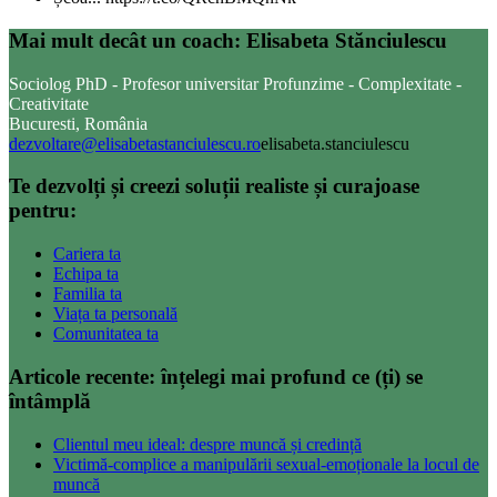
Mai mult decât un coach: Elisabeta Stănciulescu
Sociolog PhD - Profesor universitar Profunzime - Complexitate -
Creativitate
Bucuresti, România
dezvoltare@elisabetastanciulescu.ro
elisabeta.stanciulescu
Te dezvolți și creezi soluții realiste și curajoase
pentru:
Cariera ta
Echipa ta
Familia ta
Viața ta personală
Comunitatea ta
Articole recente: înțelegi mai profund ce (ți) se
întâmplă
Clientul meu ideal: despre muncă și credință
Victimă-complice a manipulării sexual-emoționale la locul de
muncă