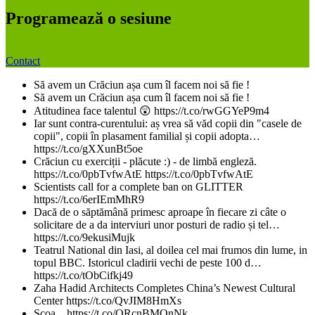
Programează o sesiune
Contact
Să avem un Crăciun așa cum îl facem noi să fie !
Să avem un Crăciun așa cum îl facem noi să fie !
Atitudinea face talentul 😲 https://t.co/rwGGYeP9m4
Iar sunt contra-curentului: aș vrea să văd copii din "casele de
copii", copii în plasament familial și copii adopta…
https://t.co/gXXunBt5oe
Crăciun cu exerciții - plăcute :) - de limbă engleză.
https://t.co/0pbTvfwAtE https://t.co/0pbTvfwAtE
Scientists call for a complete ban on GLITTER
https://t.co/6erIEmMhR9
Dacă de o săptămână primesc aproape în fiecare zi câte o
solicitare de a da interviuri unor posturi de radio și tel…
https://t.co/9ekusiMujk
Teatrul National din Iasi, al doilea cel mai frumos din lume, in
topul BBC. Istoricul cladirii vechi de peste 100 d…
https://t.co/tObCifkj49
Zaha Hadid Architects Completes China’s Newest Cultural
Center https://t.co/QvJIM8HmXs
Școa... https://t.co/QRcnBMQnNk