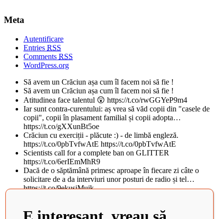
Meta
Autentificare
Entries
RSS
Comments
RSS
WordPress.org
Să avem un Crăciun așa cum îl facem noi să fie !
Să avem un Crăciun așa cum îl facem noi să fie !
Atitudinea face talentul 😲 https://t.co/rwGGYeP9m4
Iar sunt contra-curentului: aș vrea să văd copii din "casele de
copii", copii în plasament familial și copii adopta…
https://t.co/gXXunBt5oe
Crăciun cu exerciții - plăcute :) - de limbă engleză.
https://t.co/0pbTvfwAtE https://t.co/0pbTvfwAtE
Scientists call for a complete ban on GLITTER
https://t.co/6erIEmMhR9
Dacă de o săptămână primesc aproape în fiecare zi câte o
solicitare de a da interviuri unor posturi de radio și tel…
https://t.co/9ekusiMujk
Teatrul National din Iasi, al doilea cel mai frumos din lume, in
topul BBC. Istoricul cladirii vechi de peste 100 d…
E interesant, vreau să
https://t.co/tObCifkj49