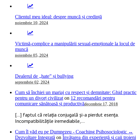
Clientul meu ideal: despre muncă și credință
noiembrie 10, 2024
Victimă-complice a manipulării sexual-emoționale la locul de
muncă
noiembrie 05, 2024
Dealerul de „hate” și bullying
septembrie 02, 2024
Cum să închiei un mariaj cu respect și demnitate: Ghid practic
pentru un divorț civilizat
on
12 recomandări pentru
comunicare sănătoasă și productivă
decembrie 17, 2018
[…] faptul că relația conjugală și-a pierdut esența.
Incompatibilitățile iremediabile,...
Cum îl văd eu pe Dumnezeu - Coaching Psihosociologic ↔
Dezvoltare Integrată
on
Învățarea din experiență și caii troieni