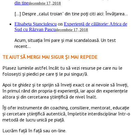
din tine
decembrie 17, 2018
[…] Despre „calul troian” din tine poți citi aici: Învățarea...
Elisabeta Stanciulescu
on
Experiență de călătorie: Africa de
Sud cu Răzvan Pascu
decembrie 17, 2018
Acum, situația îmi pare și mai scandaloasă. Un test
recent...
TE AJUT SĂ MERGI MAI SIGUR ȘI MAI REPEDE
​​Plasez luminile astfel încât tu să vezi resurse pe care nu le
folosești și piedici pe care ți le pui singur/ă.
Apoi te ghidez și te sprijin să înveți exact ce ai nevoie să înveți,
în primul rând din propria-ți experiență, iar apoi din experiențele
altora și din cercetarea științifică de nivel înalt.
Îți ofer instrumente din coaching, consiliere, mentorat, educație
și cercetare științifică autentică, împletite interdisciplinar într-o
metodă de lucru unică pe piață.
Lucrăm față în față sau on-line.