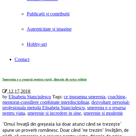
Publicații și contribuții
Autenticitate și imagine
Hobby-uri
Contact
Tag Archives: «smerenie si incredere in sine»
Smerenia e o resursă pentru viață, dincolo de orice religie
12.17.2018
by
Elisabeta Stanciulescu
Tags:
ce inseamna smerenia
,
coaching-
mentorat-consiliere combinate interdisciplinar
,
dezvoltare personal-
profesionala metoda Elisabeta Stanciulescu
,
smerenia e o resursa
pentru viata
,
smerenie si incredere in sine
,
smerenie si modestie
”Omul învaţă din greşeala lui doar atunci când se trezește”
spune un proverb românesc. Doar când ”ne trezim” învățăm, de
pildă, că smerenia e o resursa pentru viata, dincolo de orice