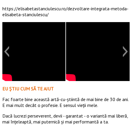
https://elisabetastanciulescu.ro/dezvoltare-integrata-metoda-
elisabeta-stanciulescu/
EU ȘTIU CUM SĂ TE AJUT
Fac foarte bine această artă-cu-știintă de mai bine de 30 de ani.
E mai mult decât o profesie. E sensul vieții mele.
Dacă lucrezi perseverent, devii - garantat - o variantă mai liberă,
mai înțeleaptă, mai puternică și mai performantă a ta.