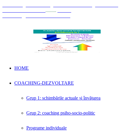
© Coaching Psihosociologic ↔ Dezvoltare Integrată modelul
Elisabeta Stănciulescu
.........
E-mail:
dezvoltare@elisabetastanciulescu.ro
HOME
COACHING-DEZVOLTARE
Grup 1: schimbările actuale și învățarea
Grup 2: coaching psiho-socio-politic
Programe individuale