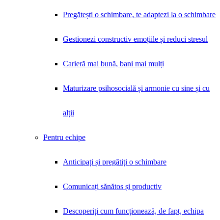
Pregătești o schimbare, te adaptezi la o schimbare
Gestionezi constructiv emoțiile și reduci stresul
Carieră mai bună, bani mai mulți
Maturizare psihosocială și armonie cu sine și cu
alții
Pentru echipe
Anticipați și pregătiți o schimbare
Comunicați sănătos și productiv
Descoperiți cum funcționează, de fapt, echipa