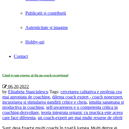
Publicații și contribuții
Autenticitate și imagine
Hobby-uri
Contact
Tag Archives: «incurajarea si stimularea gandirii critice e cheia»
Când și cum reușesc să fiu un coach excepțional
06.20.2022
by
Elisabeta Stanciulescu
Tags:
cercetarea calitativa e profesia cea
mai apropiata de coaching
,
dilema coach expert - coach nonexpert
,
incurajarea si stimularea gandirii critice e cheia
,
intuitia sanatoasa si
productiva in coaching
,
self-awareness e o competenta critica in
coaching-dezvoltare
,
teoria integrata organic cu practica este aceea
care face diferenta
,
un coach-expert are mai multe resurse de oferit
Sunt deja foarte mulți coachi în toată lumea. Mulți dintre ei