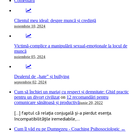
Comentarii
Clientul meu ideal: despre muncă și credință
noiembrie 10, 2024
Victimă-complice a manipulării sexual-emoționale la locul de
muncă
noiembrie 05, 2024
Dealerul de „hate” și bullying
septembrie 02, 2024
Cum să închiei un mariaj cu respect și demnitate: Ghid practic
pentru un divorț civilizat
on
12 recomandări pentru
comunicare sănătoasă și productivă
iunie 20, 2022
[…] faptul că relația conjugală și-a pierdut esența.
Incompatibilitățile iremediabile,...
Cum îl văd eu pe Dumnezeu - Coaching Psihosociologic ↔