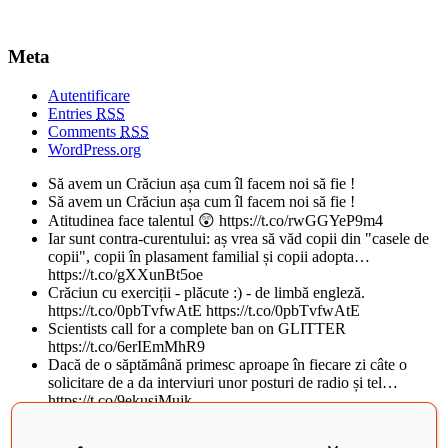
Meta
Autentificare
Entries
RSS
Comments
RSS
WordPress.org
Să avem un Crăciun așa cum îl facem noi să fie !
Să avem un Crăciun așa cum îl facem noi să fie !
Atitudinea face talentul 😲 https://t.co/rwGGYeP9m4
Iar sunt contra-curentului: aș vrea să văd copii din "casele de
copii", copii în plasament familial și copii adopta…
https://t.co/gXXunBt5oe
Crăciun cu exerciții - plăcute :) - de limbă engleză.
https://t.co/0pbTvfwAtE https://t.co/0pbTvfwAtE
Scientists call for a complete ban on GLITTER
https://t.co/6erIEmMhR9
Dacă de o săptămână primesc aproape în fiecare zi câte o
solicitare de a da interviuri unor posturi de radio și tel…
https://t.co/9ekusiMujk
Teatrul National din Iasi, al doilea cel mai frumos din lume, in
topul BBC. Istoricul cladirii vechi de peste 100 d…