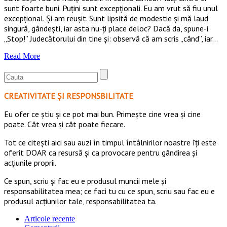
sunt foarte buni. Puțini sunt excepționali. Eu am vrut să fiu unul
excepțional. Și am reușit. Sunt lipsită de modestie și mă laud
singură, gândești, iar asta nu-ți place deloc? Dacă da, spune-i
„Stop!” Judecătorului din tine și: observă că am scris „când”, iar…
Read More
CREATIVITATE ȘI RESPONSBILITATE
Eu ofer ce ştiu şi ce pot mai bun. Primeşte cine vrea şi cine
poate. Cât vrea şi cât poate fiecare.
Tot ce citești aici sau auzi în timpul întâlnirilor noastre îți este
oferit DOAR ca resursă şi ca provocare pentru gândirea și
acţiunile proprii.
Ce spun, scriu și fac eu e produsul muncii mele și
responsabilitatea mea; ce faci tu cu ce spun, scriu sau fac eu e
produsul acțiunilor tale, responsabilitatea ta.
Articole recente