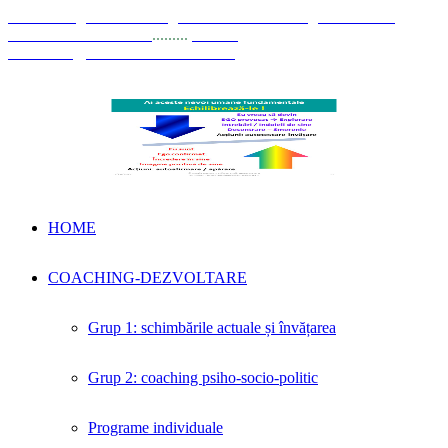
© Coaching Psihosociologic ↔ Dezvoltare Integrată modelul
Elisabeta Stănciulescu
.........
E-mail:
dezvoltare@elisabetastanciulescu.ro
HOME
COACHING-DEZVOLTARE
Grup 1: schimbările actuale și învățarea
Grup 2: coaching psiho-socio-politic
Programe individuale