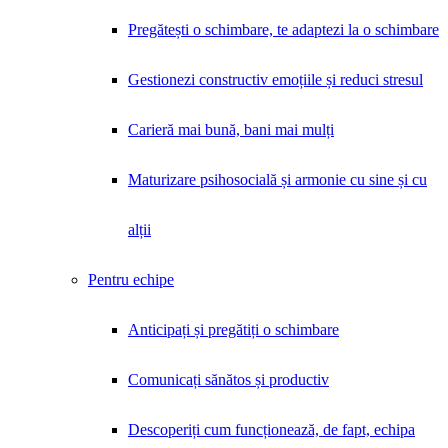
Pregătești o schimbare, te adaptezi la o schimbare
Gestionezi constructiv emoțiile și reduci stresul
Carieră mai bună, bani mai mulți
Maturizare psihosocială și armonie cu sine și cu
alții
Pentru echipe
Anticipați și pregătiți o schimbare
Comunicați sănătos și productiv
Descoperiți cum funcționează, de fapt, echipa