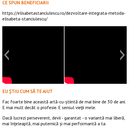
CE SPUN BENEFICIARII
https://elisabetastanciulescu.ro/dezvoltare-integrata-metoda-
elisabeta-stanciulescu/
EU ȘTIU CUM SĂ TE AJUT
Fac foarte bine această artă-cu-știintă de mai bine de 30 de ani.
E mai mult decât o profesie. E sensul vieții mele.
Dacă lucrezi perseverent, devii - garantat - o variantă mai liberă,
mai înțeleaptă, mai puternică și mai performantă a ta.