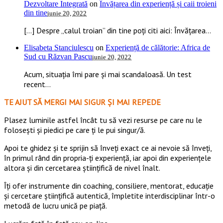
Dezvoltare Integrată
on
Învățarea din experiență și caii troieni
din tine
iunie 20, 2022
[…] Despre „calul troian” din tine poți citi aici: Învățarea...
Elisabeta Stanciulescu
on
Experiență de călătorie: Africa de
Sud cu Răzvan Pascu
iunie 20, 2022
Acum, situația îmi pare și mai scandaloasă. Un test
recent...
TE AJUT SĂ MERGI MAI SIGUR ȘI MAI REPEDE
​​Plasez luminile astfel încât tu să vezi resurse pe care nu le
folosești și piedici pe care ți le pui singur/ă.
Apoi te ghidez și te sprijin să înveți exact ce ai nevoie să înveți,
în primul rând din propria-ți experiență, iar apoi din experiențele
altora și din cercetarea științifică de nivel înalt.
Îți ofer instrumente din coaching, consiliere, mentorat, educație
și cercetare științifică autentică, împletite interdisciplinar într-o
metodă de lucru unică pe piață.