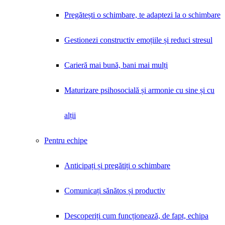
Pregătești o schimbare, te adaptezi la o schimbare
Gestionezi constructiv emoțiile și reduci stresul
Carieră mai bună, bani mai mulți
Maturizare psihosocială și armonie cu sine și cu
alții
Pentru echipe
Anticipați și pregătiți o schimbare
Comunicați sănătos și productiv
Descoperiți cum funcționează, de fapt, echipa