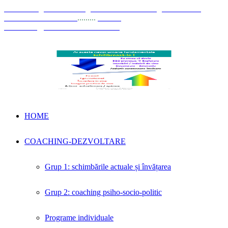
© Coaching Psihosociologic ↔ Dezvoltare Integrată modelul
Elisabeta Stănciulescu
.........
E-mail:
dezvoltare@elisabetastanciulescu.ro
HOME
COACHING-DEZVOLTARE
Grup 1: schimbările actuale și învățarea
Grup 2: coaching psiho-socio-politic
Programe individuale