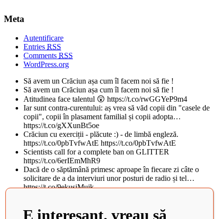
Meta
Autentificare
Entries
RSS
Comments
RSS
WordPress.org
Să avem un Crăciun așa cum îl facem noi să fie !
Să avem un Crăciun așa cum îl facem noi să fie !
Atitudinea face talentul 😲 https://t.co/rwGGYeP9m4
Iar sunt contra-curentului: aș vrea să văd copii din "casele de
copii", copii în plasament familial și copii adopta…
https://t.co/gXXunBt5oe
Crăciun cu exerciții - plăcute :) - de limbă engleză.
https://t.co/0pbTvfwAtE https://t.co/0pbTvfwAtE
Scientists call for a complete ban on GLITTER
https://t.co/6erIEmMhR9
Dacă de o săptămână primesc aproape în fiecare zi câte o
solicitare de a da interviuri unor posturi de radio și tel…
https://t.co/9ekusiMujk
Teatrul National din Iasi, al doilea cel mai frumos din lume, in
topul BBC. Istoricul cladirii vechi de peste 100 d…
E interesant, vreau să
https://t.co/tObCifkj49