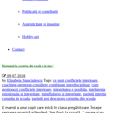
Publicații și contribuții
Autenticitate și imagine
Hobby-uri
Contact
Tag Archives: «parintii intretin coruptia in scoala»
Răspunsul la corupția din școală e în tine !
09.07.2018
by
Elisabeta Stanciulescu
Tags:
ce sunt conflictele interioare
,
coaching-mentorat-consiliere combinate interdisciplinar
,
cum
gestionezi conflictele interioare
,
integritatea e posibila
,
inteligenta
emotionala si integritate
,
mindfulness si integritate
,
parintii intretin
coruptia in scoala
,
parintii pot descuraja coruptia din scoala
E mamă a unui copil care intră în clasa pregătitoare. Începe
sesiunea noastră plângând: ”Am fost la școală…”, spune și nu