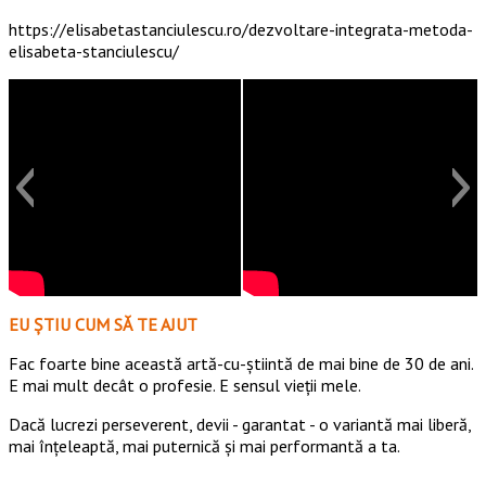
https://elisabetastanciulescu.ro/dezvoltare-integrata-metoda-
elisabeta-stanciulescu/
EU ȘTIU CUM SĂ TE AJUT
Fac foarte bine această artă-cu-știintă de mai bine de 30 de ani.
E mai mult decât o profesie. E sensul vieții mele.
Dacă lucrezi perseverent, devii - garantat - o variantă mai liberă,
mai înțeleaptă, mai puternică și mai performantă a ta.