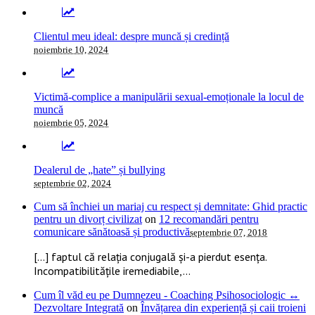
Clientul meu ideal: despre muncă și credință
noiembrie 10, 2024
Victimă-complice a manipulării sexual-emoționale la locul de
muncă
noiembrie 05, 2024
Dealerul de „hate” și bullying
septembrie 02, 2024
Cum să închiei un mariaj cu respect și demnitate: Ghid practic
pentru un divorț civilizat
on
12 recomandări pentru
comunicare sănătoasă și productivă
septembrie 07, 2018
[…] faptul că relația conjugală și-a pierdut esența.
Incompatibilitățile iremediabile,...
Cum îl văd eu pe Dumnezeu - Coaching Psihosociologic ↔
Dezvoltare Integrată
on
Învățarea din experiență și caii troieni