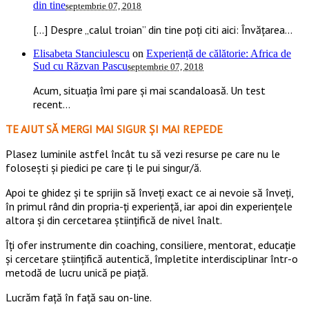
din tine
septembrie 07, 2018
[…] Despre „calul troian” din tine poți citi aici: Învățarea...
Elisabeta Stanciulescu
on
Experiență de călătorie: Africa de
Sud cu Răzvan Pascu
septembrie 07, 2018
Acum, situația îmi pare și mai scandaloasă. Un test
recent...
TE AJUT SĂ MERGI MAI SIGUR ȘI MAI REPEDE
​​Plasez luminile astfel încât tu să vezi resurse pe care nu le
folosești și piedici pe care ți le pui singur/ă.
Apoi te ghidez și te sprijin să înveți exact ce ai nevoie să înveți,
în primul rând din propria-ți experiență, iar apoi din experiențele
altora și din cercetarea științifică de nivel înalt.
Îți ofer instrumente din coaching, consiliere, mentorat, educație
și cercetare științifică autentică, împletite interdisciplinar într-o
metodă de lucru unică pe piață.
Lucrăm față în față sau on-line.