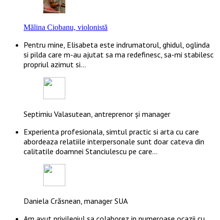
Mălina Ciobanu, violonistă
Pentru mine, Elisabeta este indrumatorul, ghidul, oglinda
si pilda care m-au ajutat sa ma redefinesc, sa-mi stabilesc
propriul azimut si…
Septimiu Valasutean, antreprenor și manager
Experienta profesionala, simtul practic si arta cu care
abordeaza relatiile interpersonale sunt doar cateva din
calitatile doamnei Stanciulescu pe care…
Daniela Crăsnean, manager SUA
Am avut privilegiul sa colaborez in numeroase ocazii cu