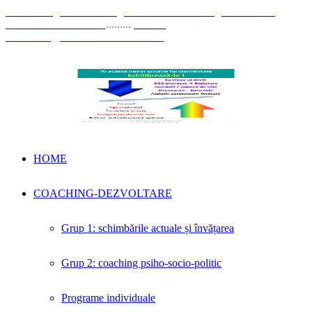
© Coaching Psihosociologic ↔ Dezvoltare Integrată modelul
Elisabeta Stănciulescu
.........
E-mail:
dezvoltare@elisabetastanciulescu.ro
HOME
COACHING-DEZVOLTARE
Grup 1: schimbările actuale și învățarea
Grup 2: coaching psiho-socio-politic
Programe individuale