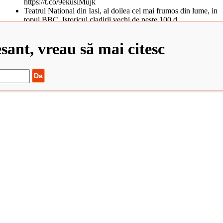
https://t.co/9ekusiMujk
Teatrul National din Iasi, al doilea cel mai frumos din lume, in
topul BBC. Istoricul cladirii vechi de peste 100 d…
https://t.co/tObCifkj49
Zaha Hadid Architects Completes China’s Newest Cultural
esant, vreau să mai citesc
Center https://t.co/QvJIM8HmXs
Școa... https://t.co/QRcnBMQnNk
©2022 Elisabeta Stanciulescu. Toate drepturile rezervate