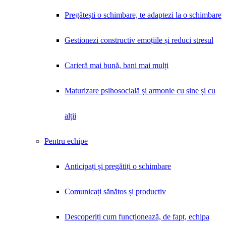
Pregătești o schimbare, te adaptezi la o schimbare
Gestionezi constructiv emoțiile și reduci stresul
Carieră mai bună, bani mai mulți
Maturizare psihosocială și armonie cu sine și cu
alții
Pentru echipe
Anticipați și pregătiți o schimbare
Comunicați sănătos și productiv
Descoperiți cum funcționează, de fapt, echipa