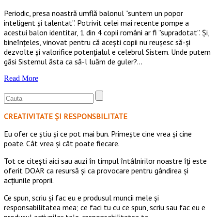
Periodic, presa noastră umflă balonul ”suntem un popor
inteligent și talentat”. Potrivit celei mai recente pompe a
acestui balon identitar, 1 din 4 copii români ar fi ”supradotat”. Și,
bineînțeles, vinovat pentru că acești copii nu reușesc să-și
dezvolte și valorifice potențialul e celebrul Sistem. Unde putem
găsi Sistemul ăsta ca să-l luăm de guler?…
Read More
CREATIVITATE ȘI RESPONSBILITATE
Eu ofer ce ştiu şi ce pot mai bun. Primeşte cine vrea şi cine
poate. Cât vrea şi cât poate fiecare.
Tot ce citești aici sau auzi în timpul întâlnirilor noastre îți este
oferit DOAR ca resursă şi ca provocare pentru gândirea și
acţiunile proprii.
Ce spun, scriu și fac eu e produsul muncii mele și
responsabilitatea mea; ce faci tu cu ce spun, scriu sau fac eu e
produsul acțiunilor tale, responsabilitatea ta.