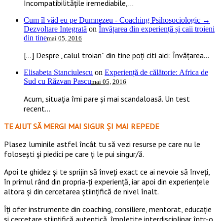
Incompatibilitățile iremediabile,...
Cum îl văd eu pe Dumnezeu - Coaching Psihosociologic ↔
Dezvoltare Integrată
on
Învățarea din experiență și caii troieni
din tine
mai 05, 2016
[…] Despre „calul troian” din tine poți citi aici: Învățarea...
Elisabeta Stanciulescu
on
Experiență de călătorie: Africa de
Sud cu Răzvan Pascu
mai 05, 2016
Acum, situația îmi pare și mai scandaloasă. Un test
recent...
TE AJUT SĂ MERGI MAI SIGUR ȘI MAI REPEDE
​​Plasez luminile astfel încât tu să vezi resurse pe care nu le
folosești și piedici pe care ți le pui singur/ă.
Apoi te ghidez și te sprijin să înveți exact ce ai nevoie să înveți,
în primul rând din propria-ți experiență, iar apoi din experiențele
altora și din cercetarea științifică de nivel înalt.
Îți ofer instrumente din coaching, consiliere, mentorat, educație
și cercetare științifică autentică, împletite interdisciplinar într-o