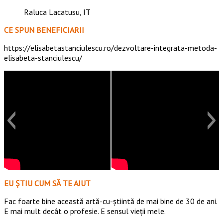
Raluca Lacatusu, IT
CE SPUN BENEFICIARII
https://elisabetastanciulescu.ro/dezvoltare-integrata-metoda-
elisabeta-stanciulescu/
EU ȘTIU CUM SĂ TE AJUT
Fac foarte bine această artă-cu-știintă de mai bine de 30 de ani.
E mai mult decât o profesie. E sensul vieții mele.