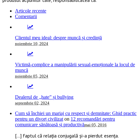
Articole recente
Comentarii
Clientul meu ideal: despre muncă și credință
noiembrie 10, 2024
Victimă-complice a manipulării sexual-emoționale la locul de
muncă
noiembrie 05, 2024
Dealerul de „hate” și bullying
septembrie 02, 2024
Cum să închiei un mariaj cu respect și demnitate: Ghid practic
pentru un divorț civilizat
on
12 recomandări pentru
comunicare sănătoasă și productivă
mai 05, 2016
[…] faptul că relația conjugală și-a pierdut esența.