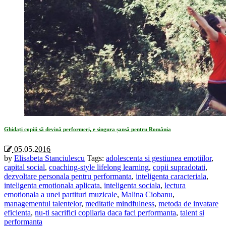
Ghidați copiii să devină performeri, e singura șansă pentru România
05.05.2016
by
Elisabeta Stanciulescu
Tags:
adolescenta si gestiunea emotiilor
,
capital social
,
coaching-style lifelong learning
,
copii supradotati
,
dezvoltare personala pentru performanta
,
inteligenta caracteriala
,
inteligenta emotionala aplicata
,
inteligenta sociala
,
lectura
emotionala a unei partituri muzicale
,
Malina Ciobanu
,
managementul talentelor
,
meditatie mindfulness
,
metoda de invatare
eficienta
,
nu-ti sacrifici copilaria daca faci performanta
,
talent si
performanta