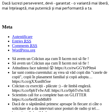
Dacă lucrezi perseverent, devii - garantat - o variantă mai liberă,
mai înțeleaptă, mai puternică și mai performantă a ta.
Meta
Autentificare
Entries
RSS
Comments
RSS
WordPress.org
Să avem un Crăciun așa cum îl facem noi să fie !
Să avem un Crăciun așa cum îl facem noi să fie !
Atitudinea face talentul 😲 https://t.co/rwGGYeP9m4
Iar sunt contra-curentului: aș vrea să văd copii din "casele de
copii", copii în plasament familial și copii adopta…
https://t.co/gXXunBt5oe
Crăciun cu exerciții - plăcute :) - de limbă engleză.
https://t.co/0pbTvfwAtE https://t.co/0pbTvfwAtE
Scientists call for a complete ban on GLITTER
https://t.co/6erIEmMhR9
Dacă de o săptămână primesc aproape în fiecare zi câte o
solicitare de a da interviuri unor posturi de radio și tel…