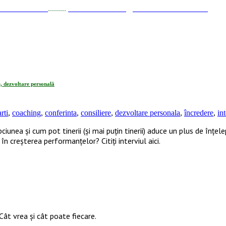
a Stănciulescu
.........
E-mail:
dezvoltare@elisabetastanciulescu.ro
e, dezvoltare personală
rti
,
coaching
,
conferinta
,
consiliere
,
dezvoltare personala
,
încredere
,
in
ea și cum pot tinerii (și mai puțin tinerii) aduce un plus de înțele
 în creșterea performanțelor? Citiți interviul aici.
Cât vrea şi cât poate fiecare.