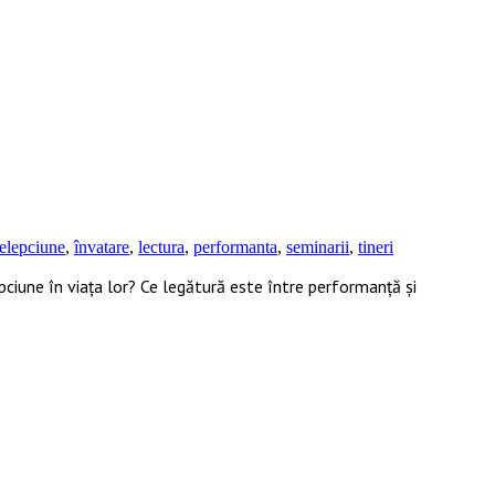
telepciune
,
învatare
,
lectura
,
performanta
,
seminarii
,
tineri
pciune în viața lor? Ce legătură este între performanță și