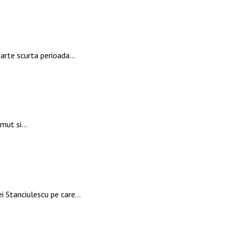
oarte scurta perioada…
zimut si…
ei Stanciulescu pe care…