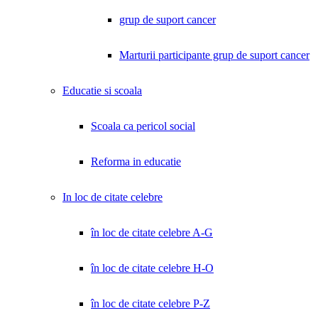
grup de suport cancer
Marturii participante grup de suport cancer
Educatie si scoala
Scoala ca pericol social
Reforma in educatie
In loc de citate celebre
în loc de citate celebre A-G
în loc de citate celebre H-O
în loc de citate celebre P-Z