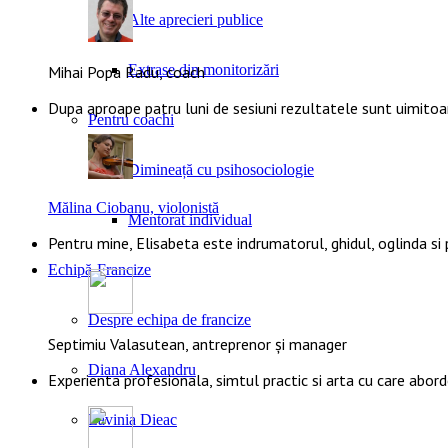
Alte aprecieri publice
Extrase din monitorizări
Mihai Popa Radu, coach
Dupa aproape patru luni de sesiuni rezultatele sunt uimito
Pentru coachi
Dimineață cu psihosociologie
Mălina Ciobanu, violonistă
Mentorat individual
Pentru mine, Elisabeta este indrumatorul, ghidul, oglinda si
Echipă-Francize
Despre echipa de francize
Septimiu Valasutean, antreprenor și manager
Diana Alexandru
Experienta profesionala, simtul practic si arta cu care abor
Lavinia Dieac