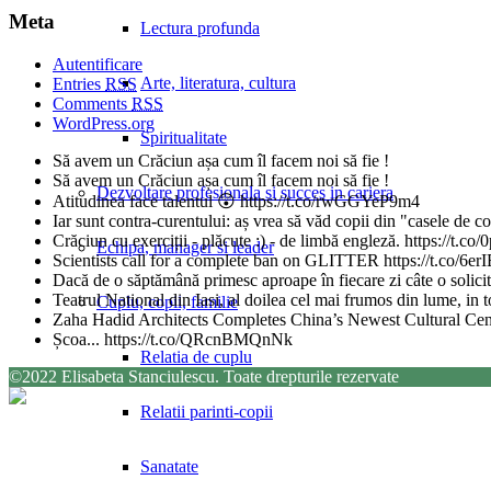
Meta
Lectura profunda
Autentificare
Arte, literatura, cultura
Entries
RSS
Comments
RSS
WordPress.org
Spiritualitate
Să avem un Crăciun așa cum îl facem noi să fie !
Să avem un Crăciun așa cum îl facem noi să fie !
Dezvoltare profesionala si succes in cariera
Atitudinea face talentul 😲 https://t.co/rwGGYeP9m4
Iar sunt contra-curentului: aș vrea să văd copii din "casele de 
Crăciun cu exerciții - plăcute :) - de limbă engleză. https://t
Echipa, manager si leader
Scientists call for a complete ban on GLITTER https://t.co/6
Dacă de o săptămână primesc aproape în fiecare zi câte o solicita
Teatrul National din Iasi, al doilea cel mai frumos din lume, in
Cuplu, copii, familie
Zaha Hadid Architects Completes China’s Newest Cultural Ce
Școa... https://t.co/QRcnBMQnNk
Relatia de cuplu
©2022 Elisabeta Stanciulescu. Toate drepturile rezervate
Relatii parinti-copii
Sanatate