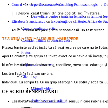
Comunicați sănătos
Cum îl văd eu pe Dumnezeu - Coaching Psihosociologic ↔ Dez
[…] Despre „calul troian” din tine poți citi aici: Învățarea...
Dezvoltare pentru sănătatea femeilor și familiei (gru
Elisabeta Stanciulescu
on
Experiență de călătorie: Africa de S
Cum procedăm practic
Acum, situația îmi pare și mai scandaloasă. Un test recent...
TE AJUT SĂ MERGI MAI SIGUR ȘI MAI REPEDE
Confidențialitate și contract-cadru
​​Plasez luminile astfel încât tu să vezi resurse pe care nu le foloseș
Prețuri
Apoi te ghidez și te sprijin să înveți exact ce ai nevoie să înveți, în 
Îți ofer instrumente din coaching, consiliere, mentorat, educație și 
Plăți în rate și burse
Lucrăm față în față sau on-line.
Clienții spun
Individual. Cu echipa ta. Cu un grup eterogen. Cu soțul / soția ta. Cu
Mărturii video
CE SCRIU BENEFICIARII
Articole scrise de clienți
Elisabeta reprezinta o “rara avis” in sensul in care imbina ex