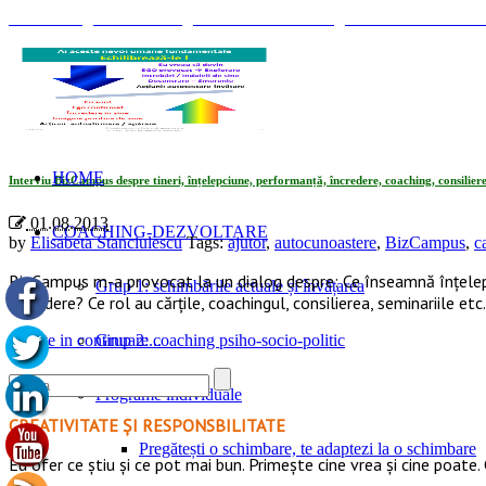
© Coaching Psihosociologic ↔ Dezvoltare Integrată modelul Elisabet
Tag Archives: «carti»
HOME
Interviu BizCampus despre tineri, înțelepciune, performanță, încredere, coaching, consilier
01.08.2013
COACHING-DEZVOLTARE
by
Elisabeta Stanciulescu
Tags:
ajutor
,
autocunoastere
,
BizCampus
,
ca
BizCampus m-a provocat la un dialog despre: Ce înseamnă înțelepciun
Grup 1: schimbările actuale și învățarea
încredere? Ce rol au cărțile, coachingul, consilierea, seminariile etc.
Citeste in continuare...
Grup 2: coaching psiho-socio-politic
Programe individuale
CREATIVITATE ȘI RESPONSBILITATE
Pregătești o schimbare, te adaptezi la o schimbare
Eu ofer ce ştiu şi ce pot mai bun. Primeşte cine vrea şi cine poate. 