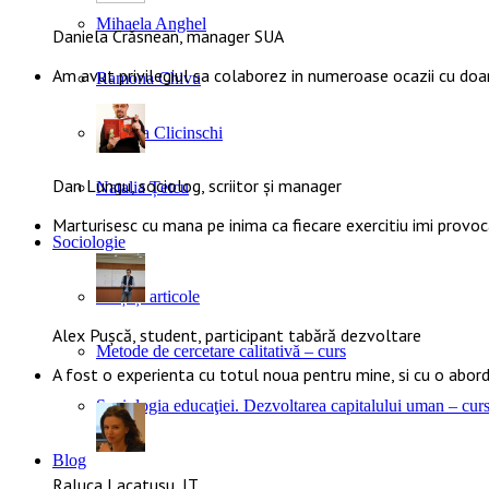
Mihaela Anghel
Daniela Crăsnean, manager SUA
Am avut privilegiul sa colaborez in numeroase ocazii cu doa
Ramona Chivu
Claudia Clicinschi
Dan Lungu, sociolog, scriitor și manager
Natalia Țetcu
Marturisesc cu mana pe inima ca fiecare exercitiu imi provoca
Sociologie
Cărți și articole
Alex Pușcă, student, participant tabără dezvoltare
Metode de cercetare calitativă – curs
A fost o experienta cu totul noua pentru mine, si cu o abo
Sociologia educaţiei. Dezvoltarea capitalului uman – cur
Blog
Raluca Lacatusu, IT