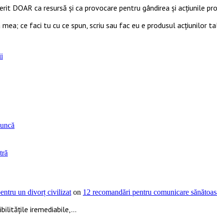
ferit DOAR ca resursă şi ca provocare pentru gândirea și acţiunile prop
 mea; ce faci tu cu ce spun, scriu sau fac eu e produsul acțiunilor ta
i
muncă
tră
ntru un divorț civilizat
on
12 recomandări pentru comunicare sănătoasă
ilitățile iremediabile,...