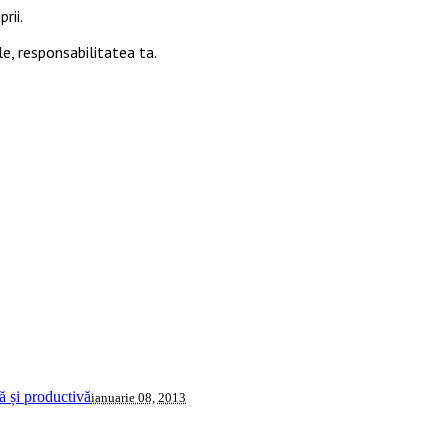
rii.
le, responsabilitatea ta.
 și productivă
ianuarie 08, 2013