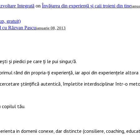
voltare Integrată
on
Învățarea din experiență și caii troieni din tine
ianua
p, gratuit)
ud cu Răzvan Pascu
ianuarie 08, 2013
ti și piedici pe care ți le pui singur/ă.
primul rând din propria-ți experiență, iar apoi din experiențele altora ș
cercetare științifică autentică, împletite interdisciplinar într-o met
 copilul tău.
perienta in domenii conexe, dar distincte (consiliere, coaching, educat