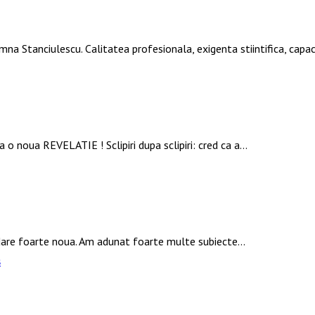
mna Stanciulescu. Calitatea profesionala, exigenta stiintifica, ca
 o noua REVELATIE ! Sclipiri dupa sclipiri: cred ca a…
rdare foarte noua. Am adunat foarte multe subiecte…
s