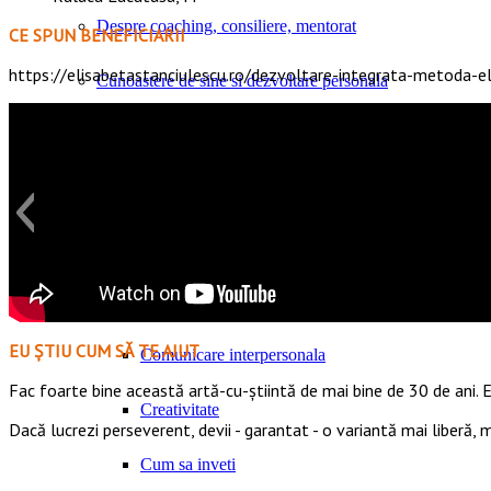
Despre coaching, consiliere, mentorat
CE SPUN BENEFICIARII
https://elisabetastanciulescu.ro/dezvoltare-integrata-metoda-el
Cunoastere de sine si dezvoltare personala
Aspiratii, valori si nevoi umane fundamentale
Inteligenta emotionala
Increderea in sine
Psihologie pozitiva aplicata
EU ȘTIU CUM SĂ TE AJUT
Comunicare interpersonala
Fac foarte bine această artă-cu-știintă de mai bine de 30 de ani. E
Creativitate
Dacă lucrezi perseverent, devii - garantat - o variantă mai liberă,
Cum sa inveti