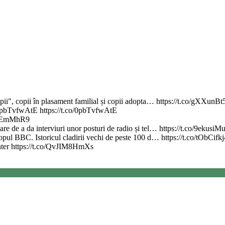
copii", copii în plasament familial și copii adopta… https://t.co/gXXunBt
.co/0pbTvfwAtE https://t.co/0pbTvfwAtE
erIEmMhR9
re de a da interviuri unor posturi de radio și tel… https://t.co/9ekusiM
 topul BBC. Istoricul cladirii vechi de peste 100 d… https://t.co/tObCifk
nter https://t.co/QvJIM8HmXs