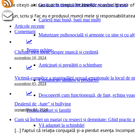
Tot ce citești aici sau auzi în timpul întâlnirilor noastre îți este o
Gestionezi constructiv emoțiile și reduci stresul
Ce spun, scriu și fac eu e produsul muncii mele și responsabilitatea
Carieră mai bună, bani mai mulți
Articole recente
Comentarii
Maturizare psihosocială și armonie cu sine și cu alți
Pentru echipe
Clientul meu ideal: despre muncă și credință
noiembrie 10, 2024
Anticipați și pregătiți o schimbare
Victimă-complice a manipulării sexual-emoționale la locul de 
Comunicați sănătos și productiv
noiembrie 05, 2024
Descoperiți cum funcționează, de fapt, echipa voas
Dealerul de „hate” și bullying
septembrie 02, 2024
Pentru cupluri și familii
Cum să închiei un mariaj cu respect și demnitate: Ghid practic pe
Vă adaptați la schimbări
[…] faptul că relația conjugală și-a pierdut esența. Incompatib