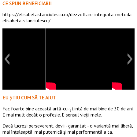
CE SPUN BENEFICIARII
https://elisabetastanciulescu.ro/dezvoltare-integrata-metoda-
elisabeta-stanciulescu/
EU ȘTIU CUM SĂ TE AJUT
Fac foarte bine această artă-cu-știintă de mai bine de 30 de ani.
E mai mult decât o profesie. E sensul vieții mele.
Dacă lucrezi perseverent, devii - garantat - o variantă mai liberă,
mai înțeleaptă, mai puternică și mai performantă a ta.