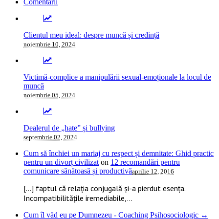
Comentarii
Clientul meu ideal: despre muncă și credință
noiembrie 10, 2024
Victimă-complice a manipulării sexual-emoționale la locul de
muncă
noiembrie 05, 2024
Dealerul de „hate” și bullying
septembrie 02, 2024
Cum să închiei un mariaj cu respect și demnitate: Ghid practic
pentru un divorț civilizat
on
12 recomandări pentru
comunicare sănătoasă și productivă
aprilie 12, 2016
[…] faptul că relația conjugală și-a pierdut esența.
Incompatibilitățile iremediabile,...
Cum îl văd eu pe Dumnezeu - Coaching Psihosociologic ↔