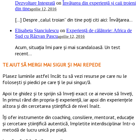
Dezvoltare Integrată
on
Învățarea din experiență și caii troieni
din tine
aprilie 12, 2016
[…] Despre „calul troian” din tine poți citi aici: Învățarea...
Elisabeta Stanciulescu
on
Experiență de călătorie: Africa de
Sud cu Răzvan Pascu
aprilie 12, 2016
Acum, situația îmi pare și mai scandaloasă. Un test
recent...
TE AJUT SĂ MERGI MAI SIGUR ȘI MAI REPEDE
​​Plasez luminile astfel încât tu să vezi resurse pe care nu le
folosești și piedici pe care ți le pui singur/ă.
Apoi te ghidez și te sprijin să înveți exact ce ai nevoie să înveți,
în primul rând din propria-ți experiență, iar apoi din experiențele
altora și din cercetarea științifică de nivel înalt.
Îți ofer instrumente din coaching, consiliere, mentorat, educație
și cercetare științifică autentică, împletite interdisciplinar într-o
metodă de lucru unică pe piață.