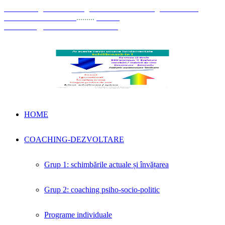
© Coaching Psihosociologic ↔ Dezvoltare Integrată modelul
Elisabeta Stănciulescu
.........
E-mail:
dezvoltare@elisabetastanciulescu.ro
HOME
COACHING-DEZVOLTARE
Grup 1: schimbările actuale și învățarea
Grup 2: coaching psiho-socio-politic
Programe individuale