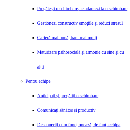
Pregătești o schimbare, te adaptezi la o schimbare
Gestionezi constructiv emoțiile și reduci stresul
Carieră mai bună, bani mai mulți
Maturizare psihosocială și armonie cu sine și cu
alții
Pentru echipe
Anticipați și pregătiți o schimbare
Comunicați sănătos și productiv
Descoperiți cum funcționează, de fapt, echipa