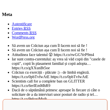
Meta
Autentificare
Entries
RSS
Comments
RSS
WordPress.org
Să avem un Crăciun așa cum îl facem noi să fie !
Să avem un Crăciun așa cum îl facem noi să fie !
Atitudinea face talentul 😲 https://t.co/rwGGYeP9m4
Iar sunt contra-curentului: aș vrea să văd copii din "casele de
copii", copii în plasament familial și copii adopta…
https://t.co/gXXunBt5oe
Crăciun cu exerciții - plăcute :) - de limbă engleză.
https://t.co/0pbTvfwAtE https://t.co/0pbTvfwAtE
Scientists call for a complete ban on GLITTER
https://t.co/6erIEmMhR9
Dacă de o săptămână primesc aproape în fiecare zi câte o
solicitare de a da interviuri unor posturi de radio și tel…
https://t.co/9ekusiMujk
Teatrul National din Iasi, al doilea cel mai frumos din lume, in
topul BBC. Istoricul cladirii vechi de peste 100 d…