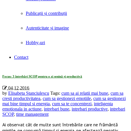
Publicații și contribuții
Autenticitate și imagine
Hobby-uri
Contact
Tag Archives: «cum sa ai relatii mai bune»
Focus: 3 întrebări SCOP pentru o zi senină și productivă
04.12.2016
by
Elisabeta Stanciulescu
Tags:
cum sa ai relatii mai bune
,
cum sa
cresti productivitatea
,
cum sa gestionezi emotiile
,
cum sa gestionezi
mai bine timpul si energia
,
cum sa te concentrezi
,
inteligenta
emotionala in actiune
,
intrebari bune
,
intrebari productive
,
intrebari
SCOP
,
time management
Ai observat cât de multe sunt întrebările care ne frământă
mințile, ne consumă timpul și energia, ne afectează negativ