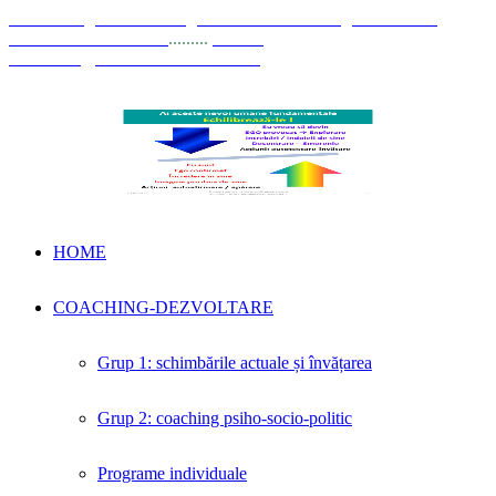
© Coaching Psihosociologic ↔ Dezvoltare Integrată modelul
Elisabeta Stănciulescu
.........
E-mail:
dezvoltare@elisabetastanciulescu.ro
HOME
COACHING-DEZVOLTARE
Grup 1: schimbările actuale și învățarea
Grup 2: coaching psiho-socio-politic
Programe individuale