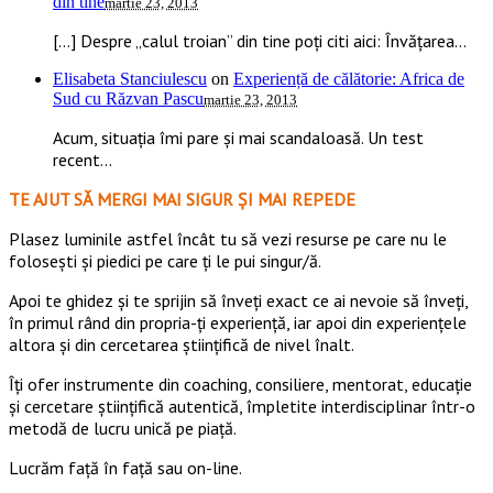
din tine
martie 23, 2013
[…] Despre „calul troian” din tine poți citi aici: Învățarea...
Elisabeta Stanciulescu
on
Experiență de călătorie: Africa de
Sud cu Răzvan Pascu
martie 23, 2013
Acum, situația îmi pare și mai scandaloasă. Un test
recent...
TE AJUT SĂ MERGI MAI SIGUR ȘI MAI REPEDE
​​Plasez luminile astfel încât tu să vezi resurse pe care nu le
folosești și piedici pe care ți le pui singur/ă.
Apoi te ghidez și te sprijin să înveți exact ce ai nevoie să înveți,
în primul rând din propria-ți experiență, iar apoi din experiențele
altora și din cercetarea științifică de nivel înalt.
Îți ofer instrumente din coaching, consiliere, mentorat, educație
și cercetare științifică autentică, împletite interdisciplinar într-o
metodă de lucru unică pe piață.
Lucrăm față în față sau on-line.