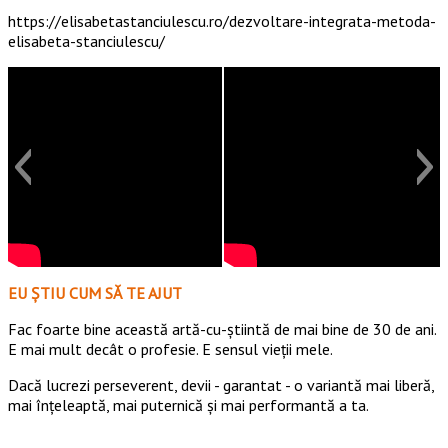
https://elisabetastanciulescu.ro/dezvoltare-integrata-metoda-
elisabeta-stanciulescu/
EU ȘTIU CUM SĂ TE AJUT
Fac foarte bine această artă-cu-știintă de mai bine de 30 de ani.
E mai mult decât o profesie. E sensul vieții mele.
Dacă lucrezi perseverent, devii - garantat - o variantă mai liberă,
mai înțeleaptă, mai puternică și mai performantă a ta.