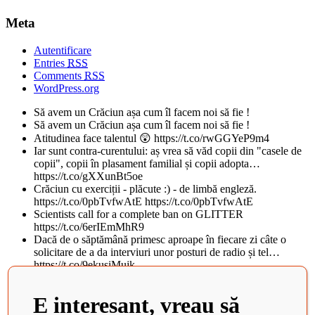
Meta
Autentificare
Entries
RSS
Comments
RSS
WordPress.org
Să avem un Crăciun așa cum îl facem noi să fie !
Să avem un Crăciun așa cum îl facem noi să fie !
Atitudinea face talentul 😲 https://t.co/rwGGYeP9m4
Iar sunt contra-curentului: aș vrea să văd copii din "casele de
copii", copii în plasament familial și copii adopta…
https://t.co/gXXunBt5oe
Crăciun cu exerciții - plăcute :) - de limbă engleză.
https://t.co/0pbTvfwAtE https://t.co/0pbTvfwAtE
Scientists call for a complete ban on GLITTER
https://t.co/6erIEmMhR9
Dacă de o săptămână primesc aproape în fiecare zi câte o
solicitare de a da interviuri unor posturi de radio și tel…
https://t.co/9ekusiMujk
Teatrul National din Iasi, al doilea cel mai frumos din lume, in
topul BBC. Istoricul cladirii vechi de peste 100 d…
E interesant, vreau să
https://t.co/tObCifkj49