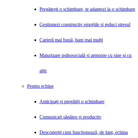
Pregătești o schimbare, te adaptezi la o schimbare
Gestionezi constructiv emoțiile și reduci stresul
Carieră mai bună, bani mai mulți
Maturizare psihosocială și armonie cu sine și cu
alții
Pentru echipe
Anticipați și pregătiți o schimbare
Comunicați sănătos și productiv
Descoperiți cum funcționează, de fapt, echipa