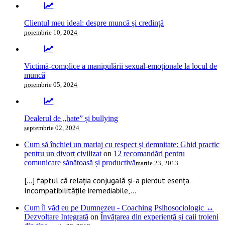
Clientul meu ideal: despre muncă și credință
noiembrie 10, 2024
Victimă-complice a manipulării sexual-emoționale la locul de
muncă
noiembrie 05, 2024
Dealerul de „hate” și bullying
septembrie 02, 2024
Cum să închiei un mariaj cu respect și demnitate: Ghid practic
pentru un divorț civilizat
on
12 recomandări pentru
comunicare sănătoasă și productivă
martie 23, 2013
[…] faptul că relația conjugală și-a pierdut esența.
Incompatibilitățile iremediabile,...
Cum îl văd eu pe Dumnezeu - Coaching Psihosociologic ↔
Dezvoltare Integrată
on
Învățarea din experiență și caii troieni