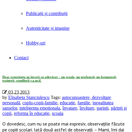
Publicații și contribuții
Autenticitate și imagine
Hobby-uri
Contact
Tag Archives: «inegalitatea sanselor»
Doar experiența ne învață cu adevărat – nu școala, nu profesorii, nu formatorii,
trainerii, consilierii ș.a.m.d.
03.23.2013
by
Elisabeta Stanciulescu
Tags:
autocunoaştere, dezvoltare
personală
,
cuplu-copii-familie
,
educatie
,
familie
,
inegalitatea
sanselor
,
inteligenta emotionala
,
învatare
,
învăţare
,
parinti
,
părinţi şi
copii
,
reforma în educaţie
,
scoala
O dovedesc, cum nu se poate mai expresiv, observațiile făcute
pe copiii școlari. Iată două astfel de observații. – Mami, îmi dai