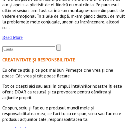
aur și apoi s-a plictisit de el fiindcă nu mai cânta. Pe parcursul
ultimei sesiuni, am fost ca într-un montagne-russe din punct de
vedere emoțional. În zilele de după, m-am gândit destul de mult
la problemele mele conjugale, uneori cu încrâncenare, alteori
cu…
Read More
CREATIVITATE ȘI RESPONSBILITATE
Eu ofer ce ştiu şi ce pot mai bun. Primeşte cine vrea şi cine
poate. Cât vrea şi cât poate fiecare.
Tot ce citești aici sau auzi în timpul întâlnirilor noastre îți este
oferit DOAR ca resursă şi ca provocare pentru gândirea și
acţiunile proprii.
Ce spun, scriu și fac eu e produsul muncii mele și
responsabilitatea mea; ce faci tu cu ce spun, scriu sau fac eu e
produsul acțiunilor tale, responsabilitatea ta.