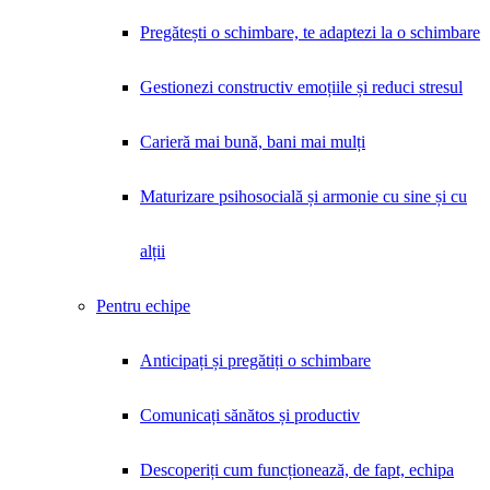
Pregătești o schimbare, te adaptezi la o schimbare
Gestionezi constructiv emoțiile și reduci stresul
Carieră mai bună, bani mai mulți
Maturizare psihosocială și armonie cu sine și cu
alții
Pentru echipe
Anticipați și pregătiți o schimbare
Comunicați sănătos și productiv
Descoperiți cum funcționează, de fapt, echipa