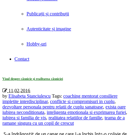
Publicații și contribuții
Autenticitate și imagine
Hobby-uri
Contact
Tag Archives: «iubirea si familia de vis»
Visul despre căsnicie și realitatea căsniciei
11.02.2016
by
Elisabeta Stanciulescu
Tags:
coaching mentorat consiliere
impletite interdisciplinar
,
conflicte si compromisuri in cuplu
,
dezvoltare personala pentru relatii de cuplu sanatoase
,
exista oare
iubirea neconditionata
,
inteligenta emotionala si exprimarea furiei
,
iubirea si familia de vis
,
realitatea relatiilor de familie
,
teama de a
ramane singura cu un copil de crescut
S-a îndrăgostit de un canar pe care l-a închis într-o colivie de