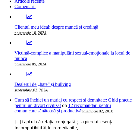
Articole recente
Comentarii
Clientul meu ideal: despre muncă și credință
noiembrie 10, 2024
Victimă-complice a manipulării sexual-emoționale la locul de
muncă
noiembrie 05, 2024
Dealerul de „hate” și bullying
septembrie 02, 2024
Cum să închiei un mariaj cu respect și demnitate: Ghid practic
pentru un divorț civilizat
on
12 recomandări pentru
comunicare sănătoasă și productivă
noiembrie 02, 2016
[…] faptul că relația conjugală și-a pierdut esența.
Incompatibilitățile iremediabile,...