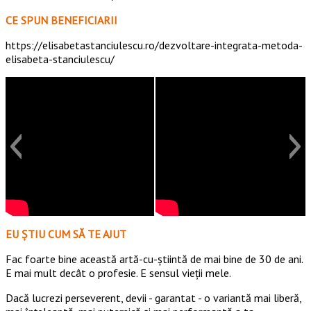
CE SPUN BENEFICIARII
https://elisabetastanciulescu.ro/dezvoltare-integrata-metoda-
elisabeta-stanciulescu/
EU ȘTIU CUM SĂ TE AJUT
Fac foarte bine această artă-cu-știintă de mai bine de 30 de ani.
E mai mult decât o profesie. E sensul vieții mele.
Dacă lucrezi perseverent, devii - garantat - o variantă mai liberă,