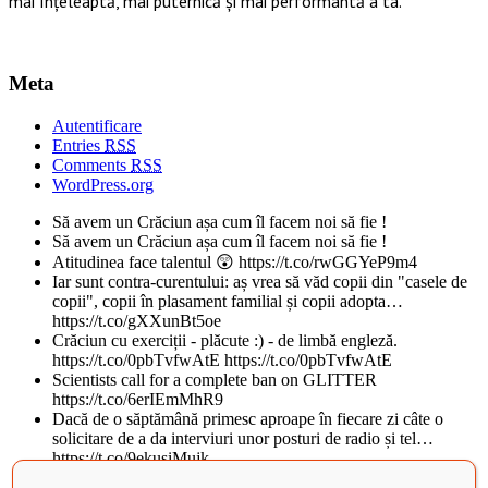
mai înțeleaptă, mai puternică și mai performantă a ta.
Meta
Autentificare
Entries
RSS
Comments
RSS
WordPress.org
Să avem un Crăciun așa cum îl facem noi să fie !
Să avem un Crăciun așa cum îl facem noi să fie !
Atitudinea face talentul 😲 https://t.co/rwGGYeP9m4
Iar sunt contra-curentului: aș vrea să văd copii din "casele de
copii", copii în plasament familial și copii adopta…
https://t.co/gXXunBt5oe
Crăciun cu exerciții - plăcute :) - de limbă engleză.
https://t.co/0pbTvfwAtE https://t.co/0pbTvfwAtE
Scientists call for a complete ban on GLITTER
https://t.co/6erIEmMhR9
Dacă de o săptămână primesc aproape în fiecare zi câte o
solicitare de a da interviuri unor posturi de radio și tel…
https://t.co/9ekusiMujk
Teatrul National din Iasi, al doilea cel mai frumos din lume, in