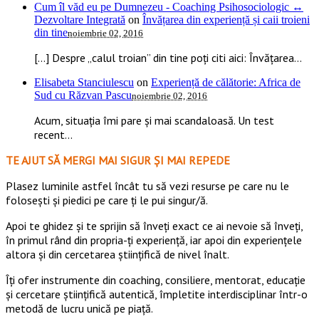
Cum îl văd eu pe Dumnezeu - Coaching Psihosociologic ↔
Dezvoltare Integrată
on
Învățarea din experiență și caii troieni
din tine
noiembrie 02, 2016
[…] Despre „calul troian” din tine poți citi aici: Învățarea...
Elisabeta Stanciulescu
on
Experiență de călătorie: Africa de
Sud cu Răzvan Pascu
noiembrie 02, 2016
Acum, situația îmi pare și mai scandaloasă. Un test
recent...
TE AJUT SĂ MERGI MAI SIGUR ȘI MAI REPEDE
​​Plasez luminile astfel încât tu să vezi resurse pe care nu le
folosești și piedici pe care ți le pui singur/ă.
Apoi te ghidez și te sprijin să înveți exact ce ai nevoie să înveți,
în primul rând din propria-ți experiență, iar apoi din experiențele
altora și din cercetarea științifică de nivel înalt.
Îți ofer instrumente din coaching, consiliere, mentorat, educație
și cercetare științifică autentică, împletite interdisciplinar într-o
metodă de lucru unică pe piață.