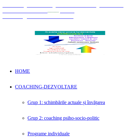
© Coaching Psihosociologic ↔ Dezvoltare Integrată modelul
Elisabeta Stănciulescu
.........
E-mail:
dezvoltare@elisabetastanciulescu.ro
HOME
COACHING-DEZVOLTARE
Grup 1: schimbările actuale și învățarea
Grup 2: coaching psiho-socio-politic
Programe individuale