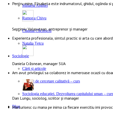
Pentru mine, Elisabeta este indrumatorul, ghidul, oglinda si
Mihaela Anghel
Ramona Chivu
Septimiu Valasutean, antreprenor și manager
Claudia Clicinschi
Experienta profesionala, simtul practic si arta cu care abor
Natalia Țetcu
Sociologie
Daniela Crăsnean, manager SUA
Cărți și articole
Am avut privilegiul sa colaborez in numeroase ocazii cu doa
Metode de cercetare calitativă – curs
Sociologia educaţiei. Dezvoltarea capitalului uman – cur
Dan Lungu, sociolog, scriitor și manager
Blog
Marturisesc cu mana pe inima ca fiecare exercitiu imi provoca