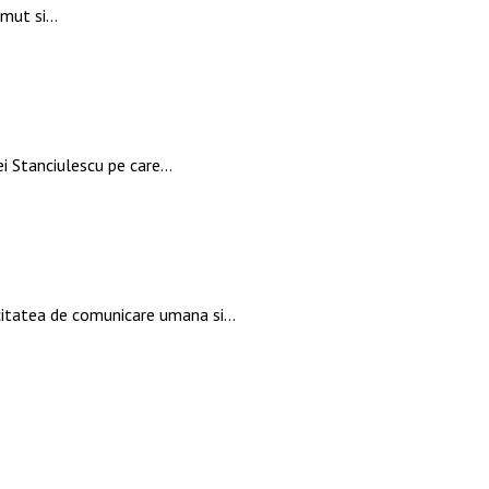
zimut si…
ei Stanciulescu pe care…
pacitatea de comunicare umana si…