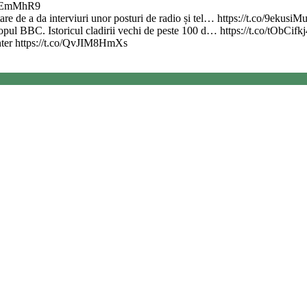
erIEmMhR9
re de a da interviuri unor posturi de radio și tel… https://t.co/9ekusiM
 topul BBC. Istoricul cladirii vechi de peste 100 d… https://t.co/tObCifk
nter https://t.co/QvJIM8HmXs