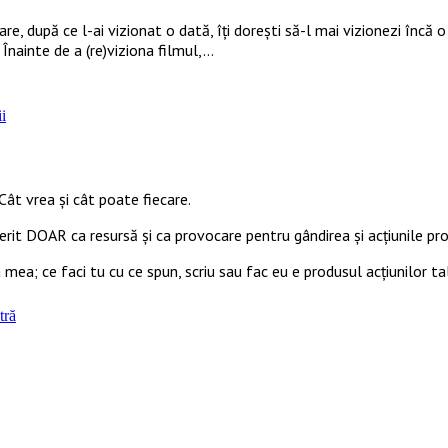
care, după ce l-ai vizionat o dată, îți dorești să-l mai vizionezi încă
 Înainte de a (re)viziona filmul,…
i
Cât vrea şi cât poate fiecare.
ferit DOAR ca resursă şi ca provocare pentru gândirea și acţiunile prop
 mea; ce faci tu cu ce spun, scriu sau fac eu e produsul acțiunilor ta
tră