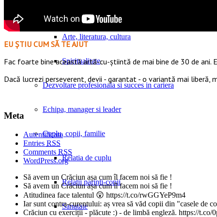
Lectura profunda
Arte, literatura, cultura
EU ȘTIU CUM SĂ TE AJUT
Spiritualitate
Fac foarte bine această artă-cu-știintă de mai bine de 30 de ani. E
Dacă lucrezi perseverent, devii - garantat - o variantă mai liberă,
Dezvoltare profesionala si succes in cariera
Echipa, manager si leader
Meta
Cuplu, copii, familie
Autentificare
Entries
RSS
Comments
RSS
Relatia de cuplu
WordPress.org
Să avem un Crăciun așa cum îl facem noi să fie !
Relatii parinti-copii
Să avem un Crăciun așa cum îl facem noi să fie !
Atitudinea face talentul 😲 https://t.co/rwGGYeP9m4
Iar sunt contra-curentului: aș vrea să văd copii din "casele de 
Sanatate
Crăciun cu exerciții - plăcute :) - de limbă engleză. https://t