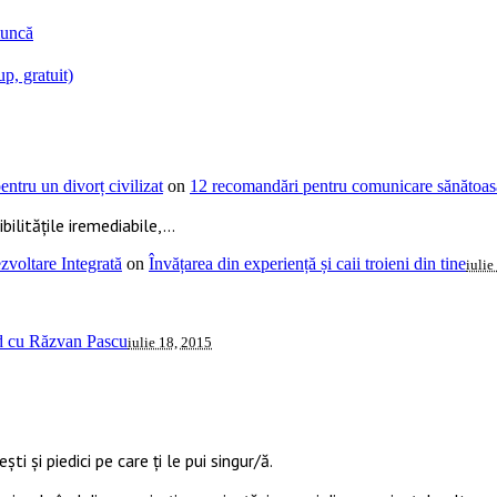
muncă
p, gratuit)
ntru un divorț civilizat
on
12 recomandări pentru comunicare sănătoasă
ilitățile iremediabile,...
voltare Integrată
on
Învățarea din experiență și caii troieni din tine
iulie
ud cu Răzvan Pascu
iulie 18, 2015
ti și piedici pe care ți le pui singur/ă.