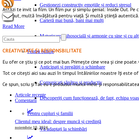
Gestionezi constructiv emoțiile și reduci stresul
Astăzi te invit la film. Un film pur și simplu genial: Inside Out. Pe 
conținut, multă învățătură pentru viață. Și multă știință autentică.
Carieră mai bună, bani mai mulți
Read More
Maturizare psihosocială și armonie cu sine și cu alți
CREATIVITATE ȘI RESPONSBILITATE
Pentru echipe
Eu ofer ce ştiu şi ce pot mai bun. Primeşte cine vrea şi cine poate. 
Anticipați și pregătiți o schimbare
Tot ce citești aici sau auzi în timpul întâlnirilor noastre îți este o
Comunicați sănătos și productiv
Ce spun, scriu și fac eu e produsul muncii mele și responsabilitatea
Articole recente
Descoperiți cum funcționează, de fapt, echipa voas
Comentarii
Pentru cupluri și familii
Clientul meu ideal: despre muncă și credință
noiembrie 10, 2024
Vă adaptați la schimbări