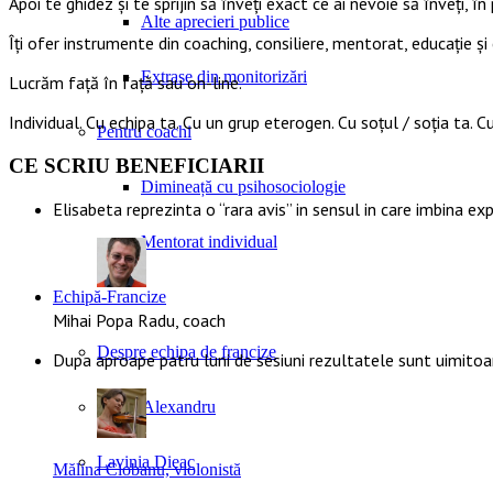
Apoi te ghidez și te sprijin să înveți exact ce ai nevoie să înveți, în 
Alte aprecieri publice
Îți ofer instrumente din coaching, consiliere, mentorat, educație și 
Extrase din monitorizări
Lucrăm față în față sau on-line.
Individual. Cu echipa ta. Cu un grup eterogen. Cu soțul / soția ta. Cu
Pentru coachi
CE SCRIU BENEFICIARII
Dimineață cu psihosociologie
Elisabeta reprezinta o “rara avis” in sensul in care imbina ex
Mentorat individual
Echipă-Francize
Mihai Popa Radu, coach
Despre echipa de francize
Dupa aproape patru luni de sesiuni rezultatele sunt uimito
Diana Alexandru
Lavinia Dieac
Mălina Ciobanu, violonistă