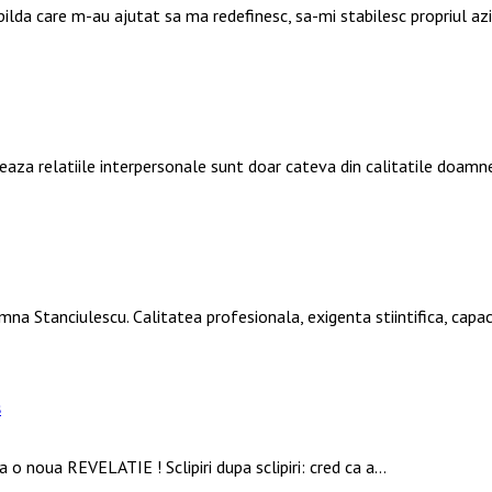
 pilda care m-au ajutat sa ma redefinesc, sa-mi stabilesc propriul a
deaza relatiile interpersonale sunt doar cateva din calitatile doamn
mna Stanciulescu. Calitatea profesionala, exigenta stiintifica, ca
s
 o noua REVELATIE ! Sclipiri dupa sclipiri: cred ca a…