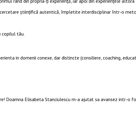
primul rând din propria-ți experiență, iar apoi din experiențele altora ș
cercetare științifică autentică, împletite interdisciplinar într-o met
 copilul tău.
perienta in domenii conexe, dar distincte (consiliere, coaching, educat
are! Doamna Elisabeta Stanciulescu m-a ajutat sa avansez intr-o f