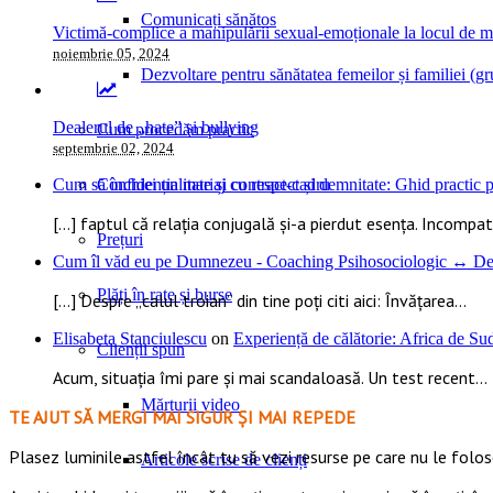
Comunicați sănătos
Victimă-complice a manipulării sexual-emoționale la locul de 
noiembrie 05, 2024
Dezvoltare pentru sănătatea femeilor și familiei (gru
Dealerul de „hate” și bullying
Cum procedăm practic
septembrie 02, 2024
Cum să închiei un mariaj cu respect și demnitate: Ghid practic pe
Confidențialitate și contract-cadru
[…] faptul că relația conjugală și-a pierdut esența. Incompatib
Prețuri
Cum îl văd eu pe Dumnezeu - Coaching Psihosociologic ↔ Dez
Plăți în rate și burse
[…] Despre „calul troian” din tine poți citi aici: Învățarea...
Elisabeta Stanciulescu
on
Experiență de călătorie: Africa de S
Clienții spun
Acum, situația îmi pare și mai scandaloasă. Un test recent...
Mărturii video
TE AJUT SĂ MERGI MAI SIGUR ȘI MAI REPEDE
​​Plasez luminile astfel încât tu să vezi resurse pe care nu le foloseș
Articole scrise de clienți