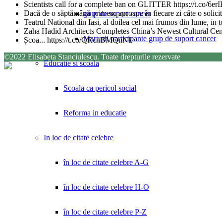
Scientists call for a complete ban on GLITTER https://t.co/6
Dacă de o săptămână primesc aproape în fiecare zi câte o solicita
grup de suport cancer
Teatrul National din Iasi, al doilea cel mai frumos din lume, in
Zaha Hadid Architects Completes China’s Newest Cultural Ce
Marturii participante grup de suport cancer
Școa... https://t.co/QRcnBMQnNk
©2022 Elisabeta Stanciulescu. Toate drepturile rezervate
Educatie si scoala
Scoala ca pericol social
Reforma in educatie
In loc de citate celebre
în loc de citate celebre A-G
în loc de citate celebre H-O
în loc de citate celebre P-Z