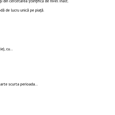
i din cercetarea științifică de nivel înalt.
odă de lucru unică pe piață.
ie), cu…
oarte scurta perioada…