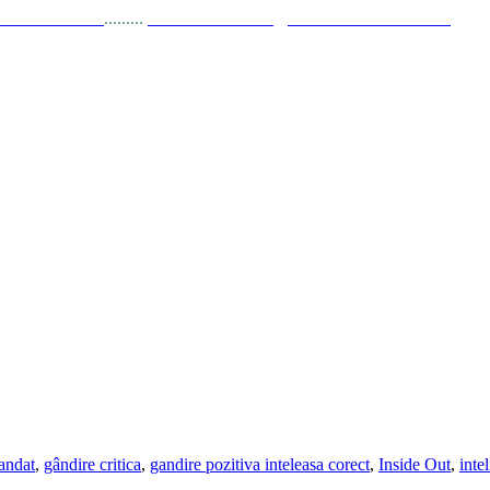
a Stănciulescu
.........
E-mail:
dezvoltare@elisabetastanciulescu.ro
andat
,
gândire critica
,
gandire pozitiva inteleasa corect
,
Inside Out
,
inte