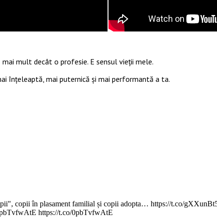
 mai mult decât o profesie. E sensul vieții mele.
 mai înțeleaptă, mai puternică și mai performantă a ta.
copii", copii în plasament familial și copii adopta… https://t.co/gXXunBt
.co/0pbTvfwAtE https://t.co/0pbTvfwAtE