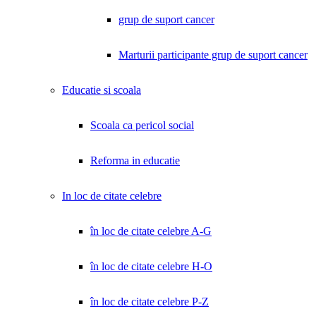
grup de suport cancer
Marturii participante grup de suport cancer
Educatie si scoala
Scoala ca pericol social
Reforma in educatie
In loc de citate celebre
în loc de citate celebre A-G
în loc de citate celebre H-O
în loc de citate celebre P-Z