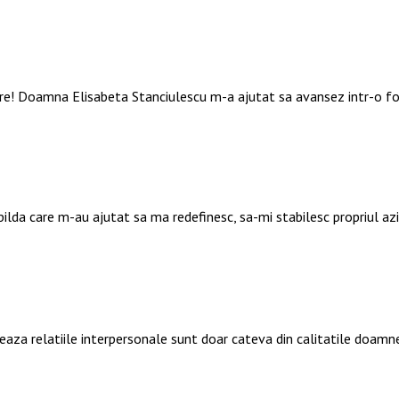
are! Doamna Elisabeta Stanciulescu m-a ajutat sa avansez intr-o f
 pilda care m-au ajutat sa ma redefinesc, sa-mi stabilesc propriul a
deaza relatiile interpersonale sunt doar cateva din calitatile doamn