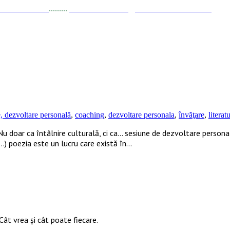
a Stănciulescu
.........
E-mail:
dezvoltare@elisabetastanciulescu.ro
, dezvoltare personală
,
coaching
,
dezvoltare personala
,
învăţare
,
literat
u doar ca întâlnire culturală, ci ca… sesiune de dezvoltare personal
 (…) poezia este un lucru care există în…
Cât vrea şi cât poate fiecare.