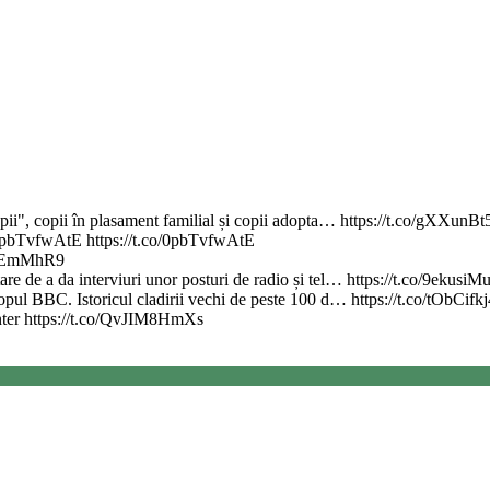
copii", copii în plasament familial și copii adopta… https://t.co/gXXunBt
.co/0pbTvfwAtE https://t.co/0pbTvfwAtE
erIEmMhR9
re de a da interviuri unor posturi de radio și tel… https://t.co/9ekusiM
 topul BBC. Istoricul cladirii vechi de peste 100 d… https://t.co/tObCifk
nter https://t.co/QvJIM8HmXs