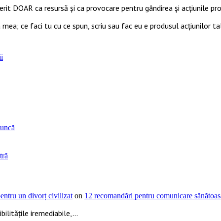
ferit DOAR ca resursă şi ca provocare pentru gândirea și acţiunile prop
 mea; ce faci tu cu ce spun, scriu sau fac eu e produsul acțiunilor ta
i
muncă
tră
ntru un divorț civilizat
on
12 recomandări pentru comunicare sănătoasă
ilitățile iremediabile,...