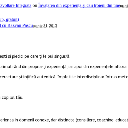
voltare Integrată
on
Învățarea din experiență și caii troieni din tine
mart
p, gratuit)
ud cu Răzvan Pascu
martie 31, 2013
ti și piedici pe care ți le pui singur/ă.
primul rând din propria-ți experiență, iar apoi din experiențele altora ș
cercetare științifică autentică, împletite interdisciplinar într-o met
 copilul tău.
perienta in domenii conexe, dar distincte (consiliere, coaching, educat