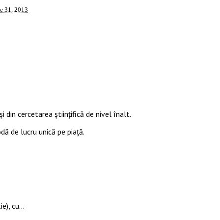
ie 31, 2013
i din cercetarea științifică de nivel înalt.
odă de lucru unică pe piață.
ie), cu…