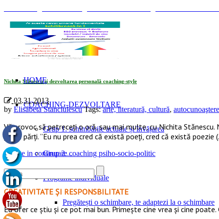
© Coaching Psihosociologic ↔ Dezvoltare Integrată modelul Elisabet
Tag Archives: «poezie»
HOME
Nichita Stănescu și dezvoltarea personală coaching-style
03.31.2013
COACHING-DEZVOLTARE
by
Elisabeta Stanciulescu
Tags:
arte, literatură, cultură
,
autocunoaştere
Vă provoc să petreceți o oră, sau mai multe, cu Nichita Stănescu. N
Grup 1: schimbările actuale și învățarea
patru părți. ”Eu nu prea cred că există poeți, cred că există poezie
Citeste in continuare...
Grup 2: coaching psiho-socio-politic
Programe individuale
CREATIVITATE ȘI RESPONSBILITATE
Pregătești o schimbare, te adaptezi la o schimbare
Eu ofer ce ştiu şi ce pot mai bun. Primeşte cine vrea şi cine poate. 