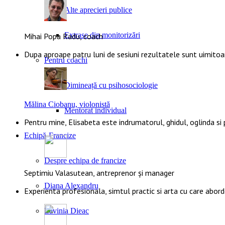
Alte aprecieri publice
Extrase din monitorizări
Mihai Popa Radu, coach
Dupa aproape patru luni de sesiuni rezultatele sunt uimito
Pentru coachi
Dimineață cu psihosociologie
Mălina Ciobanu, violonistă
Mentorat individual
Pentru mine, Elisabeta este indrumatorul, ghidul, oglinda si
Echipă-Francize
Despre echipa de francize
Septimiu Valasutean, antreprenor și manager
Diana Alexandru
Experienta profesionala, simtul practic si arta cu care abor
Lavinia Dieac