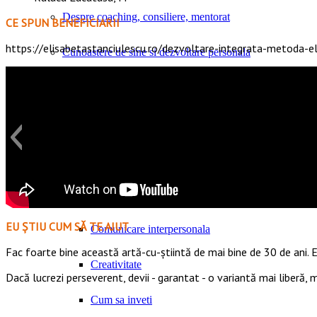
Despre coaching, consiliere, mentorat
CE SPUN BENEFICIARII
https://elisabetastanciulescu.ro/dezvoltare-integrata-metoda-el
Cunoastere de sine si dezvoltare personala
Aspiratii, valori si nevoi umane fundamentale
Inteligenta emotionala
Increderea in sine
Psihologie pozitiva aplicata
EU ȘTIU CUM SĂ TE AJUT
Comunicare interpersonala
Fac foarte bine această artă-cu-știintă de mai bine de 30 de ani. E
Creativitate
Dacă lucrezi perseverent, devii - garantat - o variantă mai liberă,
Cum sa inveti