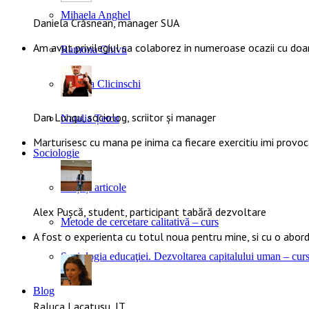
Mihaela Anghel
Daniela Crăsnean, manager SUA
Am avut privilegiul sa colaborez in numeroase ocazii cu doa
Ramona Chivu
Claudia Clicinschi
Dan Lungu, sociolog, scriitor și manager
Natalia Țetcu
Marturisesc cu mana pe inima ca fiecare exercitiu imi provoca
Sociologie
Cărți și articole
Alex Pușcă, student, participant tabără dezvoltare
Metode de cercetare calitativă – curs
A fost o experienta cu totul noua pentru mine, si cu o abo
Sociologia educaţiei. Dezvoltarea capitalului uman – cur
Blog
Raluca Lacatusu, IT