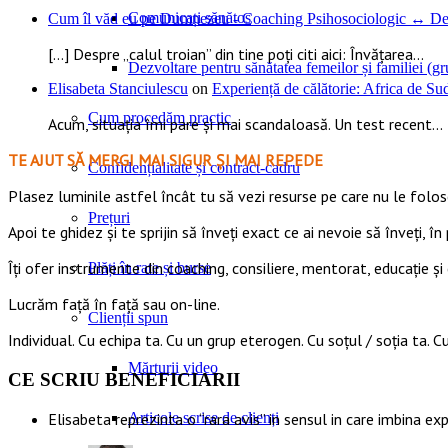
Comunicați sănătos
Cum îl văd eu pe Dumnezeu - Coaching Psihosociologic ↔ Dez
[…] Despre „calul troian” din tine poți citi aici: Învățarea...
Dezvoltare pentru sănătatea femeilor și familiei (gru
Elisabeta Stanciulescu
on
Experiență de călătorie: Africa de S
Cum procedăm practic
Acum, situația îmi pare și mai scandaloasă. Un test recent...
TE AJUT SĂ MERGI MAI SIGUR ȘI MAI REPEDE
Confidențialitate și contract-cadru
​​Plasez luminile astfel încât tu să vezi resurse pe care nu le foloseș
Prețuri
Apoi te ghidez și te sprijin să înveți exact ce ai nevoie să înveți, în 
Îți ofer instrumente din coaching, consiliere, mentorat, educație și 
Plăți în rate și burse
Lucrăm față în față sau on-line.
Clienții spun
Individual. Cu echipa ta. Cu un grup eterogen. Cu soțul / soția ta. Cu
Mărturii video
CE SCRIU BENEFICIARII
Articole scrise de clienți
Elisabeta reprezinta o “rara avis” in sensul in care imbina ex