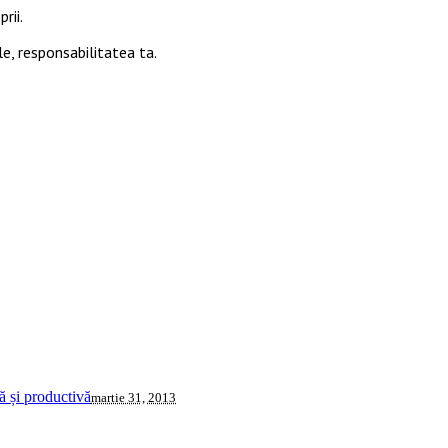
rii.
le, responsabilitatea ta.
 și productivă
martie 31, 2013