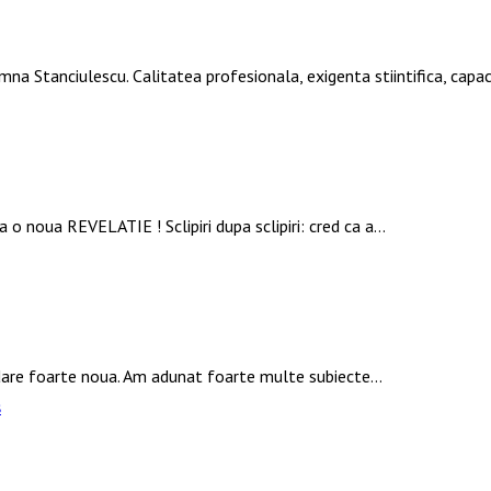
mna Stanciulescu. Calitatea profesionala, exigenta stiintifica, ca
 o noua REVELATIE ! Sclipiri dupa sclipiri: cred ca a…
rdare foarte noua. Am adunat foarte multe subiecte…
s