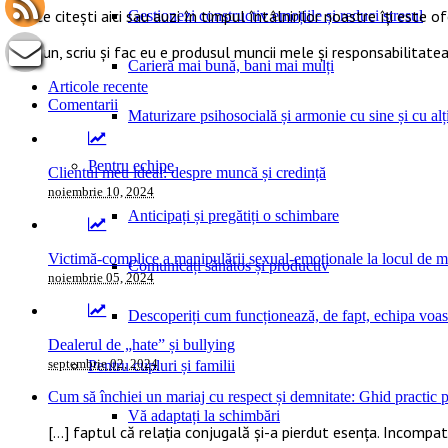
Tot ce citești aici sau auzi în timpul întâlnirilor noastre îți este o
Gestionezi constructiv emoțiile și reduci stresul
Ce spun, scriu și fac eu e produsul muncii mele și responsabilitatea
Carieră mai bună, bani mai mulți
Articole recente
Comentarii
Maturizare psihosocială și armonie cu sine și cu alți
Pentru echipe
Clientul meu ideal: despre muncă și credință
noiembrie 10, 2024
Anticipați și pregătiți o schimbare
Victimă-complice a manipulării sexual-emoționale la locul de 
Comunicați sănătos și productiv
noiembrie 05, 2024
Descoperiți cum funcționează, de fapt, echipa voas
Dealerul de „hate” și bullying
septembrie 02, 2024
Pentru cupluri și familii
Cum să închiei un mariaj cu respect și demnitate: Ghid practic pe
Vă adaptați la schimbări
[…] faptul că relația conjugală și-a pierdut esența. Incompatib