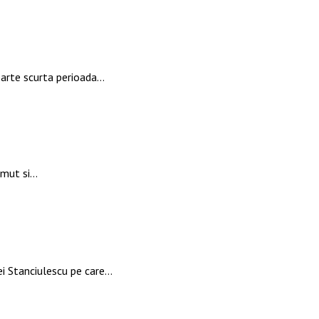
oarte scurta perioada…
zimut si…
ei Stanciulescu pe care…