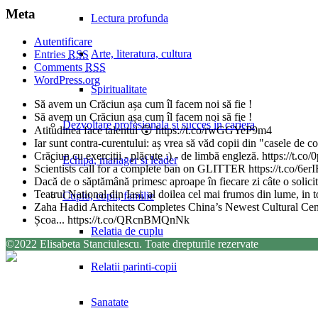
Meta
Lectura profunda
Autentificare
Arte, literatura, cultura
Entries
RSS
Comments
RSS
WordPress.org
Spiritualitate
Să avem un Crăciun așa cum îl facem noi să fie !
Să avem un Crăciun așa cum îl facem noi să fie !
Dezvoltare profesionala si succes in cariera
Atitudinea face talentul 😲 https://t.co/rwGGYeP9m4
Iar sunt contra-curentului: aș vrea să văd copii din "casele de 
Crăciun cu exerciții - plăcute :) - de limbă engleză. https://t
Echipa, manager si leader
Scientists call for a complete ban on GLITTER https://t.co/6
Dacă de o săptămână primesc aproape în fiecare zi câte o solicita
Teatrul National din Iasi, al doilea cel mai frumos din lume, in
Cuplu, copii, familie
Zaha Hadid Architects Completes China’s Newest Cultural Ce
Școa... https://t.co/QRcnBMQnNk
Relatia de cuplu
©2022 Elisabeta Stanciulescu. Toate drepturile rezervate
Relatii parinti-copii
Sanatate