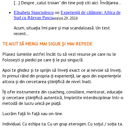
[…] Despre „calul troian” din tine poți citi aici: Învățarea...
Elisabeta Stanciulescu
on
Experiență de călătorie: Africa de
Sud cu Răzvan Pascu
august 29, 2024
Acum, situația îmi pare și mai scandaloasă. Un test
recent...
TE AJUT SĂ MERGI MAI SIGUR ȘI MAI REPEDE
​​Plasez luminile astfel încât tu să vezi resurse pe care nu le
folosești și piedici pe care ți le pui singur/ă.
Apoi te ghidez și te sprijin să înveți exact ce ai nevoie să înveți,
în primul rând din propria-ți experiență, iar apoi din experiențele
altora și din cercetarea științifică de nivel înalt.
Îți ofer instrumente din coaching, consiliere, mentorat, educație
și cercetare științifică autentică, împletite interdisciplinar într-o
metodă de lucru unică pe piață.
Lucrăm față în față sau on-line.
Individual. Cu echipa ta. Cu un grup eterogen. Cu soțul / soția ta.