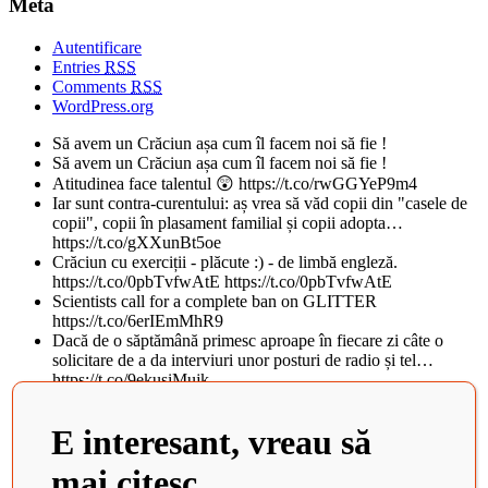
Meta
Autentificare
Entries
RSS
Comments
RSS
WordPress.org
Să avem un Crăciun așa cum îl facem noi să fie !
Să avem un Crăciun așa cum îl facem noi să fie !
Atitudinea face talentul 😲 https://t.co/rwGGYeP9m4
Iar sunt contra-curentului: aș vrea să văd copii din "casele de
copii", copii în plasament familial și copii adopta…
https://t.co/gXXunBt5oe
Crăciun cu exerciții - plăcute :) - de limbă engleză.
https://t.co/0pbTvfwAtE https://t.co/0pbTvfwAtE
Scientists call for a complete ban on GLITTER
https://t.co/6erIEmMhR9
Dacă de o săptămână primesc aproape în fiecare zi câte o
solicitare de a da interviuri unor posturi de radio și tel…
https://t.co/9ekusiMujk
Teatrul National din Iasi, al doilea cel mai frumos din lume, in
topul BBC. Istoricul cladirii vechi de peste 100 d…
E interesant, vreau să
https://t.co/tObCifkj49
Zaha Hadid Architects Completes China’s Newest Cultural
mai citesc
Center https://t.co/QvJIM8HmXs