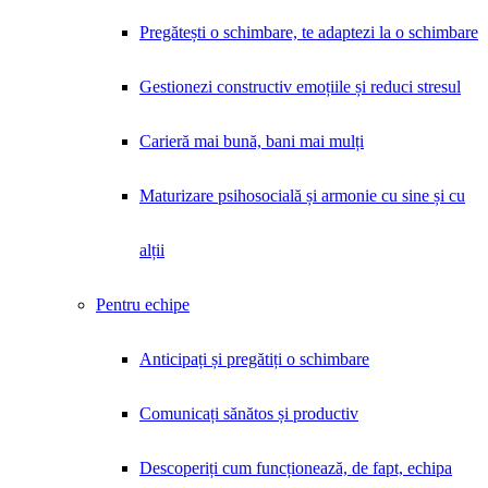
Pregătești o schimbare, te adaptezi la o schimbare
Gestionezi constructiv emoțiile și reduci stresul
Carieră mai bună, bani mai mulți
Maturizare psihosocială și armonie cu sine și cu
alții
Pentru echipe
Anticipați și pregătiți o schimbare
Comunicați sănătos și productiv
Descoperiți cum funcționează, de fapt, echipa