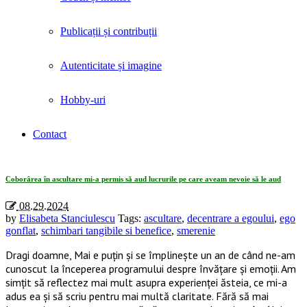
Publicații și contribuții
Autenticitate și imagine
Hobby-uri
Contact
Tag Archives: «schimbari tangibile si benefice»
Coborârea în ascultare mi-a permis să aud lucrurile pe care aveam nevoie să le aud
08.29.2024
by
Elisabeta Stanciulescu
Tags:
ascultare
,
decentrare a egoului
,
ego
gonflat
,
schimbari tangibile si benefice
,
smerenie
Dragi doamne, Mai e puțin și se împlinește un an de când ne-am
cunoscut la începerea programului despre învățare și emoții. Am
simțit să reflectez mai mult asupra experienței ăsteia, ce mi-a
adus ea și să scriu pentru mai multă claritate. Fără să mai