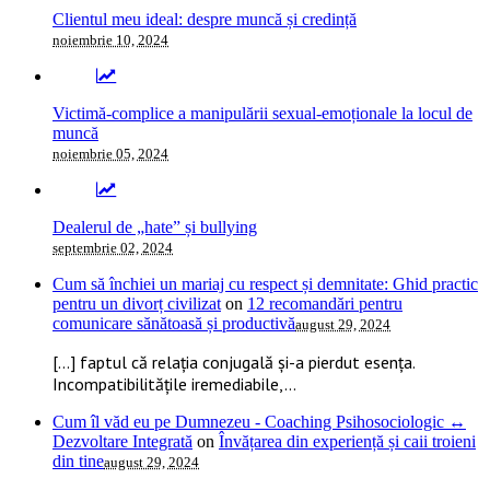
Clientul meu ideal: despre muncă și credință
noiembrie 10, 2024
Victimă-complice a manipulării sexual-emoționale la locul de
muncă
noiembrie 05, 2024
Dealerul de „hate” și bullying
septembrie 02, 2024
Cum să închiei un mariaj cu respect și demnitate: Ghid practic
pentru un divorț civilizat
on
12 recomandări pentru
comunicare sănătoasă și productivă
august 29, 2024
[…] faptul că relația conjugală și-a pierdut esența.
Incompatibilitățile iremediabile,...
Cum îl văd eu pe Dumnezeu - Coaching Psihosociologic ↔
Dezvoltare Integrată
on
Învățarea din experiență și caii troieni
din tine
august 29, 2024