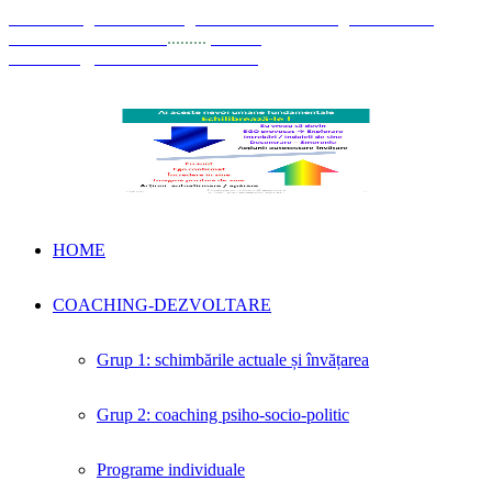
© Coaching Psihosociologic ↔ Dezvoltare Integrată modelul
Elisabeta Stănciulescu
.........
E-mail:
dezvoltare@elisabetastanciulescu.ro
HOME
COACHING-DEZVOLTARE
Grup 1: schimbările actuale și învățarea
Grup 2: coaching psiho-socio-politic
Programe individuale