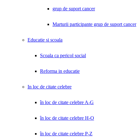
grup de suport cancer
Marturii participante grup de suport cancer
Educatie si scoala
Scoala ca pericol social
Reforma in educatie
In loc de citate celebre
în loc de citate celebre A-G
în loc de citate celebre H-O
în loc de citate celebre P-Z