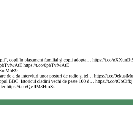
copii", copii în plasament familial și copii adopta… https://t.co/gXXunBt
.co/0pbTvfwAtE https://t.co/0pbTvfwAtE
erIEmMhR9
re de a da interviuri unor posturi de radio și tel… https://t.co/9ekusiM
 topul BBC. Istoricul cladirii vechi de peste 100 d… https://t.co/tObCifk
nter https://t.co/QvJIM8HmXs