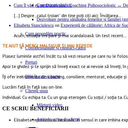
Comunicați sănătos
Cum îl văd eu pe Dumnezeu - Coaching Psihosociologic ↔ Dez
[…] Despre „calul troian” din tine poți citi aici: Învățarea...
Dezvoltare pentru sănătatea femeilor și familiei (gru
Elisabeta Stanciulescu
on
Experiență de călătorie: Africa de S
Cum procedăm practic
Acum, situația îmi pare și mai scandaloasă. Un test recent...
TE AJUT SĂ MERGI MAI SIGUR ȘI MAI REPEDE
Confidențialitate și contract-cadru
​​Plasez luminile astfel încât tu să vezi resurse pe care nu le foloseș
Prețuri
Apoi te ghidez și te sprijin să înveți exact ce ai nevoie să înveți, în 
Îți ofer instrumente din coaching, consiliere, mentorat, educație și 
Plăți în rate și burse
Lucrăm față în față sau on-line.
Clienții spun
Individual. Cu echipa ta. Cu un grup eterogen. Cu soțul / soția ta. Cu
Mărturii video
CE SCRIU BENEFICIARII
Articole scrise de clienți
Elisabeta reprezinta o “rara avis” in sensul in care imbina ex