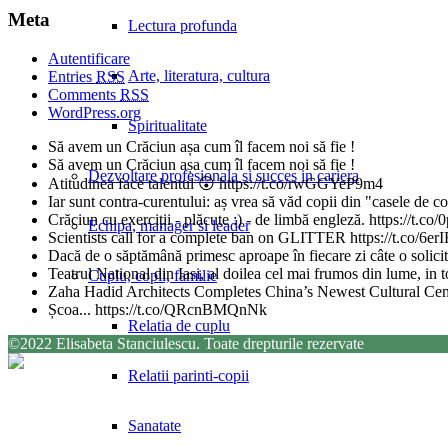
Meta
Lectura profunda
Autentificare
Arte, literatura, cultura
Entries
RSS
Comments
RSS
WordPress.org
Spiritualitate
Să avem un Crăciun așa cum îl facem noi să fie !
Să avem un Crăciun așa cum îl facem noi să fie !
Dezvoltare profesionala si succes in cariera
Atitudinea face talentul 😲 https://t.co/rwGGYeP9m4
Iar sunt contra-curentului: aș vrea să văd copii din "casele de 
Crăciun cu exerciții - plăcute :) - de limbă engleză. https://t
Echipa, manager si leader
Scientists call for a complete ban on GLITTER https://t.co/6
Dacă de o săptămână primesc aproape în fiecare zi câte o solicita
Teatrul National din Iasi, al doilea cel mai frumos din lume, in
Cuplu, copii, familie
Zaha Hadid Architects Completes China’s Newest Cultural Ce
Școa... https://t.co/QRcnBMQnNk
Relatia de cuplu
©2022 Elisabeta Stanciulescu. Toate drepturile rezervate
Relatii parinti-copii
Sanatate