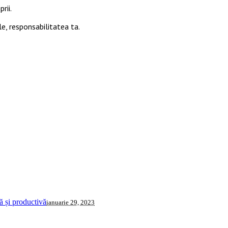
rii.
le, responsabilitatea ta.
 și productivă
ianuarie 29, 2023