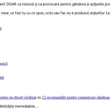
ferit DOAR ca resursă şi ca provocare pentru gândirea și acţiunile prop
 mea; ce faci tu cu ce spun, scriu sau fac eu e produsul acțiunilor ta
i
muncă
tră
ntru un divorț civilizat
on
12 recomandări pentru comunicare sănătoasă
ilitățile iremediabile,...