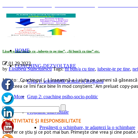
© Coaching Psihosociologic ↔ Dezvoltare Integrată modelul Elisabet
Tag Archives: «stratageme ale egoului pentru a obtine confirmare si s
HOME
Lăsați-o mai moale cu „iubește-te pe tine”, „fii bun/ă cu tine” etc.
01.29.2023
COACHING-DEZVOLTARE
by
Elisabeta Stanciulescu
Tags:
fii bun/a cu tine
,
iubeste-te pe tine
,
nef
Motto: „Coachingul (…) înseamnă a-i ajuta pe oameni să găsească so
Grup 1: schimbările actuale și învățarea
aleg ceea ce îmi face bine în mod conștient.” Am preluat copy-pa
Read More
Grup 2: coaching psiho-socio-politic
Programe individuale
CREATIVITATE ȘI RESPONSBILITATE
Pregătești o schimbare, te adaptezi la o schimbare
Eu ofer ce ştiu şi ce pot mai bun. Primeşte cine vrea şi cine poate. 