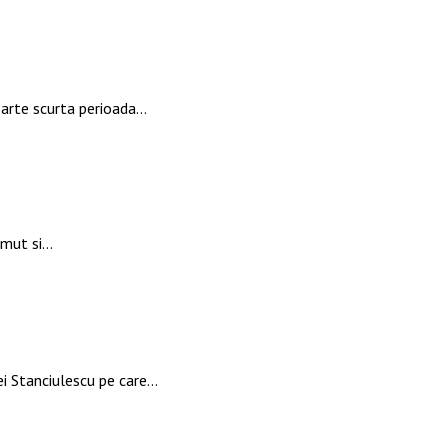
oarte scurta perioada…
zimut si…
ei Stanciulescu pe care…