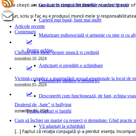
Tot ce citești aici sau auzi în timpul întâlnirilor noastre îți este o
Gestionezi constructiv emoțiile și reduci stresul
Ce spun, scriu și fac eu e produsul muncii mele și responsabilitatea
Carieră mai bună, bani mai mulți
Articole recente
Comentarii
Maturizare psihosocială și armonie cu sine și cu alți
Pentru echipe
Clientul meu ideal: despre muncă și credință
noiembrie 10, 2024
Anticipați și pregătiți o schimbare
Victimă-complice a manipulării sexual-emoționale la locul de 
Comunicați sănătos și productiv
noiembrie 05, 2024
Descoperiți cum funcționează, de fapt, echipa voas
Dealerul de „hate” și bullying
septembrie 02, 2024
Pentru cupluri și familii
Cum să închiei un mariaj cu respect și demnitate: Ghid practic pe
Vă adaptați la schimbări
[…] faptul că relația conjugală și-a pierdut esența. Incompatib