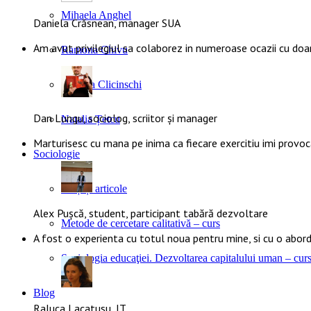
Mihaela Anghel
Daniela Crăsnean, manager SUA
Am avut privilegiul sa colaborez in numeroase ocazii cu doa
Ramona Chivu
Claudia Clicinschi
Dan Lungu, sociolog, scriitor și manager
Natalia Țetcu
Marturisesc cu mana pe inima ca fiecare exercitiu imi provoca
Sociologie
Cărți și articole
Alex Pușcă, student, participant tabără dezvoltare
Metode de cercetare calitativă – curs
A fost o experienta cu totul noua pentru mine, si cu o abo
Sociologia educaţiei. Dezvoltarea capitalului uman – cur
Blog
Raluca Lacatusu, IT