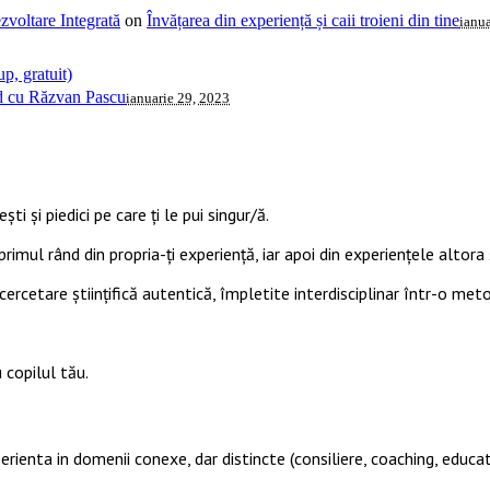
voltare Integrată
on
Învățarea din experiență și caii troieni din tine
ianua
p, gratuit)
ud cu Răzvan Pascu
ianuarie 29, 2023
ti și piedici pe care ți le pui singur/ă.
primul rând din propria-ți experiență, iar apoi din experiențele altora ș
cercetare științifică autentică, împletite interdisciplinar într-o met
 copilul tău.
perienta in domenii conexe, dar distincte (consiliere, coaching, educat