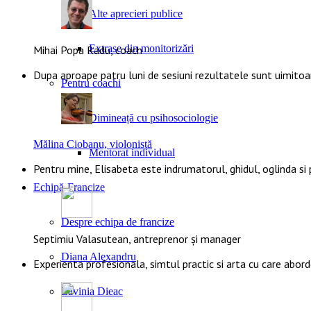
Alte aprecieri publice
Extrase din monitorizări
Mihai Popa Radu, coach
Dupa aproape patru luni de sesiuni rezultatele sunt uimito
Pentru coachi
Dimineață cu psihosociologie
Mălina Ciobanu, violonistă
Mentorat individual
Pentru mine, Elisabeta este indrumatorul, ghidul, oglinda si
Echipă-Francize
Despre echipa de francize
Septimiu Valasutean, antreprenor și manager
Diana Alexandru
Experienta profesionala, simtul practic si arta cu care abor
Lavinia Dieac