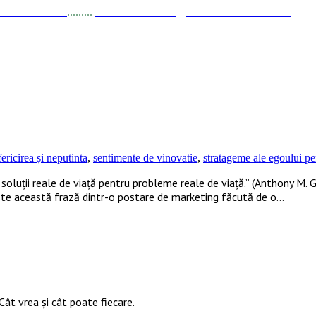
a Stănciulescu
.........
E-mail:
dezvoltare@elisabetastanciulescu.ro
uport»
ericirea și neputinta
,
sentimente de vinovatie
,
stratageme ale egoului pe
luții reale de viață pentru probleme reale de viață.” (Anthony M. Gr
ste această frază dintr-o postare de marketing făcută de o…
Cât vrea şi cât poate fiecare.