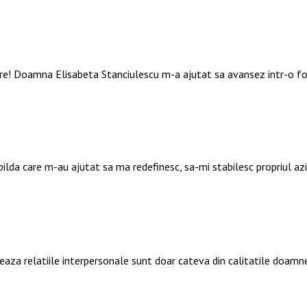
are! Doamna Elisabeta Stanciulescu m-a ajutat sa avansez intr-o f
 pilda care m-au ajutat sa ma redefinesc, sa-mi stabilesc propriul a
deaza relatiile interpersonale sunt doar cateva din calitatile doamn