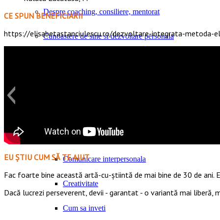
Despre coaching, consiliere, mentorat
CE SPUN BENEFICIARII
https://elisabetastanciulescu.ro/dezvoltare-integrata-metoda-el
Cunoastere de sine si dezvoltare personala
Aspiratii, valori si nevoi umane fundamentale
Inteligenta emotionala
Increderea in sine
Psihologie pozitiva aplicata
EU ȘTIU CUM SĂ TE AJUT
Comunicare interpersonala
Fac foarte bine această artă-cu-știintă de mai bine de 30 de ani. E
Creativitate
Dacă lucrezi perseverent, devii - garantat - o variantă mai liberă,
Cum sa inveti