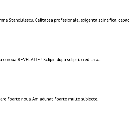
mna Stanciulescu. Calitatea profesionala, exigenta stiintifica, ca
 o noua REVELATIE ! Sclipiri dupa sclipiri: cred ca a…
rdare foarte noua. Am adunat foarte multe subiecte…
s