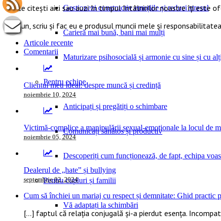
Tot ce citești aici sau auzi în timpul întâlnirilor noastre îți este o
Gestionezi constructiv emoțiile și reduci stresul
Ce spun, scriu și fac eu e produsul muncii mele și responsabilitatea
Carieră mai bună, bani mai mulți
Articole recente
Comentarii
Maturizare psihosocială și armonie cu sine și cu alți
Pentru echipe
Clientul meu ideal: despre muncă și credință
noiembrie 10, 2024
Anticipați și pregătiți o schimbare
Victimă-complice a manipulării sexual-emoționale la locul de 
Comunicați sănătos și productiv
noiembrie 05, 2024
Descoperiți cum funcționează, de fapt, echipa voas
Dealerul de „hate” și bullying
septembrie 02, 2024
Pentru cupluri și familii
Cum să închiei un mariaj cu respect și demnitate: Ghid practic pe
Vă adaptați la schimbări
[…] faptul că relația conjugală și-a pierdut esența. Incompatib