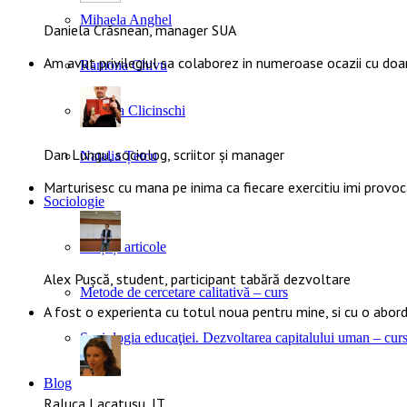
Mihaela Anghel
Daniela Crăsnean, manager SUA
Am avut privilegiul sa colaborez in numeroase ocazii cu doa
Ramona Chivu
Claudia Clicinschi
Dan Lungu, sociolog, scriitor și manager
Natalia Țetcu
Marturisesc cu mana pe inima ca fiecare exercitiu imi provoca
Sociologie
Cărți și articole
Alex Pușcă, student, participant tabără dezvoltare
Metode de cercetare calitativă – curs
A fost o experienta cu totul noua pentru mine, si cu o abo
Sociologia educaţiei. Dezvoltarea capitalului uman – cur
Blog
Raluca Lacatusu, IT