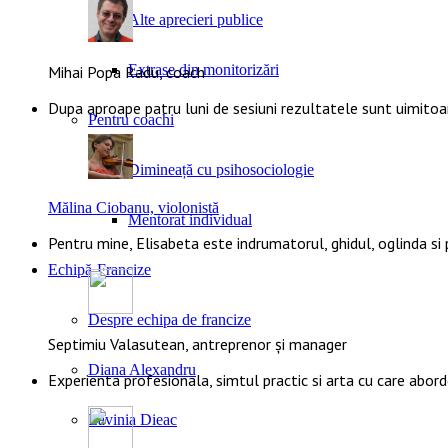
Alte aprecieri publice
Extrase din monitorizări
Mihai Popa Radu, coach
Dupa aproape patru luni de sesiuni rezultatele sunt uimito
Pentru coachi
Dimineață cu psihosociologie
Mălina Ciobanu, violonistă
Mentorat individual
Pentru mine, Elisabeta este indrumatorul, ghidul, oglinda si
Echipă-Francize
Despre echipa de francize
Septimiu Valasutean, antreprenor și manager
Diana Alexandru
Experienta profesionala, simtul practic si arta cu care abor
Lavinia Dieac