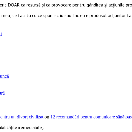
ferit DOAR ca resursă şi ca provocare pentru gândirea și acţiunile prop
 mea; ce faci tu cu ce spun, scriu sau fac eu e produsul acțiunilor ta
i
muncă
tră
ntru un divorț civilizat
on
12 recomandări pentru comunicare sănătoasă
ilitățile iremediabile,...