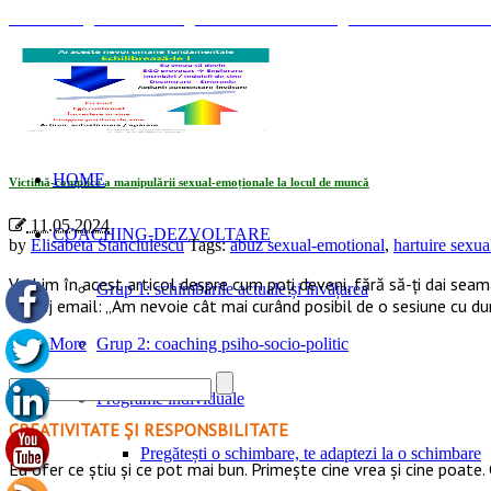
© Coaching Psihosociologic ↔ Dezvoltare Integrată modelul Elisabet
Tag Archives: «loc de munca»
HOME
Victimă-complice a manipulării sexual-emoționale la locul de muncă
11.05.2024
COACHING-DEZVOLTARE
by
Elisabeta Stanciulescu
Tags:
abuz sexual-emotional
,
hartuire sexu
Vorbim în acest articol despre cum poți deveni, fără să-ți dai sea
Grup 1: schimbările actuale și învățarea
mesaj email: „Am nevoie cât mai curând posibil de o sesiune cu d
Read More
Grup 2: coaching psiho-socio-politic
Programe individuale
CREATIVITATE ȘI RESPONSBILITATE
Pregătești o schimbare, te adaptezi la o schimbare
Eu ofer ce ştiu şi ce pot mai bun. Primeşte cine vrea şi cine poate. 