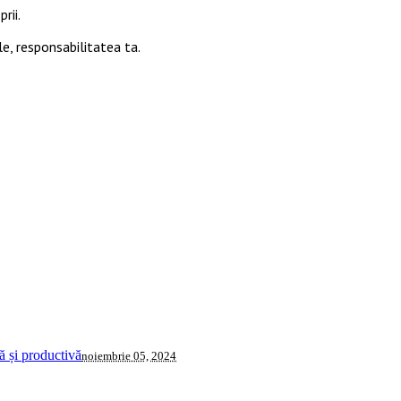
rii.
le, responsabilitatea ta.
 și productivă
noiembrie 05, 2024