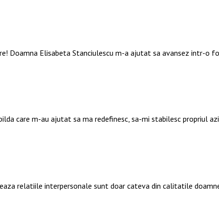
are! Doamna Elisabeta Stanciulescu m-a ajutat sa avansez intr-o f
 pilda care m-au ajutat sa ma redefinesc, sa-mi stabilesc propriul a
deaza relatiile interpersonale sunt doar cateva din calitatile doamn