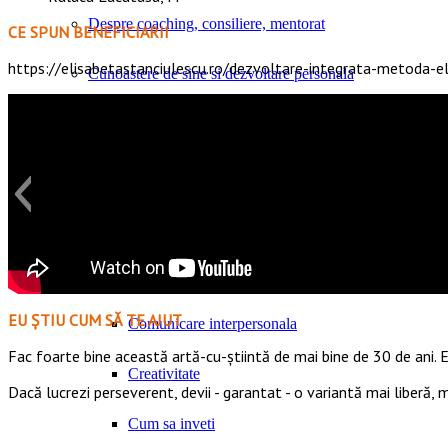
Despre coaching, consiliere, mentorat
CE SPUN BENEFICIARII
https://elisabetastanciulescu.ro/dezvoltare-integrata-metoda-el
Cunoastere de sine si dezvoltare personala
Aspiratii, valori si nevoi umane fundamentale
Inteligenta emotionala
Increderea in sine
Psihologie pozitiva aplicata
EU ȘTIU CUM SĂ TE AJUT
Comunicare interpersonala
Fac foarte bine această artă-cu-știintă de mai bine de 30 de ani. E
Creativitate
Dacă lucrezi perseverent, devii - garantat - o variantă mai liberă,
Cum sa inveti