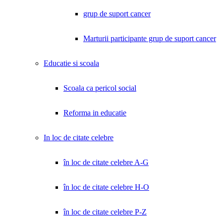
grup de suport cancer
Marturii participante grup de suport cancer
Educatie si scoala
Scoala ca pericol social
Reforma in educatie
In loc de citate celebre
în loc de citate celebre A-G
în loc de citate celebre H-O
în loc de citate celebre P-Z