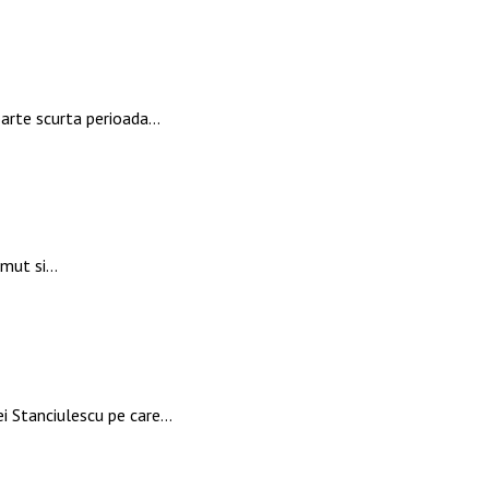
oarte scurta perioada…
zimut si…
ei Stanciulescu pe care…