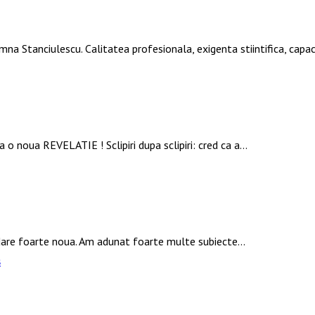
mna Stanciulescu. Calitatea profesionala, exigenta stiintifica, ca
 o noua REVELATIE ! Sclipiri dupa sclipiri: cred ca a…
rdare foarte noua. Am adunat foarte multe subiecte…
s