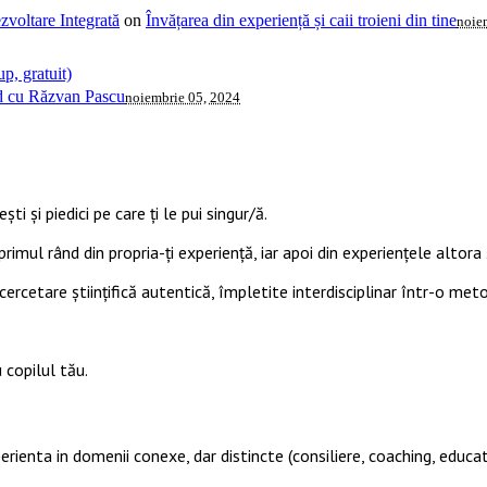
voltare Integrată
on
Învățarea din experiență și caii troieni din tine
noie
p, gratuit)
ud cu Răzvan Pascu
noiembrie 05, 2024
ti și piedici pe care ți le pui singur/ă.
primul rând din propria-ți experiență, iar apoi din experiențele altora ș
cercetare științifică autentică, împletite interdisciplinar într-o met
 copilul tău.
perienta in domenii conexe, dar distincte (consiliere, coaching, educat