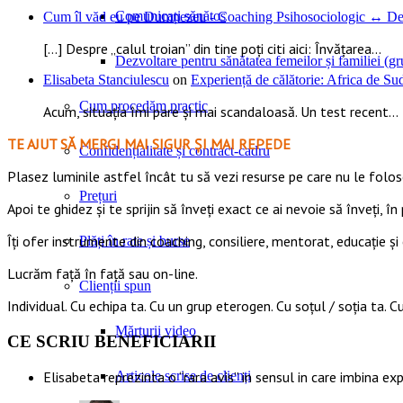
Comunicați sănătos
Cum îl văd eu pe Dumnezeu - Coaching Psihosociologic ↔ Dez
[…] Despre „calul troian” din tine poți citi aici: Învățarea...
Dezvoltare pentru sănătatea femeilor și familiei (gru
Elisabeta Stanciulescu
on
Experiență de călătorie: Africa de S
Cum procedăm practic
Acum, situația îmi pare și mai scandaloasă. Un test recent...
TE AJUT SĂ MERGI MAI SIGUR ȘI MAI REPEDE
Confidențialitate și contract-cadru
​​Plasez luminile astfel încât tu să vezi resurse pe care nu le foloseș
Prețuri
Apoi te ghidez și te sprijin să înveți exact ce ai nevoie să înveți, în 
Îți ofer instrumente din coaching, consiliere, mentorat, educație și 
Plăți în rate și burse
Lucrăm față în față sau on-line.
Clienții spun
Individual. Cu echipa ta. Cu un grup eterogen. Cu soțul / soția ta. Cu
Mărturii video
CE SCRIU BENEFICIARII
Articole scrise de clienți
Elisabeta reprezinta o “rara avis” in sensul in care imbina ex