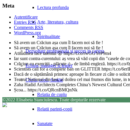
Meta
Lectura profunda
Autentificare
Arte, literatura, cultura
Entries
RSS
Comments
RSS
WordPress.org
Spiritualitate
Să avem un Crăciun așa cum îl facem noi să fie !
Să avem un Crăciun așa cum îl facem noi să fie !
Dezvoltare profesionala si succes in cariera
Atitudinea face talentul 😲 https://t.co/rwGGYeP9m4
Iar sunt contra-curentului: aș vrea să văd copii din "casele de 
Crăciun cu exerciții - plăcute :) - de limbă engleză. https://t
Echipa, manager si leader
Scientists call for a complete ban on GLITTER https://t.co/6
Dacă de o săptămână primesc aproape în fiecare zi câte o solicita
Teatrul National din Iasi, al doilea cel mai frumos din lume, in
Cuplu, copii, familie
Zaha Hadid Architects Completes China’s Newest Cultural Ce
Școa... https://t.co/QRcnBMQnNk
Relatia de cuplu
©2022 Elisabeta Stanciulescu. Toate drepturile rezervate
Relatii parinti-copii
Sanatate