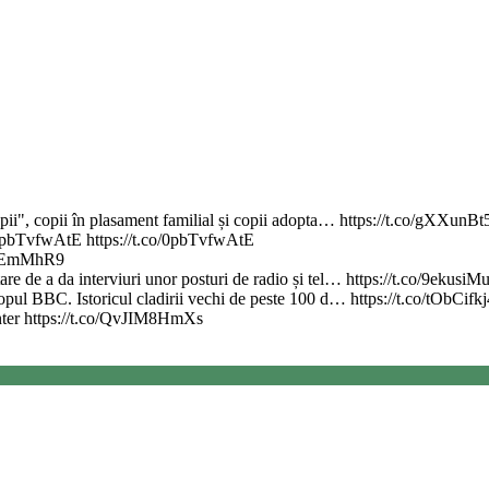
copii", copii în plasament familial și copii adopta… https://t.co/gXXunBt
.co/0pbTvfwAtE https://t.co/0pbTvfwAtE
erIEmMhR9
re de a da interviuri unor posturi de radio și tel… https://t.co/9ekusiM
 topul BBC. Istoricul cladirii vechi de peste 100 d… https://t.co/tObCifk
nter https://t.co/QvJIM8HmXs