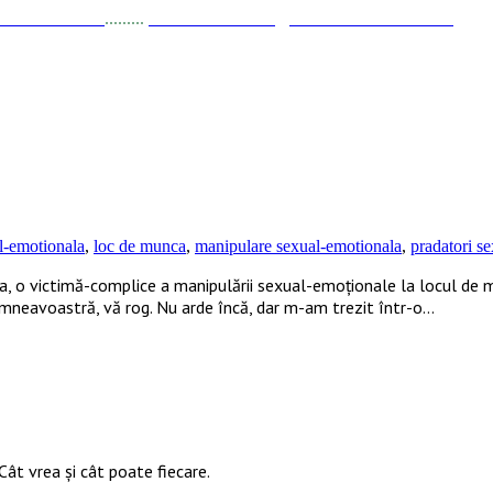
a Stănciulescu
.........
E-mail:
dezvoltare@elisabetastanciulescu.ro
al-emotionala
,
loc de munca
,
manipulare sexual-emotionala
,
pradatori se
ma, o victimă-complice a manipulării sexual-emoționale la locul de 
umneavoastră, vă rog. Nu arde încă, dar m-am trezit într-o…
Cât vrea şi cât poate fiecare.