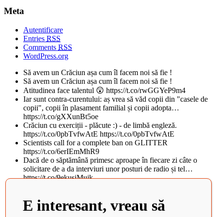
Meta
Autentificare
Entries
RSS
Comments
RSS
WordPress.org
Să avem un Crăciun așa cum îl facem noi să fie !
Să avem un Crăciun așa cum îl facem noi să fie !
Atitudinea face talentul 😲 https://t.co/rwGGYeP9m4
Iar sunt contra-curentului: aș vrea să văd copii din "casele de
copii", copii în plasament familial și copii adopta…
https://t.co/gXXunBt5oe
Crăciun cu exerciții - plăcute :) - de limbă engleză.
https://t.co/0pbTvfwAtE https://t.co/0pbTvfwAtE
Scientists call for a complete ban on GLITTER
https://t.co/6erIEmMhR9
Dacă de o săptămână primesc aproape în fiecare zi câte o
solicitare de a da interviuri unor posturi de radio și tel…
https://t.co/9ekusiMujk
Teatrul National din Iasi, al doilea cel mai frumos din lume, in
topul BBC. Istoricul cladirii vechi de peste 100 d…
E interesant, vreau să
https://t.co/tObCifkj49
Zaha Hadid Architects Completes China’s Newest Cultural