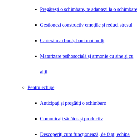
Pregătești o schimbare, te adaptezi la o schimbare
Gestionezi constructiv emoțiile și reduci stresul
Carieră mai bună, bani mai mulți
Maturizare psihosocială și armonie cu sine și cu
alții
Pentru echipe
Anticipați și pregătiți o schimbare
Comunicați sănătos și productiv
Descoperiți cum funcționează, de fapt, echipa