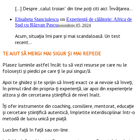
[…] Despre „calul troian” din tine poți citi aici: Învățarea...
Elisabeta Stanciulescu
on
Experiență de călătorie: Africa de
Sud cu Răzvan Pascu
noiembrie 05, 2024
Acum, situația îmi pare și mai scandaloasă. Un test
recent...
TE AJUT SĂ MERGI MAI SIGUR ȘI MAI REPEDE
​​Plasez luminile astfel încât tu să vezi resurse pe care nu le
folosești și piedici pe care ți le pui singur/ă.
Apoi te ghidez și te sprijin să înveți exact ce ai nevoie să înveți,
în primul rând din propria-ți experiență, iar apoi din experiențele
altora și din cercetarea științifică de nivel înalt.
Îți ofer instrumente din coaching, consiliere, mentorat, educație
și cercetare științifică autentică, împletite interdisciplinar într-o
metodă de lucru unică pe piață.
Lucrăm față în față sau on-line.