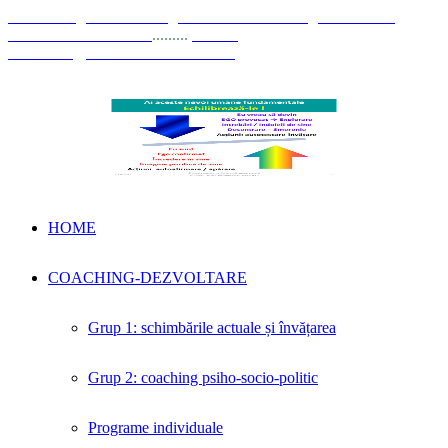
© Coaching Psihosociologic ↔ Dezvoltare Integrată modelul
Elisabeta Stănciulescu
.........
E-mail:
dezvoltare@elisabetastanciulescu.ro
HOME
COACHING-DEZVOLTARE
Grup 1: schimbările actuale și învățarea
Grup 2: coaching psiho-socio-politic
Programe individuale