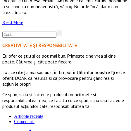
început cu un mesaj email: „Am nevoie cât mai curând posibil de
o sesiune cu dumneavoastră, vă rog. Nu arde încă, dar m-am
trezit într-o…
Read More
CREATIVITATE ȘI RESPONSBILITATE
Eu ofer ce ştiu şi ce pot mai bun. Primeşte cine vrea şi cine
poate. Cât vrea şi cât poate fiecare.
Tot ce citești aici sau auzi în timpul întâlnirilor noastre îți este
oferit DOAR ca resursă şi ca provocare pentru gândirea și
acţiunile proprii.
Ce spun, scriu și fac eu e produsul muncii mele și
responsabilitatea mea; ce faci tu cu ce spun, scriu sau fac eu e
produsul acțiunilor tale, responsabilitatea ta.
Articole recente
Comentarii