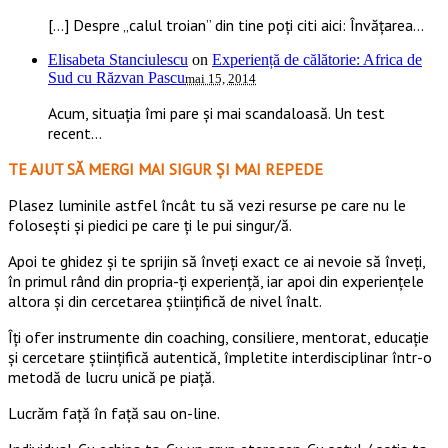
[…] Despre „calul troian” din tine poți citi aici: Învățarea...
Elisabeta Stanciulescu
on
Experiență de călătorie: Africa de
Sud cu Răzvan Pascu
mai 15, 2014
Acum, situația îmi pare și mai scandaloasă. Un test
recent...
TE AJUT SĂ MERGI MAI SIGUR ȘI MAI REPEDE
​​Plasez luminile astfel încât tu să vezi resurse pe care nu le
folosești și piedici pe care ți le pui singur/ă.
Apoi te ghidez și te sprijin să înveți exact ce ai nevoie să înveți,
în primul rând din propria-ți experiență, iar apoi din experiențele
altora și din cercetarea științifică de nivel înalt.
Îți ofer instrumente din coaching, consiliere, mentorat, educație
și cercetare științifică autentică, împletite interdisciplinar într-o
metodă de lucru unică pe piață.
Lucrăm față în față sau on-line.