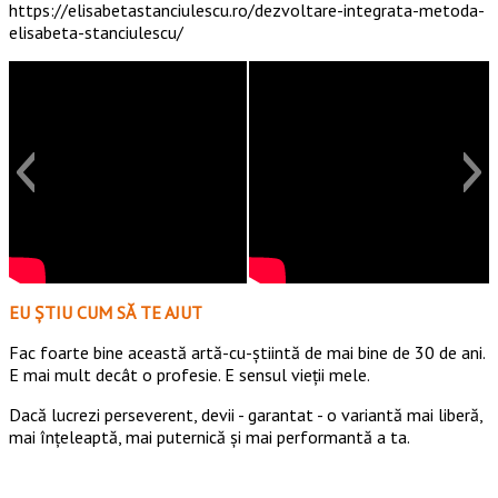
https://elisabetastanciulescu.ro/dezvoltare-integrata-metoda-
elisabeta-stanciulescu/
EU ȘTIU CUM SĂ TE AJUT
Fac foarte bine această artă-cu-știintă de mai bine de 30 de ani.
E mai mult decât o profesie. E sensul vieții mele.
Dacă lucrezi perseverent, devii - garantat - o variantă mai liberă,
mai înțeleaptă, mai puternică și mai performantă a ta.