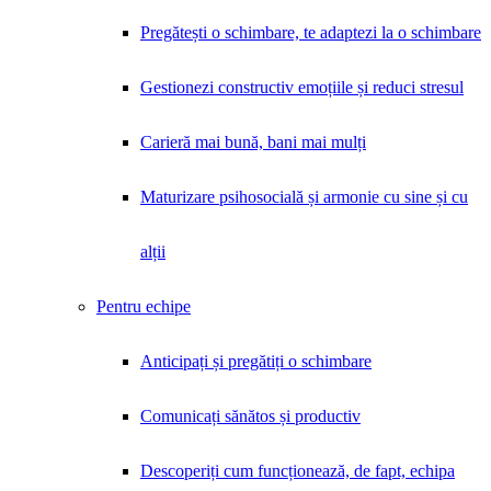
Pregătești o schimbare, te adaptezi la o schimbare
Gestionezi constructiv emoțiile și reduci stresul
Carieră mai bună, bani mai mulți
Maturizare psihosocială și armonie cu sine și cu
alții
Pentru echipe
Anticipați și pregătiți o schimbare
Comunicați sănătos și productiv
Descoperiți cum funcționează, de fapt, echipa