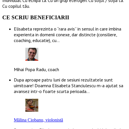
Individual. Cu echipa ta. Cu un grup eterogen. Cu soțul / soția ta.
Cu copilul tău.
CE SCRIU BENEFICIARII
Elisabeta reprezinta o “rara avis” in sensul in care imbina
experienta in domenii conexe, dar distincte (consiliere,
coaching, educatie), cu…
Mihai Popa Radu, coach
Dupa aproape patru luni de sesiuni rezultatele sunt
uimitoare! Doamna Elisabeta Stanciulescu m-a ajutat sa
avansez intr-o foarte scurta perioada…
Mălina Ciobanu, violonistă