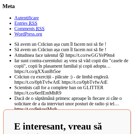
Meta
Autentificare
Entries
RSS
Comments
RSS
WordPress.org
Să avem un Crăciun așa cum îl facem noi să fie !
Să avem un Crăciun așa cum îl facem noi să fie !
Atitudinea face talentul 😲 https://t.co/rwGGYeP9m4
Iar sunt contra-curentului: aș vrea să văd copii din "casele de
copii", copii în plasament familial și copii adopta…
https://t.co/gXXunBt5oe
Crăciun cu exerciții - plăcute :) - de limbă engleză.
https://t.co/0pbTvfwAtE https://t.co/0pbTvfwAtE
Scientists call for a complete ban on GLITTER
https://t.co/6erIEmMhR9
Dacă de o săptămână primesc aproape în fiecare zi câte o
solicitare de a da interviuri unor posturi de radio și tel…
https://t.co/9ekusiMujk
Teatrul National din Iasi, al doilea cel mai frumos din lume, in
topul BBC. Istoricul cladirii vechi de peste 100 d…
E interesant, vreau să
https://t.co/tObCifkj49
Zaha Hadid Architects Completes China’s Newest Cultural