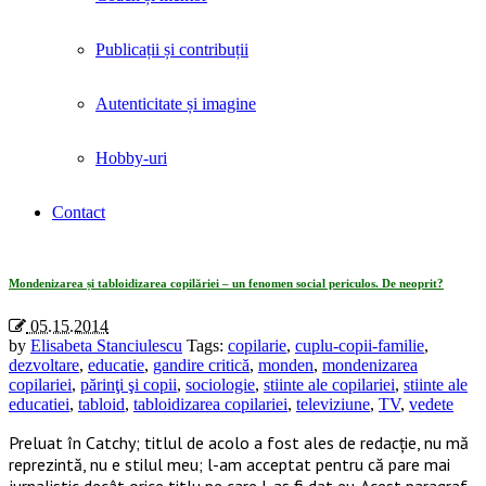
Publicații și contribuții
Autenticitate și imagine
Hobby-uri
Contact
Tag Archives: «mondenizarea copilariei»
Mondenizarea și tabloidizarea copilăriei – un fenomen social periculos. De neoprit?
05.15.2014
by
Elisabeta Stanciulescu
Tags:
copilarie
,
cuplu-copii-familie
,
dezvoltare
,
educatie
,
gandire critică
,
monden
,
mondenizarea
copilariei
,
părinţi şi copii
,
sociologie
,
stiinte ale copilariei
,
stiinte ale
educatiei
,
tabloid
,
tabloidizarea copilariei
,
televiziune
,
TV
,
vedete
Preluat în Catchy; titlul de acolo a fost ales de redacție, nu mă
reprezintă, nu e stilul meu; l-am acceptat pentru că pare mai
jurnalistic decât orice titlu pe care l-aș fi dat eu. Acest paragraf