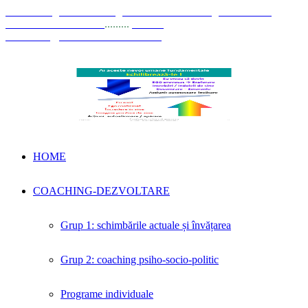
© Coaching Psihosociologic ↔ Dezvoltare Integrată modelul
Elisabeta Stănciulescu
.........
E-mail:
dezvoltare@elisabetastanciulescu.ro
HOME
COACHING-DEZVOLTARE
Grup 1: schimbările actuale și învățarea
Grup 2: coaching psiho-socio-politic
Programe individuale