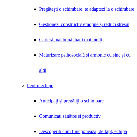
Pregătești o schimbare, te adaptezi la o schimbare
Gestionezi constructiv emoțiile și reduci stresul
Carieră mai bună, bani mai mulți
Maturizare psihosocială și armonie cu sine și cu
alții
Pentru echipe
Anticipați și pregătiți o schimbare
Comunicați sănătos și productiv
Descoperiți cum funcționează, de fapt, echipa