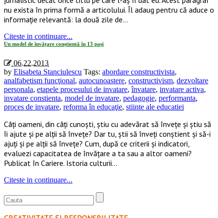
nu exista în prima formă a articolului. Îl adaug pentru că aduce o
informație relevantă: la două zile de…
Citeste in continuare...
Un model de învățare conștientă în 13 pași
06.22.2013
by
Elisabeta Stanciulescu
Tags:
abordare constructivista
,
analfabetism funcţional
,
autocunoastere
,
constructivism
,
dezvoltare
personala
,
etapele procesului de invatare
,
învatare
,
invatare activa
,
invatare constienta
,
model de invatare
,
pedagogie
,
performanta
,
proces de invatare
,
reforma în educaţie
,
stiinte ale educatiei
Câți oameni, din câți cunoști, știu cu adevărat să învețe și știu să
îi ajute și pe alții să învețe? Dar tu, știi să înveți conștient și să-i
ajuți și pe alții să învețe? Cum, după ce criterii și indicatori,
evaluezi capacitatea de învățare a ta sau a altor oameni?
Publicat în Cariere. Istoria culturii…
Citeste in continuare...
CREATIVITATE ȘI RESPONSBILITATE