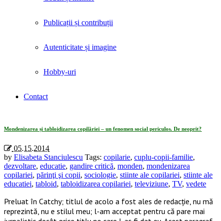
Publicații și contribuții
Autenticitate și imagine
Hobby-uri
Contact
Tag Archives: «stiinte ale educatiei»
Mondenizarea și tabloidizarea copilăriei – un fenomen social periculos. De neoprit?
05.15.2014
by
Elisabeta Stanciulescu
Tags:
copilarie
,
cuplu-copii-familie
,
dezvoltare
,
educatie
,
gandire critică
,
monden
,
mondenizarea
copilariei
,
părinţi şi copii
,
sociologie
,
stiinte ale copilariei
,
stiinte ale
educatiei
,
tabloid
,
tabloidizarea copilariei
,
televiziune
,
TV
,
vedete
Preluat în Catchy; titlul de acolo a fost ales de redacție, nu mă
reprezintă, nu e stilul meu; l-am acceptat pentru că pare mai
jurnalistic decât orice titlu pe care l-aș fi dat eu. Acest paragraf