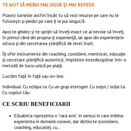
TE AJUT SĂ MERGI MAI SIGUR ȘI MAI REPEDE
​​Plasez luminile astfel încât tu să vezi resurse pe care nu le
folosești și piedici pe care ți le pui singur/ă.
Apoi te ghidez și te sprijin să înveți exact ce ai nevoie să înveți,
în primul rând din propria-ți experiență, iar apoi din experiențele
altora și din cercetarea științifică de nivel înalt.
Îți ofer instrumente din coaching, consiliere, mentorat, educație
și cercetare științifică autentică, împletite interdisciplinar într-o
metodă de lucru unică pe piață.
Lucrăm față în față sau on-line.
Individual. Cu echipa ta. Cu un grup eterogen. Cu soțul / soția ta.
Cu copilul tău.
CE SCRIU BENEFICIARII
Elisabeta reprezinta o “rara avis” in sensul in care imbina
experienta in domenii conexe, dar distincte (consiliere,
coaching, educatie), cu…