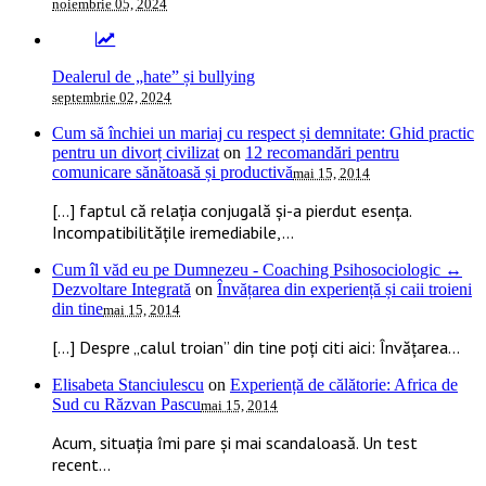
noiembrie 05, 2024
Dealerul de „hate” și bullying
septembrie 02, 2024
Cum să închiei un mariaj cu respect și demnitate: Ghid practic
pentru un divorț civilizat
on
12 recomandări pentru
comunicare sănătoasă și productivă
mai 15, 2014
[…] faptul că relația conjugală și-a pierdut esența.
Incompatibilitățile iremediabile,...
Cum îl văd eu pe Dumnezeu - Coaching Psihosociologic ↔
Dezvoltare Integrată
on
Învățarea din experiență și caii troieni
din tine
mai 15, 2014
[…] Despre „calul troian” din tine poți citi aici: Învățarea...
Elisabeta Stanciulescu
on
Experiență de călătorie: Africa de
Sud cu Răzvan Pascu
mai 15, 2014
Acum, situația îmi pare și mai scandaloasă. Un test
recent...