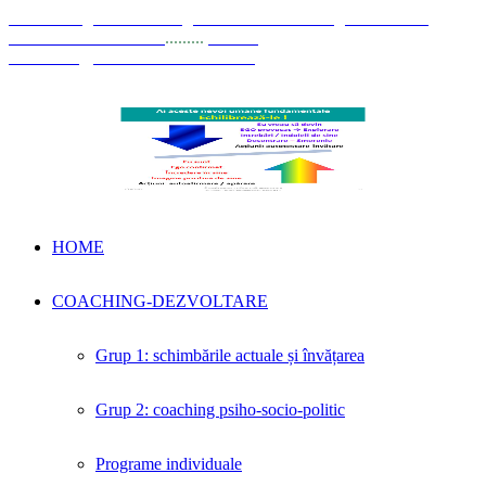
© Coaching Psihosociologic ↔ Dezvoltare Integrată modelul
Elisabeta Stănciulescu
.........
E-mail:
dezvoltare@elisabetastanciulescu.ro
HOME
COACHING-DEZVOLTARE
Grup 1: schimbările actuale și învățarea
Grup 2: coaching psiho-socio-politic
Programe individuale