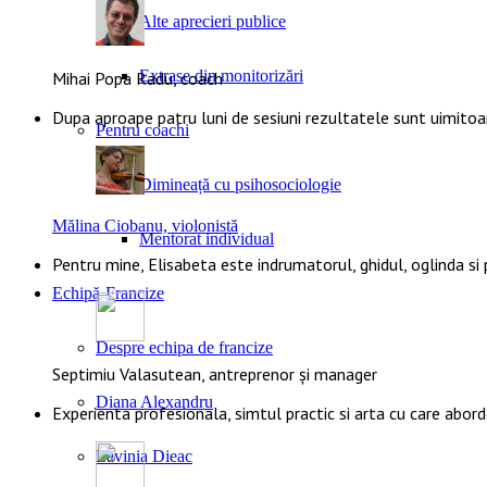
Alte aprecieri publice
Extrase din monitorizări
Mihai Popa Radu, coach
Dupa aproape patru luni de sesiuni rezultatele sunt uimito
Pentru coachi
Dimineață cu psihosociologie
Mălina Ciobanu, violonistă
Mentorat individual
Pentru mine, Elisabeta este indrumatorul, ghidul, oglinda si
Echipă-Francize
Despre echipa de francize
Septimiu Valasutean, antreprenor și manager
Diana Alexandru
Experienta profesionala, simtul practic si arta cu care abor
Lavinia Dieac