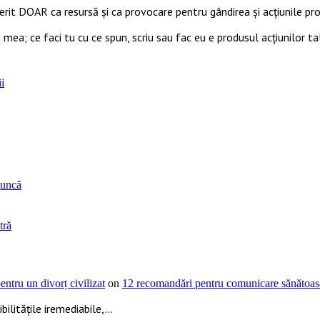
ferit DOAR ca resursă şi ca provocare pentru gândirea și acţiunile prop
 mea; ce faci tu cu ce spun, scriu sau fac eu e produsul acțiunilor ta
i
muncă
tră
ntru un divorț civilizat
on
12 recomandări pentru comunicare sănătoasă
ilitățile iremediabile,...