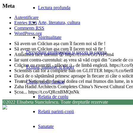
Meta
Lectura profunda
Autentificare
Arte, literatura, cultura
Entries
RSS
Comments
RSS
WordPress.org
Spiritualitate
Să avem un Crăciun așa cum îl facem noi să fie !
Să avem un Crăciun așa cum îl facem noi să fie !
Dezvoltare profesionala si succes in cariera
Atitudinea face talentul 😲 https://t.co/rwGGYeP9m4
Iar sunt contra-curentului: aș vrea să văd copii din "casele de 
Crăciun cu exerciții - plăcute :) - de limbă engleză. https://t
Echipa, manager si leader
Scientists call for a complete ban on GLITTER https://t.co/6
Dacă de o săptămână primesc aproape în fiecare zi câte o solicita
Teatrul National din Iasi, al doilea cel mai frumos din lume, in
Cuplu, copii, familie
Zaha Hadid Architects Completes China’s Newest Cultural Ce
Școa... https://t.co/QRcnBMQnNk
Relatia de cuplu
©2022 Elisabeta Stanciulescu. Toate drepturile rezervate
Relatii parinti-copii
Sanatate