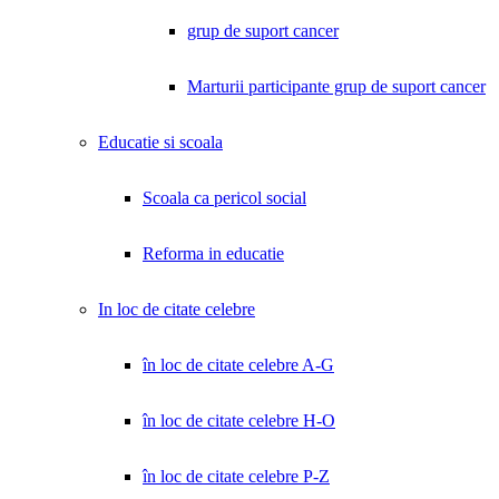
grup de suport cancer
Marturii participante grup de suport cancer
Educatie si scoala
Scoala ca pericol social
Reforma in educatie
In loc de citate celebre
în loc de citate celebre A-G
în loc de citate celebre H-O
în loc de citate celebre P-Z