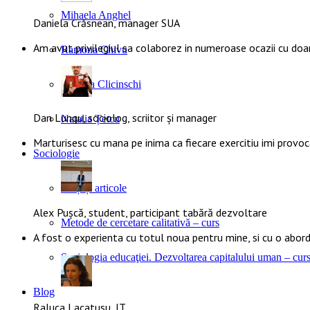
Mihaela Anghel
Daniela Crăsnean, manager SUA
Am avut privilegiul sa colaborez in numeroase ocazii cu doa
Ramona Chivu
Claudia Clicinschi
Dan Lungu, sociolog, scriitor și manager
Natalia Țetcu
Marturisesc cu mana pe inima ca fiecare exercitiu imi provoca
Sociologie
Cărți și articole
Alex Pușcă, student, participant tabără dezvoltare
Metode de cercetare calitativă – curs
A fost o experienta cu totul noua pentru mine, si cu o abo
Sociologia educaţiei. Dezvoltarea capitalului uman – cur
Blog
Raluca Lacatusu, IT