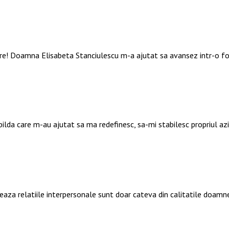
are! Doamna Elisabeta Stanciulescu m-a ajutat sa avansez intr-o f
 pilda care m-au ajutat sa ma redefinesc, sa-mi stabilesc propriul a
deaza relatiile interpersonale sunt doar cateva din calitatile doamn