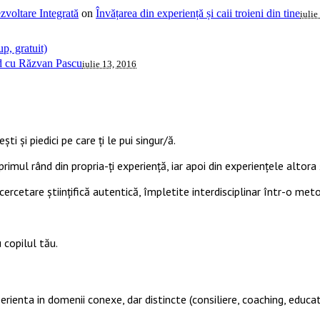
voltare Integrată
on
Învățarea din experiență și caii troieni din tine
iulie
p, gratuit)
ud cu Răzvan Pascu
iulie 13, 2016
ti și piedici pe care ți le pui singur/ă.
primul rând din propria-ți experiență, iar apoi din experiențele altora ș
cercetare științifică autentică, împletite interdisciplinar într-o met
 copilul tău.
perienta in domenii conexe, dar distincte (consiliere, coaching, educat