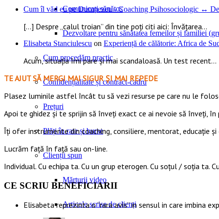
Comunicați sănătos
Cum îl văd eu pe Dumnezeu - Coaching Psihosociologic ↔ Dez
[…] Despre „calul troian” din tine poți citi aici: Învățarea...
Dezvoltare pentru sănătatea femeilor și familiei (gru
Elisabeta Stanciulescu
on
Experiență de călătorie: Africa de S
Cum procedăm practic
Acum, situația îmi pare și mai scandaloasă. Un test recent...
TE AJUT SĂ MERGI MAI SIGUR ȘI MAI REPEDE
Confidențialitate și contract-cadru
​​Plasez luminile astfel încât tu să vezi resurse pe care nu le foloseș
Prețuri
Apoi te ghidez și te sprijin să înveți exact ce ai nevoie să înveți, în 
Îți ofer instrumente din coaching, consiliere, mentorat, educație și 
Plăți în rate și burse
Lucrăm față în față sau on-line.
Clienții spun
Individual. Cu echipa ta. Cu un grup eterogen. Cu soțul / soția ta. Cu
Mărturii video
CE SCRIU BENEFICIARII
Articole scrise de clienți
Elisabeta reprezinta o “rara avis” in sensul in care imbina ex