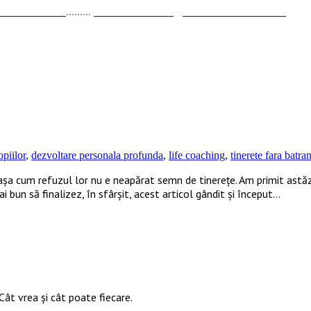
a Stănciulescu
.........
E-mail:
dezvoltare@elisabetastanciulescu.ro
opiilor
,
dezvoltare personala profunda
,
life coaching
,
tinerete fara batra
a cum refuzul lor nu e neapărat semn de tinerețe. Am primit astăzi,
 bun să finalizez, în sfârșit, acest articol gândit și început…
Cât vrea şi cât poate fiecare.