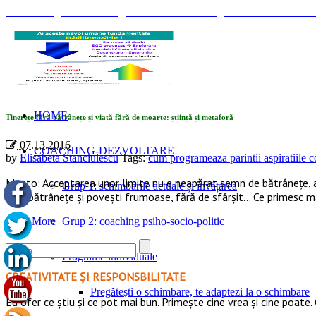
© Coaching Psihosociologic ↔ Dezvoltare Integrată modelul Elisabet
Tag Archives: «cum programeaza parintii aspiratiile copiilor»
HOME
Tinerețe fără bătrânețe și viață fără de moarte: știință și metaforă
07.13.2016
COACHING-DEZVOLTARE
by
Elisabeta Stanciulescu
Tags:
cum programeaza parintii aspiratiile c
Motto: Acceptarea unor limite nu e neapărat semn de bătrânețe, aș
Grup 1: schimbările actuale și învățarea
fără bătrânețe și povești frumoase, fără de sfârșit… Ce primesc mai
Read More
Grup 2: coaching psiho-socio-politic
Programe individuale
CREATIVITATE ȘI RESPONSBILITATE
Pregătești o schimbare, te adaptezi la o schimbare
Eu ofer ce ştiu şi ce pot mai bun. Primeşte cine vrea şi cine poate. 