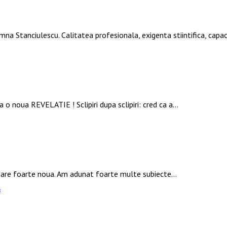
mna Stanciulescu. Calitatea profesionala, exigenta stiintifica, ca
 o noua REVELATIE ! Sclipiri dupa sclipiri: cred ca a…
rdare foarte noua. Am adunat foarte multe subiecte…
s