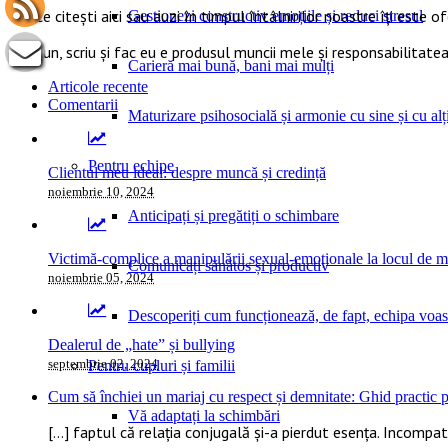
Tot ce citești aici sau auzi în timpul întâlnirilor noastre îți este o
Gestionezi constructiv emoțiile și reduci stresul
Ce spun, scriu și fac eu e produsul muncii mele și responsabilitatea
Carieră mai bună, bani mai mulți
Articole recente
Comentarii
Maturizare psihosocială și armonie cu sine și cu alți
Pentru echipe
Clientul meu ideal: despre muncă și credință
noiembrie 10, 2024
Anticipați și pregătiți o schimbare
Victimă-complice a manipulării sexual-emoționale la locul de 
Comunicați sănătos și productiv
noiembrie 05, 2024
Descoperiți cum funcționează, de fapt, echipa voas
Dealerul de „hate” și bullying
septembrie 02, 2024
Pentru cupluri și familii
Cum să închiei un mariaj cu respect și demnitate: Ghid practic pe
Vă adaptați la schimbări
[…] faptul că relația conjugală și-a pierdut esența. Incompatib