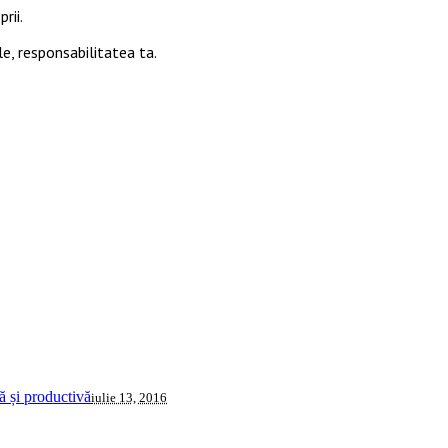
rii.
le, responsabilitatea ta.
 și productivă
iulie 13, 2016