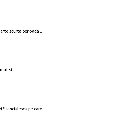
oarte scurta perioada…
zimut si…
ei Stanciulescu pe care…