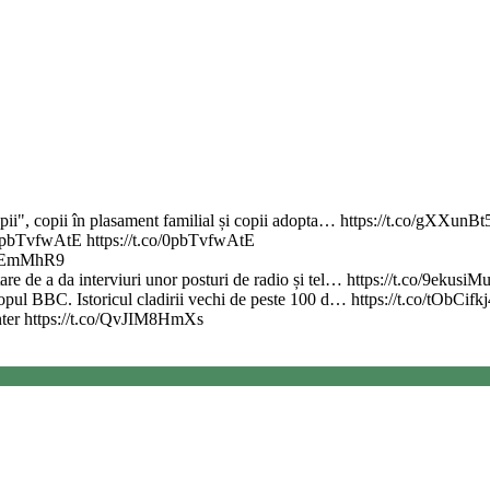
copii", copii în plasament familial și copii adopta… https://t.co/gXXunBt
.co/0pbTvfwAtE https://t.co/0pbTvfwAtE
erIEmMhR9
re de a da interviuri unor posturi de radio și tel… https://t.co/9ekusiM
 topul BBC. Istoricul cladirii vechi de peste 100 d… https://t.co/tObCifk
nter https://t.co/QvJIM8HmXs