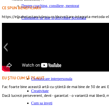
Despre coaching, consiliere, mentorat
CE SPUN BENEFICIARII
https://elisabetastanciulescu.ro/dezvoltare-integrata-metoda-el
Cunoastere de sine si dezvoltare personala
Aspiratii, valori si nevoi umane fundamentale
Inteligenta emotionala
Increderea in sine
Psihologie pozitiva aplicata
EU ȘTIU CUM SĂ TE AJUT
Comunicare interpersonala
Fac foarte bine această artă-cu-știintă de mai bine de 30 de ani. E
Creativitate
Dacă lucrezi perseverent, devii - garantat - o variantă mai liberă,
Cum sa inveti