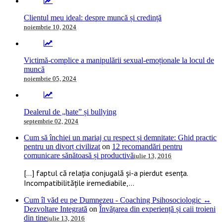
Clientul meu ideal: despre muncă și credință
noiembrie 10, 2024
Victimă-complice a manipulării sexual-emoționale la locul de
muncă
noiembrie 05, 2024
Dealerul de „hate” și bullying
septembrie 02, 2024
Cum să închiei un mariaj cu respect și demnitate: Ghid practic
pentru un divorț civilizat
on
12 recomandări pentru
comunicare sănătoasă și productivă
iulie 13, 2016
[…] faptul că relația conjugală și-a pierdut esența.
Incompatibilitățile iremediabile,...
Cum îl văd eu pe Dumnezeu - Coaching Psihosociologic ↔
Dezvoltare Integrată
on
Învățarea din experiență și caii troieni
din tine
iulie 13, 2016