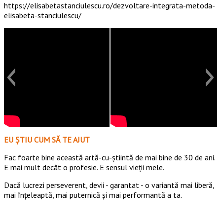
https://elisabetastanciulescu.ro/dezvoltare-integrata-metoda-
elisabeta-stanciulescu/
EU ȘTIU CUM SĂ TE AJUT
Fac foarte bine această artă-cu-știintă de mai bine de 30 de ani.
E mai mult decât o profesie. E sensul vieții mele.
Dacă lucrezi perseverent, devii - garantat - o variantă mai liberă,
mai înțeleaptă, mai puternică și mai performantă a ta.