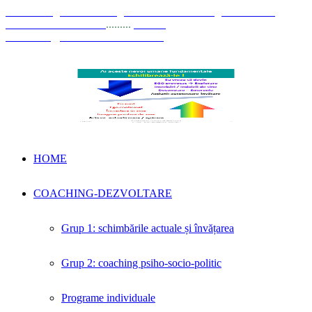
© Coaching Psihosociologic ↔ Dezvoltare Integrată modelul
Elisabeta Stănciulescu
.........
E-mail:
dezvoltare@elisabetastanciulescu.ro
HOME
COACHING-DEZVOLTARE
Grup 1: schimbările actuale și învățarea
Grup 2: coaching psiho-socio-politic
Programe individuale