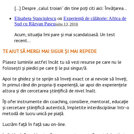
[…] Despre „calul troian” din tine poți citi aici: Învățarea...
Elisabeta Stanciulescu
on
Experiență de călătorie: Africa de
Sud cu Răzvan Pascu
iulie 13, 2016
Acum, situația îmi pare și mai scandaloasă. Un test
recent...
TE AJUT SĂ MERGI MAI SIGUR ȘI MAI REPEDE
​​Plasez luminile astfel încât tu să vezi resurse pe care nu le
folosești și piedici pe care ți le pui singur/ă.
Apoi te ghidez și te sprijin să înveți exact ce ai nevoie să înveți,
în primul rând din propria-ți experiență, iar apoi din experiențele
altora și din cercetarea științifică de nivel înalt.
Îți ofer instrumente din coaching, consiliere, mentorat, educație
și cercetare științifică autentică, împletite interdisciplinar într-o
metodă de lucru unică pe piață.
Lucrăm față în față sau on-line.