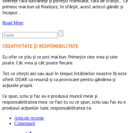
tinerețe fără bătrânețe și povești frumoase, fără de sfârșit… Ce
primesc mai bun să finalizez, în sfârșit, acest articol gândit și
început…
Read More
CREATIVITATE ȘI RESPONSBILITATE
Eu ofer ce ştiu şi ce pot mai bun. Primeşte cine vrea şi cine
poate. Cât vrea şi cât poate fiecare.
Tot ce citești aici sau auzi în timpul întâlnirilor noastre îți este
oferit DOAR ca resursă şi ca provocare pentru gândirea și
acţiunile proprii.
Ce spun, scriu și fac eu e produsul muncii mele și
responsabilitatea mea; ce faci tu cu ce spun, scriu sau fac eu e
produsul acțiunilor tale, responsabilitatea ta.
Articole recente
Comentarii