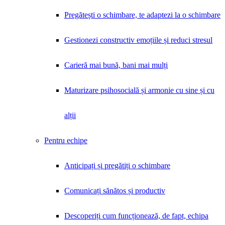
Pregătești o schimbare, te adaptezi la o schimbare
Gestionezi constructiv emoțiile și reduci stresul
Carieră mai bună, bani mai mulți
Maturizare psihosocială și armonie cu sine și cu
alții
Pentru echipe
Anticipați și pregătiți o schimbare
Comunicați sănătos și productiv
Descoperiți cum funcționează, de fapt, echipa