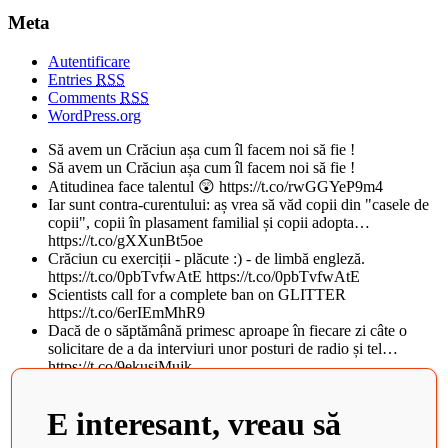
Meta
Autentificare
Entries
RSS
Comments
RSS
WordPress.org
Să avem un Crăciun așa cum îl facem noi să fie !
Să avem un Crăciun așa cum îl facem noi să fie !
Atitudinea face talentul 😲 https://t.co/rwGGYeP9m4
Iar sunt contra-curentului: aș vrea să văd copii din "casele de
copii", copii în plasament familial și copii adopta…
https://t.co/gXXunBt5oe
Crăciun cu exerciții - plăcute :) - de limbă engleză.
https://t.co/0pbTvfwAtE https://t.co/0pbTvfwAtE
Scientists call for a complete ban on GLITTER
https://t.co/6erIEmMhR9
Dacă de o săptămână primesc aproape în fiecare zi câte o
solicitare de a da interviuri unor posturi de radio și tel…
https://t.co/9ekusiMujk
Teatrul National din Iasi, al doilea cel mai frumos din lume, in
topul BBC. Istoricul cladirii vechi de peste 100 d…
E interesant, vreau să
https://t.co/tObCifkj49
Zaha Hadid Architects Completes China’s Newest Cultural