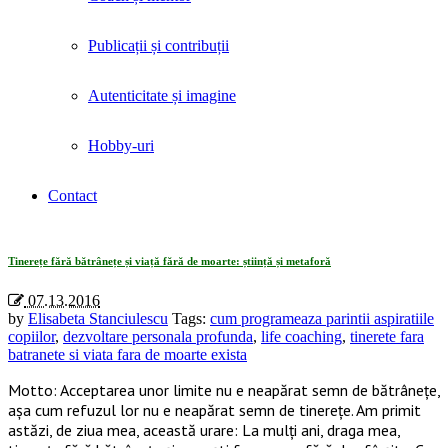
Publicații și contribuții
Autenticitate și imagine
Hobby-uri
Contact
Tag Archives: «tinerete fara batranete si viata fara de moarte exista»
Tinerețe fără bătrânețe și viață fără de moarte: știință și metaforă
07.13.2016
by
Elisabeta Stanciulescu
Tags:
cum programeaza parintii aspiratiile
copiilor
,
dezvoltare personala profunda
,
life coaching
,
tinerete fara
batranete si viata fara de moarte exista
Motto: Acceptarea unor limite nu e neapărat semn de bătrânețe,
așa cum refuzul lor nu e neapărat semn de tinerețe. Am primit
astăzi, de ziua mea, această urare: La mulți ani, draga mea,