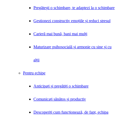
Pregătești o schimbare, te adaptezi la o schimbare
Gestionezi constructiv emoțiile și reduci stresul
Carieră mai bună, bani mai mulți
Maturizare psihosocială și armonie cu sine și cu
alții
Pentru echipe
Anticipați și pregătiți o schimbare
Comunicați sănătos și productiv
Descoperiți cum funcționează, de fapt, echipa