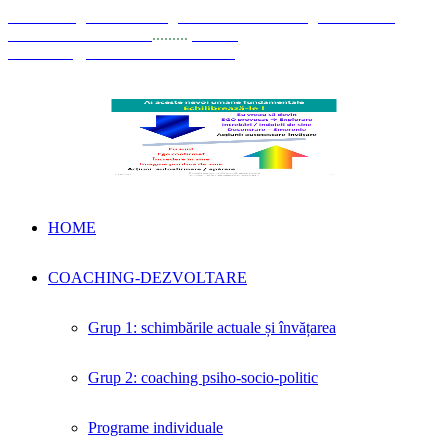
© Coaching Psihosociologic ↔ Dezvoltare Integrată modelul
Elisabeta Stănciulescu
.........
E-mail:
dezvoltare@elisabetastanciulescu.ro
HOME
COACHING-DEZVOLTARE
Grup 1: schimbările actuale și învățarea
Grup 2: coaching psiho-socio-politic
Programe individuale