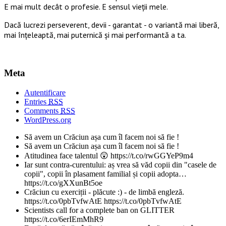
E mai mult decât o profesie. E sensul vieții mele.
Dacă lucrezi perseverent, devii - garantat - o variantă mai liberă,
mai înțeleaptă, mai puternică și mai performantă a ta.
Meta
Autentificare
Entries
RSS
Comments
RSS
WordPress.org
Să avem un Crăciun așa cum îl facem noi să fie !
Să avem un Crăciun așa cum îl facem noi să fie !
Atitudinea face talentul 😲 https://t.co/rwGGYeP9m4
Iar sunt contra-curentului: aș vrea să văd copii din "casele de
copii", copii în plasament familial și copii adopta…
https://t.co/gXXunBt5oe
Crăciun cu exerciții - plăcute :) - de limbă engleză.
https://t.co/0pbTvfwAtE https://t.co/0pbTvfwAtE
Scientists call for a complete ban on GLITTER
https://t.co/6erIEmMhR9