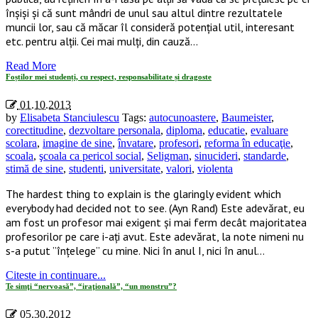
înșiși și că sunt mândri de unul sau altul dintre rezultatele
muncii lor, sau că măcar îl consideră potențial util, interesant
etc. pentru alții. Cei mai mulți, din cauză…
Read More
Foștilor mei studenți, cu respect, responsabilitate și dragoste
01.10.2013
by
Elisabeta Stanciulescu
Tags:
autocunoastere
,
Baumeister
,
corectitudine
,
dezvoltare personala
,
diploma
,
educatie
,
evaluare
scolara
,
imagine de sine
,
învatare
,
profesori
,
reforma în educaţie
,
scoala
,
şcoala ca pericol social
,
Seligman
,
sinucideri
,
standarde
,
stimă de sine
,
studenti
,
universitate
,
valori
,
violenta
The hardest thing to explain is the glaringly evident which
everybody had decided not to see. (Ayn Rand) Este adevărat, eu
am fost un profesor mai exigent și mai ferm decât majoritatea
profesorilor pe care i-ați avut. Este adevărat, la note nimeni nu
s-a putut ”înțelege” cu mine. Nici în anul I, nici în anul…
Citeste in continuare...
Te simţi “nervoasă”, “iraţională”, “un monstru”?
05.30.2012