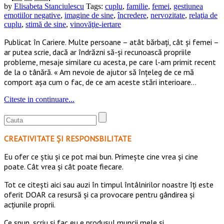
by
Elisabeta Stanciulescu
Tags:
cuplu
,
familie
,
femei
,
gestiunea
emotiilor negative
,
imagine de sine
,
încredere
,
nervozitate
,
relaţia de
cuplu
,
stimă de sine
,
vinovăţie-iertare
Publicat în Cariere. Multe persoane – atât bărbaţi, cât şi femei –
ar putea scrie, dacă ar îndrăzni să-şi recunoască propriile
probleme, mesaje similare cu acesta, pe care l-am primit recent
de la o tânără. « Am nevoie de ajutor să înţeleg de ce mă
comport aşa cum o fac, de ce am aceste stări interioare…
Citeste in continuare...
CREATIVITATE ȘI RESPONSBILITATE
Eu ofer ce ştiu şi ce pot mai bun. Primeşte cine vrea şi cine
poate. Cât vrea şi cât poate fiecare.
Tot ce citești aici sau auzi în timpul întâlnirilor noastre îți este
oferit DOAR ca resursă şi ca provocare pentru gândirea și
acţiunile proprii.
Ce spun, scriu și fac eu e produsul muncii mele și