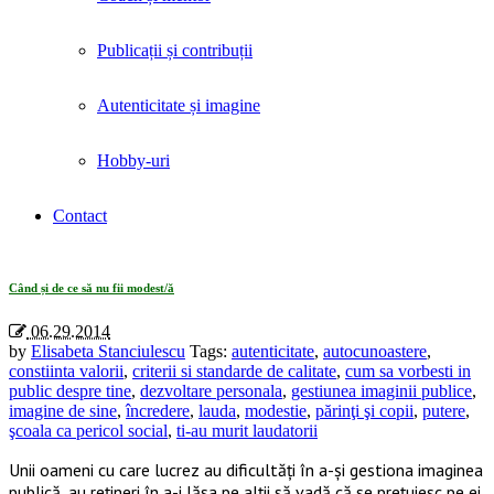
Publicații și contribuții
Autenticitate și imagine
Hobby-uri
Contact
Tag Archives: «imagine de sine»
Când și de ce să nu fii modest/ă
06.29.2014
by
Elisabeta Stanciulescu
Tags:
autenticitate
,
autocunoastere
,
constiinta valorii
,
criterii si standarde de calitate
,
cum sa vorbesti in
public despre tine
,
dezvoltare personala
,
gestiunea imaginii publice
,
imagine de sine
,
încredere
,
lauda
,
modestie
,
părinţi şi copii
,
putere
,
şcoala ca pericol social
,
ti-au murit laudatorii
Unii oameni cu care lucrez au dificultăți în a-și gestiona imaginea
publică, au rețineri în a-i lăsa pe alții să vadă că se prețuiesc pe ei