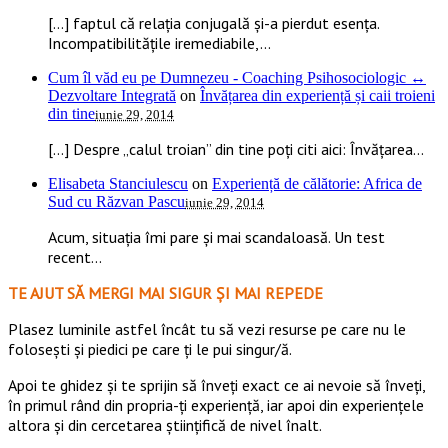
[…] faptul că relația conjugală și-a pierdut esența.
Incompatibilitățile iremediabile,...
Cum îl văd eu pe Dumnezeu - Coaching Psihosociologic ↔
Dezvoltare Integrată
on
Învățarea din experiență și caii troieni
din tine
iunie 29, 2014
[…] Despre „calul troian” din tine poți citi aici: Învățarea...
Elisabeta Stanciulescu
on
Experiență de călătorie: Africa de
Sud cu Răzvan Pascu
iunie 29, 2014
Acum, situația îmi pare și mai scandaloasă. Un test
recent...
TE AJUT SĂ MERGI MAI SIGUR ȘI MAI REPEDE
​​Plasez luminile astfel încât tu să vezi resurse pe care nu le
folosești și piedici pe care ți le pui singur/ă.
Apoi te ghidez și te sprijin să înveți exact ce ai nevoie să înveți,
în primul rând din propria-ți experiență, iar apoi din experiențele
altora și din cercetarea științifică de nivel înalt.