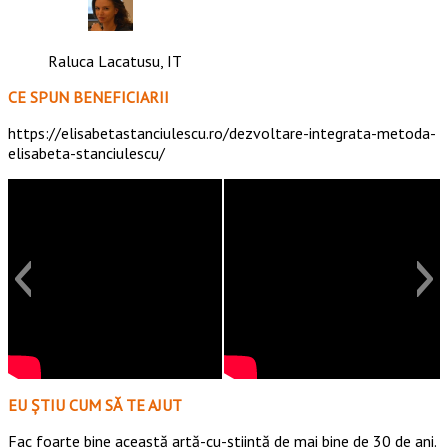
Raluca Lacatusu, IT
CE SPUN BENEFICIARII
https://elisabetastanciulescu.ro/dezvoltare-integrata-metoda-
elisabeta-stanciulescu/
EU ȘTIU CUM SĂ TE AJUT
Fac foarte bine această artă-cu-știintă de mai bine de 30 de ani.