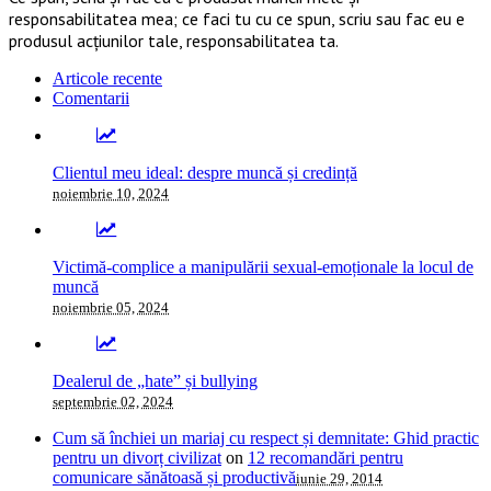
responsabilitatea mea; ce faci tu cu ce spun, scriu sau fac eu e
produsul acțiunilor tale, responsabilitatea ta.
Articole recente
Comentarii
Clientul meu ideal: despre muncă și credință
noiembrie 10, 2024
Victimă-complice a manipulării sexual-emoționale la locul de
muncă
noiembrie 05, 2024
Dealerul de „hate” și bullying
septembrie 02, 2024
Cum să închiei un mariaj cu respect și demnitate: Ghid practic
pentru un divorț civilizat
on
12 recomandări pentru
comunicare sănătoasă și productivă
iunie 29, 2014