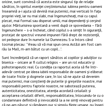
oricine, sunt convinsă că acesta este singurul tip de relație
sănătos, în spiritul esenței creștinismului: iubirea pentru oameni
înseamnă a-i ajuta să devină mai puternici, mai verticali în fața
propriei vieți, iar nu mai slabi, mai îngenuncheați, mai cu capul
plecat, mai formal sau disperat umili, mai dependenți și cerșind
ajutor. Mărturisirea spontană a venit după ce spovedania – fără
îngenunchere – s-a încheiat, când copilul s-a simțit în siguranță,
protejat de spectrul vreunei impuneri fără drept de rezistență,
ori pedepse dure în numele lui Dumnezeu. S-a întors când
tocmai plecau: ”Vreau să vă mai spun ceva. Astăzi am fost cam
rău la Mall, m-am bătut cu un copil…”.
Sunt încredințată că un raport sănătos al copiilor și adulților cu
biserica – oricare ar fi cultul religios – are un rol educativ și
psihoterapeutic real. Cu condiția ca raportul acela să fie într-
adevăr centrat pe ideea iubirii responsabile de oameni și eliberat
de toate fricile și dogmele care, în loc să ne ajute să devenim
mai puternici, mai conștienți de puterile și greșelile noastre, mai
responsabili pentru faptele noastre, ne sabotează puterea,
autenticitatea, onestitatea, atenția acordată celuilalt și
acceptarea celuilalt diferit, responsabilitatea, înlocuindu-le cu o
condamnare definitivă și irevocabilă la a ne simți vinovați pentru
că ne-am născut și rămânem pur și simplu ființe umane, nu îngeri