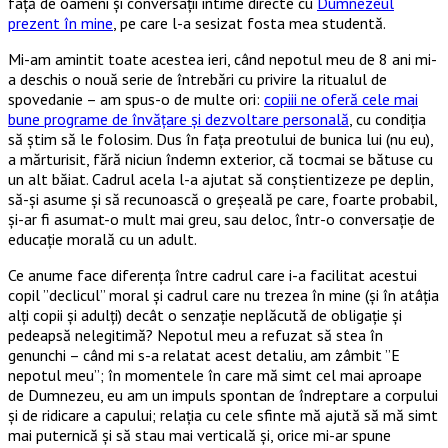
față de oameni și conversații intime directe cu
Dumnezeul
prezent în mine
, pe care l-a sesizat fosta mea studentă.
Mi-am amintit toate acestea ieri, când nepotul meu de 8 ani mi-
a deschis o nouă serie de întrebări cu privire la ritualul de
spovedanie – am spus-o de multe ori:
copiii ne oferă cele mai
bune programe de învățare și dezvoltare personală
, cu condiția
să știm să le folosim. Dus în fața preotului de bunica lui (nu eu),
a mărturisit, fără niciun îndemn exterior, că tocmai se bătuse cu
un alt băiat. Cadrul acela l-a ajutat să conștientizeze pe deplin,
să-și asume și să recunoască o greșeală pe care, foarte probabil,
și-ar fi asumat-o mult mai greu, sau deloc, într-o conversație de
educație morală cu un adult.
Ce anume face diferența între cadrul care i-a facilitat acestui
copil ”declicul” moral și cadrul care nu trezea în mine (și în atâția
alți copii și adulți) decât o senzație neplăcută de obligație și
pedeapsă nelegitimă? Nepotul meu a refuzat să stea în
genunchi – când mi s-a relatat acest detaliu, am zâmbit ”E
nepotul meu”; în momentele în care mă simt cel mai aproape
de Dumnezeu, eu am un impuls spontan de îndreptare a corpului
și de ridicare a capului; relația cu cele sfinte mă ajută să mă simt
mai puternică și să stau mai verticală și, orice mi-ar spune