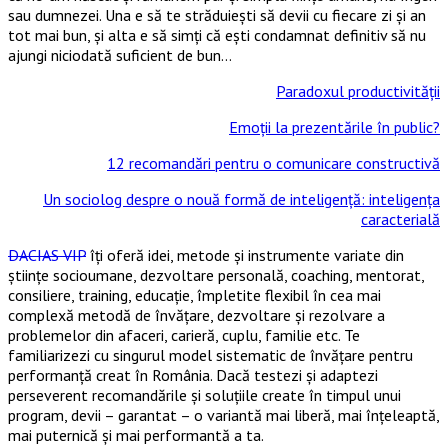
sau dumnezei. Una e să te străduiești să devii cu fiecare zi și an
tot mai bun, și alta e să simți că ești condamnat definitiv să nu
ajungi niciodată suficient de bun…
Paradoxul productivității
Emoții la prezentările în public?
12 recomandări pentru o comunicare constructivă
Un sociolog despre o nouă formă de inteligenţă: inteligenţa
caracterială
DACIAS VIP
îți oferă idei, metode și instrumente variate din
științe socioumane, dezvoltare personală, coaching, mentorat,
consiliere, training, educație, împletite flexibil în cea mai
complexă metodă de învățare, dezvoltare și rezolvare a
problemelor din afaceri, carieră, cuplu, familie etc. Te
familiarizezi cu singurul model sistematic de învățare pentru
performanță creat în România. Dacă testezi și adaptezi
perseverent recomandările și soluțiile create în timpul unui
program, devii – garantat – o variantă mai liberă, mai înțeleaptă,
mai puternică și mai performantă a ta.