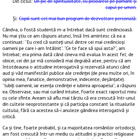
Din ciclul:
Un pic de spiritualitate, cu picioarele pe pământ și
capul pe umeri.
Și:
Copiii sunt cel mai bun program de dezvoltare personală.
Cândva, o fostă studentă m-a întrebat dacă sunt credincioasă.
Nu mai știu ce am răspuns atunci, însă îmi amintesc că ea a
continuat: ”Eu cred că sunteți unul dintre cei mai credincioși
oameni pe care i-am întâlnit”. ”Ce te face să spui asta?”, am
întrebat; era prima dată când cineva mă evalua în acest fel; de
obicei, cei din jur mă consideră mai degrabă atee, pentru că am
întotdeauna o atitudine interogativă și rezervată atunci când
aud și văd manifestări publice ale credinței (de prea multe ori, în
opinia mea, fanatice, demonstrative, indecente, deșănțate).
”Iubiți oamenii, iar esența credinței e iubirea aproapelui”, a răspuns
ea. Observase, sau mai curând intuise, foarte exact raportul meu
cu cele sfinte. Aveam să aflu mai târziu că era crescută într-unul
din cultele neoprotestante și că participa constant la ritualurile
cultului, fără ca acestea să-i anuleze gândirea interogativă și
critică.
Ca și tine, foarte probabil, și ca majoritatea românilor ortodocși,
am fost crescută într-un mediu cu atitudini și practici religioase