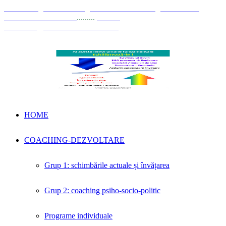
© Coaching Psihosociologic ↔ Dezvoltare Integrată modelul
Elisabeta Stănciulescu
.........
E-mail:
dezvoltare@elisabetastanciulescu.ro
HOME
COACHING-DEZVOLTARE
Grup 1: schimbările actuale și învățarea
Grup 2: coaching psiho-socio-politic
Programe individuale