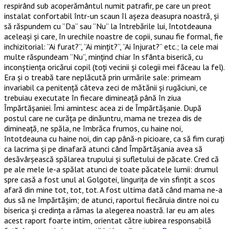
respirând sub acoperământul numit patrafir, pe care un preot
instalat confortabil într-un scaun îl așeza deasupra noastră, și
să răspundem cu ”Da” sau ”Nu” la întrebările lui, întotdeauna
aceleași și care, în urechile noastre de copii, sunau fie formal, fie
inchizitorial: ”Ai furat?”, ”Ai mințit?”, ”Ai înjurat?” etc.; la cele mai
multe răspundeam ”Nu”, mințind chiar în sfânta biserică, cu
inconștiența oricărui copil (toți vecinii și colegii mei făceau la fel).
Era și o treabă tare neplăcută prin urmările sale: primeam
invariabil ca penitență câteva zeci de mătănii și rugăciuni, ce
trebuiau executate în fiecare dimineață până în ziua
Împărtășaniei. Îmi amintesc acea zi de Împărtășanie. După
postul care ne curăța pe dinăuntru, mama ne trezea dis de
dimineață, ne spăla, ne îmbrăca frumos, cu haine noi,
întotdeauna cu haine noi, din cap până-n picioare, ca să fim curați
ca lacrima și pe dinafară atunci când Împărtășania avea să
desăvârșească spălarea trupului și sufletului de păcate. Cred că
pe ale mele le-a spălat atunci de toate păcatele lumii: drumul
spre casă a fost unul al Golgotei, lingurița de vin sfințit a scos
afară din mine tot, tot, tot. A fost ultima dată când mama ne-a
dus să ne împărtășim; de atunci, raportul fiecăruia dintre noi cu
biserica și credința a rămas la alegerea noastră. Iar eu am ales
acest raport foarte intim, orientat către iubirea responsabilă