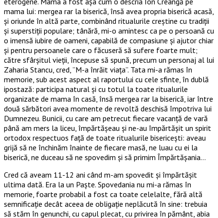
eterogene. Mama a fost așa cum o descria Ion Creangă pe
mama lui: mergea rar la biserică, însă avea propria biserică acasă,
și oriunde în altă parte, combinând ritualurile creștine cu tradiții
și superstiții populare; tânără, mi-o amintesc ca pe o persoană cu
o imensă iubire de oameni, capabilă de compasiune și ajutor chiar
și pentru persoanele care o făcuseră să sufere foarte mult;
către sfârșitul vieții, începuse să spună, precum un personaj al lui
Zaharia Stancu, cred, ”M-a înrăit viața”. Tata mi-a rămas în
memorie, sub acest aspect al raportului cu cele sfinte, în dublă
ipostază: participa natural și cu totul la toate ritualurile
organizate de mama în casă, însă mergea rar la biserică, iar între
două sărbători avea momente de revoltă deschisă împotriva lui
Dumnezeu. Bunicii, cu care am petrecut fiecare vacanță de vară
până am mers la liceu, împărtășeau și ne-au împărtășit un spirit
ortodox respectuos față de toate ritualurile bisericești: aveau
grijă să ne închinăm înainte de fiecare masă, ne luau cu ei la
biserică, ne duceau să ne spovedim și să primim Împărtășania…
Cred că aveam 11-12 ani când m-am spovedit și împărtășit
ultima dată. Era la un Paște. Spovedania nu mi-a rămas în
memorie, foarte probabil a fost ca toate celelalte, fără altă
semnificație decât aceea de obligație neplăcută în sine: trebuia
să stăm în genunchi, cu capul plecat, cu privirea în pământ, abia