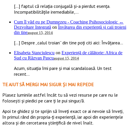
[…] faptul că relația conjugală și-a pierdut esența.
Incompatibilitățile iremediabile,...
Cum îl văd eu pe Dumnezeu - Coaching Psihosociologic ↔
Dezvoltare Integrată
on
Învățarea din experiență și caii troieni
din tine
august 15, 2014
[…] Despre „calul troian” din tine poți citi aici: Învățarea...
Elisabeta Stanciulescu
on
Experiență de călătorie: Africa de
Sud cu Răzvan Pascu
august 15, 2014
Acum, situația îmi pare și mai scandaloasă. Un test
recent...
TE AJUT SĂ MERGI MAI SIGUR ȘI MAI REPEDE
​​Plasez luminile astfel încât tu să vezi resurse pe care nu le
folosești și piedici pe care ți le pui singur/ă.
Apoi te ghidez și te sprijin să înveți exact ce ai nevoie să înveți,
în primul rând din propria-ți experiență, iar apoi din experiențele
altora și din cercetarea științifică de nivel înalt.