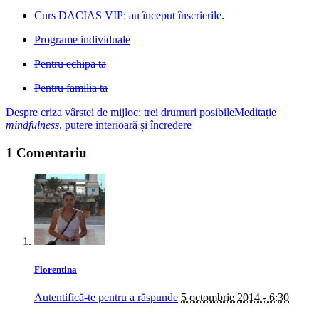
Curs DACIAS VIP: au început înscrierile
.
Programe individuale
Pentru echipa ta
Pentru familia ta
Despre criza vârstei de mijloc: trei drumuri posibile
Meditație
mindfulness
, putere interioară și încredere
1 Comentariu
Florentina
Autentifică-te pentru a răspunde
5 octombrie 2014 - 6:30