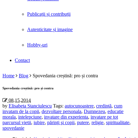
Publicații și contribuții
Autenticitate și imagine
Hobby-uri
Contact
Home
Blog
Spovedania creștină: pro și contra
Spovedania creștină: pro și contra
08.15.2014
by
Elisabeta Stanciulescu
Tags:
autocunoastere
,
credinţă
,
cum
invatam de la copii
,
dezvoltare personala
,
Dumnezeu
,
educatie
morala
,
intelepciune
,
invatare din experienta
,
invatare pe tot
parcursul vietii
,
iubire
,
părinţi şi copii
,
putere
,
religie
,
spiritualitate
,
spovedanie