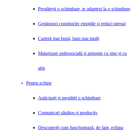
Pregătești o schimbare, te adaptezi la o schimbare
Gestionezi constructiv emoțiile și reduci stresul
Carieră mai bună, bani mai mulți
Maturizare psihosocială și armonie cu sine și cu
alții
Pentru echipe
Anticipați și pregătiți o schimbare
Comunicați sănătos și productiv
Descoperiți cum funcționează, de fapt, echipa