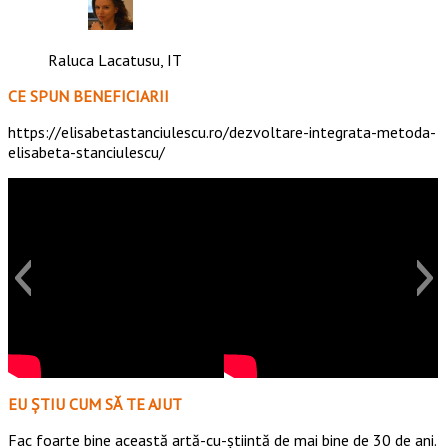
Raluca Lacatusu, IT
CE SPUN BENEFICIARII
https://elisabetastanciulescu.ro/dezvoltare-integrata-metoda-
elisabeta-stanciulescu/
EU ȘTIU CUM SĂ TE AJUT
Fac foarte bine această artă-cu-știintă de mai bine de 30 de ani.