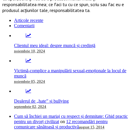
responsabilitatea mea; ce faci tu cu ce spun, scriu sau fac eu e
produsul acțiunilor tale, responsabilitatea ta.
Articole recente
Comentarii
Clientul meu ideal: despre muncă și credință
noiembrie 10, 2024
Victimă-complice a manipulării sexual-emoționale la locul de
muncă
noiembrie 05, 2024
Dealerul de „hate” și bullying
septembrie 02, 2024
Cum să închiei un mariaj cu respect și demnitate: Ghid practic
pentru un divorț civilizat
on
12 recomandări pentru
comunicare sănătoasă și productivă
august 15, 2014