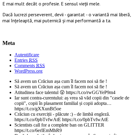
E mai mult decât o profesie. E sensul vieții mele.
Dacă lucrezi perseverent, devii - garantat - o variantă mai liberă,
mai înțeleaptă, mai puternică și mai performantă a ta.
Meta
Autentificare
Entries
RSS
Comments
RSS
WordPress.org
Să avem un Crăciun așa cum îl facem noi să fie !
Să avem un Crăciun așa cum îl facem noi să fie !
Atitudinea face talentul 😲 https://t.co/rwGGYeP9m4
Iar sunt contra-curentului: aș vrea să văd copii din "casele de
copii", copii în plasament familial și copii adopta…
https://t.co/gXXunBt5oe
Crăciun cu exerciții - plăcute :) - de limbă engleză.
https://t.co/0pbTvfwAtE https://t.co/0pbTvfwAtE
Scientists call for a complete ban on GLITTER
https://t.co/6erIEmMhR9