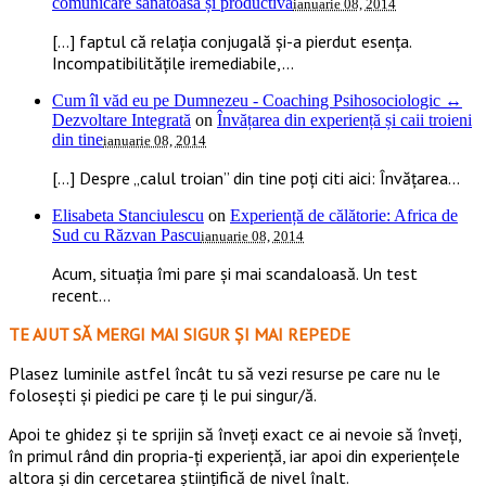
comunicare sănătoasă și productivă
ianuarie 08, 2014
[…] faptul că relația conjugală și-a pierdut esența.
Incompatibilitățile iremediabile,...
Cum îl văd eu pe Dumnezeu - Coaching Psihosociologic ↔
Dezvoltare Integrată
on
Învățarea din experiență și caii troieni
din tine
ianuarie 08, 2014
[…] Despre „calul troian” din tine poți citi aici: Învățarea...
Elisabeta Stanciulescu
on
Experiență de călătorie: Africa de
Sud cu Răzvan Pascu
ianuarie 08, 2014
Acum, situația îmi pare și mai scandaloasă. Un test
recent...
TE AJUT SĂ MERGI MAI SIGUR ȘI MAI REPEDE
​​Plasez luminile astfel încât tu să vezi resurse pe care nu le
folosești și piedici pe care ți le pui singur/ă.
Apoi te ghidez și te sprijin să înveți exact ce ai nevoie să înveți,
în primul rând din propria-ți experiență, iar apoi din experiențele
altora și din cercetarea științifică de nivel înalt.