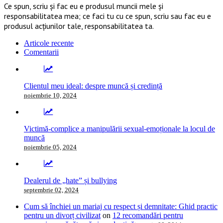
Ce spun, scriu și fac eu e produsul muncii mele și
responsabilitatea mea; ce faci tu cu ce spun, scriu sau fac eu e
produsul acțiunilor tale, responsabilitatea ta.
Articole recente
Comentarii
Clientul meu ideal: despre muncă și credință
noiembrie 10, 2024
Victimă-complice a manipulării sexual-emoționale la locul de
muncă
noiembrie 05, 2024
Dealerul de „hate” și bullying
septembrie 02, 2024
Cum să închiei un mariaj cu respect și demnitate: Ghid practic
pentru un divorț civilizat
on
12 recomandări pentru