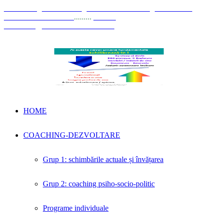
© Coaching Psihosociologic ↔ Dezvoltare Integrată modelul
Elisabeta Stănciulescu
.........
E-mail:
dezvoltare@elisabetastanciulescu.ro
HOME
COACHING-DEZVOLTARE
Grup 1: schimbările actuale și învățarea
Grup 2: coaching psiho-socio-politic
Programe individuale