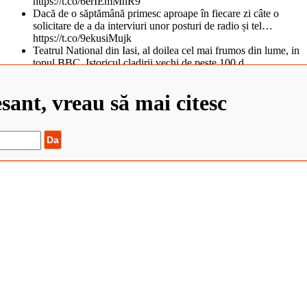
https://t.co/6erIEmMhR9
Dacă de o săptămână primesc aproape în fiecare zi câte o
solicitare de a da interviuri unor posturi de radio și tel…
https://t.co/9ekusiMujk
Teatrul National din Iasi, al doilea cel mai frumos din lume, in
topul BBC. Istoricul cladirii vechi de peste 100 d…
https://t.co/tObCifkj49
Zaha Hadid Architects Completes China’s Newest Cultural
esant, vreau să mai citesc
Center https://t.co/QvJIM8HmXs
Școa... https://t.co/QRcnBMQnNk
©2022 Elisabeta Stanciulescu. Toate drepturile rezervate