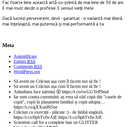
Fac foarte bine această artă-cu-știintă de mai bine de 30 de ani.
E mai mult decât o profesie. E sensul vieții mele.
Dacă lucrezi perseverent, devii - garantat - o variantă mai liberă,
mai înțeleaptă, mai puternică și mai performantă a ta.
Meta
Autentificare
Entries
RSS
Comments
RSS
WordPress.org
Să avem un Crăciun așa cum îl facem noi să fie !
Să avem un Crăciun așa cum îl facem noi să fie !
Atitudinea face talentul 😲 https://t.co/rwGGYeP9m4
Iar sunt contra-curentului: aș vrea să văd copii din "casele de
copii", copii în plasament familial și copii adopta…
https://t.co/gXXunBt5oe
Crăciun cu exerciții - plăcute :) - de limbă engleză.
https://t.co/0pbTvfwAtE https://t.co/0pbTvfwAtE
Scientists call for a complete ban on GLITTER