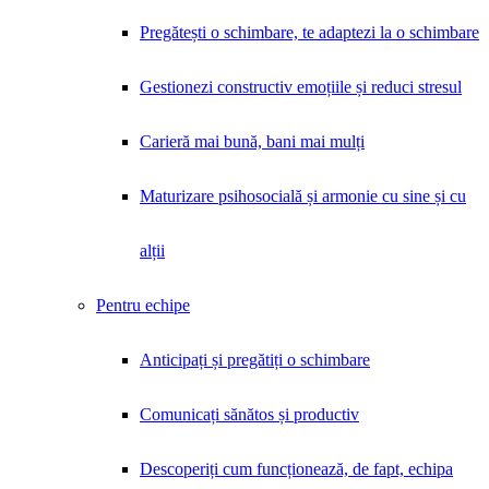
Pregătești o schimbare, te adaptezi la o schimbare
Gestionezi constructiv emoțiile și reduci stresul
Carieră mai bună, bani mai mulți
Maturizare psihosocială și armonie cu sine și cu
alții
Pentru echipe
Anticipați și pregătiți o schimbare
Comunicați sănătos și productiv
Descoperiți cum funcționează, de fapt, echipa