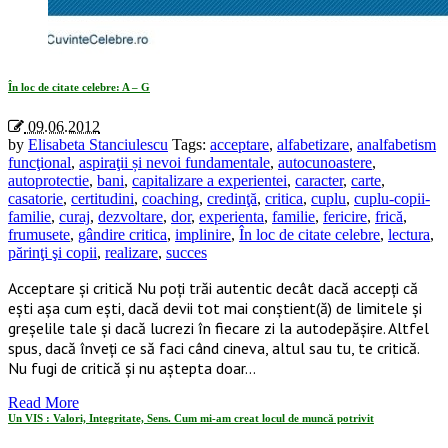
În loc de citate celebre: A – G
09.06.2012
by
Elisabeta Stanciulescu
Tags:
acceptare
,
alfabetizare
,
analfabetism
funcţional
,
aspiraţii și nevoi fundamentale
,
autocunoastere
,
autoprotectie
,
bani
,
capitalizare a experientei
,
caracter
,
carte
,
casatorie
,
certitudini
,
coaching
,
credinţă
,
critica
,
cuplu
,
cuplu-copii-
familie
,
curaj
,
dezvoltare
,
dor
,
experienta
,
familie
,
fericire
,
frică
,
frumusete
,
gândire critica
,
implinire
,
În loc de citate celebre
,
lectura
,
părinţi şi copii
,
realizare
,
succes
Acceptare și critică Nu poți trăi autentic decât dacă accepți că
ești așa cum ești, dacă devii tot mai conștient(ă) de limitele și
greșelile tale și dacă lucrezi în fiecare zi la autodepășire. Altfel
spus, dacă înveți ce să faci când cineva, altul sau tu, te critică.
Nu fugi de critică și nu aștepta doar…
Read More
Un VIS : Valori, Integritate, Sens. Cum mi-am creat locul de muncă potrivit