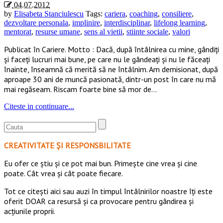
04.07.2012
by
Elisabeta Stanciulescu
Tags:
cariera
,
coaching
,
consiliere
,
dezvoltare personala
,
implinire
,
interdisciplinar
,
lifelong learning
,
mentorat
,
resurse umane
,
sens al vietii
,
stiinte sociale
,
valori
Publicat în Cariere. Motto : Dacă, după întâlnirea cu mine, gândiţi
şi faceţi lucruri mai bune, pe care nu le gândeaţi şi nu le făceaţi
înainte, înseamnă că merită să ne întâlnim. Am demisionat, după
aproape 30 ani de muncă pasionată, dintr-un post în care nu mă
mai regăseam. Riscam foarte bine să mor de…
Citeste in continuare...
CREATIVITATE ȘI RESPONSBILITATE
Eu ofer ce ştiu şi ce pot mai bun. Primeşte cine vrea şi cine
poate. Cât vrea şi cât poate fiecare.
Tot ce citești aici sau auzi în timpul întâlnirilor noastre îți este
oferit DOAR ca resursă şi ca provocare pentru gândirea și
acţiunile proprii.