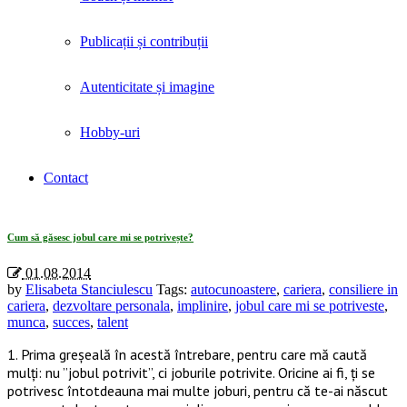
Publicații și contribuții
Autenticitate și imagine
Hobby-uri
Contact
Tag Archives: «implinire»
Cum să găsesc jobul care mi se potrivește?
01.08.2014
by
Elisabeta Stanciulescu
Tags:
autocunoastere
,
cariera
,
consiliere in
cariera
,
dezvoltare personala
,
implinire
,
jobul care mi se potriveste
,
munca
,
succes
,
talent
1. Prima greșeală în acestă întrebare, pentru care mă caută
mulți: nu ”jobul potrivit”, ci joburile potrivite. Oricine ai fi, ți se
potrivesc întotdeauna mai multe joburi, pentru că te-ai născut