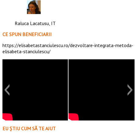
Raluca Lacatusu, IT
CE SPUN BENEFICIARII
https://elisabetastanciulescu.ro/dezvoltare-integrata-metoda-
elisabeta-stanciulescu/
EU ȘTIU CUM SĂ TE AJUT