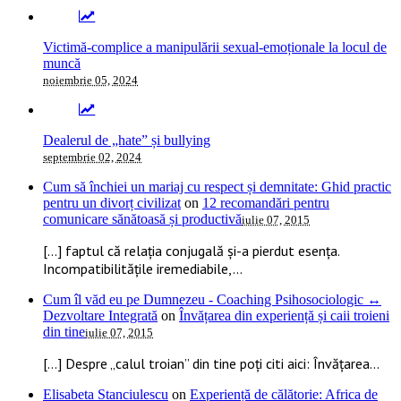
Victimă-complice a manipulării sexual-emoționale la locul de
muncă
noiembrie 05, 2024
Dealerul de „hate” și bullying
septembrie 02, 2024
Cum să închiei un mariaj cu respect și demnitate: Ghid practic
pentru un divorț civilizat
on
12 recomandări pentru
comunicare sănătoasă și productivă
iulie 07, 2015
[…] faptul că relația conjugală și-a pierdut esența.
Incompatibilitățile iremediabile,...
Cum îl văd eu pe Dumnezeu - Coaching Psihosociologic ↔
Dezvoltare Integrată
on
Învățarea din experiență și caii troieni
din tine
iulie 07, 2015
[…] Despre „calul troian” din tine poți citi aici: Învățarea...
Elisabeta Stanciulescu
on
Experiență de călătorie: Africa de