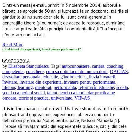
Dintr-un mesaj e-mail, primit în 3 noiembrie 2014; autorul e
bărbat, se apropie de 30 ani și lucrează la un doctorat; trăirile și
gândurile lui nu sunt doar ale lui, sunt cvasi-generale în
generațiile tinere (și nu numai); de aceea le reproduc, eliminând
tot ce ar putea încălca principiul confidențialității. ”La început
cînd v-am contactat…
Read More
Când înveți din experiență, înveți pentru performanță?
07.23.2014
by
Elisabeta Stanciulescu
Tags:
autocunoastere
,
cariera
,
coaching
,
competenta
,
consiliere
,
cum sa obtii locul de munca dorit
,
DACIAS
,
dezvoltare personala
,
educatie
,
gândire critica
,
iluzia invatarii
,
învatare
,
invatare din experienta
,
invatare pentru performanta
,
lifelong learning
,
mentorat
,
performanta
,
reforma în educaţie
,
scoala
,
şcoala ca pericol social
,
talent
,
teoria ca teoria dar practica ne
omoara
,
teorie si practica
,
universitate
,
VIP-AS
It is in the character of growth that we should learn from both
pleasant and unpleasant experiences, observa unul dintre
deținătorii premiului Nobel pentru pace, Nelson Mandela[1].
Trebuie să învățăm atât din experiențele plăcute, cât și din cele
neplăcute, e o caracteristică a dezvoltării. Practic, știința și arta