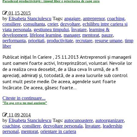
Paradoxul productivității : timpul liber e prioritatea de rang zero
01.15.2015
by
Elisabeta Stanciulescu
Tags:
angajare
,
antreprenor
,
coaching
,
consiliere
,
consultanta
,
creier
,
dezvoltare
,
echilibru intre cariera si
viata personala
,
gestiunea timpului
,
învatare
,
learning &
development
,
lifelong learning
,
manager
,
mentorat
,
pauze
,
performanta
,
prioritati
,
productivitate
,
recrutare
,
resurse umane
,
timp
liber
Publicat inițial în Cariere , 25.11.2013 Antreprenorii și managerii
sunt oameni foarte activi, întreprinzători, voluntari. Nevoile lor
de a realiza ceva deosebit, de a lăsa ceva în urmă, de a fi
apreciați, admirați și, totodată, de a avea lucrurile sub control
sunt mult peste medie. De aceea, agendele sunt foarte
încărcate. De aceea, găsesc foarte…
Citeste in continuare...
”Eu așa ceva nu mai auzisem”
11.09.2014
by
Elisabeta Stanciulescu
Tags:
autocunoastere
,
autoorganizare
,
coaching
,
consiliere
,
dezvoltare personala
,
învatare
,
leadership
personal
,
mentorat
,
orientare in cariera