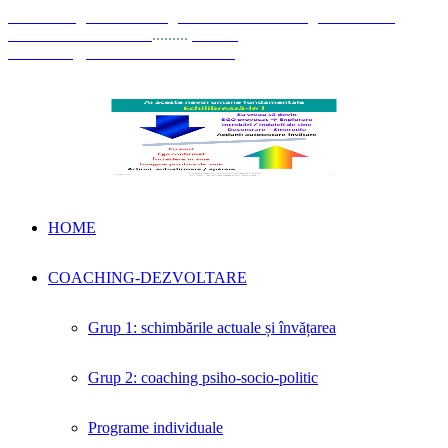
© Coaching Psihosociologic ↔ Dezvoltare Integrată modelul
Elisabeta Stănciulescu
.........
E-mail:
dezvoltare@elisabetastanciulescu.ro
HOME
COACHING-DEZVOLTARE
Grup 1: schimbările actuale și învățarea
Grup 2: coaching psiho-socio-politic
Programe individuale