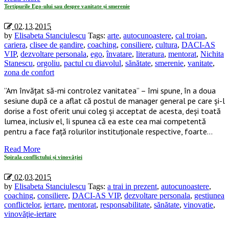
Tertipurile Ego-ului sau despre vanitate și smerenie
02.13.2015
by
Elisabeta Stanciulescu
Tags:
arte
,
autocunoastere
,
cal troian
,
cariera
,
clisee de gandire
,
coaching
,
consiliere
,
cultura
,
DACI-AS
VIP
,
dezvoltare personala
,
ego
,
învatare
,
literatura
,
mentorat
,
Nichita
Stanescu
,
orgoliu
,
pactul cu diavolul
,
sănătate
,
smerenie
,
vanitate
,
zona de confort
”Am învățat să-mi controlez vanitatea” – îmi spune, în a doua
sesiune după ce a aflat că postul de manager general pe care și-l
dorise a fost oferit unui coleg și acceptat de acesta, deși toată
lumea, inclusiv el, îi spunea că ea este cea mai competentă
pentru a face față rolurilor instituționale respective, foarte…
Read More
Spirala conflictului și vinovăției
02.03.2015
by
Elisabeta Stanciulescu
Tags:
a trai in prezent
,
autocunoastere
,
coaching
,
consiliere
,
DACI-AS VIP
,
dezvoltare personala
,
gestiunea
conflictelor
,
iertare
,
mentorat
,
responsabilitate
,
sănătate
,
vinovatie
,
vinovăţie-iertare