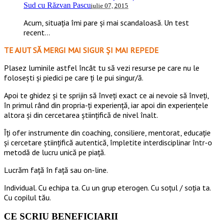
Sud cu Răzvan Pascu
iulie 07, 2015
Acum, situația îmi pare și mai scandaloasă. Un test
recent...
TE AJUT SĂ MERGI MAI SIGUR ȘI MAI REPEDE
​​Plasez luminile astfel încât tu să vezi resurse pe care nu le
folosești și piedici pe care ți le pui singur/ă.
Apoi te ghidez și te sprijin să înveți exact ce ai nevoie să înveți,
în primul rând din propria-ți experiență, iar apoi din experiențele
altora și din cercetarea științifică de nivel înalt.
Îți ofer instrumente din coaching, consiliere, mentorat, educație
și cercetare științifică autentică, împletite interdisciplinar într-o
metodă de lucru unică pe piață.
Lucrăm față în față sau on-line.
Individual. Cu echipa ta. Cu un grup eterogen. Cu soțul / soția ta.
Cu copilul tău.
CE SCRIU BENEFICIARII