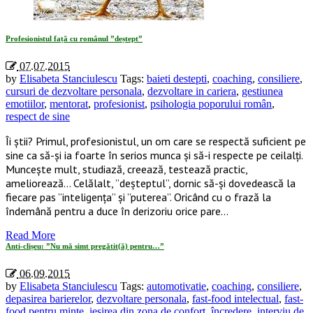
Profesionistul față cu românul ”deștept”
07.07.2015
by
Elisabeta Stanciulescu
Tags:
baieti destepti
,
coaching
,
consiliere
,
cursuri de dezvoltare personala
,
dezvoltare in cariera
,
gestiunea
emotiilor
,
mentorat
,
profesionist
,
psihologia poporului român
,
respect de sine
Îi știi? Primul, profesionistul, un om care se respectă suficient pe
sine ca să-și ia foarte în serios munca și să-i respecte pe ceilalți.
Muncește mult, studiază, creează, testează practic,
ameliorează… Celălalt, ”deșteptul”, dornic să-și dovedească la
fiecare pas ”inteligența” și ”puterea”. Oricând cu o frază la
îndemână pentru a duce în derizoriu orice pare…
Read More
Anti-clișeu: ”Nu mă simt pregătit(ă) pentru…”
06.09.2015
by
Elisabeta Stanciulescu
Tags:
automotivatie
,
coaching
,
consiliere
,
depasirea barierelor
,
dezvoltare personala
,
fast-food intelectual
,
fast-
food pentru minte
,
iesirea din zona de confort
,
încredere
,
interviu de