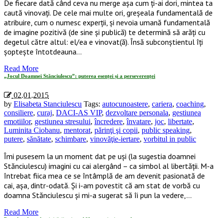
De fiecare dată când ceva nu merge așa cum ți-ai dori, mintea ta
caută vinovați. De cele mai multe ori, greșeala fundamentală de
atribuire, cum o numesc experții, și nevoia umană fundamentală
de imagine pozitivă (de sine și publică) te determină să arăți cu
degetul către altul: el/ea e vinovat(ă). Însă subconștientul îți
șoptește întotdeauna…
Read More
„Jocul Doamnei Stănciulescu”: puterea esenței și a perseverenței
02.01.2015
by
Elisabeta Stanciulescu
Tags:
autocunoastere
,
cariera
,
coaching
,
consiliere
,
curaj
,
DACI-AS VIP
,
dezvoltare personala
,
gestiunea
emotiilor
,
gestiunea stresului
,
încredere
,
învatare
,
joc
,
libertate
,
Luminita Ciobanu
,
mentorat
,
părinţi şi copii
,
public speaking
,
putere
,
sănătate
,
schimbare
,
vinovăţie-iertare
,
vorbitul in public
Îmi pusesem la un moment dat pe uși (la sugestia doamnei
Stănciulescu) imagini cu cai alergând – ca simbol al libertății. M-a
întrebat fiica mea ce se întâmplă de am devenit pasionată de
cai, așa, dintr-odată. Și i-am povestit că am stat de vorbă cu
doamna Stănciulescu și mi-a sugerat să îi pun la vedere,…
Read More