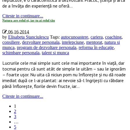
de a învăța din experiență ne oferă…
Citeste in continuare...
Natura are rolul ei, iar tu ai rolul tău
06.16.2014
by
Elisabeta Stanciulescu
Tags:
autocunoastere
,
cariera
,
coaching
,
consiliere
,
dezvoltare personala
,
intelepciune
,
mentorat
,
natura si
munca
,
program de dezvoltare personala
,
reforma în educaţie
,
schimbare personala
,
talent si munca
Lucrurile cele mai simple sunt cele mai importante în viață, dar
tocmai pentru că sunt atât de simple le uităm – sau le ignorăm
– foarte ușor. Nu uita că niciun pom nu înflorește și nu dă roade
imediat după ce l-ai plantat: ai nevoie să-l îngrijești cu răbdare
până înflorește, florile devin fructe, iar…
Citeste in continuare...
1
2
3
…
5