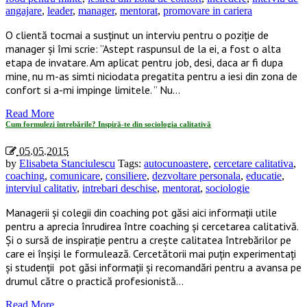
angajare
,
leader
,
manager
,
mentorat
,
promovare in cariera
O clientă tocmai a susținut un interviu pentru o poziție de
manager și îmi scrie: ”Astept raspunsul de la ei, a fost o alta
etapa de invatare. Am aplicat pentru job, desi, daca ar fi dupa
mine, nu m-as simti niciodata pregatita pentru a iesi din zona de
confort si a-mi impinge limitele. ” Nu…
Read More
Cum formulezi întrebările? Inspiră-te din sociologia calitativă
05.05.2015
by
Elisabeta Stanciulescu
Tags:
autocunoastere
,
cercetare calitativa
,
coaching
,
comunicare
,
consiliere
,
dezvoltare personala
,
educatie
,
interviul calitativ
,
intrebari deschise
,
mentorat
,
sociologie
Managerii şi colegii din coaching pot găsi aici informaţii utile
pentru a aprecia înrudirea între coaching şi cercetarea calitativă.
Şi o sursă de inspiraţie pentru a creşte calitatea întrebărilor pe
care ei înşişi le formulează. Cercetătorii mai puţin experimentaţi
şi studenţii pot găsi informaţii şi recomandări pentru a avansa pe
drumul către o practică profesionistă…
Read More