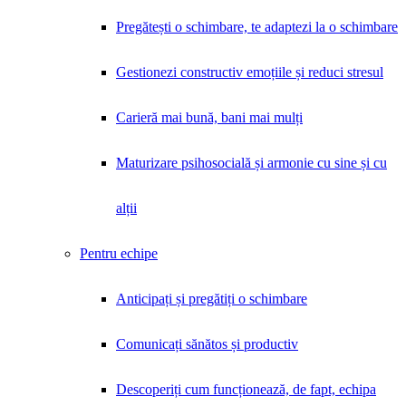
Pregătești o schimbare, te adaptezi la o schimbare
Gestionezi constructiv emoțiile și reduci stresul
Carieră mai bună, bani mai mulți
Maturizare psihosocială și armonie cu sine și cu
alții
Pentru echipe
Anticipați și pregătiți o schimbare
Comunicați sănătos și productiv
Descoperiți cum funcționează, de fapt, echipa