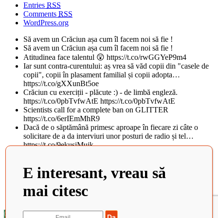
Entries
RSS
Comments
RSS
WordPress.org
Să avem un Crăciun așa cum îl facem noi să fie !
Să avem un Crăciun așa cum îl facem noi să fie !
Atitudinea face talentul 😲 https://t.co/rwGGYeP9m4
Iar sunt contra-curentului: aș vrea să văd copii din "casele de
copii", copii în plasament familial și copii adopta…
https://t.co/gXXunBt5oe
Crăciun cu exerciții - plăcute :) - de limbă engleză.
https://t.co/0pbTvfwAtE https://t.co/0pbTvfwAtE
Scientists call for a complete ban on GLITTER
https://t.co/6erIEmMhR9
Dacă de o săptămână primesc aproape în fiecare zi câte o
solicitare de a da interviuri unor posturi de radio și tel…
https://t.co/9ekusiMujk
Teatrul National din Iasi, al doilea cel mai frumos din lume, in
topul BBC. Istoricul cladirii vechi de peste 100 d…
E interesant, vreau să
https://t.co/tObCifkj49
Zaha Hadid Architects Completes China’s Newest Cultural
mai citesc
Center https://t.co/QvJIM8HmXs
Școa... https://t.co/QRcnBMQnNk
©2022 Elisabeta Stanciulescu. Toate drepturile rezervate