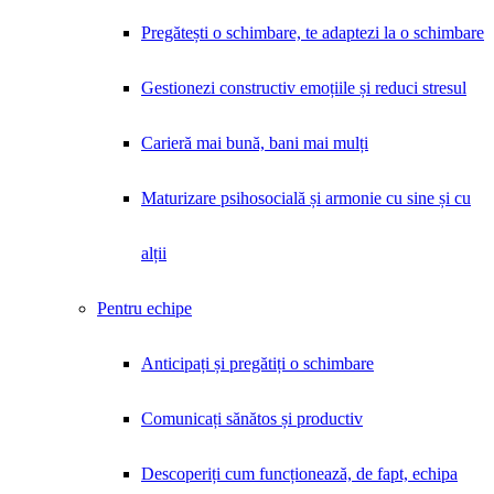
Pregătești o schimbare, te adaptezi la o schimbare
Gestionezi constructiv emoțiile și reduci stresul
Carieră mai bună, bani mai mulți
Maturizare psihosocială și armonie cu sine și cu
alții
Pentru echipe
Anticipați și pregătiți o schimbare
Comunicați sănătos și productiv
Descoperiți cum funcționează, de fapt, echipa