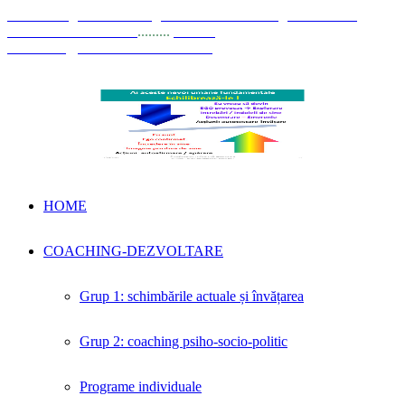
© Coaching Psihosociologic ↔ Dezvoltare Integrată modelul
Elisabeta Stănciulescu
.........
E-mail:
dezvoltare@elisabetastanciulescu.ro
HOME
COACHING-DEZVOLTARE
Grup 1: schimbările actuale și învățarea
Grup 2: coaching psiho-socio-politic
Programe individuale