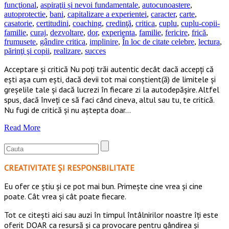
funcţional
,
aspiraţii și nevoi fundamentale
,
autocunoastere
,
autoprotectie
,
bani
,
capitalizare a experientei
,
caracter
,
carte
,
casatorie
,
certitudini
,
coaching
,
credinţă
,
critica
,
cuplu
,
cuplu-copii-
familie
,
curaj
,
dezvoltare
,
dor
,
experienta
,
familie
,
fericire
,
frică
,
frumusete
,
gândire critica
,
implinire
,
În loc de citate celebre
,
lectura
,
părinţi şi copii
,
realizare
,
succes
Acceptare și critică Nu poți trăi autentic decât dacă accepți că
ești așa cum ești, dacă devii tot mai conștient(ă) de limitele și
greșelile tale și dacă lucrezi în fiecare zi la autodepășire. Altfel
spus, dacă înveți ce să faci când cineva, altul sau tu, te critică.
Nu fugi de critică și nu aștepta doar…
Read More
CREATIVITATE ȘI RESPONSBILITATE
Eu ofer ce ştiu şi ce pot mai bun. Primeşte cine vrea şi cine
poate. Cât vrea şi cât poate fiecare.
Tot ce citești aici sau auzi în timpul întâlnirilor noastre îți este
oferit DOAR ca resursă şi ca provocare pentru gândirea și