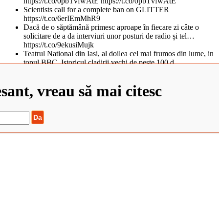
https://t.co/0pbTvfwAtE https://t.co/0pbTvfwAtE
Scientists call for a complete ban on GLITTER
https://t.co/6erIEmMhR9
Dacă de o săptămână primesc aproape în fiecare zi câte o
solicitare de a da interviuri unor posturi de radio și tel…
https://t.co/9ekusiMujk
Teatrul National din Iasi, al doilea cel mai frumos din lume, in
topul BBC. Istoricul cladirii vechi de peste 100 d…
https://t.co/tObCifkj49
Zaha Hadid Architects Completes China’s Newest Cultural
esant, vreau să mai citesc
Center https://t.co/QvJIM8HmXs
Școa... https://t.co/QRcnBMQnNk
©2022 Elisabeta Stanciulescu. Toate drepturile rezervate