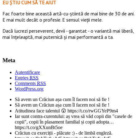
EU ȘTIU CUM SĂ TE AJUT
Fac foarte bine această artă-cu-știintă de mai bine de 30 de ani.
E mai mult decât o profesie. E sensul vieții mele.
Dacă lucrezi perseverent, devii - garantat - o variantă mai liberă,
mai înțeleaptă, mai puternică și mai performantă a ta.
Meta
Autentificare
Entries
RSS
Comments
RSS
WordPress.org
Să avem un Crăciun așa cum îl facem noi să fie !
Să avem un Crăciun așa cum îl facem noi să fie !
Atitudinea face talentul 😲 https://t.co/rwGGYeP9m4
Iar sunt contra-curentului: aș vrea să văd copii din "casele de
copii", copii în plasament familial și copii adopta…
https://t.co/gXXunBt5oe
Crăciun cu exerciții - plăcute :) - de limbă engleză.