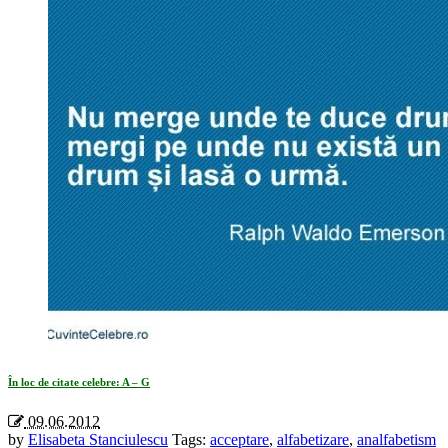
În loc de citate celebre: A – G
09.06.2012
by
Elisabeta Stanciulescu
Tags:
acceptare
,
alfabetizare
,
analfabetism