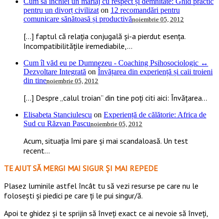
Cum să închiei un mariaj cu respect și demnitate: Ghid practic
pentru un divorț civilizat
on
12 recomandări pentru
comunicare sănătoasă și productivă
noiembrie 05, 2012
[…] faptul că relația conjugală și-a pierdut esența.
Incompatibilitățile iremediabile,...
Cum îl văd eu pe Dumnezeu - Coaching Psihosociologic ↔
Dezvoltare Integrată
on
Învățarea din experiență și caii troieni
din tine
noiembrie 05, 2012
[…] Despre „calul troian” din tine poți citi aici: Învățarea...
Elisabeta Stanciulescu
on
Experiență de călătorie: Africa de
Sud cu Răzvan Pascu
noiembrie 05, 2012
Acum, situația îmi pare și mai scandaloasă. Un test
recent...
TE AJUT SĂ MERGI MAI SIGUR ȘI MAI REPEDE
​​Plasez luminile astfel încât tu să vezi resurse pe care nu le
folosești și piedici pe care ți le pui singur/ă.
Apoi te ghidez și te sprijin să înveți exact ce ai nevoie să înveți,