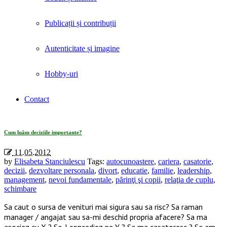
Publicații și contribuții
Autenticitate și imagine
Hobby-uri
Contact
Tag Archives: «casatorie»
Cum luăm deciziile importante?
11.05.2012
by
Elisabeta Stanciulescu
Tags:
autocunoastere
,
cariera
,
casatorie
,
decizii
,
dezvoltare personala
,
divort
,
educatie
,
familie
,
leadership
,
management
,
nevoi fundamentale
,
părinţi şi copii
,
relaţia de cuplu
,
schimbare
Sa caut o sursa de venituri mai sigura sau sa risc? Sa raman
manager / angajat sau sa-mi deschid propria afacere? Sa ma
asociez cu X ? Sa-l concediez pe Y ? Sa ma casatoresc ? Sa am