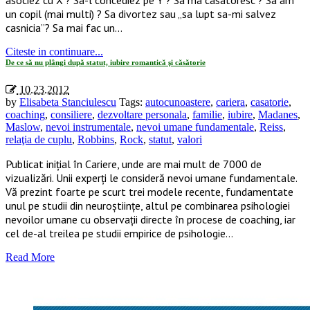
un copil (mai multi) ? Sa divortez sau „sa lupt sa-mi salvez
casnicia”? Sa mai fac un…
Citeste in continuare...
De ce să nu plângi după statut, iubire romantică şi căsătorie
10.23.2012
by
Elisabeta Stanciulescu
Tags:
autocunoastere
,
cariera
,
casatorie
,
coaching
,
consiliere
,
dezvoltare personala
,
familie
,
iubire
,
Madanes
,
Maslow
,
nevoi instrumentale
,
nevoi umane fundamentale
,
Reiss
,
relaţia de cuplu
,
Robbins
,
Rock
,
statut
,
valori
Publicat inițial în Cariere, unde are mai mult de 7000 de
vizualizări. Unii experţi le consideră nevoi umane fundamentale.
Vă prezint foarte pe scurt trei modele recente, fundamentate
unul pe studii din neuroştiinţe, altul pe combinarea psihologiei
nevoilor umane cu observaţii directe în procese de coaching, iar
cel de-al treilea pe studii empirice de psihologie…
Read More