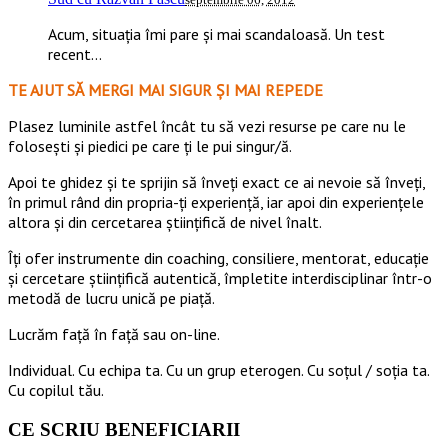
Acum, situația îmi pare și mai scandaloasă. Un test
recent...
TE AJUT SĂ MERGI MAI SIGUR ȘI MAI REPEDE
​​Plasez luminile astfel încât tu să vezi resurse pe care nu le
folosești și piedici pe care ți le pui singur/ă.
Apoi te ghidez și te sprijin să înveți exact ce ai nevoie să înveți,
în primul rând din propria-ți experiență, iar apoi din experiențele
altora și din cercetarea științifică de nivel înalt.
Îți ofer instrumente din coaching, consiliere, mentorat, educație
și cercetare științifică autentică, împletite interdisciplinar într-o
metodă de lucru unică pe piață.
Lucrăm față în față sau on-line.
Individual. Cu echipa ta. Cu un grup eterogen. Cu soțul / soția ta.
Cu copilul tău.
CE SCRIU BENEFICIARII