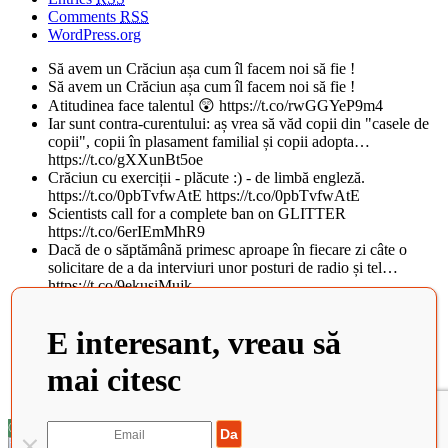
Comments
RSS
WordPress.org
Să avem un Crăciun așa cum îl facem noi să fie !
Să avem un Crăciun așa cum îl facem noi să fie !
Atitudinea face talentul 😲 https://t.co/rwGGYeP9m4
Iar sunt contra-curentului: aș vrea să văd copii din "casele de
copii", copii în plasament familial și copii adopta…
https://t.co/gXXunBt5oe
Crăciun cu exerciții - plăcute :) - de limbă engleză.
https://t.co/0pbTvfwAtE https://t.co/0pbTvfwAtE
Scientists call for a complete ban on GLITTER
https://t.co/6erIEmMhR9
Dacă de o săptămână primesc aproape în fiecare zi câte o
solicitare de a da interviuri unor posturi de radio și tel…
https://t.co/9ekusiMujk
Teatrul National din Iasi, al doilea cel mai frumos din lume, in
topul BBC. Istoricul cladirii vechi de peste 100 d…
E interesant, vreau să
https://t.co/tObCifkj49
Zaha Hadid Architects Completes China’s Newest Cultural
mai citesc
Center https://t.co/QvJIM8HmXs
Școa... https://t.co/QRcnBMQnNk
©2022 Elisabeta Stanciulescu. Toate drepturile rezervate