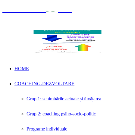
© Coaching Psihosociologic ↔ Dezvoltare Integrată modelul
Elisabeta Stănciulescu
.........
E-mail:
dezvoltare@elisabetastanciulescu.ro
HOME
COACHING-DEZVOLTARE
Grup 1: schimbările actuale și învățarea
Grup 2: coaching psiho-socio-politic
Programe individuale