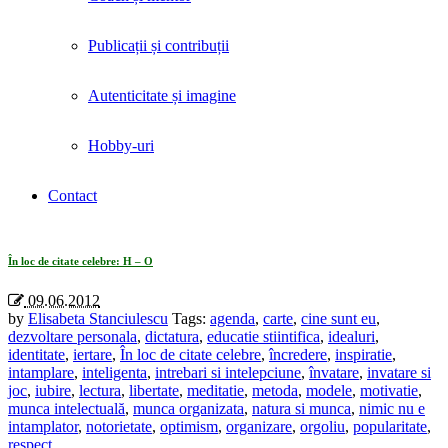
Publicații și contribuții
Autenticitate și imagine
Hobby-uri
Contact
Tag Archives: «motivatie»
În loc de citate celebre: H – O
09.06.2012
by
Elisabeta Stanciulescu
Tags:
agenda
,
carte
,
cine sunt eu
,
dezvoltare personala
,
dictatura
,
educatie stiintifica
,
idealuri
,
identitate
,
iertare
,
În loc de citate celebre
,
încredere
,
inspiratie
,
intamplare
,
inteligenta
,
intrebari si intelepciune
,
învatare
,
invatare si
joc
,
iubire
,
lectura
,
libertate
,
meditatie
,
metoda
,
modele
,
motivatie
,
munca intelectuală
,
munca organizata
,
natura si munca
,
nimic nu e
intamplator
,
notorietate
,
optimism
,
organizare
,
orgoliu
,
popularitate
,
respect