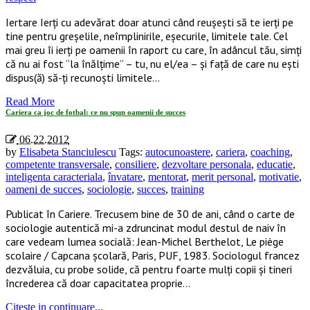
Iertare Ierţi cu adevărat doar atunci când reuşeşti să te ierţi pe
tine pentru greşelile, neîmplinirile, eşecurile, limitele tale. Cel
mai greu îi ierţi pe oamenii în raport cu care, în adâncul tău, simţi
că nu ai fost “la înălţime” – tu, nu el/ea – şi faţă de care nu eşti
dispus(ă) să-ţi recunoşti limitele…
Read More
Cariera ca joc de fotbal: ce nu spun oamenii de succes
06.22.2012
by
Elisabeta Stanciulescu
Tags:
autocunoastere
,
cariera
,
coaching
,
competente transversale
,
consiliere
,
dezvoltare personala
,
educatie
,
inteligenta caracteriala
,
învatare
,
mentorat
,
merit personal
,
motivatie
,
oameni de succes
,
sociologie
,
succes
,
training
Publicat în Cariere. Trecusem bine de 30 de ani, când o carte de
sociologie autentică mi-a zdruncinat modul destul de naiv în
care vedeam lumea socială: Jean-Michel Berthelot, Le piège
scolaire / Capcana şcolară, Paris, PUF, 1983. Sociologul francez
dezvăluia, cu probe solide, că pentru foarte mulţi copii şi tineri
încrederea că doar capacitatea proprie…
Citeste in continuare...