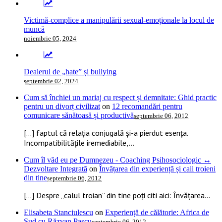
Victimă-complice a manipulării sexual-emoționale la locul de
muncă
noiembrie 05, 2024
Dealerul de „hate” și bullying
septembrie 02, 2024
Cum să închiei un mariaj cu respect și demnitate: Ghid practic
pentru un divorț civilizat
on
12 recomandări pentru
comunicare sănătoasă și productivă
septembrie 06, 2012
[…] faptul că relația conjugală și-a pierdut esența.
Incompatibilitățile iremediabile,...
Cum îl văd eu pe Dumnezeu - Coaching Psihosociologic ↔
Dezvoltare Integrată
on
Învățarea din experiență și caii troieni
din tine
septembrie 06, 2012
[…] Despre „calul troian” din tine poți citi aici: Învățarea...
Elisabeta Stanciulescu
on
Experiență de călătorie: Africa de
Sud cu Răzvan Pascu
septembrie 06, 2012