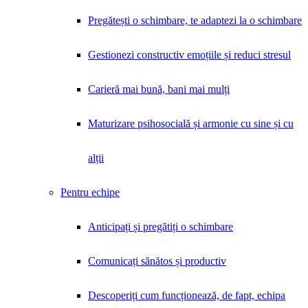
Pregătești o schimbare, te adaptezi la o schimbare
Gestionezi constructiv emoțiile și reduci stresul
Carieră mai bună, bani mai mulți
Maturizare psihosocială și armonie cu sine și cu
alții
Pentru echipe
Anticipați și pregătiți o schimbare
Comunicați sănătos și productiv
Descoperiți cum funcționează, de fapt, echipa