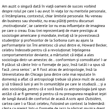
Am auzit o singură dată în viaţă oameni de succes vorbind
despre rolul pe care l-au avut în viaţa lor nu meritele personale,
ci întâmplarea, contextul, chiar limitele personale. Nu veneau
din business sau showbiz, nu erau plătiţi pentru discursuri
„motivaţionale”, iar carierele lor nu erau influenţate de imaginea
pe care o creau. Erau trei reprezentanţi de mare prestigiu ai
sociologiei americane şi mondiale, invitaţi să le povestească
studenţilor şi profesorilor de la Sorbona cum au ajuns la
performanţele lor. Îmi amintesc că unul dintre ei, Howard Becker,
celebru îndeosebi pentru că a revoluţionat înţelegerea
comportamentelor deviante, a mărturisit că iniţial a ales
sociologia dintr-un amestec de… conformism şi comoditate! I-ar
fi plăcut să cânte într-o formaţie de jazz, însă tatăl i-a spus să
facă „ceva serios”; ar fi fost atras de antropologie, însă la
Universitatea din Chicago (una dintre cele mai reputate în
domeniu) a aflat că antropologii trebuie să plece mult de acasă
şi să trăiască luni şi ani în comunităţile pe care le studiază…; şi a
ales sociologia, pentru că e soră bună cu antropologia (unii spun
astăzi că ar fi gemene) şi pentru că nu presupunea neapărat ieşiri
de lungă durată din confortul de acasă. A scris apoi
Outsiders
,
cartea care l-a făcut celebru, folosind un context la îndemână:
cânta ca pianist într-o formaţie de jazz (a păstrat muzica drept