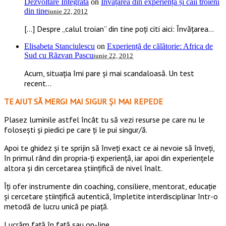
Dezvoltare Integrată
on
Învățarea din experiență și caii troieni
din tine
iunie 22, 2012
[…] Despre „calul troian” din tine poți citi aici: Învățarea...
Elisabeta Stanciulescu
on
Experiență de călătorie: Africa de
Sud cu Răzvan Pascu
iunie 22, 2012
Acum, situația îmi pare și mai scandaloasă. Un test
recent...
TE AJUT SĂ MERGI MAI SIGUR ȘI MAI REPEDE
​​Plasez luminile astfel încât tu să vezi resurse pe care nu le
folosești și piedici pe care ți le pui singur/ă.
Apoi te ghidez și te sprijin să înveți exact ce ai nevoie să înveți,
în primul rând din propria-ți experiență, iar apoi din experiențele
altora și din cercetarea științifică de nivel înalt.
Îți ofer instrumente din coaching, consiliere, mentorat, educație
și cercetare științifică autentică, împletite interdisciplinar într-o
metodă de lucru unică pe piață.
Lucrăm față în față sau on-line.