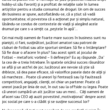
hobby-ul său favorit) şi a profitat de relaţiile sale în lumea
artiştilor pentru a studia consumul de droguri. Un om de succes
din business ar spune, autoflatându-se, că a ştiut să vadă
oportunitatea; el povestea că a acţionat pur şi simplu natural,
lăsându-se condus de contextele de viaţă şi alegând acele
drumuri pe care s-a simţit ca „peştele în apă”…
Cei mai mulţi oameni de foarte mare succes în business sunt nu
pianişti, ci fani, susţinători, jucători amatori sau patroni de
cluburi de fotbal sau alte sporturi similare. Să fie o întâmplare?
Să fie doar o afacere în plus? Sau acest spirit al jocului de
fotbal – metaforic vorbind – îi defineşte? Eu aş răspunde „Da”
la cea de-a treia întrebare. În spatele oricărui succes răsunător
se află şi un astfel de joc. Jucătorul are nevoie să ştie să
dribleze, să dea pase eficace, să valorifice pasele date de alţii şi
să marcheze… Poate că uneori îşi fentează sau îşi faultează
competitorii, angajaţii, clienţii, ori chiar un partener. Poate că
uneori joacă pe linia de out, în out sau la offside cu legea. Poate
că uneori cumpără un alt jucător sau un meci… Câţi oameni de
afaceri sau CEO aţi auzit povestind „motivaţional” despre acest
joc social pe care s-a clădit şi se susţine succesul lor?