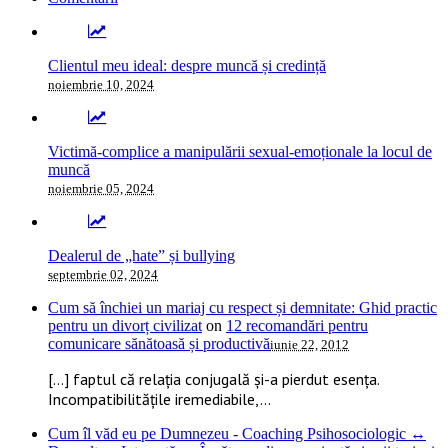
Clientul meu ideal: despre muncă și credință
noiembrie 10, 2024
Victimă-complice a manipulării sexual-emoționale la locul de
muncă
noiembrie 05, 2024
Dealerul de „hate” și bullying
septembrie 02, 2024
Cum să închiei un mariaj cu respect și demnitate: Ghid practic
pentru un divorț civilizat
on
12 recomandări pentru
comunicare sănătoasă și productivă
iunie 22, 2012
[…] faptul că relația conjugală și-a pierdut esența.
Incompatibilitățile iremediabile,...
Cum îl văd eu pe Dumnezeu - Coaching Psihosociologic ↔