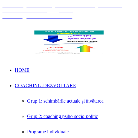
© Coaching Psihosociologic ↔ Dezvoltare Integrată modelul
Elisabeta Stănciulescu
.........
E-mail:
dezvoltare@elisabetastanciulescu.ro
HOME
COACHING-DEZVOLTARE
Grup 1: schimbările actuale și învățarea
Grup 2: coaching psiho-socio-politic
Programe individuale