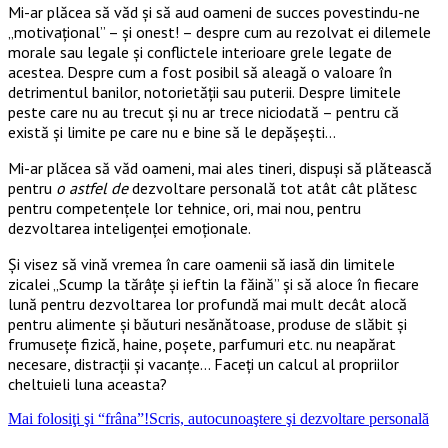
Mi-ar plăcea să văd şi să aud oameni de succes povestindu-ne
„motivaţional” – şi onest! – despre cum au rezolvat ei dilemele
morale sau legale şi conflictele interioare grele legate de
acestea. Despre cum a fost posibil să aleagă o valoare în
detrimentul banilor, notorietăţii sau puterii. Despre limitele
peste care nu au trecut şi nu ar trece niciodată – pentru că
există şi limite pe care nu e bine să le depăşeşti…
Mi-ar plăcea să văd oameni, mai ales tineri, dispuşi să plătească
pentru
o astfel de
dezvoltare personală tot atât cât plătesc
pentru competenţele lor tehnice, ori, mai nou, pentru
dezvoltarea inteligenţei emoţionale.
Şi visez să vină vremea în care oamenii să iasă din limitele
zicalei „Scump la tărâţe şi ieftin la făină” şi să aloce în fiecare
lună pentru dezvoltarea lor profundă mai mult decât alocă
pentru alimente şi băuturi nesănătoase, produse de slăbit şi
frumuseţe fizică, haine, poşete, parfumuri etc. nu neapărat
necesare, distracţii şi vacanţe… Faceţi un calcul al propriilor
cheltuieli luna aceasta?
Mai folosiţi şi “frâna”!
Scris, autocunoaştere şi dezvoltare personală