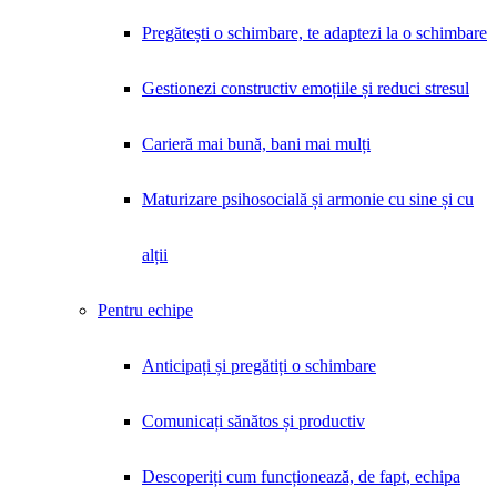
Pregătești o schimbare, te adaptezi la o schimbare
Gestionezi constructiv emoțiile și reduci stresul
Carieră mai bună, bani mai mulți
Maturizare psihosocială și armonie cu sine și cu
alții
Pentru echipe
Anticipați și pregătiți o schimbare
Comunicați sănătos și productiv
Descoperiți cum funcționează, de fapt, echipa