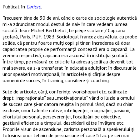
Publicat în
Cariere
.
Trecusem bine de 30 de ani, când o carte de sociologie autentică
mi-a zdruncinat modul destul de naiv în care vedeam lumea
socială: Jean-Michel Berthelot, Le piège scolaire / Capcana
şcolară, Paris, PUF, 1983. Sociologul francez dezvăluia, cu probe
solide, că pentru foarte mulţi copii şi tineri încrederea că doar
capacitatea proprie de performanţă contează era o capcană. La
vremea respectivă, capcana era ascunsă în instituţia şcolară.
Între timp, pe măsură ce criticile la adresa şcolii au devenit tot
mai severe, ea s-a transferat în educaţia adulţilor: în discursurile
unor speakeri motivaţionali, în articolele şi cărţile despre
oamenii de succes, în training, consiliere şi coaching.
Sute de articole, cărţi, conferinţe, workshopuri etc. calificate
drept „inspiraţionale” sau „motivaţionale” vând o iluzie a omului
de succes care şi-ar datora reuşita în primul rând, dacă nu chiar
exclusiv, unor talente native, inteligenţei, imaginaţiei, pasiunii,
efortului personal, perseverenţei, focalizării pe obiective,
gestiunii eficiente a timpului, deschiderii către învăţare etc.
Propriile visuri de ascensiune, carisma personală a speakerului şi
folosirea unor tehnici de persuasiune eficace îi fac pe cei mai