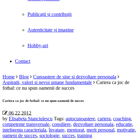
Publicații și contribuții
Autenticitate și imagine
Hobby-uri
Contact
Home
Blog
Cunoastere de sine si dezvoltare personala
Aspiratii, valori si nevoi umane fundamentale
Cariera ca joc de
fotbal: ce nu spun oamenii de succes
Cariera ca joc de fotbal: ce nu spun oamenii de succes
06.22.2012
by
Elisabeta Stanciulescu
Tags:
autocunoastere
,
cariera
,
coaching
,
competente transversale
,
consiliere
,
dezvoltare personala
,
educatie
,
inteligenta caracteriala
,
învatare
,
mentorat
,
merit personal
,
motivatie
,
oameni de succes
,
sociologie
,
succes
,
training