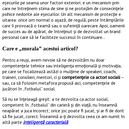
eşecurile pe seama unor factori exteriori; e un mecanism prin
care ne întreţinem stima de sine şi ne protejăm de consecinţele
psihice nedorite ale eşecurilor. Un alt mecanism de protecţie e
uitarea: orice om normal o aşază, de regulă, peste întâmplările
care îi provoacă o teamă sau o suferinţă oarecare. Apoi, oamenii
de succes au de apărat, de întreţinut şi de dezvoltat un brand
personal care să le faciliteze succesul în continuare…
Care e „morala” acestui articol?
Pentru a reuşi, avem nevoie să ne dezvoltăm nu doar
competenţele tehnice sau inteligenţa emoţională şi motivaţia,
pe care se focalizează astăzi o mulţime de speakeri, coachi,
traineri, consilieri, mentori, ci şi
competenţele ca actori sociali
–
sau, ca să folosim metafora propusă aici, competenţele de
jucători în „fotbalul” social.
Să nu se înţeleagă greşit: a te dezvolta ca actor social,
competent în „fotbalul” din carieră şi din viaţă, nu înseamnă
neapărat a juca incorect; orice joc poate fi jucat, şi ar fi de dorit
să fie jucat, corect. Înseamnă a-ţi dezvolta ceea ce am numit în
altă parte
inteligenţă caracterială
.