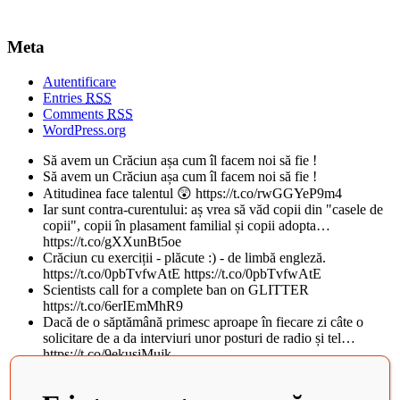
Meta
Autentificare
Entries
RSS
Comments
RSS
WordPress.org
Să avem un Crăciun așa cum îl facem noi să fie !
Să avem un Crăciun așa cum îl facem noi să fie !
Atitudinea face talentul 😲 https://t.co/rwGGYeP9m4
Iar sunt contra-curentului: aș vrea să văd copii din "casele de
copii", copii în plasament familial și copii adopta…
https://t.co/gXXunBt5oe
Crăciun cu exerciții - plăcute :) - de limbă engleză.
https://t.co/0pbTvfwAtE https://t.co/0pbTvfwAtE
Scientists call for a complete ban on GLITTER
https://t.co/6erIEmMhR9
Dacă de o săptămână primesc aproape în fiecare zi câte o
solicitare de a da interviuri unor posturi de radio și tel…
https://t.co/9ekusiMujk
Teatrul National din Iasi, al doilea cel mai frumos din lume, in
topul BBC. Istoricul cladirii vechi de peste 100 d…