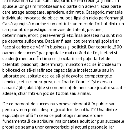
Nu înseamnă că toţi sunt neapărat de rea credinţă şi mint. În
spusele lor găsim întotdeauna o parte din adevăr: acea parte
care atrage acceptare, apreciere, admiraţie. Categoric, meritele
individuale invocate de obicei nu pot lipsi din nicio performanţă.
Ca să ajungi să marchezi un gol într-un meci de fotbal dintr-un
campionat de prestigiu, ai nevoie de talent, pasiune,
determinare, efort, perseverenţă etc. Însă acestea nu sunt nici
pe departe suficiente. Dacă ar fi aşa, toţi premianţii şcolari ar
face şi cariere de vârf în business şi politică. Dar topurile „500
oameni de succes” par populate mai curând de foşti elevi şi
studenţi mediocri. În timp ce „tocilarii” cel puţin la fel de
talentaţi, pasionaţi, determinaţi, muncitori etc. se închideau în
biblioteci ca să-şi rafineze capacităţile intelectuale sau în
laboratoare, spitale etc. ca să-şi dezvolte competenţele
tehnice, cei „nici prea-prea, nici foarte-foarte” îşi exersau
capacităţile, abilităţile şi competenţele necesare jocului social –
adesea, chiar într-un joc de fotbal sau similar.
De ce oamenii de succes nu vorbesc niciodată în public sau
pentru vreun public despre „jocul lor de fotbal”? Una dintre
explicaţii se află în ceea ce psihologii numesc eroare
fundamentală de atribuire: majoritatea adulţilor pun succesele
proprii pe seama unor caracteristici şi acţiuni personale, iar