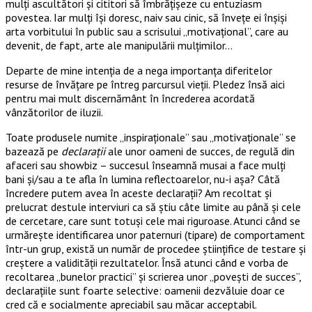
mulţi ascultători şi cititori să îmbrăţişeze cu entuziasm
povestea. Iar mulţi îşi doresc, naiv sau cinic, să înveţe ei înşişi
arta vorbitului în public sau a scrisului „motivaţional”, care au
devenit, de fapt, arte ale manipulării mulţimilor…
Departe de mine intenţia de a nega importanţa diferitelor
resurse de învăţare pe întreg parcursul vieţii. Pledez însă aici
pentru mai mult discernământ în încrederea acordată
vânzătorilor de iluzii.
Toate produsele numite „inspiraţionale” sau „motivaţionale” se
bazează pe
declaraţii
ale unor oameni de succes, de regulă din
afaceri sau showbiz – succesul înseamnă musai a face mulţi
bani şi/sau a te afla în lumina reflectoarelor, nu-i aşa? Câtă
încredere putem avea în aceste declaraţii? Am recoltat şi
prelucrat destule interviuri ca să ştiu câte limite au până şi cele
de cercetare, care sunt totuşi cele mai riguroase. Atunci când se
urmăreşte identificarea unor paternuri (tipare) de comportament
într-un grup, există un număr de procedee ştiinţifice de testare şi
creştere a validităţii rezultatelor. Însă atunci când e vorba de
recoltarea „bunelor practici” şi scrierea unor „poveşti de succes”,
declaraţiile sunt foarte selective: oamenii dezvăluie doar ce
cred că e socialmente apreciabil sau măcar acceptabil.