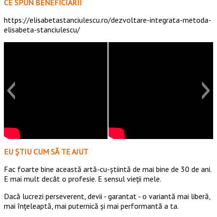
CE SPUN BENEFICIARII
https://elisabetastanciulescu.ro/dezvoltare-integrata-metoda-
elisabeta-stanciulescu/
EU ȘTIU CUM SĂ TE AJUT
Fac foarte bine această artă-cu-știintă de mai bine de 30 de ani.
E mai mult decât o profesie. E sensul vieții mele.
Dacă lucrezi perseverent, devii - garantat - o variantă mai liberă,
mai înțeleaptă, mai puternică și mai performantă a ta.