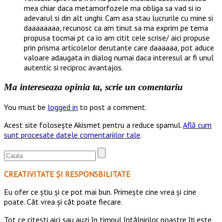
mea chiar daca metamorfozele ma obliga sa vad si io
adevarul si din alt unghi. Cam asa stau lucrurile cu mine si
daaaaaaaa, recunosc ca am tinut sa ma exprim pe tema
propusa tocmai pt ca io am citit cele scrise/ aici propuse
prin prisma articolelor derutante care daaaaaa, pot aduce
valoare adaugata in dialog numai daca interesul ar fi unul
autentic si reciproc avantajos.
Ma intereseaza opinia ta, scrie un comentariu
You must be
logged in
to post a comment.
Acest site folosește Akismet pentru a reduce spamul.
Află cum
sunt procesate datele comentariilor tale
.
CREATIVITATE ȘI RESPONSBILITATE
Eu ofer ce ştiu şi ce pot mai bun. Primeşte cine vrea şi cine
poate. Cât vrea şi cât poate fiecare.
Tot ce citești aici sau auzi în timpul întâlnirilor noastre îți este