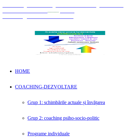
© Coaching Psihosociologic ↔ Dezvoltare Integrată modelul
Elisabeta Stănciulescu
.........
E-mail:
dezvoltare@elisabetastanciulescu.ro
HOME
COACHING-DEZVOLTARE
Grup 1: schimbările actuale și învățarea
Grup 2: coaching psiho-socio-politic
Programe individuale