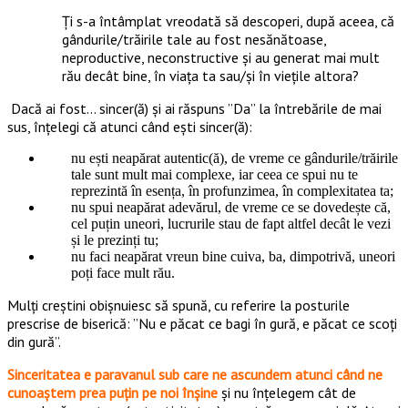
Ți s-a întâmplat vreodată să descoperi, după aceea, că
gândurile/trăirile tale au fost nesănătoase,
neproductive, neconstructive și au generat mai mult
rău decât bine, în viața ta sau/și în viețile altora?
Dacă ai fost… sincer(ă) și ai răspuns ”Da” la întrebările de mai
sus, înțelegi că atunci când ești sincer(ă):
nu ești neapărat autentic(ă), de vreme ce gândurile/trăirile
tale sunt mult mai complexe, iar ceea ce spui nu te
reprezintă în esența, în profunzimea, în complexitatea ta;
nu spui neapărat adevărul, de vreme ce se dovedește că,
cel puțin uneori, lucrurile stau de fapt altfel decât le vezi
și le prezinți tu;
nu faci neapărat vreun bine cuiva, ba, dimpotrivă, uneori
poți face mult rău.
Mulți creștini obișnuiesc să spună, cu referire la posturile
prescrise de biserică: ”Nu e păcat ce bagi în gură, e păcat ce scoți
din gură”.
Sinceritatea e paravanul sub care ne ascundem atunci când ne
cunoaștem prea puțin pe noi înșine
și nu înțelegem cât de