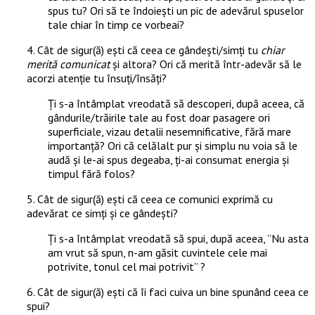
spus tu? Ori să te îndoiești un pic de adevărul spuselor
tale chiar în timp ce vorbeai?
4. Cât de sigur(ă) ești că ceea ce gândești/simți tu
chiar
merită comunicat
și altora? Ori că merită într-adevăr să le
acorzi atenție tu însuți/însăți?
Ți s-a întâmplat vreodată să descoperi, după aceea, că
gândurile/trăirile tale au fost doar pasagere ori
superficiale, vizau detalii nesemnificative, fără mare
importanță? Ori că celălalt pur și simplu nu voia să le
audă și le-ai spus degeaba, ți-ai consumat energia și
timpul fără folos?
5. Cât de sigur(ă) ești că ceea ce comunici exprimă cu
adevărat ce simți și ce gândești?
Ți s-a întâmplat vreodată să spui, după aceea, ”Nu asta
am vrut să spun, n-am găsit cuvintele cele mai
potrivite, tonul cel mai potrivit” ?
6. Cât de sigur(ă) ești că îi faci cuiva un bine spunând ceea ce
spui?