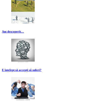
Am descoperit…
E înțelept să accepți să suferi?