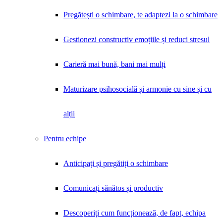
Pregătești o schimbare, te adaptezi la o schimbare
Gestionezi constructiv emoțiile și reduci stresul
Carieră mai bună, bani mai mulți
Maturizare psihosocială și armonie cu sine și cu
alții
Pentru echipe
Anticipați și pregătiți o schimbare
Comunicați sănătos și productiv
Descoperiți cum funcționează, de fapt, echipa