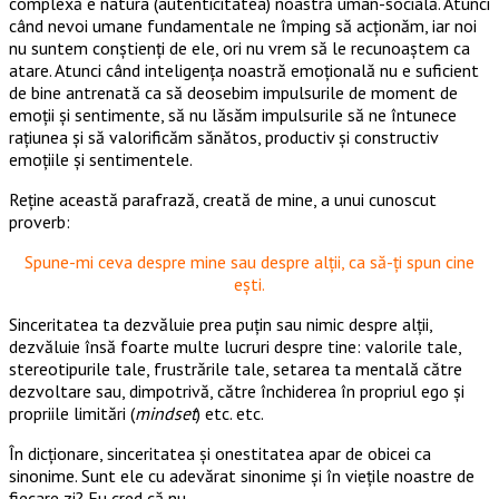
complexă e natura (autenticitatea) noastră uman-socială. Atunci
când nevoi umane fundamentale ne împing să acționăm, iar noi
nu suntem conștienți de ele, ori nu vrem să le recunoaștem ca
atare. Atunci când inteligența noastră emoțională nu e suficient
de bine antrenată ca să deosebim impulsurile de moment de
emoții și sentimente, să nu lăsăm impulsurile să ne întunece
rațiunea și să valorificăm sănătos, productiv și constructiv
emoțiile și sentimentele.
Reține această parafrază, creată de mine, a unui cunoscut
proverb:
Spune-mi ceva despre mine sau despre alții, ca să-ți spun cine
ești.
Sinceritatea ta dezvăluie prea puțin sau nimic despre alții,
dezvăluie însă foarte multe lucruri despre tine: valorile tale,
stereotipurile tale, frustrările tale, setarea ta mentală către
dezvoltare sau, dimpotrivă, către închiderea în propriul ego și
propriile limitări (
mindset
) etc. etc.
În dicționare, sinceritatea și onestitatea apar de obicei ca
sinonime. Sunt ele cu adevărat sinonime și în viețile noastre de
fiecare zi? Eu cred că nu.