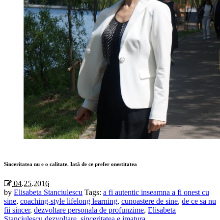
Sinceritatea nu e o calitate. Iată de ce prefer onestitatea
04.25.2016
by
Elisabeta Stanciulescu
Tags:
a fi autentic inseamna a fi onest cu
sine
,
coaching-style lifelong learning
,
cunoastere de sine
,
de ce sa nu
fii sincer
,
dezvoltare personala de profunzime
,
Elisabeta
Stanciulescu dezvoltare
,
sinceritatea e imatura