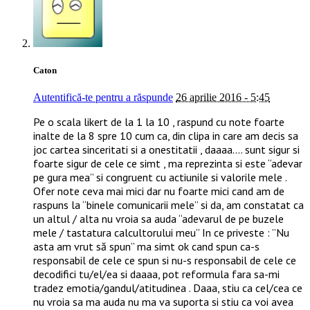
Caton
Autentifică-te pentru a răspunde
26 aprilie 2016 - 5:45
Pe o scala likert de la 1 la 10 , raspund cu note foarte
inalte de la 8 spre 10 cum ca, din clipa in care am decis sa
joc cartea sinceritati si a onestitatii , daaaa…. sunt sigur si
foarte sigur de cele ce simt , ma reprezinta si este “adevar
pe gura mea” si congruent cu actiunile si valorile mele .
Ofer note ceva mai mici dar nu foarte mici cand am de
raspuns la “binele comunicarii mele” si da, am constatat ca
un altul / alta nu vroia sa auda “adevarul de pe buzele
mele / tastatura calcultorului meu” In ce priveste : ”Nu
asta am vrut să spun” ma simt ok cand spun ca-s
responsabil de cele ce spun si nu-s responsabil de cele ce
decodifici tu/el/ea si daaaa, pot reformula fara sa-mi
tradez emotia/gandul/atitudinea . Daaa, stiu ca cel/cea ce
nu vroia sa ma auda nu ma va suporta si stiu ca voi avea