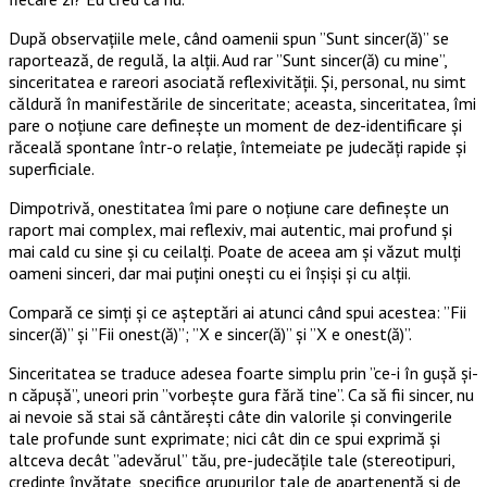
După observațiile mele, când oamenii spun ”Sunt sincer(ă)” se
raportează, de regulă, la alții. Aud rar ”Sunt sincer(ă) cu mine”,
sinceritatea e rareori asociată reflexivității. Și, personal, nu simt
căldură în manifestările de sinceritate; aceasta, sinceritatea, îmi
pare o noțiune care definește un moment de dez-identificare și
răceală spontane într-o relație, întemeiate pe judecăți rapide și
superficiale.
Dimpotrivă, onestitatea îmi pare o noțiune care definește un
raport mai complex, mai reflexiv, mai autentic, mai profund și
mai cald cu sine și cu ceilalți. Poate de aceea am și văzut mulți
oameni sinceri, dar mai puțini onești cu ei înșiși și cu alții.
Compară ce simți și ce așteptări ai atunci când spui acestea: ”Fii
sincer(ă)” și ”Fii onest(ă)”; ”X e sincer(ă)” și ”X e onest(ă)”.
Sinceritatea se traduce adesea foarte simplu prin ”ce-i în gușă și-
n căpușă”, uneori prin ”vorbește gura fără tine”. Ca să fii sincer, nu
ai nevoie să stai să cântărești câte din valorile și convingerile
tale profunde sunt exprimate; nici cât din ce spui exprimă și
altceva decât ”adevărul” tău, pre-judecățile tale (stereotipuri,
credințe învățate, specifice grupurilor tale de apartenență și de