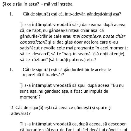
Și ce e rău în asta? – mă vei întreba.
Cât de sigur(ă) ești că, într-adevăr, gândești/simți așa?
Ți s-a întâmplat vreodată să-ți dai seama, după aceea,
că, de fapt, nu gândeai/simțeai chiar așa, că
gândurile/trăirile tale erau
mai complexe, poate chiar
contradictorii
, și ai dat glas doar acelora care ți-au
satisfăcut nevoile cele mai pregnante în acel moment:
să te ”descarci”, să te ”bagi în seamă” (să obții atenție),
să te ”răzbuni” (să-ți arăți puterea) etc.?
Cât de sigur(ă) ești că gândurile/trăirile acelea te
reprezintă într-adevăr?
Ți s-a întâmplat vreodată să spui, după aceea, ”Eu nu
sunt așa, nu gândesc așa, a fost un impuls de
moment”?
3. Cât de sigur(ă) ești că ceea ce gândești și spui e și
adevărat?
Ți s-a întâmplat vreodată ca, după aceea, să descoperi
că lucrurile stăteau, de fapt, altfel decât ai gândit și ai