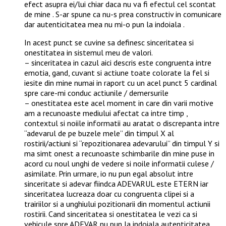
efect asupra ei/lui chiar daca nu va fi efectul cel scontat
de mine . S-ar spune ca nu-s prea constructiv in comunicare
dar autenticitatea mea nu mi-o pun la indoiala .
In acest punct se cuvine sa definesc sinceritatea si
onestitatea in sistemul meu de valori.
– sinceritatea in cazul aici descris este congruenta intre
emotia, gand, cuvant si actiune toate colorate la fel si
iesite din mine numai in raport cu un acel punct 5 cardinal
spre care-mi conduc actiunile / demersurile
– onestitatea este acel moment in care din varii motive
am a recunoaste mediului afectat ca intre timp ,
contextul si noiile informatii au aratat o discrepanta intre
“adevarul de pe buzele mele” din timpul X al
rostirii/actiuni si “repozitionarea adevarului” din timpul Y si
ma simt onest a recunoaste schimbarile din mine puse in
acord cu noul unghi de vedere si noile informatii culese /
asimilate. Prin urmare, io nu pun egal absolut intre
sinceritate si adevar fiindca ADEVARUL este ETERN iar
sinceritatea lucreaza doar cu congruenta clipei si a
trairiilor si a unghiului pozitionarii din momentul actiunii
rostirii. Cand sinceritatea si onestitatea le vezi ca si
vehicule spre ADEVAR nu pun la indoiala autenticitatea