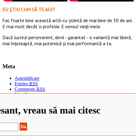
EU ȘTIU CUM SĂ TE AJUT
Fac foarte bine această artă-cu-știintă de mai bine de 30 de ani.
E mai mult decât o profesie. E sensul vieții mele.
Dacă lucrezi perseverent, devii - garantat - o variantă mai liberă,
mai înțeleaptă, mai puternică și mai performantă a ta.
Meta
Autentificare
Entries
RSS
Comments
RSS
WordPress.org
Să avem un Crăciun așa cum îl facem noi să fie !
esant, vreau să mai citesc
Să avem un Crăciun așa cum îl facem noi să fie !
Atitudinea face talentul 😲 https://t.co/rwGGYeP9m4
Iar sunt contra-curentului: aș vrea să văd copii din "casele de
copii", copii în plasament familial și copii adopta…
https://t.co/gXXunBt5oe