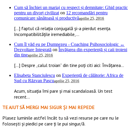
Cum să închiei un mariaj cu respect și demnitate: Ghid practic
pentru un divorț civilizat
on
12 recomandări pentru
comunicare sănătoasă și productivă
aprilie 25, 2016
[…] faptul că relația conjugală și-a pierdut esența.
Incompatibilitățile iremediabile,...
Cum îl văd eu pe Dumnezeu - Coaching Psihosociologic ↔
Dezvoltare Integrată
on
Învățarea din experiență și caii troieni
din tine
aprilie 25, 2016
[…] Despre „calul troian” din tine poți citi aici: Învățarea...
Elisabeta Stanciulescu
on
Experiență de călătorie: Africa de
Sud cu Răzvan Pascu
aprilie 25, 2016
Acum, situația îmi pare și mai scandaloasă. Un test
recent...
TE AJUT SĂ MERGI MAI SIGUR ȘI MAI REPEDE
​​Plasez luminile astfel încât tu să vezi resurse pe care nu le
folosești și piedici pe care ți le pui singur/ă.