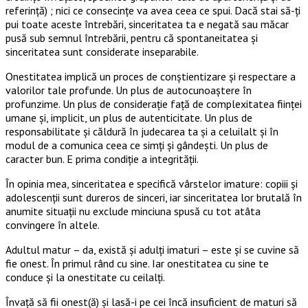
referință) ; nici ce consecințe va avea ceea ce spui. Dacă stai să-ți
pui toate aceste întrebări, sinceritatea ta e negată sau măcar
pusă sub semnul întrebării, pentru că spontaneitatea și
sinceritatea sunt considerate inseparabile.
Onestitatea implică un proces de conștientizare și respectare a
valorilor tale profunde. Un plus de autocunoaștere în
profunzime. Un plus de considerație față de complexitatea ființei
umane și, implicit, un plus de autenticitate. Un plus de
responsabilitate și căldură în judecarea ta și a celuilalt și în
modul de a comunica ceea ce simți și gândești. Un plus de
caracter bun. E prima condiție a integrității.
În opinia mea, sinceritatea e specifică vârstelor imature: copiii și
adolescenții sunt dureros de sinceri, iar sinceritatea lor brutală în
anumite situații nu exclude minciuna spusă cu tot atâta
convingere în altele.
Adultul matur – da, există și adulți imaturi – este și se cuvine să
fie onest. În primul rând cu sine. Iar onestitatea cu sine te
conduce și la onestitate cu ceilalți.
Învață să fii onest(ă) și lasă-i pe cei încă insuficient de maturi să