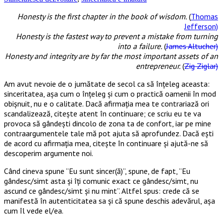
Honesty is the first chapter in the book of wisdom.
(
Thomas
Jefferson)
Honesty is the fastest way to prevent a mistake from turning
into a failure.
(
James Altucher)
Honesty and integrity are by far the most important assets of an
entrepreneur.
(
Zig Ziglar)
Am avut nevoie de o jumătate de secol ca să înțeleg aceasta:
sinceritatea, așa cum o înțeleg și cum o practică oamenii în mod
obișnuit, nu e o calitate. Dacă afirmația mea te contrariază ori
scandalizează, citește atent în continuare; ce scriu eu te va
provoca să gândești dincolo de zona ta de confort, iar pe mine
contraargumentele tale mă pot ajuta să aprofundez. Dacă ești
de acord cu afirmația mea, citește în continuare și ajută-ne să
descoperim argumente noi.
Când cineva spune ”Eu sunt sincer(ă)”, spune, de fapt, ”Eu
gândesc/simt asta și îți comunic exact ce gândesc/simt, nu
ascund ce gândesc/simt și nu mint”. Altfel spus: crede că se
manifestă în autenticitatea sa și că spune deschis adevărul, așa
cum îl vede el/ea.