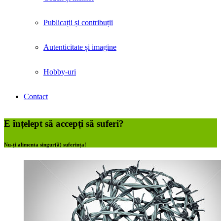
Publicații și contribuții
Autenticitate și imagine
Hobby-uri
Contact
E înțelept să accepți să suferi?
Nu-ți alimenta singur(ă) suferința!