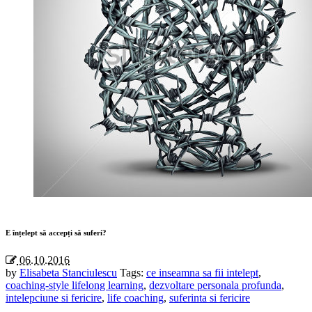
E înțelept să accepți să suferi?
06.10.2016
by
Elisabeta Stanciulescu
Tags:
ce inseamna sa fii intelept
,
coaching-style lifelong learning
,
dezvoltare personala profunda
,
intelepciune si fericire
,
life coaching
,
suferinta si fericire