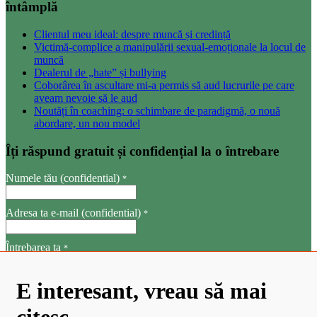
întâmplă
Clientul meu ideal: despre muncă și credință
Victimă-complice a manipulării sexual-emoționale la locul de
muncă
Dealerul de „hate” și bullying
Coborârea în ascultare mi-a permis să aud lucrurile pe care
aveam nevoie să le aud
Noutăți în coaching: o schimbare de paradigmă, o nouă
abordare, un nou model
Îți răspund gratuit și confidențial la o întrebare
Numele tău (confidential)
*
Adresa ta e-mail (confidential)
*
Întrebarea ta
*
E interesant, vreau să mai
citesc