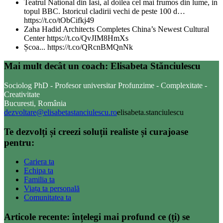
Teatrul National din Iasi, al doilea cel mai frumos din lume, in
topul BBC. Istoricul cladirii vechi de peste 100 d…
https://t.co/tObCifkj49
Zaha Hadid Architects Completes China’s Newest Cultural
Center https://t.co/QvJIM8HmXs
Școa... https://t.co/QRcnBMQnNk
Mai mult decât un coach: Elisabeta Stănciulescu
Sociolog PhD - Profesor universitar Profunzime - Complexitate -
Creativitate
Bucuresti, România
dezvoltare@elisabetastanciulescu.ro
elisabeta.stanciulescu
Te dezvolți și creezi soluții realiste și curajoase
pentru:
Cariera ta
Echipa ta
Familia ta
Viața ta personală
Comunitatea ta
Articole recente: înțelegi mai profund ce (ți) se