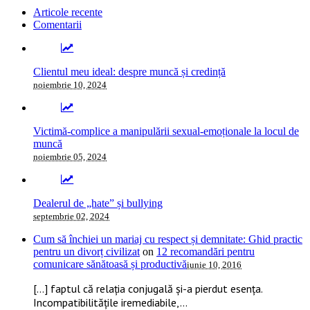
Articole recente
Comentarii
Clientul meu ideal: despre muncă și credință
noiembrie 10, 2024
Victimă-complice a manipulării sexual-emoționale la locul de
muncă
noiembrie 05, 2024
Dealerul de „hate” și bullying
septembrie 02, 2024
Cum să închiei un mariaj cu respect și demnitate: Ghid practic
pentru un divorț civilizat
on
12 recomandări pentru
comunicare sănătoasă și productivă
iunie 10, 2016
[…] faptul că relația conjugală și-a pierdut esența.
Incompatibilitățile iremediabile,...