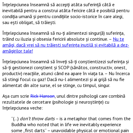
Înțelepciunea înseamnă să accepți atâta suferință câtă e
inevitabilă pentru a construi atâta fericire câtă e posibilă pentru
condiția umană și pentru condițiile socio-istorice în care alegi,
sau ești obligat, să trăiești.
Înțelepciunea înseamnă să nu-ți alimentezi singur(ă) suferința,
trăind cu iluzia și obsesia fericirii absolute și continue. –
Nu te
amăgi, dacă vrei să nu trăiești suferința inutilă și evitabilă a dez-
amăgirilor tale!
Înțelepciunea înseamnă să înveți să-ți conștientizezi suferința și
să-ți gestionezi conștient și SCOP (sănătos, constructiv, onest,
productiv) reacțiile, atunci când ea apare în viața ta. – Nu încerca
să stingi focul cu gaz! Dacă nu-l alimentezi și ai grijă să nu fie
alimentat din alte surse, el se stinge, cu timpul, singur.
Așa cum scrie
Rick Hanson
, unul dintre psihologii care combină
rezultatele de cercetare (psihologie și neuroștiințe) cu
înțelepciunea veche:
”(…)
don’t throw darts
– is a metaphor that comes from the
Buddha who noted that in life we inevitably experience
some „first darts” – unavoidable physical or emotional pain