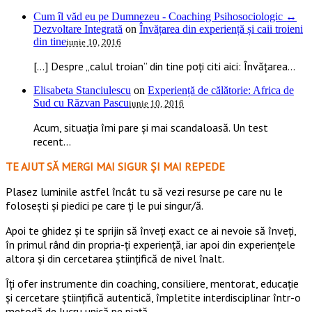
Cum îl văd eu pe Dumnezeu - Coaching Psihosociologic ↔
Dezvoltare Integrată
on
Învățarea din experiență și caii troieni
din tine
iunie 10, 2016
[…] Despre „calul troian” din tine poți citi aici: Învățarea...
Elisabeta Stanciulescu
on
Experiență de călătorie: Africa de
Sud cu Răzvan Pascu
iunie 10, 2016
Acum, situația îmi pare și mai scandaloasă. Un test
recent...
TE AJUT SĂ MERGI MAI SIGUR ȘI MAI REPEDE
​​Plasez luminile astfel încât tu să vezi resurse pe care nu le
folosești și piedici pe care ți le pui singur/ă.
Apoi te ghidez și te sprijin să înveți exact ce ai nevoie să înveți,
în primul rând din propria-ți experiență, iar apoi din experiențele
altora și din cercetarea științifică de nivel înalt.
Îți ofer instrumente din coaching, consiliere, mentorat, educație
și cercetare științifică autentică, împletite interdisciplinar într-o
metodă de lucru unică pe piață.