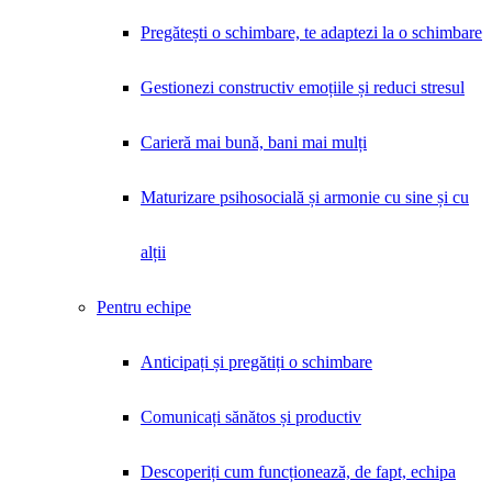
Pregătești o schimbare, te adaptezi la o schimbare
Gestionezi constructiv emoțiile și reduci stresul
Carieră mai bună, bani mai mulți
Maturizare psihosocială și armonie cu sine și cu
alții
Pentru echipe
Anticipați și pregătiți o schimbare
Comunicați sănătos și productiv
Descoperiți cum funcționează, de fapt, echipa