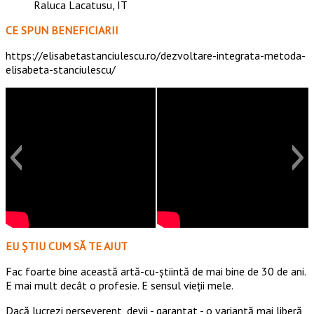
Raluca Lacatusu, IT
CE SPUN BENEFICIARII
https://elisabetastanciulescu.ro/dezvoltare-integrata-metoda-
elisabeta-stanciulescu/
EU ȘTIU CUM SĂ TE AJUT
Fac foarte bine această artă-cu-știintă de mai bine de 30 de ani.
E mai mult decât o profesie. E sensul vieții mele.
Dacă lucrezi perseverent, devii - garantat - o variantă mai liberă,