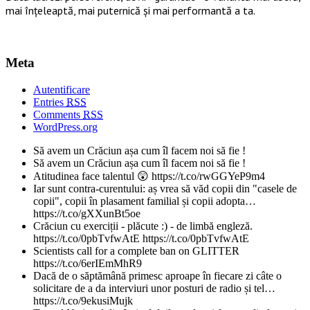
mai înțeleaptă, mai puternică și mai performantă a ta.
Meta
Autentificare
Entries
RSS
Comments
RSS
WordPress.org
Să avem un Crăciun așa cum îl facem noi să fie !
Să avem un Crăciun așa cum îl facem noi să fie !
Atitudinea face talentul 😲 https://t.co/rwGGYeP9m4
Iar sunt contra-curentului: aș vrea să văd copii din "casele de
copii", copii în plasament familial și copii adopta…
https://t.co/gXXunBt5oe
Crăciun cu exerciții - plăcute :) - de limbă engleză.
https://t.co/0pbTvfwAtE https://t.co/0pbTvfwAtE
Scientists call for a complete ban on GLITTER
https://t.co/6erIEmMhR9
Dacă de o săptămână primesc aproape în fiecare zi câte o
solicitare de a da interviuri unor posturi de radio și tel…
https://t.co/9ekusiMujk