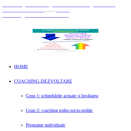
© Coaching Psihosociologic ↔ Dezvoltare Integrată modelul
Elisabeta Stănciulescu
.........
E-mail:
dezvoltare@elisabetastanciulescu.ro
HOME
COACHING-DEZVOLTARE
Grup 1: schimbările actuale și învățarea
Grup 2: coaching psiho-socio-politic
Programe individuale