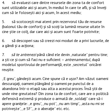
4. să evaluezi care dintre resursele din zona ta de confort
sunt utilizabile aici și acum, în mediul în care te afli, și să înveți
cum să le folosești aici și acum, în acest mediu;
5. să scotocești mai atent prin rezervorul tău de resurse
(balonul tău de confort) și să scoți la lumină resurse uitate în
cine știe ce colț, dar care aici și acum sunt foarte potrivite;
6. să descoperi sau să creezi noi moduri de a privi lucrurile, de
a gândi și a acționa;
7.
să te antrenezi
până când ele devin „naturale” pentru tine;
a ști ce și cum să faci nu e suficient –
antrenamentul
, după
modelul sportivului de performanță, este „secretul” oricărei
reușite.
„E greu”, gândești acum. Cine spune că e ușor? Am văzut oameni
descurajați, oameni plângând și oameni pe punctul de a
abandona într-o etapă sau alta a acestui proces. Însă știi de
unde vine greutatea? Din zona ta de confort, care are o politică
defensivă extremă și produce o armată de „soldați” care să-i
apere granițele: „e greu”, „nu pot”, „nu am timp”, „asta nu mi se
potrivește”, „e SF”, „e o aberație” etc. etc.