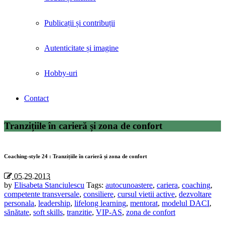
Publicații și contribuții
Autenticitate și imagine
Hobby-uri
Contact
Tranzițiile în carieră și zona de confort
Coaching-style 24 : Tranzițiile în carieră și zona de confort
05.29.2013
by
Elisabeta Stanciulescu
Tags:
autocunoastere
,
cariera
,
coaching
,
competente transversale
,
consiliere
,
cursul vietii active
,
dezvoltare
personala
,
leadership
,
lifelong learning
,
mentorat
,
modelul DACI
,
sănătate
,
soft skills
,
tranzitie
,
VIP-AS
,
zona de confort