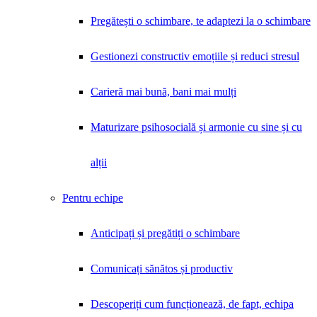
Pregătești o schimbare, te adaptezi la o schimbare
Gestionezi constructiv emoțiile și reduci stresul
Carieră mai bună, bani mai mulți
Maturizare psihosocială și armonie cu sine și cu
alții
Pentru echipe
Anticipați și pregătiți o schimbare
Comunicați sănătos și productiv
Descoperiți cum funcționează, de fapt, echipa