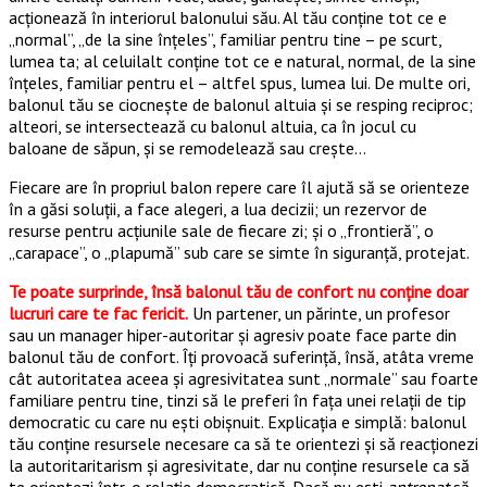
acționează în interiorul balonului său. Al tău conține tot ce e
„normal”, „de la sine înțeles”, familiar pentru tine – pe scurt,
lumea ta; al celuilalt conține tot ce e natural, normal, de la sine
înțeles, familiar pentru el – altfel spus, lumea lui. De multe ori,
balonul tău se ciocnește de balonul altuia și se resping reciproc;
alteori, se intersectează cu balonul altuia, ca în jocul cu
baloane de săpun, și se remodelează sau crește…
Fiecare are în propriul balon repere care îl ajută să se orienteze
în a găsi soluții, a face alegeri, a lua decizii; un rezervor de
resurse pentru acțiunile sale de fiecare zi; și o „frontieră”, o
„carapace”, o „plapumă” sub care se simte în siguranță, protejat.
Te poate surprinde, însă balonul tău de confort nu conține doar
lucruri care te fac fericit.
Un partener, un părinte, un profesor
sau un manager hiper-autoritar și agresiv poate face parte din
balonul tău de confort. Îți provoacă suferință, însă, atâta vreme
cât autoritatea aceea și agresivitatea sunt „normale” sau foarte
familiare pentru tine, tinzi să le preferi în fața unei relații de tip
democratic cu care nu ești obișnuit. Explicația e simplă: balonul
tău conține resursele necesare ca să te orientezi și să reacționezi
la autoritaritarism și agresivitate, dar nu conține resursele ca să