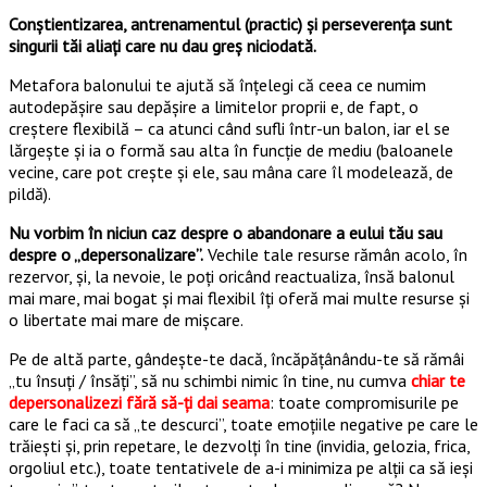
Conștientizarea, antrenamentul (practic) și perseverența sunt
singurii tăi aliați care nu dau greș niciodată.
Metafora balonului te ajută să înțelegi că ceea ce numim
autodepășire sau depășire a limitelor proprii e, de fapt, o
creștere flexibilă – ca atunci când sufli într-un balon, iar el se
lărgește și ia o formă sau alta în funcție de mediu (baloanele
vecine, care pot crește și ele, sau mâna care îl modelează, de
pildă).
Nu vorbim în niciun caz despre o abandonare a eului tău sau
despre o „depersonalizare”.
Vechile tale resurse rămân acolo, în
rezervor, și, la nevoie, le poți oricând reactualiza, însă balonul
mai mare, mai bogat și mai flexibil îți oferă mai multe resurse și
o libertate mai mare de mișcare.
Pe de altă parte, gândește-te dacă, încăpățânându-te să rămâi
„tu însuți / însăți”, să nu schimbi nimic în tine, nu cumva
chiar te
depersonalizezi fără să-ți dai seama
: toate compromisurile pe
care le faci ca să „te descurci”, toate emoțiile negative pe care le
trăiești și, prin repetare, le dezvolți în tine (invidia, gelozia, frica,
orgoliul etc.), toate tentativele de a-i minimiza pe alții ca să ieși