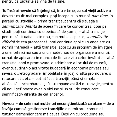
pentru ca lucrurile să vină de la sine.
Tu însă ai nevoie să înțelegi că, între timp, cursul vieții active a
devenit mult mai complex
: poți începe cu o muncă
part-time
, în
paralel cu studiile – prima tranziție, pentru că situația e
semnificativ diferită
de aceea în care te concentrezi doar pe
studii; poți continua cu o perioadă de șomaj – altă tranziție,
pentru că situația e, din nou, sub multe aspecte,
semnificativ
diferită
de cea precedentă; poți continua apoi cu o angajare cu
normă întreagă – altă tranziție; apoi cu un program de învățare
a unei tehnici noi sau a unui model nou de organizare a muncii,
urmat de aplicarea în munca de fiecare zi a celor învățate – altă
tranziție; apoi o promovare, o schimbare a locului de muncă,
eventual dintr-o activitate bugetară în economia privată sau
invers, o „retrogradare” (mobilitate în jos), o altă promovare, o
relocare etc. etc. – tot atâtea tranziții; până și simpla –
altădată – schimbare a șefului impune astăzi o tranziție, pentru
că noul șef poate avea o viziune și un stil de conducere
semnificativ diferite de cel anterior.
Nevoia – de cele mai multe ori neconștientizată ca atare – de a
învăța cum să gestioneze tranzițiile
e numitorul comun al
tuturor oamenilor care mă caută. Deși vin cu probleme sau