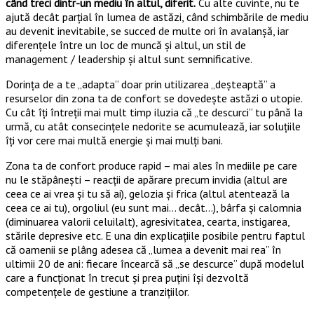
când treci dintr-un mediu în altul, diferit.
Cu alte cuvinte, nu te
ajută decât parțial în lumea de astăzi, când schimbările de mediu
au devenit inevitabile, se succed de multe ori în avalanșă, iar
diferențele între un loc de muncă și altul, un stil de
management / leadership și altul sunt semnificative.
Dorința de a te „adapta” doar prin utilizarea „deșteaptă” a
resurselor din zona ta de confort se dovedește astăzi o utopie.
Cu cât îți întreții mai mult timp iluzia că „te descurci” tu până la
urmă, cu atât consecințele nedorite se acumulează, iar soluțiile
îți vor cere mai multă energie și mai mulți bani.
Zona ta de confort produce rapid – mai ales în mediile pe care
nu le stăpânești – reacții de apărare precum invidia (altul are
ceea ce ai vrea și tu să ai), gelozia și frica (altul atentează la
ceea ce ai tu), orgoliul (eu sunt mai… decât…), bârfa și calomnia
(diminuarea valorii celuilalt), agresivitatea, cearta, instigarea,
stările depresive etc. E una din explicațiile posibile pentru faptul
că oamenii se plâng adesea că „lumea a devenit mai rea” în
ultimii 20 de ani: fiecare încearcă să „se descurce” după modelul
care a funcționat în trecut și prea puțini își dezvoltă
competențele de gestiune a tranzițiilor.