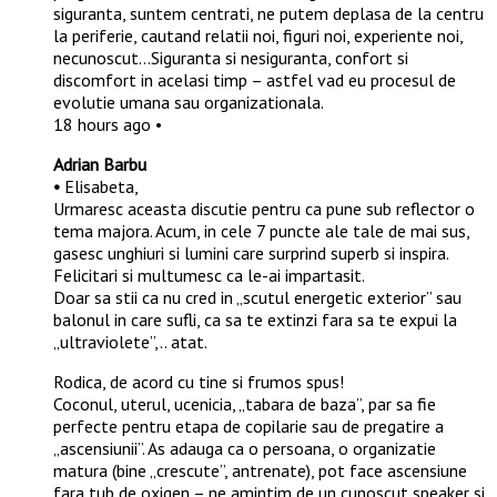
siguranta, suntem centrati, ne putem deplasa de la centru
la periferie, cautand relatii noi, figuri noi, experiente noi,
necunoscut…Siguranta si nesiguranta, confort si
discomfort in acelasi timp – astfel vad eu procesul de
evolutie umana sau organizationala.
18 hours ago •
Adrian Barbu
•
Elisabeta,
Urmaresc aceasta discutie pentru ca pune sub reflector o
tema majora. Acum, in cele 7 puncte ale tale de mai sus,
gasesc unghiuri si lumini care surprind superb si inspira.
Felicitari si multumesc ca le-ai impartasit.
Doar sa stii ca nu cred in „scutul energetic exterior” sau
balonul in care sufli, ca sa te extinzi fara sa te expui la
„ultraviolete”,.. atat.
Rodica, de acord cu tine si frumos spus!
Coconul, uterul, ucenicia, „tabara de baza”, par sa fie
perfecte pentru etapa de copilarie sau de pregatire a
„ascensiunii”. As adauga ca o persoana, o organizatie
matura (bine „crescute”, antrenate), pot face ascensiune
fara tub de oxigen – ne amintim de un cunoscut speaker si