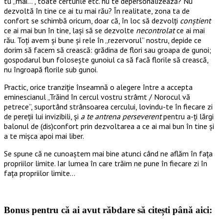
tu „mai…”, toate certurile etc. nu te depersonalizează? Nu
dezvoltă în tine ce ai tu mai rău? În realitate, zona ta de
confort se schimbă oricum, doar că, în loc să dezvolți
conștient
ce ai mai bun în tine, lași să se dezvolte
necontrolat
ce ai mai
rău. Toți avem și bune și rele în „rezervorul” nostru, depide ce
dorim să facem să crească: grădina de flori sau groapa de gunoi;
gospodarul bun folosește gunoiul ca să facă florile să crească,
nu îngroapă florile sub gunoi.
Practic, orice tranziție înseamnă o alegere între a accepta
eminescianul „Trăind în cercul vostru strâmt / Norocul vă
petrece”, suportând strânsoarea cercului, lovindu-te în fiecare zi
de pereții lui invizibili, și
a te antrena perseverent
pentru a-ți lărgi
balonul de (dis)confort prin dezvoltarea a ce ai mai bun în tine și
a te mișca apoi mai liber.
Se spune că ne cunoaștem mai bine atunci când ne aflăm în fața
propriilor limite. Iar lumea în care trăim ne pune în fiecare zi în
fața propriilor limite…
Bonus pentru că ai avut răbdare să citești până aici: