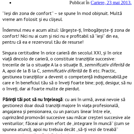
Publicat în
Cariere, 23 mai 2013.
”Ieși din zona de confort” – se spune în mod obișnuit. Multă
vreme am folosit și eu clișeul.
Îndemnul meu e acum altul: lărgește-ți, îmbogățește-ți zona de
confort! Nici nu ai cum și nici nu e profitabil să ”ieși” din ea,
pentru că ea e rezervorul tău de resurse!
Singura certitudine în orice carieră din secolul XXI, și în orice
viață dincolo de carieră, o constituie tranzițiile succesive:
trecerile de la o situație A la o situație B,
semnificativ diferită
de
A, apoi de la B la C,
semnificativ diferită
de B etc. Practic,
gestiunea tranzițiilor a devenit o competență indispensabilă,pe
care e în beneficiul tău să o înveți foarte bine; poți, desigur, să nu
o înveți, dar ai foarte multe de pierdut.
Părinții tăi pot să nu înțeleagă
: cu ani în urmă, aveai nevoie să
gestionezi doar două tranziții majore în viața profesională,
angajarea și pensionarea, cu un parcurs linear între ele,
cuprinzând promovări succesive sau măcar creșteri succesive ale
veniturilor; făceai un prim efort de „integrare în muncă” (cum se
spunea atunci), apoi nu trebuia decât „să-ți vezi de treabă”