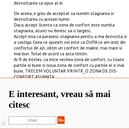
dezvoltarea ca opus al ei.
De aceea, e greu de acceptat sa numim stagnarea si
dezvoltarea cu acelasi nume:
Daca accept licenta ca zona de confort este numita
stagnarea, atunci nu doresc sa o largesc.
Accept insa ca parasesc stagnarea pentru a ma dezvolta si
a castiga. Ceea ce spuneti voi este ca DUPA ce am iesit din
confortul de azi, obtin un confort de maiine, mai mare si
mai bun. Total de acord ca asta tintim.
Ar fi de inteles, ca intre vechea zona de confort, cu toate
partile ei bune si noua zona de confort cu partile ei si mai
bune, TRECEM VOLUNTAR PRINTR_O ZONA DE DIS-
CONFORT, ASUMATA.
Eu nu am reusit sa vad undeva evolutie fara revolutie. Ma
gandeam daca nu ar fi putin riscant sa credem ca putem sa
E interesant, vreau să mai
„ne extindem zona de confort” fara durere asumata.
Mai ales, ca foarte frumos, Elena, ai vorbit despre cum s-a
citesc
schimbat mediul social si al muncii azi fata de ieri, mi-a
placut mult.
Dar pot sa-mi re-convertesc modul de a aborda cariera
fara sa-mi schimb (in mod dureros, ne-confortabil cel
putin), obiceiurile? Si abia dupa destula durere sa re-