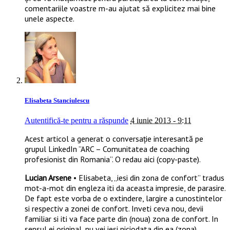
comentariile voastre m-au ajutat să explicitez mai bine
unele aspecte.
Elisabeta Stanciulescu
Autentifică-te pentru a răspunde
4 iunie 2013 - 9:11
Acest articol a generat o conversație interesantă pe
grupul LinkedIn ”ARC – Comunitatea de coaching
profesionist din Romania”. O redau aici (copy-paste).
Lucian Arsene
• Elisabeta, „iesi din zona de confort” tradus
mot-a-mot din engleza iti da aceasta impresie, de parasire.
De fapt este vorba de o extindere, largire a cunostintelor
si respectiv a zonei de confort. Inveti ceva nou, devii
familiar si iti va face parte din (noua) zona de confort. In
sensul ei original, nu vei iesi niciodata din ea (zona).