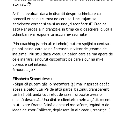
alpinist. 🙂
Ar fi de evaluat daca in discutii despre schimbare cu
oamenii etica nu cumva ne cere sa-i incurajam sa
anticipeze corect si sa-si asume „disconfortul”. Cred ca
asta i-ar proteja in tranzitie, in timp ce o descriere idilica a
schimbarii i-ar expune la riscuri ne-asumate..
Prin coaching (si prin alte tehnici) putem sprijini o centrare
pe noi insine, care sa ne fereasca in viitor de „teama de
inaltime”. Nu stiu daca vreau un balon care sa ma apere de
ce e inafara: singurul disconfort pe care sigur nu mi-l
doresc e cel interior.
6 hours ago •
Elisabeta Stanciulescu
• Sigur că putem găsi o metaforă (și) mai inspirată decât
aceea a balonului. Pe de altă parte, balonul transparent
lasă să pătrundă tot felul de raze… și poate avea o
nacelă deschisă…Una dintre clientele mele a găsit recent
o utilizare foarte faină a acestei metafore, legând-o de
ideea de zbor (înălțare, deplasare în alt cadru, tranziție…)