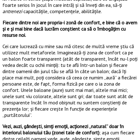
foarte serios în jocul în care intră) și să înveți din ea, să-ți
antrenezi
capacitățile, competențele, abilitățile.
Fiecare dintre noi are propria-i zonă de confort, e bine că o avem
și e și mai bine dacă lucrăm conștient ca să o îmbogățim cu
resurse noi.
Cei care lucrează cu mine sau mă citesc de multă vreme știu că
utilizez mult metaforele. Imaginează-ți zona de confort ca pe
un balon foarte transparent (atât de transparent, încât nu-l poți
vedea decât cu ochii minții): tu te afli într-un balon și fiecare
dintre oamenii din jurul tău se află în câte un balon; dacă îți
place mai mult, poți considera că ceea ce numim „aură” a fiecărei
persoane este, de fapt, forma fizică pe care o ia zona de
confort. Unele baloane (aure) sunt mai mari, altele mai mici;
unele sunt viu colorate, altele sunt gri; dar toate sunt atât de
transparente încât în mod obișnuit nu suntem conștienți de
prezența lor; și fiecare crește în funcție de experiențele
„purtătorului”.
Vezi, auzi, gândești, simți emoții, acționezi „natural” doar în
interiorul balonului tău (zonei tale de confort)
; așa cum fiecare
dintre ceilalți oameni vede, aude, gândește, simte emoții,