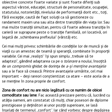
obiective concrete foarte variate și sunt foarte diferiți sub
aspectul vârstei, educației, structurii de personalitate, ocupației,
statutului, notorietății, nivelului de performanță dorit etc., toți,
fără excepție, caută de fapt soluții ca să gestioneze cu
randament maxim una sau alta dintre tranzițiile din viața lor. Sau
mai multe tranziții simultan, pentru că foarte adesea tranziția în
carieră se suprapune peste o tranziție familială, ori locativă, ori
legată de „schimbarea prefixului” (vârstă) etc.
Cei mai mulți privesc schimbările din condițiile lor de muncă și de
viață cu un amestec de teamă și speranță, combinate în proporții
variabile. Cei mai „realiști” își spun simplu „trebuie să te
adaptezi”, gândind adaptarea ca pe o
tolerare
a noului, însoțită
de un
compromis
ghidat de dorința de
a-și menține
avantajele
sau a le face să crească. Printre avantajele urmărite, cel mai
important – deși rareori conștientizat ca atare – este acela de a
se menține în zona proprie de confort.
Zona de confort nu are nicio legătură cu ce numim de obicei
comoditate sau lene
. Fac această precizare pentru că, lucrând cu
atâția oameni, am constatat că mulți, chiar posesori de diplome
prestigioase și deținători ai unor poziții superioare, se lasă
înșelați de termenul „confort”. Iar când vorbesc despre depășirea