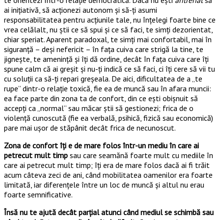
te orientezi într-o relație democratică. Dacă nu ești
antrenat
să
ai inițiativă, să acționezi autonom și să-ți asumi
responsabilitatea pentru acțiunile tale, nu înțelegi foarte bine ce
vrea celălalt, nu știi ce să spui și ce să faci, te simți dezorientat,
chiar speriat. Aparent paradoxal, te simți mai confortabil, mai în
siguranță – deși nefericit – în fața cuiva care strigă la tine, te
jignește, te amenință și îți dă ordine, decât în fața cuiva care îți
spune calm că ai greșit și nu-ți indică ce să faci, ci îți cere să vii tu
cu soluții ca să-ți repari greșeala. De aici, dificultatea de a „te
rupe” dintr-o relație toxică, fie ea de muncă sau în afara muncii:
ea face parte din zona ta de confort, din ce ești obișnuit să
accepți ca „normal” sau măcar știi să gestionezi; frica de o
violență cunoscută (fie ea verbală, psihică, fizică sau economică)
pare mai ușor de stăpânit decât frica de necunoscut.
Zona de confort îți e de mare folos într-un mediu în care ai
petrecut mult timp
sau care seamănă foarte mult cu mediile în
care ai petrecut mult timp; îți era de mare folos dacă ai fi trăit
acum câteva zeci de ani, când mobilitatea oamenilor era foarte
limitată, iar diferențele între un loc de muncă și altul nu erau
foarte semnificative.
Însă nu te ajută decât parțial atunci când mediul se schimbă sau