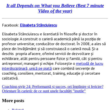
It all Depends on What you Believe (Best 7 minute
Video of the year)
Facebook:
Elisabeta Stănciulescu
Elisabeta Stănciulescu e licentiată în filosofie și doctor în
sociologie. A construit o carieră academică până la poziția de
profesor universitar, conducător de doctorat. În 2008, a ales să
plece din învățământ și să construiască o carieră nouă. Și-a
deschis propria afacere, oferind servicii de dezvoltare și
echilibrare, atât pentru persoane fizice și familii, cât și pentru
antreprenori, manageri și echipe. Folosește o
metodă de lucru
interdisciplinară, unică pe piată
care combină secvențe de
coaching, consiliere, mentorat, training, educație și cercetare
calitativă.
Coaching-style 24: Performanță și succes, ori împlinire și fericire?
Orientare în carieră: de ce sunt unele facultăți ”inutile”
More posts