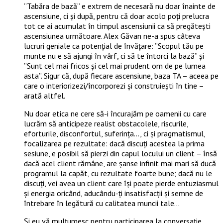
”Tabăra de bază” e extrem de necesară nu doar înainte de
ascensiune, ci și după, pentru că doar acolo poți prelucra
tot ce ai acumulat în timpul ascensiunii ca să pregătești
ascensiunea următoare. Alex Găvan ne-a spus câteva
lucruri geniale ca potențial de învățare: ”Scopul tău pe
munte nu e să ajungi în vârf, ci să te întorci la bază” și
”Sunt cel mai fricos și cel mai prudent om de pe lumea
asta”. Sigur că, după fiecare ascensiune, baza TA – aceea pe
care o interiorizezi/încorporezi și construiești în tine –
arată altfel.
Nu doar etica ne cere să-i încurajăm pe oamenii cu care
lucrăm să anticipeze realist obstacolele, riscurile,
eforturile, disconfortul, suferința…, ci și pragmatismul,
focalizarea pe rezultate: dacă discuți acestea la prima
sesiune, e posibil să pierzi din capul locului un client – însă
dacă acel client rămâne, are șanse infinit mai mari să ducă
programul la capăt, cu rezultate foarte bune; dacă nu le
discuți, vei avea un client care își poate pierde entuziasmul
și energia oricând, aducându-ți insatisfacții și semne de
întrebare în legătură cu calitatea muncii tale…
Și eu vă mulțumesc pentru participarea la conversație,