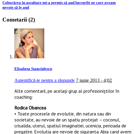
Coborârea în ascultare mi-a permis să aud lucrurile pe care aveam
nevoie să le aud
Cometarii (2)
Elisabeta Stanciulescu
Autentifică-te pentru a răspunde
7 iunie 2013 - 4:02
Alte comentarii, pe același grup al profesioniștilor în
coaching:
Rodica Obancea
• Toate procesele de evolutie, din natura sau din
societate, au nevoie de un spatiu protejat – coconul,
crisalida, uterul, spatiul imaginatiei, ucenicia, perioada de
pregatire. Evolutia are nevoie de siguranta. Abia cand avem