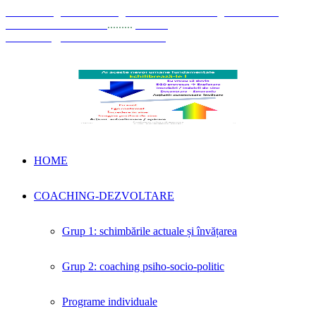
© Coaching Psihosociologic ↔ Dezvoltare Integrată modelul
Elisabeta Stănciulescu
.........
E-mail:
dezvoltare@elisabetastanciulescu.ro
HOME
COACHING-DEZVOLTARE
Grup 1: schimbările actuale și învățarea
Grup 2: coaching psiho-socio-politic
Programe individuale