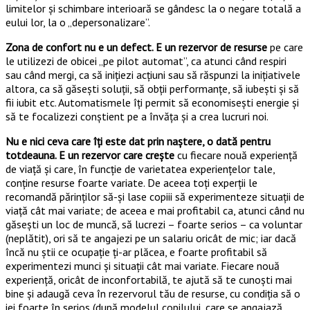
limitelor și schimbare interioară se gândesc la o negare totală a
eului lor, la o „depersonalizare”.
Zona de confort nu e un defect. E un rezervor de resurse
pe care
le utilizezi de obicei „pe pilot automat”, ca atunci când respiri
sau când mergi, ca să inițiezi acțiuni sau să răspunzi la inițiativele
altora, ca să găsești soluții, să obții performanțe, să iubești și să
fii iubit etc. Automatismele îți permit să economisești energie și
să te focalizezi conștient pe a învăța și a crea lucruri noi.
Nu e nici ceva care îți este dat prin naștere, o dată pentru
totdeauna. E un rezervor care crește
cu fiecare nouă experiență
de viață și care, în funcție de varietatea experiențelor tale,
conține resurse foarte variate. De aceea toți experții le
recomandă părinților să-și lase copiii să experimenteze situații de
viață cât mai variate; de aceea e mai profitabil ca, atunci când nu
găsești un loc de muncă, să lucrezi – foarte serios – ca voluntar
(neplătit), ori să te angajezi pe un salariu oricât de mic; iar dacă
încă nu știi ce ocupație ți-ar plăcea, e foarte profitabil să
experimentezi munci și situații cât mai variate. Fiecare nouă
experiență, oricât de inconfortabilă, te ajută să te cunoști mai
bine și adaugă ceva în rezervorul tău de resurse, cu condiția să o
iei foarte în serios (după modelul copilului, care se angajază