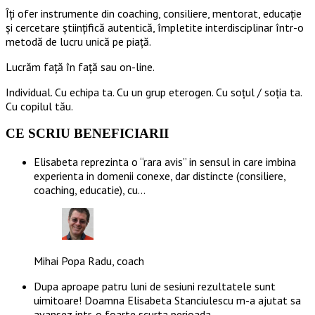
Îți ofer instrumente din coaching, consiliere, mentorat, educație
și cercetare științifică autentică, împletite interdisciplinar într-o
metodă de lucru unică pe piață.
Lucrăm față în față sau on-line.
Individual. Cu echipa ta. Cu un grup eterogen. Cu soțul / soția ta.
Cu copilul tău.
CE SCRIU BENEFICIARII
Elisabeta reprezinta o “rara avis” in sensul in care imbina
experienta in domenii conexe, dar distincte (consiliere,
coaching, educatie), cu…
Mihai Popa Radu, coach
Dupa aproape patru luni de sesiuni rezultatele sunt
uimitoare! Doamna Elisabeta Stanciulescu m-a ajutat sa
avansez intr-o foarte scurta perioada…