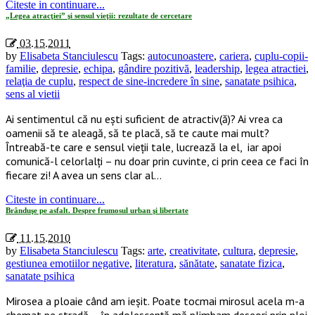
Citeste in continuare...
„Legea atracţiei” şi sensul vieţii: rezultate de cercetare
03.15.2011
by
Elisabeta Stanciulescu
Tags:
autocunoastere
,
cariera
,
cuplu-copii-
familie
,
depresie
,
echipa
,
gândire pozitivă
,
leadership
,
legea atractiei
,
relaţia de cuplu
,
respect de sine-incredere în sine
,
sanatate psihica
,
sens al vietii
Ai sentimentul că nu eşti suficient de atractiv(ă)? Ai vrea ca
oamenii să te aleagă, să te placă, să te caute mai mult?
Întreabă-te care e sensul vieţii tale, lucrează la el, iar apoi
comunică-l celorlalţi – nu doar prin cuvinte, ci prin ceea ce faci în
fiecare zi! A avea un sens clar al…
Citeste in continuare...
Brânduşe pe asfalt. Despre frumosul urban şi libertate
11.15.2010
by
Elisabeta Stanciulescu
Tags:
arte
,
creativitate
,
cultura
,
depresie
,
gestiunea emotiilor negative
,
literatura
,
sănătate
,
sanatate fizica
,
sanatate psihica
Mirosea a ploaie când am ieşit. Poate tocmai mirosul acela m-a
chemat pe stradă – în adolescenţă mă plimbam deseori prin ploi