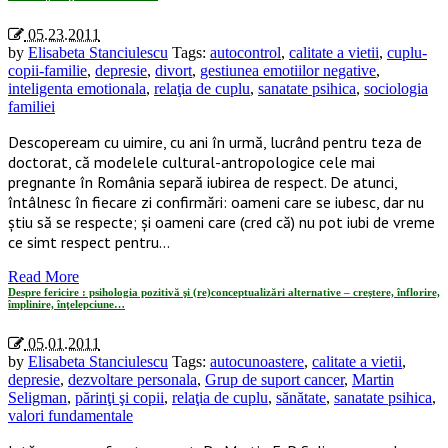
05.23.2011
by
Elisabeta Stanciulescu
Tags:
autocontrol
,
calitate a vietii
,
cuplu-
copii-familie
,
depresie
,
divort
,
gestiunea emotiilor negative
,
inteligenta emotionala
,
relaţia de cuplu
,
sanatate psihica
,
sociologia
familiei
Descopeream cu uimire, cu ani în urmă, lucrând pentru teza de
doctorat, că modelele cultural-antropologice cele mai
pregnante în România separă iubirea de respect. De atunci,
întâlnesc în fiecare zi confirmări: oameni care se iubesc, dar nu
ştiu să se respecte; şi oameni care (cred că) nu pot iubi de vreme
ce simt respect pentru…
Read More
Despre fericire : psihologia pozitivă şi (re)conceptualizări alternative – creştere, înflorire,
împlinire, înţelepciune…
05.01.2011
by
Elisabeta Stanciulescu
Tags:
autocunoastere
,
calitate a vietii
,
depresie
,
dezvoltare personala
,
Grup de suport cancer
,
Martin
Seligman
,
părinţi şi copii
,
relaţia de cuplu
,
sănătate
,
sanatate psihica
,
valori fundamentale