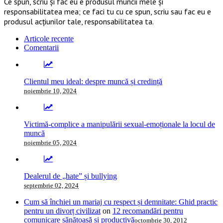
Ce spun, scriu și fac eu e produsul muncii mele și
responsabilitatea mea; ce faci tu cu ce spun, scriu sau fac eu e
produsul acțiunilor tale, responsabilitatea ta.
Articole recente
Comentarii
Clientul meu ideal: despre muncă și credință
noiembrie 10, 2024
Victimă-complice a manipulării sexual-emoționale la locul de
muncă
noiembrie 05, 2024
Dealerul de „hate” și bullying
septembrie 02, 2024
Cum să închiei un mariaj cu respect și demnitate: Ghid practic
pentru un divorț civilizat
on
12 recomandări pentru
comunicare sănătoasă și productivă
octombrie 30, 2012