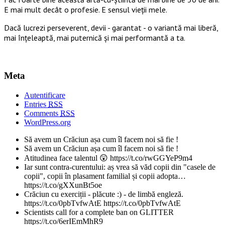
E mai mult decât o profesie. E sensul vieții mele.
Dacă lucrezi perseverent, devii - garantat - o variantă mai liberă,
mai înțeleaptă, mai puternică și mai performantă a ta.
Meta
Autentificare
Entries
RSS
Comments
RSS
WordPress.org
Să avem un Crăciun așa cum îl facem noi să fie !
Să avem un Crăciun așa cum îl facem noi să fie !
Atitudinea face talentul 😲 https://t.co/rwGGYeP9m4
Iar sunt contra-curentului: aș vrea să văd copii din "casele de
copii", copii în plasament familial și copii adopta…
https://t.co/gXXunBt5oe
Crăciun cu exerciții - plăcute :) - de limbă engleză.
https://t.co/0pbTvfwAtE https://t.co/0pbTvfwAtE
Scientists call for a complete ban on GLITTER
https://t.co/6erIEmMhR9