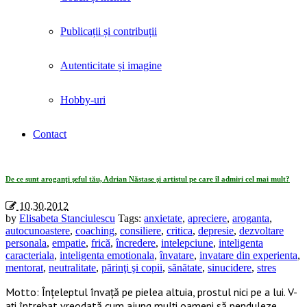
Publicații și contribuții
Autenticitate și imagine
Hobby-uri
Contact
Tag Archives: «depresie»
De ce sunt aroganţi şeful tău, Adrian Năstase şi artistul pe care îl admiri cel mai mult?
10.30.2012
by
Elisabeta Stanciulescu
Tags:
anxietate
,
apreciere
,
aroganta
,
autocunoastere
,
coaching
,
consiliere
,
critica
,
depresie
,
dezvoltare
personala
,
empatie
,
frică
,
încredere
,
intelepciune
,
inteligenta
caracteriala
,
inteligenta emotionala
,
învatare
,
invatare din experienta
,
mentorat
,
neutralitate
,
părinţi şi copii
,
sănătate
,
sinucidere
,
stres
Motto: Înţeleptul învaţă pe pielea altuia, prostul nici pe a lui. V-
aţi întrebat vreodată cum ajung mulţi oameni să penduleze