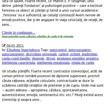
Iată ce spune, foarte recent, Dr. Martin E. P. Seligman, unul
dintre „părinţii fondatori” ai psihologiei pozitive – care a instituit
fericirea ca obiect al ştiinţei şi temă a unor cursuri academice:
„fericirea” nu e suficientă, iar ceilalţi contează! Avem nevoie de
emoţii pozitive, dar şi de angajare în viaţa celorlalţi, de relaţii, de
sens…
Citeste in continuare...
Autocontrolul creşte calitatea relaţiilor de cuplu şi de prietenie
04.01.2011
by
Elisabeta Stanciulescu
Tags:
autocontrol
,
autocunoastere
,
autocunoaştere, dezvoltare personală
,
carieră, echipă, leadership
,
cuplu-copii-familie
,
depresie
,
divort
,
gestiunea emotiilor negative
,
inteligenta caracteriala
,
inteligenta emotionala
,
relaţia de cuplu
Un studiu ştiinţific foarte recent contrazice stereotipul, atât de
comun printre românii posesori de diplome superioare, potrivit
căruia raţiunea, acţiunile calculate, contractuale ar duce la
scăderea calităţii relaţiilor de prietenie şi de cuplu. Unde mai sunt
– auzim adesea – apropierea, căldura, spontaneitatea,
autenticitatea, emoţia, sentimentul etc. etc.? Mulţi extind acest
stereotip şi asupra unor…