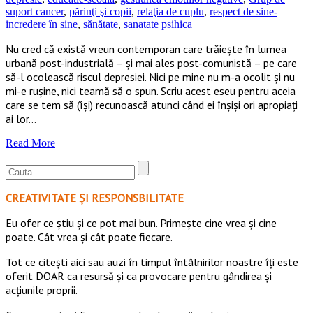
suport cancer
,
părinţi şi copii
,
relaţia de cuplu
,
respect de sine-
incredere în sine
,
sănătate
,
sanatate psihica
Nu cred că există vreun contemporan care trăieşte în lumea
urbană post-industrială – şi mai ales post-comunistă – pe care
să-l ocolească riscul depresiei. Nici pe mine nu m-a ocolit şi nu
mi-e ruşine, nici teamă să o spun. Scriu acest eseu pentru aceia
care se tem să (îşi) recunoască atunci când ei înşişi ori apropiaţi
ai lor…
Read More
CREATIVITATE ȘI RESPONSBILITATE
Eu ofer ce ştiu şi ce pot mai bun. Primeşte cine vrea şi cine
poate. Cât vrea şi cât poate fiecare.
Tot ce citești aici sau auzi în timpul întâlnirilor noastre îți este
oferit DOAR ca resursă şi ca provocare pentru gândirea și
acţiunile proprii.