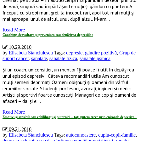
de vară, singură sau împărtăşind emoţii şi gânduri cu prieteni. A
început cu stropi mari, grei, la început rari, apoi tot mai mulţi şi
mai aproape, unul de altul, unul după altul. M-am…
Read More
Coaching-dezvoltare şi prevenirea sau depăşirea depresiilor
10.29.2010
by
Elisabeta Stanciulescu
Tags:
depresie
,
gândire pozitivă
,
Grup de
suport cancer
,
sănătate
,
sanatate fizica
,
sanatate psihica
Şi un coach, un consilier, un mentor îţi poate fi util în depăşirea
unui episod depresiv ! Câteva recomandări utile Am cunoscut
mulţi semeni deprimaţi. Oameni obişnuiţi şi oameni din vârful
ierarhiilor sociale. Studenţi, profesori, avocaţi, ingineri şi medici.
Artişti şi sportivi foarte cunoscuţi. Manageri de top şi oameni de
afaceri – da, şi ei…
Read More
Emotivi şi sensibili sau echilibraţi şi puternici – toţi putem trece prin episoade depresive !
09.21.2010
by
Elisabeta Stanciulescu
Tags:
autocunoastere
,
cuplu-copii-familie
,
depresie
,
educatie-scoala
,
gestiunea emotiilor negative
,
Grup de