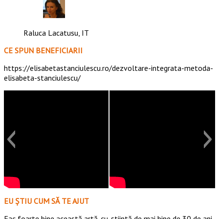
Raluca Lacatusu, IT
CE SPUN BENEFICIARII
https://elisabetastanciulescu.ro/dezvoltare-integrata-metoda-
elisabeta-stanciulescu/
EU ȘTIU CUM SĂ TE AJUT
Fac foarte bine această artă-cu-știintă de mai bine de 30 de ani.