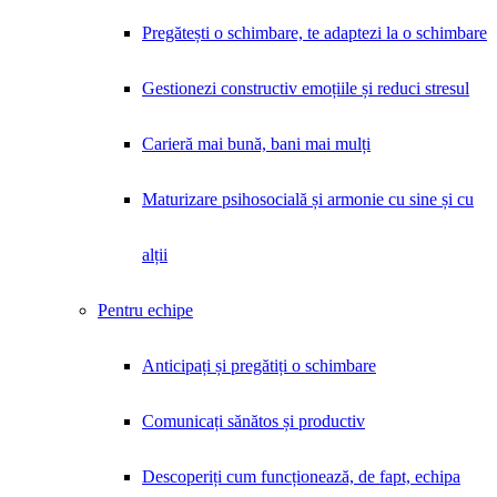
Pregătești o schimbare, te adaptezi la o schimbare
Gestionezi constructiv emoțiile și reduci stresul
Carieră mai bună, bani mai mulți
Maturizare psihosocială și armonie cu sine și cu
alții
Pentru echipe
Anticipați și pregătiți o schimbare
Comunicați sănătos și productiv
Descoperiți cum funcționează, de fapt, echipa