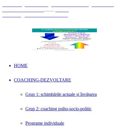
© Coaching Psihosociologic ↔ Dezvoltare Integrată modelul
Elisabeta Stănciulescu
.........
E-mail:
dezvoltare@elisabetastanciulescu.ro
HOME
COACHING-DEZVOLTARE
Grup 1: schimbările actuale și învățarea
Grup 2: coaching psiho-socio-politic
Programe individuale