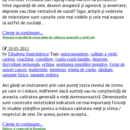
între siguranţă de sine, deseori arogantă şi agresivă, şi anxietate,
depresie sau chiar tentativă de suicid? Sigur, artiştii şi vedetele
de televiziune sunt cazurile cele mai vizibile şi cele mai expuse
la astfel de oscilaţii….
Citeste in continuare...
Testează-ţi nivelul de stress indus de calitatea generală a vieţii tale
10.05.2011
by
Elisabeta Stanciulescu
Tags:
autocunoastere
,
calitate a vietii
,
cariera
,
coaching
,
consiliere
,
cuplu-copii-familie
,
depresie
,
dezvoltare personala
,
echipa
,
gestiunea emotiilor negative
,
Grup de
suport cancer
,
leadership
,
mentorat
,
relaţia de cuplu
,
sănătate
,
sanatate fizica
,
sanatate psihica
Aici găsiţi un instrument prin care puteţi testa nivelul de stress
pe care vi-l induce, indiferent dacă sunteţi sau nu conştient(ă) de
aceasta, calitatea generală a vieţii dumneavoastră. Dimensiunile
sunt construite sintetizând indicatorii cei mai importanţi folosiţi
în studiile ştiinţifice pentru a măsura calitatea vieţii şi stima /
respectul de sine. De aceea, putem accepta…
Citeste in continuare...
Iubirea şi respectul în România