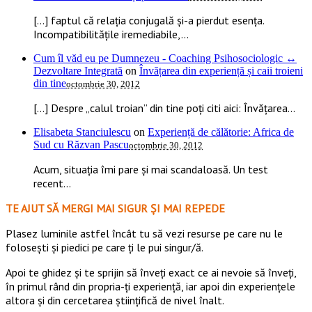
[…] faptul că relația conjugală și-a pierdut esența.
Incompatibilitățile iremediabile,...
Cum îl văd eu pe Dumnezeu - Coaching Psihosociologic ↔
Dezvoltare Integrată
on
Învățarea din experiență și caii troieni
din tine
octombrie 30, 2012
[…] Despre „calul troian” din tine poți citi aici: Învățarea...
Elisabeta Stanciulescu
on
Experiență de călătorie: Africa de
Sud cu Răzvan Pascu
octombrie 30, 2012
Acum, situația îmi pare și mai scandaloasă. Un test
recent...
TE AJUT SĂ MERGI MAI SIGUR ȘI MAI REPEDE
​​Plasez luminile astfel încât tu să vezi resurse pe care nu le
folosești și piedici pe care ți le pui singur/ă.
Apoi te ghidez și te sprijin să înveți exact ce ai nevoie să înveți,
în primul rând din propria-ți experiență, iar apoi din experiențele
altora și din cercetarea științifică de nivel înalt.